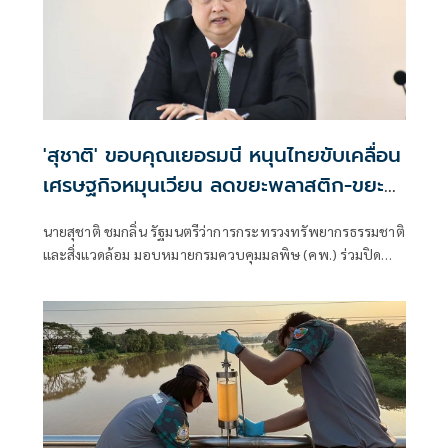
และคุณภาพชีวิตของประชาชนทั้งสองประเทศอย่างยั่งยืน
'สุชาติ' ขอบคุณเยอรมนี หนุนไทยขับเคลื่อน
เศรษฐกิจหมุนเวียน ลดขยะพลาสติก-ขยะ
ทะเล
นายสุชาติ ชมกลิ่น รัฐมนตรีว่าการกระทรวงทรัพยากรธรรมชาติ
และสิ่งแวดล้อม มอบหมายกรมควบคุมมลพิษ (คพ.) ร่วมปิด
โครงการ MA-RE-DESIGN พร้อมแสดงความขอบคุณรัฐบาล
สหพันธ์สาธารณรัฐเยอรมนีที่สนับสนุนประเทศไทยในการขับ
เคลื่อนเศรษฐกิจหมุนเวียน (Circular Economy) เพื่อยกระดับ
การจัดการบรรจุภัณฑ์พลาสติกและป้องกันขยะทะเล