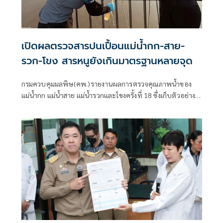
เปิดผลตรวจสารปนเปื้อนแม่น้ำกก-สาย-
รวก-โขง สารหนูยังเกินมาตรฐานหลายจุด
กรมควบคุมมลพิษ(คพ.)รายงานผลการตรวจคุณภาพน้ำของ
แม่น้ำกก แม่น้ำสาย แม่น้ำรวกและโขงครั้งที่ 18 ซึ่งเก็บตัวอย่าง
น้ำระหว่างวันที่ 27 เมษายน – 1 พฤษภาคม 2569 พบว่า ภาพ
รวมค่าโลหะหนักส่วนใหญ่