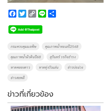
F
T
C
Li
S
ac
wi
o
n
h
e
tt
p
e
ar
b
er
y
e
o
Li
Tags
กรมควบคุมมลพิษ
คุณภาพน้ำทะเลปี2568
o
n
คุณภาพน้ำผิวดินปี68
สุรินทร์ วรกิจธำรง
k
k
หาดคลองดาว
หาดทุ่งวัวแล่น
อ่าวบ่อม่วง
อ่าวสะพลี
ข่าวที่เกี่ยวข้อง