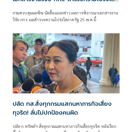
25 พ.ค.นี้
กรมควบคุมมลพิษ นัดสื่อแถลงข่าว ผลการพิจารณาเอกสารงาน
วิจัย กกร. ผลสำรวจความโปร่งใสภาครัฐ 25 พ.ค.นี้
ปลัด ทส.สั่งทุกกรมแสกนหาภารกิจเสี่ยง
ทุจริต! ลั่นไม่ปกป้องคนผิด
ปลัด ก.ทรัพย์ฯ สั่งทุกกรมแสกนหาภารกิจเสี่ยงทุจริต หลังเรียก