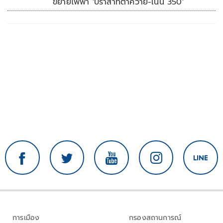
ขยายไฟฟ้า 'ปราสาทตาควาย-เนิน 350'
การเมือง
กรองสถานการณ์