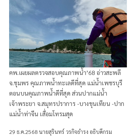
คพ.เผยผลตรวจสอบคุณภาพน้ำ’68 อ่าวสะพลี
จ.ชุมพร คุณภาพน้ำทะเลดีที่สุด แม่น้ำเพชรบุรี
ตอนบนคุณภาพน้ำดีที่สุด ส่วนปากแม่น้ำ
เจ้าพระยา จ.สมุทรปราการ -บางขุนเทียน -ปาก
แม่น้ำท่าจีน เสื่อมโทรมสุด
29 ธ.ค.2568 นายสุรินทร์ วรกิจธำรง อธิบดีกรม