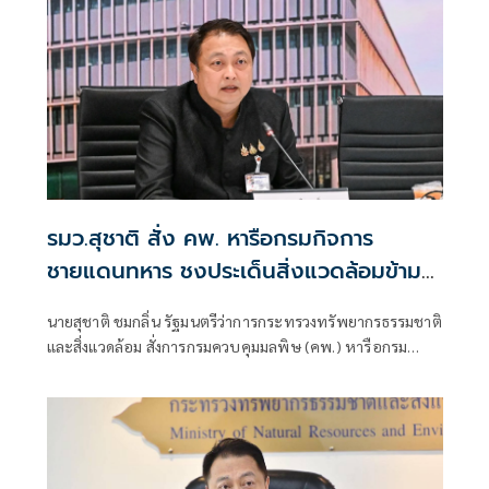
รมว.สุชาติ สั่ง คพ. หารือกรมกิจการ
ชายแดนทหาร ชงประเด็นสิ่งแวดล้อมข้าม
แดน สู่เวที HLC ไทย-เมียนมา เร่งแก้ไฟป่า
นายสุชาติ ชมกลิ่น รัฐมนตรีว่าการกระทรวงทรัพยากรธรรมชาติ
หมอกควัน และโลหะหนักในแม่น้ำอย่างเป็น
และสิ่งแวดล้อม สั่งการกรมควบคุมมลพิษ (คพ.) หารือกรม
รูปธรรม
กิจการชายแดนทหาร (ชด.) ผลักดันประเด็นความร่วมมือด้านสิ่ง
แวดล้อมข้ามแดนเข้าสู่การประชุมคณะกรรมการระดับสูงไทย–
เมียนมา (HLC) ครั้งที่ 9 มุ่งยกระดับความร่วมมือในการป้องกัน
และแก้ไขปัญหาไฟป่า หมอกควันข้ามแดน และจัดการมลพิษ
ทางน้ำ แก้ปัญหาโลหะหนัก เพื่อเสริมสร้างคุณภาพสิ่งแวดล้อม