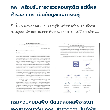
คพ. พร้อมรับการตรวจสอบทุจริต แต่ชี้ผล
สำรวจ กกร. เป็นข้อมูลเชิงการรับรู้
(Perception) และข้อมูลไม่รอบด้าน ไม่ควร
วันนี้ (25 พฤษภาคม 2569) ดร.สุรินทร์ วรกิจธำรง อธิบดีกรม
ใช้ชี้เฉพาะหน่วยงานหรือสะท้อนภาพรวม
ควบคุมมลพิษ แถลงผลการพิจารณาเอกสารงานวิจัยการสำรวจ
ประเทศ
ความคิดเห็นภาคเอกชนของคณะกรรมการร่วมภาคเอกชน 3
สถาบัน (กกร.) กรณีระบุว่า กรมควบคุมมลพิษ (คพ.)
กรมควบคุมมลพิษ นัดแถลงผลพิจารณา
เอกสารงานวิจัย กกร. สำรวจความโปร่งใส