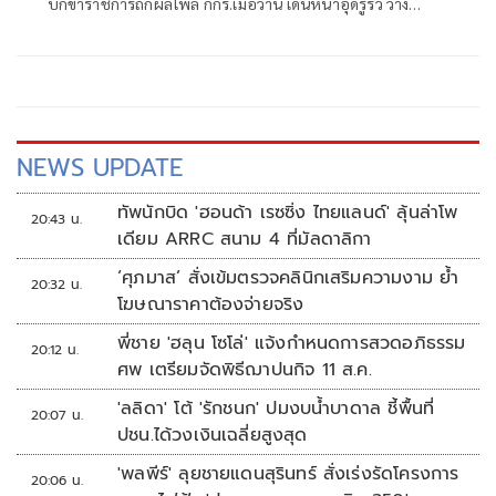
บิ๊กข้าราชการถกผลโพล กกร.เมื่อวาน เดินหน้าอุดรูรั่ว วาง
มาตรฐาน SOP ลดความกังวลใจ ลั่นไม่ปกป้องคนผิด
NEWS UPDATE
ทัพนักบิด 'ฮอนด้า เรซซิ่ง ไทยแลนด์' ลุ้นล่าโพ
20:43 น.
เดียม ARRC สนาม 4 ที่มัลดาลิกา
‘ศุภมาส’ สั่งเข้มตรวจคลินิกเสริมความงาม ย้ำ
20:32 น.
โฆษณาราคาต้องจ่ายจริง
พี่ชาย 'ฮลุน โซโล่' แจ้งกำหนดการสวดอภิธรรม
20:12 น.
ศพ เตรียมจัดพิธีฌาปนกิจ 11 ส.ค.
'ลลิดา' โต้ 'รักชนก' ปมงบน้ำบาดาล ชี้พื้นที่
20:07 น.
ปชน.ได้วงเงินเฉลี่ยสูงสุด
'พลพีร์' ลุยชายแดนสุรินทร์ สั่งเร่งรัดโครงการ
20:06 น.