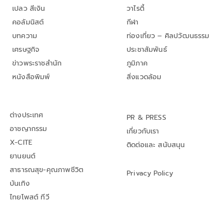
เปลว สีเงิน
วาไรตี้
คอลัมนิสต์
กีฬา
บทความ
ท่องเที่ยว – ศิลปวัฒนธรรม
เศรษฐกิจ
ประชาสัมพันธ์
ข่าวพระราชสำนัก
ภูมิภาค
หนังสือพิมพ์
สิ่งแวดล้อม
ต่างประเทศ
PR & PRESS
อาชญากรรม
เกี่ยวกับเรา
X-CITE
ติดต่อและ สนับสนุน
ยานยนต์
สาธารณสุข-คุณภาพชีวิต
Privacy Policy
บันเทิง
ไทยโพสต์ ทีวี