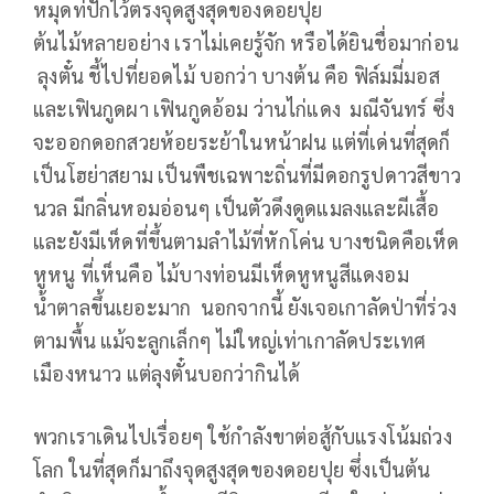
หมุดท่ี่ปักไว้ตรงจุดสูงสุดของดอยปุย
ต้นไม้หลายอย่าง เราไม่เคยรู้จัก หรือได้ยินชื่อมาก่อน
ลุงตั๋น ชี้ไปที่ยอดไม้ บอกว่า บางต้น คือ ฟิล์มมี่มอส
และเฟินกูดผา เฟินกูดอ้อม ว่านไก่แดง มณีจันทร์ ซึ่ง
จะออกดอกสวยห้อยระย้าในหน้าฝน แต่ที่เด่นที่สุดก็
เป็นโฮย่าสยาม เป็นพืชเฉพาะถิ่นที่มีดอกรูปดาวสีขาว
นวล มีกลิ่นหอมอ่อนๆ เป็นตัวดึงดูดแมลงและผีเสื้อ
และยังมีเห็ดที่ขึ้นตามลำไม้ที่หักโค่น บางชนิดคือเห็ด
หูหนู ที่เห็นคือ ไม้บางท่อนมีเห็ดหูหนูสีแดงอม
น้ำตาลขึ้นเยอะมาก นอกจากนี้ ยังเจอเกาลัดป่าที่ร่วง
ตามพื้น แม้จะลูกเล็กๆ ไม่ใหญ่เท่าเกาลัดประเทศ
เมืองหนาว แต่ลุงตั๋นบอกว่ากินได้
พวกเราเดินไปเรื่อยๆ ใช้กำลังขาต่อสู้กับแรงโน้มถ่วง
โลก ในที่สุดก็มาถึงจุดสูงสุดของดอยปุย ซึ่งเป็นต้น