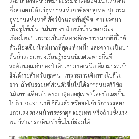
และป้ายสื่อความหมายธรรมชาติตลอดแนวเส้นทาง
ซึ่งส่งมอบให้แก่อุทยานแห่งชาติดอยสุเทพ-ปุย กรม
อุทยานแห่งชาติ สัตว์ป่า และพันธุ์พืช ตามเจตนา
เพื่อชูให้เป็น “เส้นทางฯ ป่าหลังบ้านของเมือง
เชียงใหม่” เพราะเป็นเส้นทางศึกษาธรรมชาติที่ใกล้
ตัวเมืองเชียงใหม่มากที่สุดแห่งหนึ่ง และความเป็นป่า
ต้นน้ำและแหล่งเรียนรู้ระบบนิเวศเฉพาะถิ่นที่
สะท้อนคุณค่าของป่าดิบเขาภาคเหนือ ที่สามารถเข้า
ถึงได้ง่ายสำหรับทุกคน เพราะการเดินทางไปก็ไม่
ยาก ถ้าขับรถยนต์ส่วนตัวขึ้นไปได้จากถนนศรีวิชัย
(เส้นทางเดียวกับพระธาตุดอยสุเทพ) โดยขับเลยขึ้น
ไปอีก 20-30 นาที ก็ถึงแล้ว หรือจะใช้บริการรถสอง
แถวแดง ตรงหน้าพระธาตุดอยสุเทพ หรือถ้าแข็๋งแรง
พอ ก็สามารถเดินเท้าขึ้นไปก็ย่อมได้