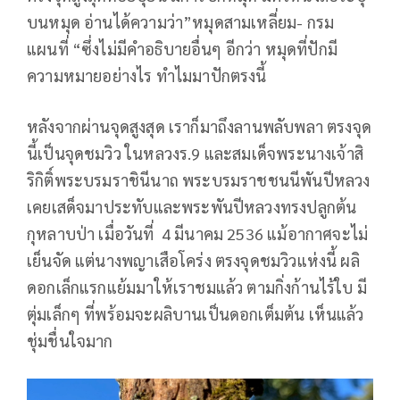
บนหมุด อ่านได้ความว่า”หมุดสามเหลี่ยม- กรม
แผนที่ “ซึ่งไม่มีคำอธิบายอื่นๆ อีกว่า หมุดที่ปักมี
ความหมายอย่างไร ทำไมมาปักตรงนี้
หลังจากผ่านจุดสูงสุด เราก็มาถึงลานพลับพลา ตรงจุด
นี้เป็นจุดชมวิว ในหลวงร.9 และสมเด็จพระนางเจ้าสิ
ริกิติ์พระบรมราชินีนาถ พระบรมราชชนนีพันปีหลวง
เคยเสด็จมาประทับและพระพันปีหลวงทรงปลูกต้น
กุหลาบป่า เมื่อวันที่ 4 มีนาคม 2536 แม้อากาศจะไม่
เย็นจัด แต่นางพญาเสือโคร่ง ตรงจุดชมวิวแห่งนี้ ผลิ
ดอกเล็กแรกแย้มมาให้เราชมแล้ว ตามกิ่งก้านไร้ใบ มี
ตุ่มเล็กๆ ที่พร้อมจะผลิบานเป็นดอกเต็มต้น เห็นแล้ว
ชุ่มชื่นใจมาก