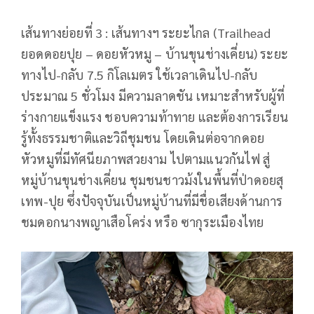
เส้นทางย่อยที่ 3 : เส้นทางฯ ระยะไกล (Trailhead
ยอดดอยปุย – ดอยหัวหมู – บ้านขุนช่างเคี่ยน) ระยะ
ทางไป-กลับ 7.5 กิโลเมตร ใช้เวลาเดินไป-กลับ
ประมาณ 5 ชั่วโมง มีความลาดชัน เหมาะสำหรับผู้ที่
ร่างกายแข็งแรง ชอบความท้าทาย และต้องการเรียน
รู้ทั้งธรรมชาติและวิถีชุมชน โดยเดินต่อจากดอย
หัวหมูที่มีทัศนียภาพสวยงาม ไปตามแนวกันไฟ สู่
หมู่บ้านขุนช่างเคี่ยน ชุมชนชาวม้งในพื้นที่ป่าดอยสุ
เทพ-ปุย ซึ่งปัจจุบันเป็นหมู่บ้านที่มีชื่อเสียงด้านการ
ชมดอกนางพญาเสือโคร่ง หรือ ซากุระเมืองไทย