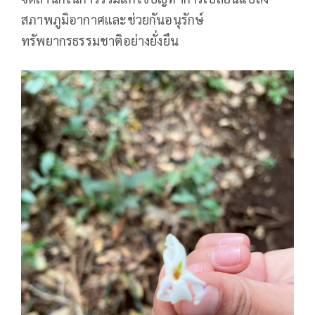
สภาพภูมิอากาศและช่วยกันอนุรักษ์
ทรัพยากรธรรมชาติอย่างยั่งยืน