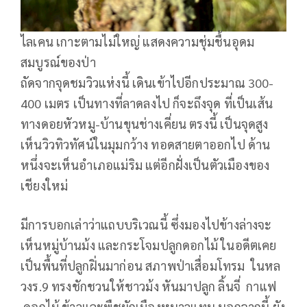
ไลเคน เกาะตามไม่ใหญ่ แสดงความชุ่มชื้นอุดม
สมบูรณ์ของป่า
ถัดจากจุดชมวิวแห่งนี้ เดินเข้าไปอีกประมาณ 300-
400 เมตร เป็นทางที่ลาดลงไป ก็จะถึงจุด ที่เป็นเส้น
ทางดอยหัวหมู-บ้านขุนช่างเคี่ยน ตรงนี้ เป็นจุดสูง
เห็นวิวทิวทัศน์ในมุมกว้าง ทอดสายตาออกไป ด้าน
หนึ่งจะเห็นอำเภอแม่ริม แต่อีกฝั่งเป็นตัวเมืองของ
เชียงใหม่
มีการบอกเล่าว่าแถบบริเวณนี้ ซึ่งมองไปข้างล่างจะ
เห็นหมู่บ้านม้ง และกระโจมปลูกดอกไม้ ในอดีตเคย
เป็นพื้นที่ปลูกฝิ่นมาก่อน สภาพป่าเสื่อมโทรม ในหล
วงร.9 ทรงชักชวนให้ชาวม้ง หันมาปลูก ลิ้นจี่ กาแฟ
ดอกไม้ ข้าวและพืชผักเมืองหนาวแทน นอกจากนี้ ยัง