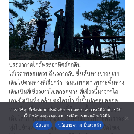
บรรยากาศใกล้พระอาทิตย์ตกดิน
ได้เวลาพอสมควร ถึงเวลากลับ ซึ่งเส้นทางขาลง เรา
เดินไปตามทางที่เรียกว่า “ถนนมรกต” เพราะพื้นทาง
เดินเป็นสีเขียวยาวไปตลอดทาง สีเขียวนี้มาจากไล
เคนซึ่งเป็นพืชคล้ายตะไคร่น้ำ ซึ่งขึ้นปกคลุมตลอด
ทางเดิน เนื่องจากเส้นทางนี้มีความชื้นเหมาะกับการ
เราใช้คุกกี้เพื่อพัฒนาประสิทธิภาพ และประสบการณ์ที่ดีในการใช้
เว็บไซต์ของคุณ คุณสามารถศึกษารายละเอียดได้ที่นี่
เติบโต การเดินขาลงก็เหมือนคนเมา เพราะตัวเราจะ
ยินยอม
นโยบายความเป็นส่วนตัว
พุ่งไปข้างหน้าตลอด ถ้าเบรกไม่ดีอาจจะโซซัดโซเซ