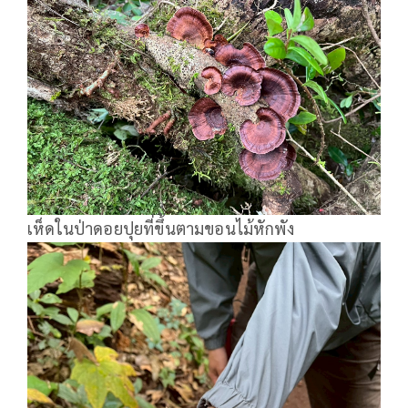
เห็ดในป่าดอยปุยที่ขึ้นตามขอนไม้หักพัง