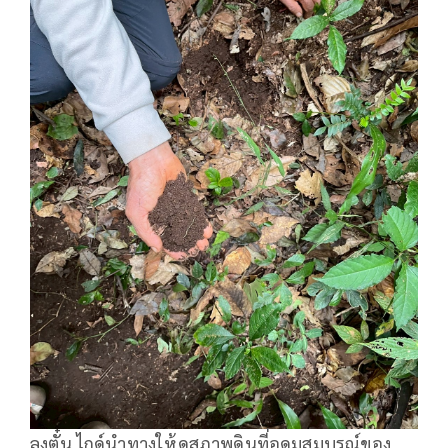
ลุงตั๋น ไกด์นำทางให้ดูสภาพดินที่อุดมสมบูรณ์ของ