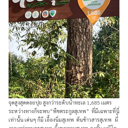
จุดสูงสุดดอยปุย สูงกว่าระดับน้ำทะเล 1,685 เมตร
ระหว่างทางก็จะพบ”พืขตระกูลสุเทพ” ที่มีเฉพาะที่นี่
เท่านั้น เด่นๆ ก็มี เอื้องนิ่มสุเทพ ต้นข้าวสารสุเทพ ผึ่้