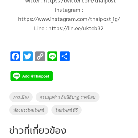
Twitter : https://twitter.com/thaipost
Instagram :
https://www.instagram.com/thaipost_ig/
Line : https://lin.ee/ukteb32
F
T
C
Li
S
ac
wi
o
n
h
e
tt
p
e
ar
b
er
y
e
o
Li
Tags
การเมือง
ครบมุมข่าว กับนิธินาฏ ราชนิยม
o
n
ห้องข่าวไทยโพสต์
ไทยโพสต์ทีวี
k
k
ข่าวที่เกี่ยวข้อง