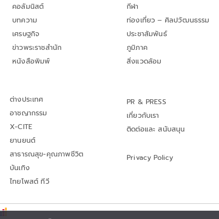
คอลัมนิสต์
กีฬา
บทความ
ท่องเที่ยว – ศิลปวัฒนธรรม
เศรษฐกิจ
ประชาสัมพันธ์
ข่าวพระราชสำนัก
ภูมิภาค
หนังสือพิมพ์
สิ่งแวดล้อม
ต่างประเทศ
PR & PRESS
อาชญากรรม
เกี่ยวกับเรา
X-CITE
ติดต่อและ สนับสนุน
ยานยนต์
สาธารณสุข-คุณภาพชีวิต
Privacy Policy
บันเทิง
ไทยโพสต์ ทีวี