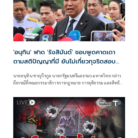
'อนุทิน' ฟาด 'รังสิมันต์' ชอบพูดคาดเดา
ตามสติปัญญาที่มี ยันไม่เกี่ยวทุจริตสอบ
ท้องถิ่น
นายอนุทิน ชาญวีรกูล นายกรัฐมนตรีและรมว.มหาดไทย กล่าว
ถึงกรณีที่คณะกรรมาธิการการกฎหมาย การยุติธรรม และสิทธิ
มนุษยชน สภาผู้แทนราษฎร ที่มี นายรังสิมันต์ โรม เป็นประธาน
กรรมาธิการ มีการอ้างชื่อนายกรัฐมนตรี เข้าไปเกี่ยวข้องกับการ
ทุจริตสอบท้องถิ่น