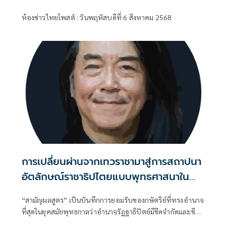
ห้องข่าวไทยโพสต์ : วันพฤหัสบดีที่ 6 สิงหาคม 2568
การเปลี่ยนผ่านจากเทวราชามาสู่การสถาปนา
อัตลักษณ์ราชาธิปไตยแบบพุทธศาสนาใน
พระไตรปิฏก : สามัญผลสูตรในฐานะทฤษฎี
“สามัญผลสูตร” เป็นบันทึกการยอมรับของกษัตริย์ที่ทรงอำนาจ
ขีดจำกัดของอำนาจรัฐเหนือแรงงานและ
ที่สุดในยุคสมัยพุทธกาลว่าอำนาจรัฏฐาธิปัตย์มีขีดจำกัดและขีด
ทรัพย์สิน
จำกัดนั้นอยู่ที่พรมแดนระหว่างร่างกายและจิตใจของพลเมือง