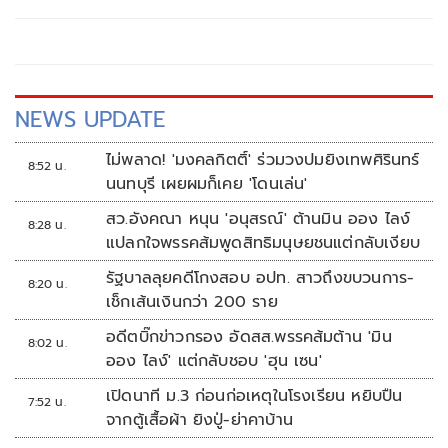
NEWS UPDATE
ไม่พลาด! 'มงคลกิตติ์' ร่วมวงปมยิงเทพศิรินทร์
8:52 น.
นนทบุรี เผยผมก็เคย 'โดนเล่น'
สว.อังคณา หนุน 'อนุสรณ์' ต้านมิน ออง ไลง์
8:28 น.
แปลกใจพรรคส้มพูดสิทธิมนุษยชนแต่กลับเงียบ
รัฐบาลลุยคดีโกงสอบ อปท. สาวถึงขบวนการ-
8:20 น.
เช็กเส้นเงินกว่า 200 ราย
อดีตบิ๊กข่าวกรอง อัดสส.พรรคส้มต้าน 'มิน
8:02 น.
ออง ไลง์' แต่กลับชอบ 'ฮุน เซน'
เปิดนาที ม.3 ก่อนก่อเหตุในโรงเรียน หยิบปืน
7:52 น.
จากตู้เสื้อผ้า ยิงปู่-ย่าคาบ้าน