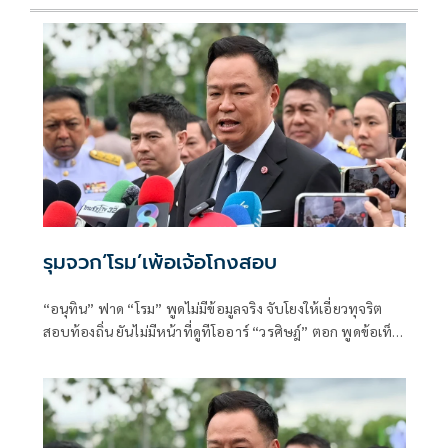
รุมจวก‘โรม’เพ้อเจ้อโกงสอบ
“อนุทิน” ฟาด “โรม” พูดไม่มีข้อมูลจริง จับโยงให้เอี่ยวทุจริต
สอบท้องถิ่น ยันไม่มีหน้าที่ดูทีโออาร์ “วรศิษฎ์” ตอก พูดข้อเท็จ
จริงไม่ครบ