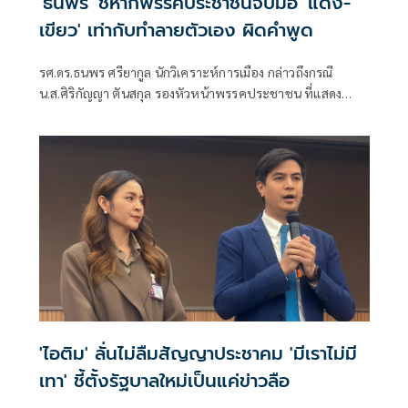
'ธนพร' ชี้หากพรรคประชาชนจับมือ 'แดง-
เขียว' เท่ากับทำลายตัวเอง ผิดคำพูด
รศ.ดร.ธนพร ศรียากูล นักวิเคราะห์การเมือง กล่าวถึงกรณี
น.ส.ศิริกัญญา ตันสกุล รองหัวหน้าพรรคประชาชน ที่แสดง
ความเห็นว่าหากเกิดการจัดตั้งรัฐบาลระหว่างพรรคเพื่อไทยกับ
พรรคภูมิใจไทย ก็จำเป็นต้องพูดคุยกับพรรคประชาชนด้วยว่า
'ไอติม' ลั่นไม่ลืมสัญญาประชาคม 'มีเราไม่มี
เทา' ชี้ตั้งรัฐบาลใหม่เป็นแค่ข่าวลือ