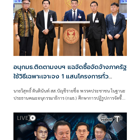
อนุกมธ.ติดตามงบฯ แฉจัดซื้อจัดจ้างภาครัฐ
ใช้วิธีเฉพาะเจาะจง 1 แสนโครงการทั่ว
ประเทศ เอื้อทุจริตงบกว่า 5 หมื่นล้านบาท
นายวิสุทธิ์ ตันตินันท์ สส.บัญชีรายชื่อ พรรคประชาชน ในฐานะ
ประธานคณะอนุกรรมาธิการ (กมธ.) ศึกษาการปฏิรูปการจัดซื้อ
จัดจ้างภาครัฐ ภายใต้คณะกรรมาธิการศึกษาการจัดทำและ
ติดตามการบริหารงบประมาณ สภาผู้แทนราษฎร แถลงความ
คืบหน้า "การศึกษาการปฏิรูปการจัดซื้อจัดจ้างภาครัฐ" ว่า คณะ
อนุกรรมาธิการชุดนี้ประกอบด้วยตัวแทน สส.