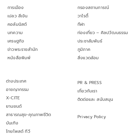
การเมือง
กรองสถานการณ์
เปลว สีเงิน
วาไรตี้
คอลัมนิสต์
กีฬา
บทความ
ท่องเที่ยว – ศิลปวัฒนธรรม
เศรษฐกิจ
ประชาสัมพันธ์
ข่าวพระราชสำนัก
ภูมิภาค
หนังสือพิมพ์
สิ่งแวดล้อม
ต่างประเทศ
PR & PRESS
อาชญากรรม
เกี่ยวกับเรา
X-CITE
ติดต่อและ สนับสนุน
ยานยนต์
สาธารณสุข-คุณภาพชีวิต
Privacy Policy
บันเทิง
ไทยโพสต์ ทีวี