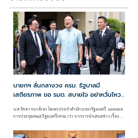
นายกฯ ลั่นกลางวง ครม. รัฐบาลมี
เสถียรภาพ ขอ รมต. สบายใจ อย่าหวั่นไหว
คำถามยุยง
น.ส.รัชดา ธนาดิเรก โฆษกประจำสำนักนายกรัฐมนตรี แถลงผล
การประชุมคณะรัฐมนตรี(ครม.)ว่า จากการนำเสนอข่าว เรื่อง
เสถียรภาพของรัฐบาล ซึ่งสื่อมวลชนรับทราบคำตอบจากพรรค
ร่วมรัฐบาลและนายกฯไปแล้วว่า รัฐบาลนี้มีเสถียรภาพและ
ทำงานร่วมกันอย่างเต็มที่