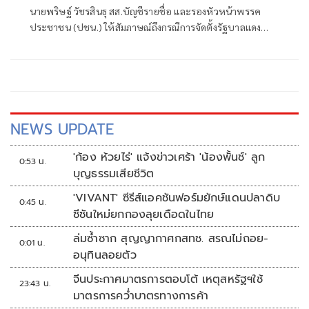
นายพริษฐ์ วัชรสินธุ สส.บัญชีรายชื่อ และรองหัวหน้าพรรค
ประชาชน (ปชน.) ให้สัมภาษณ์ถึงกรณีการจัดตั้งรัฐบาลแดง
เขียว ส้ม ซึ่งร.อ.ธรรมนัส พรหมเผ่า สส.บัญชีรายชื่อ และหัวหน้า
พรรคกล้าธรรม ก็ระบุว่าลืมไปหมดแล้วที่เคยพูดว่า “มีเราไม่มี
เทา” จะเป็นการเปิดโอกาสให้ส้มเข้าร่วมรัฐบาลหรือไม่ ว่า ตอน
นี้ตั้งอยู่บนสมมติฐานหลายอย่างมาก ซึ่งก็ยังไม่ได้มีการยืนยันใน
แต่ละภาคส่วน
NEWS UPDATE
'ก้อง ห้วยไร่' แจ้งข่าวเศร้า 'น้องพั้นช์' ลูก
0:53 น.
บุญธรรมเสียชีวิต
'VIVANT' ซีรีส์แอคชันฟอร์มยักษ์แดนปลาดิบ
0:45 น.
ซีซันใหม่ยกกองลุยเดือดในไทย
ล่มซ้ำซาก สุญญากาศกสทช. สรณไม่ถอย-
0:01 น.
อนุทินลอยตัว
จีนประกาศมาตรการตอบโต้ เหตุสหรัฐฯใช้
23:43 น.
มาตรการคว่ำบาตรทางการค้า