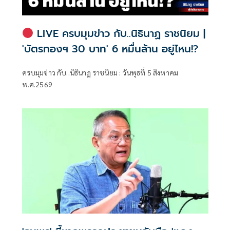
LIVE ครบมุมข่าว กับ..นิธินาฏ ราชนิยม |
'บัตรทองฯ 30 บาท' 6 หมื่นล้าน อยู่ไหน!?
ครบมุมข่าว กับ..นิธินาฏ ราชนิยม : วันพุธที่ 5 สิงหาคม
พ.ศ.2569