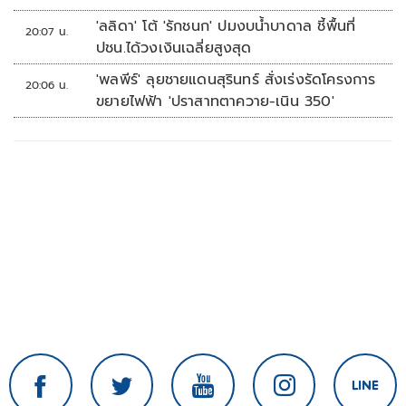
'ลลิดา' โต้ 'รักชนก' ปมงบน้ำบาดาล ชี้พื้นที่
20:07 น.
ปชน.ได้วงเงินเฉลี่ยสูงสุด
'พลพีร์' ลุยชายแดนสุรินทร์ สั่งเร่งรัดโครงการ
20:06 น.
ขยายไฟฟ้า 'ปราสาทตาควาย-เนิน 350'