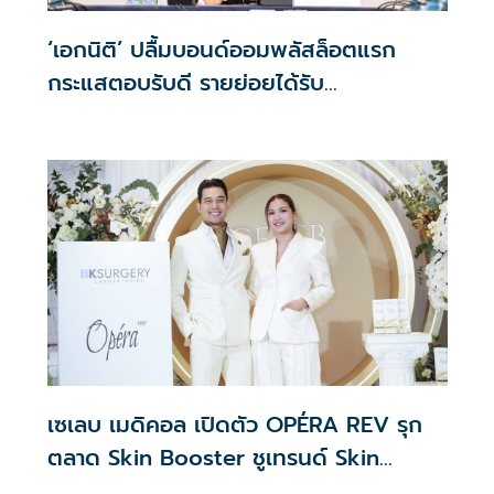
‘เอกนิติ’ ปลื้มบอนด์ออมพลัสล็อตแรก
กระแสตอบรับดี รายย่อยได้รับ
จัดสรร2.2หมื่นคน เปิดจองรอบใหม่ก.ย.นี้
เซเลบ เมดิคอล เปิดตัว OPÉRA REV รุก
ตลาด Skin Booster ชูเทรนด์ Skin
Quality & Longevity ตอบโจทย์คลินิก