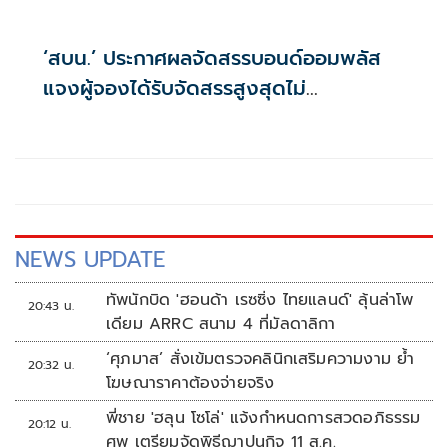
‘สบน.’ ประกาศผลจัดสรรบอนด์ออมพลัส
แจงผู้จองได้รับจัดสรรสูงสุดไม่
เกิน117,000บาท
NEWS UPDATE
ทัพนักบิด 'ฮอนด้า เรซซิ่ง ไทยแลนด์' ลุ้นล่าโพ
20:43 น.
เดียม ARRC สนาม 4 ที่มัลดาลิกา
‘ศุภมาส’ สั่งเข้มตรวจคลินิกเสริมความงาม ย้ำ
20:32 น.
โฆษณาราคาต้องจ่ายจริง
พี่ชาย 'ฮลุน โซโล่' แจ้งกำหนดการสวดอภิธรรม
20:12 น.
ศพ เตรียมจัดพิธีฌาปนกิจ 11 ส.ค.