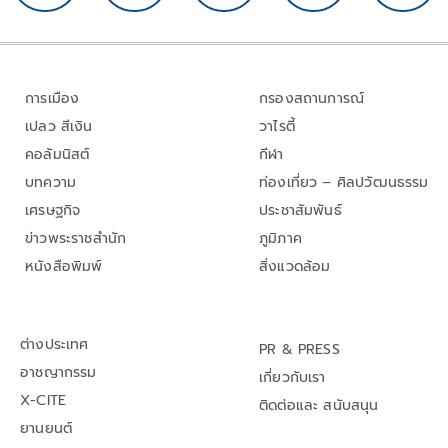
การเมือง
กรองสถานการณ์
เปลว สีเงิน
วาไรตี้
คอลัมนิสต์
กีฬา
บทความ
ท่องเที่ยว – ศิลปวัฒนธรรม
เศรษฐกิจ
ประชาสัมพันธ์
ข่าวพระราชสำนัก
ภูมิภาค
หนังสือพิมพ์
สิ่งแวดล้อม
ต่างประเทศ
PR & PRESS
อาชญากรรม
เกี่ยวกับเรา
X-CITE
ติดต่อและ สนับสนุน
ยานยนต์