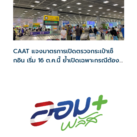
CAAT แจงมาตรการเปิดตรวจกระเป๋าเช็
กอิน เริ่ม 16 ต.ค.นี้ ย้ำเปิดเฉพาะกรณีต้อง
สงสัย