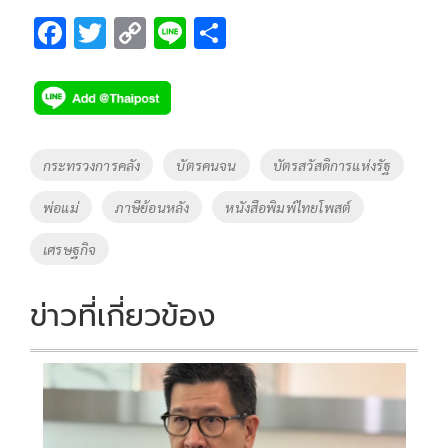
F
T
C
Li
S
ac
wi
o
n
h
e
tt
p
e
ar
b
er
y
e
o
Li
Tags
กระทรวงการคลัง
บัตรคนจน
บัตรสวัสดิการแห่งรัฐ
o
n
พ่อแม่
ภาษีย้อนหลัง
หนังสือพิมพ์ไทยโพสต์
k
k
เศรษฐกิจ
ข่าวที่เกี่ยวข้อง