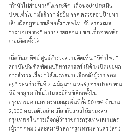
"ถ้าหัวไม่ส่ายหางก็ไม่กระดิก" เตือนอย่าประเมิน
ปชช.ต่ำไป “มัลลิกา” จ่อยื่น กกต.ตรวจสอบป้ายหา
เสียงผิดกฎหมายเลือกตั้ง "เทพไท" จับตากระแส
“ระบอบอากง” หากขยายผลจน ปชช.เชื่ออาจพลิก
เกมเลือกตั้งได้
เมื่อวันอาทิตย์ ศูนย์สำรวจความคิดเห็น “นิด้าโพล”
สถาบันบัณฑิตพัฒนบริหารศาสตร์ (นิด้า) เปิดเผยผล
การสำรวจ เรื่อง “โค้งแรกสนามเลือกตั้งผู้ว่าฯ กทม.
69” ระหว่างวันที่ 2-4 มิถุนายน 2569 จากประชาชน
ที่มี อายุ 18 ปีขึ้นไป และมีสิทธิเลือกตั้งใน
กรุงเทพมหานคร ครอบคลุมพื้นที่ทั้ง 50 เขต จำนวน
2,000 หน่วยตัวอย่าง เกี่ยวกับแนวโน้มของคน
กรุงเทพฯ ในการเลือกผู้ว่าราชการกรุงเทพมหานคร
(ผู้ว่าฯ กทม.) และสมาชิกสภากรุงเทพมหานคร (สก.)