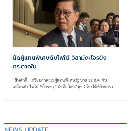
นัดผู้แทนพิเศษดับไฟใต้ วิสามัญโจรยิง
ตร.ตากใบ
“สีหศักดิ์”​ เตรียมถกคณะผู้แทน​พิเศษรัฐบาล​ 11 ส.ค. ขับ
เคลื่อนดับไฟใต้​ “บิ๊กราญ” นำทีมวิสามัญฯ 2 โจรใต้ที่ยิงตำรวจ
ตากใบเสียชีวิต "กอ.รมน." เดือด! สวน “ทวี”
NEWS UPDATE