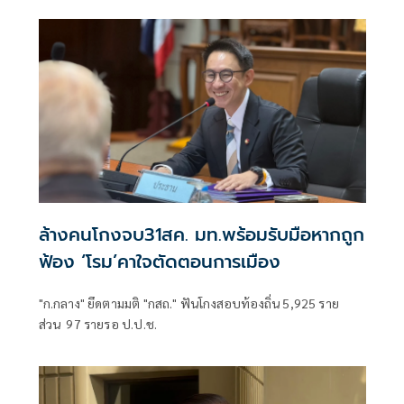
ล้างคนโกงจบ31สค. มท.พร้อมรับมือหากถูก
ฟ้อง ‘โรม’คาใจตัดตอนการเมือง
"ก.กลาง" ยึดตามมติ "กสถ." ฟันโกงสอบท้องถิ่น 5,925 ราย
ส่วน 97 รายรอ ป.ป.ช.