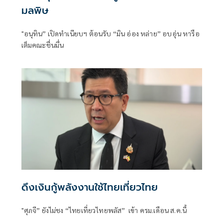
มลพิษ
"อนุทิน” เปิดทำเนียบฯ ต้อนรับ “มิน อ่อง หล่าย” อบอุ่น หารือ
เต็มคณะชื่นมื่น
ดึงเงินกู้พลังงานใช้ไทยเที่ยวไทย
"ศุภจี” ยังไม่ชง “ไทยเที่ยวไทยพลัส” เข้า ครม.เดือน ส.ค.นี้