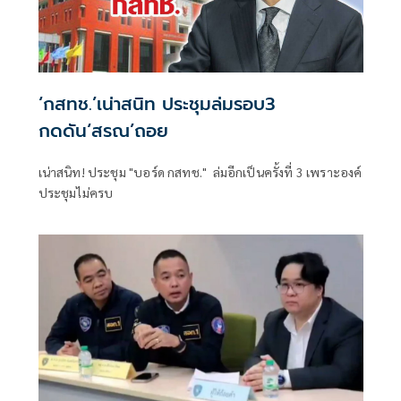
‘กสทช.’เน่าสนิท ประชุมล่มรอบ3
กดดัน‘สรณ’ถอย
เน่าสนิท! ประชุม "บอร์ด กสทช." ล่มอีกเป็นครั้งที่ 3 เพราะองค์
ประชุมไม่ครบ