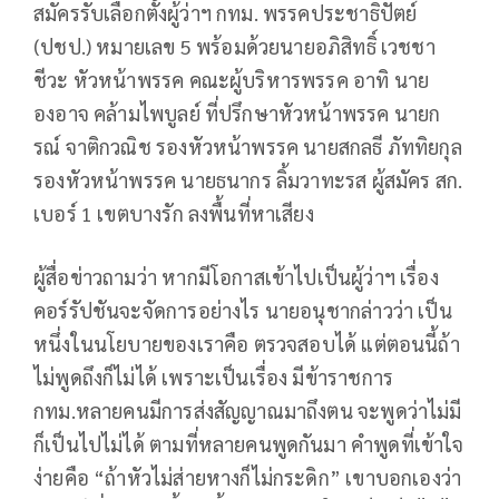
สมัครรับเลือกตั้งผู้ว่าฯ กทม. พรรคประชาธิปัตย์
(ปชป.) หมายเลข 5 พร้อมด้วยนายอภิสิทธิ์ เวชชา
ชีวะ หัวหน้าพรรค คณะผู้บริหารพรรค อาทิ นาย
องอาจ คล้ามไพบูลย์ ที่ปรึกษาหัวหน้าพรรค นายก
รณ์ จาติกวณิช รองหัวหน้าพรรค นายสกลธี ภัททิยกุล
รองหัวหน้าพรรค นายธนากร ลิ้มวาทะรส ผู้สมัคร สก.
เบอร์ 1 เขตบางรัก ลงพื้นที่หาเสียง
ผู้สื่อข่าวถามว่า หากมีโอกาสเข้าไปเป็นผู้ว่าฯ เรื่อง
คอร์รัปชันจะจัดการอย่างไร นายอนุชากล่าวว่า เป็น
หนึ่งในนโยบายของเราคือ ตรวจสอบได้ แต่ตอนนี้ถ้า
ไม่พูดถึงก็ไม่ได้ เพราะเป็นเรื่อง มีข้าราชการ
กทม.หลายคนมีการส่งสัญญาณมาถึงตน จะพูดว่าไม่มี
ก็เป็นไปไม่ได้ ตามที่หลายคนพูดกันมา คำพูดที่เข้าใจ
ง่ายคือ “ถ้าหัวไม่ส่ายหางก็ไม่กระดิก” เขาบอกเองว่า