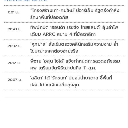
“โครงสร้างเก่า-คนใหม่”บีอาร์เอ็น รัฐตรึงกำลัง
0:01 น.
รักษาพื้นที่ปลอดภัย
ทัพนักบิด 'ฮอนด้า เรซซิ่ง ไทยแลนด์' ลุ้นล่าโพ
20:43 น.
เดียม ARRC สนาม 4 ที่มัลดาลิกา
‘ศุภมาส’ สั่งเข้มตรวจคลินิกเสริมความงาม ย้ำ
20:32 น.
โฆษณาราคาต้องจ่ายจริง
พี่ชาย 'ฮลุน โซโล่' แจ้งกำหนดการสวดอภิธรรม
20:12 น.
ศพ เตรียมจัดพิธีฌาปนกิจ 11 ส.ค.
'ลลิดา' โต้ 'รักชนก' ปมงบน้ำบาดาล ชี้พื้นที่
20:07 น.
ปชน.ได้วงเงินเฉลี่ยสูงสุด