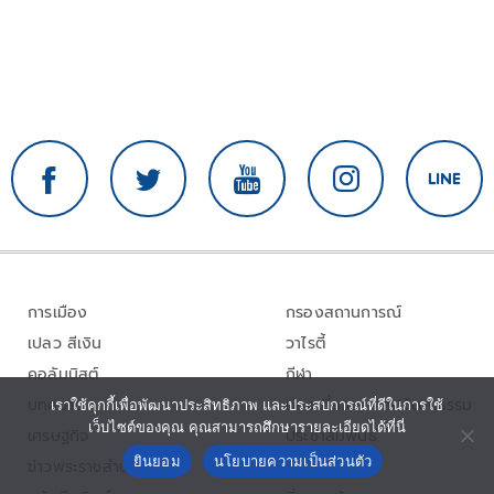
การเมือง
กรองสถานการณ์
เปลว สีเงิน
วาไรตี้
คอลัมนิสต์
กีฬา
บทความ
ท่องเที่ยว – ศิลปวัฒนธรรม
เราใช้คุกกี้เพื่อพัฒนาประสิทธิภาพ และประสบการณ์ที่ดีในการใช้
เว็บไซต์ของคุณ คุณสามารถศึกษารายละเอียดได้ที่นี่
เศรษฐกิจ
ประชาสัมพันธ์
ยินยอม
นโยบายความเป็นส่วนตัว
ข่าวพระราชสำนัก
ภูมิภาค