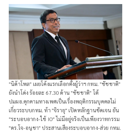
"นิด้าโพล" เผยโค้งแรกเลือกตั้งผู้ว่าฯ กทม. "ชัชชาติ"
ยังนำโด่ง ร้อยละ 67.30 ด้าน "ชัชชาติ" โต้
ปมผอ.คุกคามทางเพศเป็นเรื่องพฤติกรรมบุคคลไม่
เกี่ยวระบบกทม. ท้า "จิรายุ" เปิดหลักฐานชัดเจน ยัน
"ระบอบอากง-ใช้ IO" ไม่มีอยู่จริงเป็นเพียงวาทกรรม
"ดร.โจ-อนุชา" ประสานเสียงระบอบอากง-ส่วย กทม.