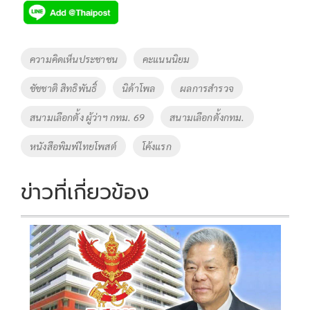
e
tt
p
e
ar
b
er
y
e
o
Li
Tags
ความคิดเห็นประชาชน
คะแนนนิยม
o
n
ชัชชาติ สิทธิพันธิ์
นิด้าโพล
ผลการสำรวจ
k
k
สนามเลือกตั้ง ผู้ว่าฯ กทม. 69
สนามเลือกตั้งกทม.
หนังสือพิมพ์ไทยโพสต์
โค้งแรก
ข่าวที่เกี่ยวข้อง