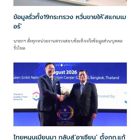
ข้อมูลรั่วทั้ง19กระทรวง หวั่นขายให้‘สแกมเม
อร์’
นายกฯ สั่งทุกหน่วยงานตรวจสอบข้อเท็จจริงข้อมูลส่วนบุคคล
รั่วไหล
ไทยหนุนเมียนมา กลับสู่‘อาเซียน’ ตั้งกก.แก้