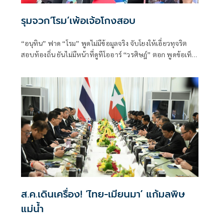
รุมจวก‘โรม’เพ้อเจ้อโกงสอบ
“อนุทิน” ฟาด “โรม” พูดไม่มีข้อมูลจริง จับโยงให้เอี่ยวทุจริต
สอบท้องถิ่น ยันไม่มีหน้าที่ดูทีโออาร์ “วรศิษฎ์” ตอก พูดข้อเท็จ
จริงไม่ครบ
ส.ค.เดินเครื่อง! ‘ไทย-เมียนมา’ แก้มลพิษ
แม่นํ้า