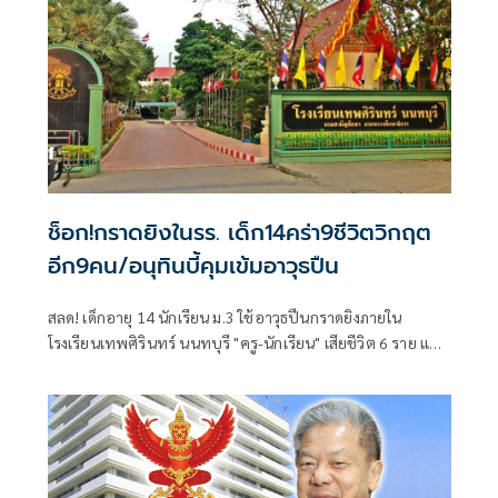
ช็อก!กราดยิงในรร. เด็ก14คร่า9ชีวิตวิกฤต
อีก9คน/อนุทินบี้คุมเข้มอาวุธปืน
สลด! เด็กอายุ 14 นักเรียน ม.3 ใช้อาวุธปืนกราดยิงภายใน
โรงเรียนเทพศิรินทร์ นนทบุรี "ครู-นักเรียน" เสียชีวิต 6 ราย และ
บาดเจ็บอื้อ ก่อนยิงตัวเองดับ พบยังก่อเหตุยิงปู่-ย่าที่บ้านพัก