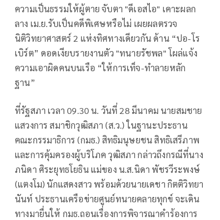
ความเป็นธรรมให้ผู้ตาย จับตา "ดีเอสไอ" เคาะผลก
ลาง เม.ย.รับเป็นคดีพิเศษหรือไม่ เผยผลตรวจ
นิติวิทยาศาสตร์ 2 แห่งทิศทางเดียวกัน ด้าน “ปอ-โร
เบิร์ต” ดอดเงียบรายงานตัว "ทนายรัชพล" โผล่แจ้ง
ความเอาผิดคนบนเรือ “ให้การเท็จ-ทำลายหลัก
ฐาน”
ที่รัฐสภา เวลา 09.30 น. วันที่ 28 มีนาคม นายสมชาย
แสวงการ สมาชิกวุฒิสภา (ส.ว.) ในฐานะประธาน
คณะกรรมาธิการ (กมธ.) สิทธิมนุษยชน สิทธิเสรีภาพ
และการคุ้มครองผู้บริโภค วุฒิสภา กล่าวถึงกรณีที่นาง
ภนิดา ศิระยุทธโยธิน แม่ของ น.ส.นิดา พัชรวีระพงษ์
(แตงโม) นักแสดงสาว พร้อมด้วยนายเดชา กิตติวิทยา
นันท์ ประธานเครือข่ายศูนย์ทนายคลายทุกข์ จะเดิน
ทางมายื่นให้ กมธ.ถอนเรื่องการพิจารณาคำร้องการ