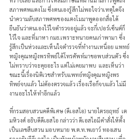
ทราบเลย และการให้สัมภาษณ์ที่ผ่านมามีการพูดถึง
สภาพศพแตงโม ซึ่งตนเองรู้สึกไม่พอใจว่าเหตุใดจึง
นำความลับสภาพศพของแตงโมมาพูดออกสื่อได้
ยืนยันว่าตนเองไว้ใจตำรวจอยู่แล้ว จะกี่เปอร์เซ็นต์ก็
ไว้ใจ และที่มาหา กมธ.เพราะทนายคนเก่าพามา ซึ่ง
รู้สึกเป็นห่วงและเห็นใจตำรวจที่ทำงานเหนื่อย แพทย์
หญิงคุณหญิงพรทิพย์ได้โทรศัพท์มาขอพบส่วนตัว ซึ่ง
ไม่ทราบว่าจะคุยอะไร แต่ไม่เคยมาพบ และเห็นว่า
ขณะนี้เรื่องนิติเวชสำหรับแพทย์หญิงคุณหญิงพร
ทิพย์จบแล้ว ไม่ต้องตรวจแล้ว เรื่องเรือก็จบแล้ว ไม่มี
งานอะไรให้ทำอีกแล้ว
ที่กรมสอบสวนคดีพิเศษ (ดีเอสไอ) นายไตรยฤทธ์ เต
มหิวงศ์ อธิบดีดีเอสไอ กล่าวว่า ดีเอสไอมีคำสั่งให้ตั้ง
เป็นเลขสืบสวน มอบหมาย พ.ต.ท.พเยาว์ ทองเสน
รองอธิบดีดีเอสไอ เป็นหัวหน้าพนักงานสืบสวน เพื่อ