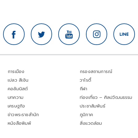
การเมือง
กรองสถานการณ์
เปลว สีเงิน
วาไรตี้
คอลัมนิสต์
กีฬา
บทความ
ท่องเที่ยว – ศิลปวัฒนธรรม
เศรษฐกิจ
ประชาสัมพันธ์
ข่าวพระราชสำนัก
ภูมิภาค
หนังสือพิมพ์
สิ่งแวดล้อม