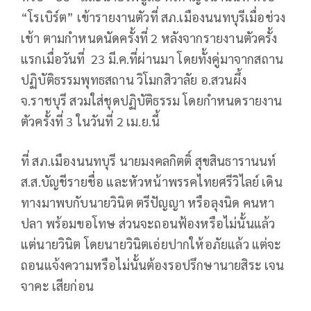
“โรเบิร์ต” เข้ารายงานตัวที่ สภ.เมืองนนทบุรีเมื่อช่วง
เช้า ตามกำหนดนัดครั้งที่ 2 หลังจากรายงานตัวครั้ง
แรกเมื่อวันที่ 23 มี.ค.ที่ผ่านมา โดยทั้งคู่มาจากสถาน
ปฏิบัติธรรมพุทธสถาน วิโมกสิวาลัย อ.สวนผึ้ง
จ.ราชบุรี สวมใส่ชุดปฏิบัติธรรม โดยกำหนดรายงาน
ตัวครั้งที่ 3 ในวันที่ 2 เม.ย.นี้
ที่ สภ.เมืองนนทบุรี นายมงคลกิตติ์ สุขสินธารานนท์
ส.ส.บัญชีรายชื่อ และหัวหน้าพรรคไทยศรีวิไลย์ เดิน
ทางมาพบกับนายวินิต ตรีปัญญา หรือลุงนิด คนหา
ปลา พร้อมขอโทษ ส่วนจะถอนฟ้องหรือไม่นั้นแล้ว
แต่นายวินิต โดยนายวินิตเอ่ยปากให้อภัยแล้ว แต่จะ
ถอนแจ้งความหรือไม่นั้นต้องรอปรึกษานายสิระ เจน
จาคะ เสียก่อน