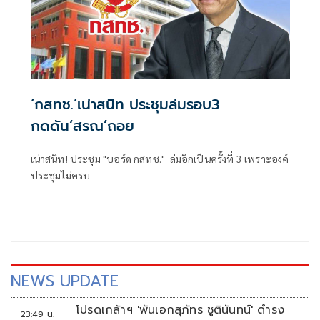
‘กสทช.’เน่าสนิท ประชุมล่มรอบ3
กดดัน‘สรณ’ถอย
เน่าสนิท! ประชุม "บอร์ด กสทช." ล่มอีกเป็นครั้งที่ 3 เพราะองค์
ประชุมไม่ครบ
NEWS UPDATE
โปรดเกล้าฯ 'พันเอกสุภัทร ชูตินันทน์' ดำรง
23:49 น.