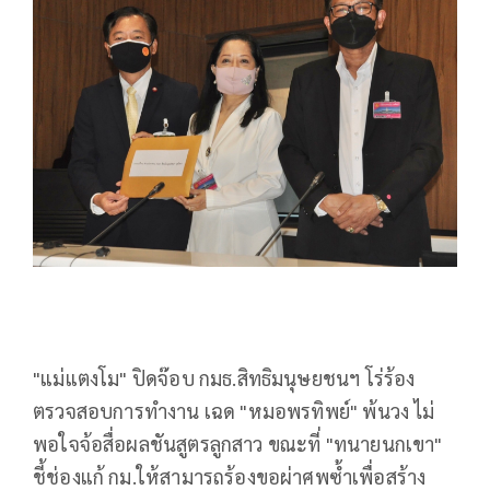
"แม่แตงโม" ปิดจ๊อบ กมธ.สิทธิมนุษยชนฯ โร่ร้อง
ตรวจสอบการทำงาน เฉด "หมอพรทิพย์" พ้นวง ไม่
พอใจจ้อสื่อผลชันสูตรลูกสาว ขณะที่ "ทนายนกเขา"
ชี้ช่องแก้ กม.ให้สามารถร้องขอผ่าศพซ้ำเพื่อสร้าง