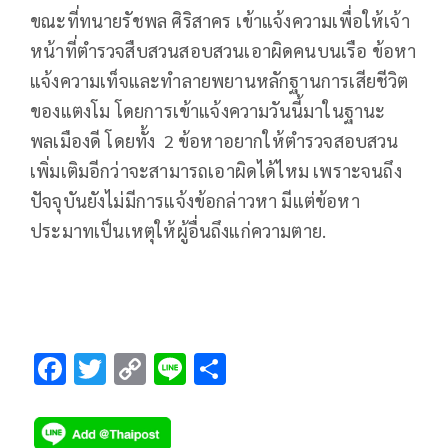
ขณะที่ทนายรัชพล ศิริสาคร เข้าแจ้งความเพื่อให้เจ้า
หน้าที่ตำรวจสืบสวนสอบสวนเอาผิดคนบนเรือ ข้อหา
แจ้งความเท็จและทำลายพยานหลักฐานการเสียชีวิต
ของแตงโม โดยการเข้าแจ้งความวันนี้มาในฐานะ
พลเมืองดี โดยทั้ง 2 ข้อหาอยากให้ตำรวจสอบสวน
เพิ่มเติมอีกว่าจะสามารถเอาผิดได้ไหม เพราะจนถึง
ปัจจุบันยังไม่มีการแจ้งข้อกล่าวหา มีแต่ข้อหา
ประมาทเป็นเหตุให้ผู้อื่นถึงแก่ความตาย.
F
T
C
Li
S
ac
wi
o
n
h
e
tt
p
e
ar