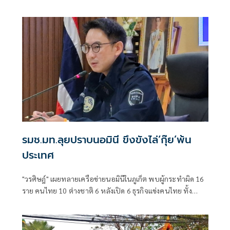
“ผบ.ตร.” ตั้งกรรมการสอบ
รมช.มท.ลุยปราบนอมินี ขึงขังไล่‘กุ๊ย’พ้น
ประเทศ
"วรศิษฎ์" เผยทลายเครือข่ายนอมินีในภูเก็ต พบผู้กระทำผิด 16
ราย คนไทย 10 ต่างชาติ 6 หลังเปิด 6 ธุรกิจแข่งคนไทย ทั้ง
โรงเรียนนานาชาติ-รถเช่า-ร้านอาหาร