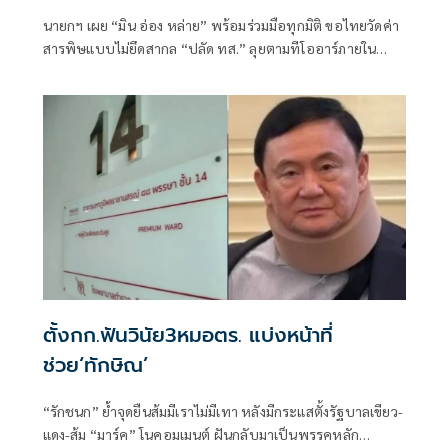
นายกฯ เผย “มิน อ่อง หล่าย” พร้อมร่วมมือทุกมิติ ขอไทยวัดค่า
สารพิษแบบไม่ยึดสากล “ปลัด ทส.” ลุยตามทีโออาร์ภายใน
ส.ค.นี้ “เด็กส้ม” ซัดปูพรมแดงรับเป็นจุดต่ำที่สุดของยุทธศาสตร์
การทูตไทยบนเวทีโลก
ตั้งกก.ฟันวินัย3หมอตร. แบ่งหน้าที่
ช่วย‘ทักษิณ’
“รักชนก” ย้ำจุดยืนส้มมีเราไม่มีเทา หลังมีกระแสตั้งรัฐบาลเขียว-
แดง-ส้ม “มาร์ค” โนคอมเมนต์ ฝันกลับมาเป็นพรรคหลัก