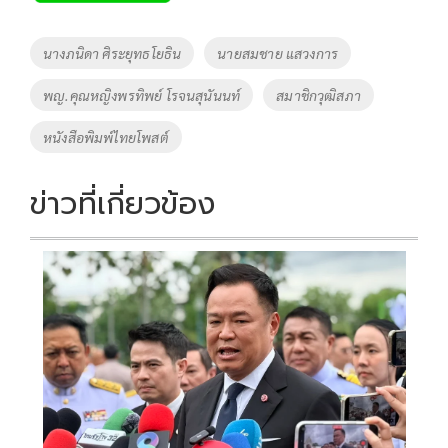
b
er
y
e
o
Li
Tags
นางภนิดา ศิระยุทธโยธิน
นายสมชาย แสวงการ
o
n
พญ.คุณหญิงพรทิพย์ โรจนสุนันนท์
สมาชิกวุฒิสภา
k
k
หนังสือพิมพ์ไทยโพสต์
ข่าวที่เกี่ยวข้อง