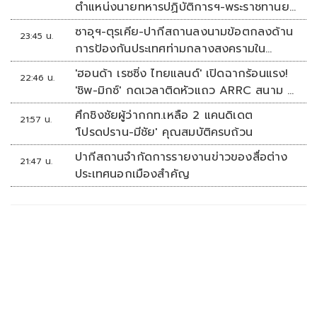
ตำแหน่งนายทหารปฏิบัติการฯ-พระราชทานยศ
'พลตรี'
ซาอุฯ-ตุรเคีย-ปากีสถานลงนามข้อตกลงด้าน
23:45 น.
การป้องกันประเทศท่ามกลางสงครามใน
ภูมิภาค
'ฮอนด้า เรซซิ่ง ไทยแลนด์' เปิดฉากร้อนแรง!
22:46 น.
'ชิพ-มิกซ์' กดเวลาติดหัวแถว ARRC สนาม 4
ที่มัลดาลิกา
ศึกชิงชัยผู้ว่ากกท.เหลือ 2 แคนดิเดต
21:57 น.
'โปรดปราน-มีชัย' คุณสมบัติครบถ้วน
ปากีสถานจำกัดการรายงานข่าวของสื่อต่าง
21:47 น.
ประเทศนอกเมืองสำคัญ