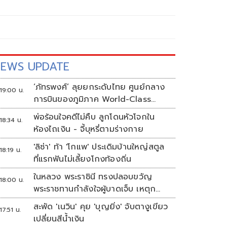
EWS UPDATE
‘ภัทรพงศ์’ ลุยยกระดับไทย ศูนย์กลาง
19:00 น.
การบินของภูมิภาค World-Class
Aviation Hub | ห้องข่าวไทยโพสต์สุด
พ่อร้อนใจคดีไม่คืบ ลูกโดนหัวโจกใน
18:34 น.
สัปดาห์
ห้องไถเงิน - จี้บุหรี่ตามร่างกาย
'ลิซ่า' ท้า 'โกแพ' ประเดิมบ้านใหญ่สตูล
18:19 น.
ที่แรกฟันไม่เลี้ยงโกงท้องถิ่น
ในหลวง พระราชินี ทรงปลอบขวัญ
18:00 น.
พระราชทานกำลังใจผู้บาดเจ็บ เหตุก
ราดยิง รร.เทพศิรินทร์นนทบุรี
สะพัด 'เนวิน' คุย 'บุญยิ่ง' จับตางูเขียว
17:51 น.
เปลี่ยนสีน้ำเงิน