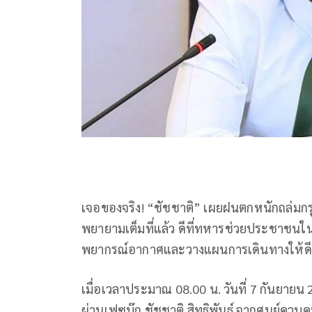
เจอของจริง! “ชัชชาติ” เผยฝนตกหนักถล่มกรุ
พยายามเต็มที่แล้ว ดีที่ทหารช่วยประชาช
พยากรณ์อากาศและวางแผนการเดินทางให้ดี
เมื่อเวลาประมาณ 08.00 น. วันที่ 7 กันยายน 2
ผ่านเฟซบุ๊ก ชัชชาติ สิทธิพันธุ์ จากศูนย์ค