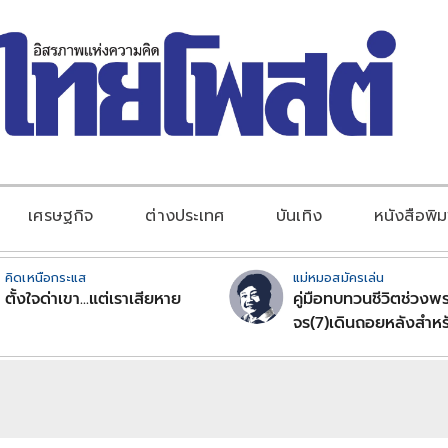
เศรษฐกิจ
ต่างประเทศ
บันเทิง
หนังสือพิม
คิดเหนือกระแส
แม่หมอสมัครเล่น
ตั้งใจด่าเขา...แต่เราเสียหาย
คู่มือทบทวนชีวิตช่วงพร
จร(7)เดินถอยหลังสำหร
ลัคนาราศีตอนที่2