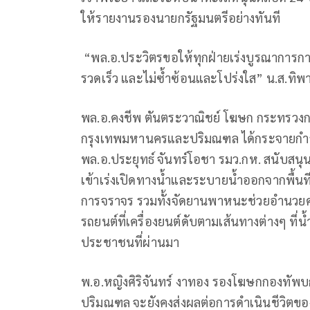
ให้รายงานรองนายกรัฐมนตรีอย่างทันที
​ “พล.อ.ประวิตรขอให้ทุกฝ่ายเร่งบูรณาการ
รวดเร็ว และไม่ซ้ำซ้อนและโปร่งใส” น.ส.ทิพ
พล.อ.คงชีพ ตันตระวาณิชย์ โฆษก กระทรวงกลาโ
กรุงเทพมหานครและปริมณฑล ได้กระจายกำลัง เ
พล.อ.ประยุทธ์ จันทร์โอชา รมว.กห. สนับสนุ
เข้าเร่งเปิดทางน้ำและระบายน้ำออกจากพื้นที
การจราจร รวมทั้งจัดยานพาหนะช่วยอำนวยคว
รถยนต์ที่เครื่องยนต์ดับตามเส้นทางต่างๆ ที
ประชาชนที่ผ่านมา
พ.อ.หญิงศิริจันทร์ งาทอง รองโฆษกกองทัพบ
ปริมณฑล จะยังคงส่งผลต่อการดำเนินชีวิตของป