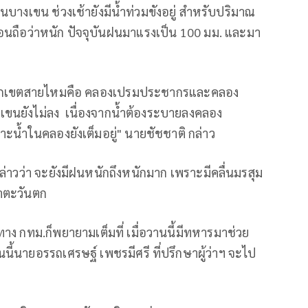
ยนบางเขน ช่วงเช้ายังมีน้ำท่วมขังอยู่ สำหรับปริมาณ
มัยก่อนถือว่าหนัก ปัจจุบันฝนมาแรงเป็น 100 มม. และมา
งจากเขตสายไหมคือ คลองเปรมประชากรและคลอง
งเขนยังไม่ลง เนื่องจากน้ำต้องระบายลงคลอง
าะน้ำในคลองยังเต็มอยู่" นายชัชชาติ กล่าว
่าวว่า จะยังมีฝนหนักถึงหนักมาก เพราะมีคลื่นมรสุม
าตะวันตก
าง กทม.ก็พยายามเต็มที่ เมื่อวานนี้มีทหารมาช่วย
้นายอรรถเศรษฐ์ เพชรมีศรี ที่ปรึกษาผู้ว่าฯ จะไป