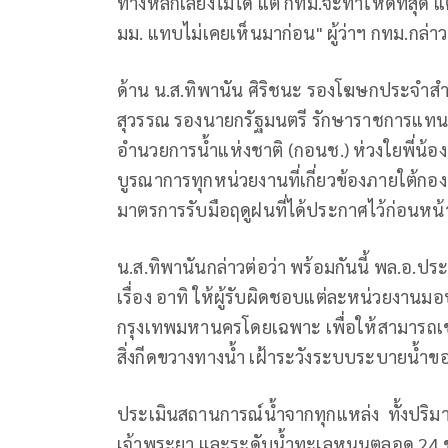
ทางหลีกเลี่ยงไม่ได้ แต่ กทม.จะทำให้ดีที่สุด
มม. แทบไม่เคยเห็นมาก่อน" ผู้ว่าฯ กทม.กล่าว
​ด้าน น.ส.ทิพานัน ศิริชนะ รองโฆษกประจำสำ
สุวรรณ รองนายกรัฐมนตรี รักษาราชการแท
อำนวยการน้ำแห่งชาติ (กอนช.) ห่วงใยพี่น้
บูรณาการทุกหน่วยงานที่เกี่ยวข้องภายใต้กอ
มาตรการรับมือฤดูฝนที่ได้ประกาศไว้ก่อนหน้าน
​น.ส.ทิพานันกล่าวต่อว่า พร้อมกันนี้ พล.อ.ประ
เรื่อง อาทิ ให้ผู้รับผิดชอบแต่ละหน่วยงาน
กรุงเทพมหานครโดยเฉพาะ เพื่อให้สามารถเข้
สิ่งกีดขวางทางน้ำ เฝ้าระวังระบบระบายน้
ประเมินสถานการณ์น้ำจากทุกแหล่ง ทั้งปริมา
เจ้าพระยา และระดับน้ำทะเลหนุนตลอด 24 ชั่