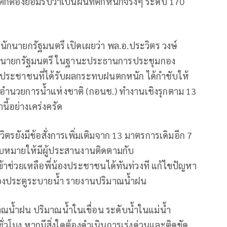
 แต่ก็ต้องยอมรับว่าเป็นฝนที่ตกหนักจริงๆ ระดับ 170
นักนายกรัฐมนตรี เปิดเผยว่า พล.อ.ประวิตร วงษ์
นนายกรัฐมนตรี ในฐานะประธานการประชุมกอง
องประชาชนที่ได้รับผลกระทบฝนตกหนัก ได้กำชับให้
งอำนวยการน้ำแห่งชาติ (กอนช.) ทำงานเชิงรุกตาม 13
ี้อย่างเคร่งครัด
วิตรยังมีข้อสั่งการเพิ่มเติมจาก 13 มาตรการเดิมอีก 7
มอบหมายให้มีผู้ประสานงานติดตามกับ
าช่วยเหลือพี่น้องประชาชนได้ทันท่วงที แก้ไขปัญหา
ำของประตูระบายน้ำ รายงานปริมาณน้ำฝน
ณน้ำฝน ปริมาณน้ำในเขื่อน ระดับน้ำในแม่น้ำ
วโมง หากมีสิ่งใดต้องดำเนินการเร่งด่วนและติดขัด