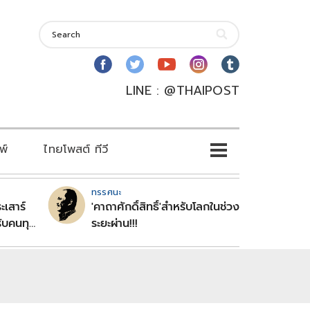
LINE : @THAIPOST
พ์
ไทยโพสต์ ทีวี
ทรรศนะ
ะเสาร์
'คาถาศักดิ์สิทธิ์'สำหรับโลกในช่วง
ับคนทุก
ระยะผ่าน!!!