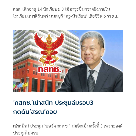
สลด! เด็กอายุ 14 นักเรียน ม.3 ใช้อาวุธปืนกราดยิงภายใน
โรงเรียนเทพศิรินทร์ นนทบุรี "ครู-นักเรียน" เสียชีวิต 6 ราย และ
บาดเจ็บอื้อ ก่อนยิงตัวเองดับ พบยังก่อเหตุยิงปู่-ย่าที่บ้านพัก
‘กสทช.’เน่าสนิท ประชุมล่มรอบ3
กดดัน‘สรณ’ถอย
เน่าสนิท! ประชุม "บอร์ด กสทช." ล่มอีกเป็นครั้งที่ 3 เพราะองค์
ประชุมไม่ครบ