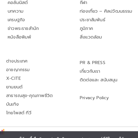
คอลัมนิสต์
กีฬา
บทความ
ท่องเที่ยว – ศิลปวัฒนธรรม
เศรษฐกิจ
ประชาสัมพันธ์
ข่าวพระราชสำนัก
ภูมิภาค
หนังสือพิมพ์
สิ่งแวดล้อม
ต่างประเทศ
PR & PRESS
อาชญากรรม
เกี่ยวกับเรา
X-CITE
ติดต่อและ สนับสนุน
ยานยนต์
สาธารณสุข-คุณภาพชีวิต
Privacy Policy
บันเทิง
ไทยโพสต์ ทีวี