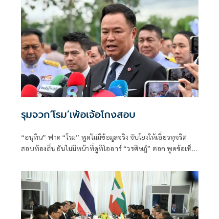
รุมจวก‘โรม’เพ้อเจ้อโกงสอบ
“อนุทิน” ฟาด “โรม” พูดไม่มีข้อมูลจริง จับโยงให้เอี่ยวทุจริต
สอบท้องถิ่น ยันไม่มีหน้าที่ดูทีโออาร์ “วรศิษฎ์” ตอก พูดข้อเท็จ
จริงไม่ครบ