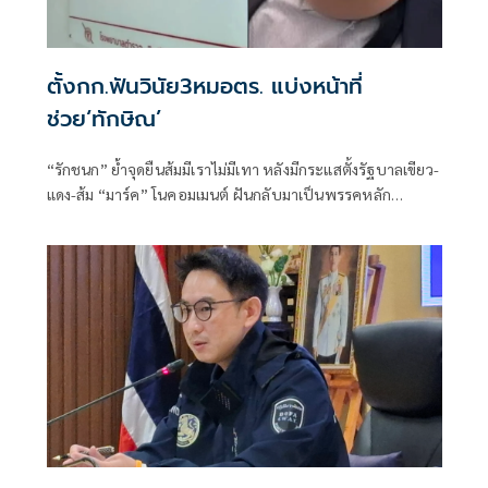
ตั้งกก.ฟันวินัย3หมอตร. แบ่งหน้าที่
ช่วย‘ทักษิณ’
“รักชนก” ย้ำจุดยืนส้มมีเราไม่มีเทา หลังมีกระแสตั้งรัฐบาลเขียว-
แดง-ส้ม “มาร์ค” โนคอมเมนต์ ฝันกลับมาเป็นพรรคหลัก
“ผบ.ตร.” ตั้งกรรมการสอบ