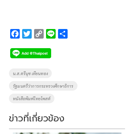
F
T
C
Li
S
ac
wi
o
n
h
e
tt
p
e
ar
b
er
y
e
o
Li
Tags
น.ส.ตรีนุช เทียนทอง
o
n
รัฐมนตรีว่าการกระทรวงศึกษาธิการ
k
k
หนังสือพิมพ์ไทยโพสต์
ข่าวที่เกี่ยวข้อง