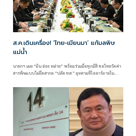
ส.ค.เดินเครื่อง! ‘ไทย-เมียนมา’ แก้มลพิษ
แม่นํ้า
นายกฯ เผย “มิน อ่อง หล่าย” พร้อมร่วมมือทุกมิติ ขอไทยวัดค่า
สารพิษแบบไม่ยึดสากล “ปลัด ทส.” ลุยตามทีโออาร์ภายใน
ส.ค.นี้ “เด็กส้ม” ซัดปูพรมแดงรับเป็นจุดต่ำที่สุดของยุทธศาสตร์
การทูตไทยบนเวทีโลก