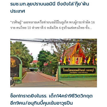
รมช.มท.ลุยปราบนอมินี ขึงขังไล่‘กุ๊ย’พ้น
ประเทศ
"วรศิษฎ์" เผยทลายเครือข่ายนอมินีในภูเก็ต พบผู้กระทำผิด 16
ราย คนไทย 10 ต่างชาติ 6 หลังเปิด 6 ธุรกิจแข่งคนไทย ทั้ง
โรงเรียนนานาชาติ-รถเช่า-ร้านอาหาร
ช็อก!กราดยิงในรร. เด็ก14คร่า9ชีวิตวิกฤต
อีก9คน/อนุทินบี้คุมเข้มอาวุธปืน