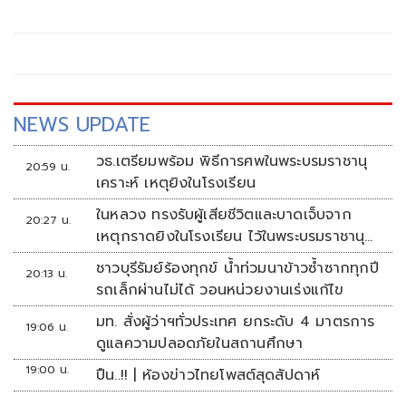
NEWS UPDATE
วธ.เตรียมพร้อม พิธีการศพในพระบรมราชานุ
20:59 น.
เคราะห์ เหตุยิงในโรงเรียน
ในหลวง ทรงรับผู้เสียชีวิตและบาดเจ็บจาก
20:27 น.
เหตุกราดยิงในโรงเรียน ไว้ในพระบรมราชานุ
เคราะห์
ชาวบุรีรัมย์ร้องทุกข์ น้ำท่วมนาข้าวซ้ำซากทุกปี
20:13 น.
รถเล็กผ่านไม่ได้ วอนหน่วยงานเร่งแก้ไข
มท. สั่งผู้ว่าฯทั่วประเทศ ยกระดับ 4 มาตรการ
19:06 น.
ดูแลความปลอดภัยในสถานศึกษา
19:00 น.
ปืน..!! | ห้องข่าวไทยโพสต์สุดสัปดาห์