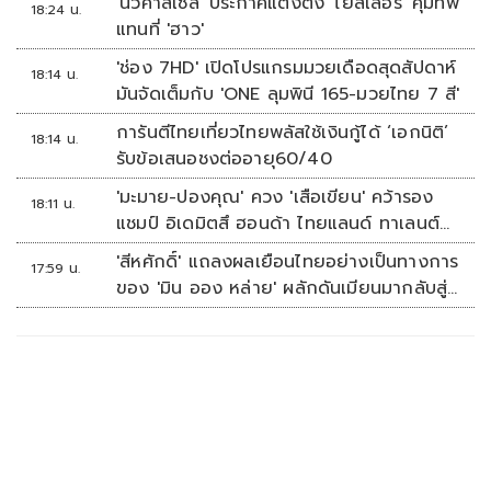
'นิวคาสเซิล' ประกาศแต่งตั้ง 'ไยส์เลอร์' คุมทัพ
18:24 น.
แทนที่ 'ฮาว'
'ช่อง 7HD' เปิดโปรแกรมมวยเดือดสุดสัปดาห์
18:14 น.
มันจัดเต็มกับ 'ONE ลุมพินี 165-มวยไทย 7 สี'
การันตีไทยเที่ยวไทยพลัสใช้เงินกู้ได้ ‘เอกนิติ’
18:14 น.
รับข้อเสนอชงต่ออายุ60/40
'มะมาย-ปองคุณ' ควง 'เสือเขียน' คว้ารอง
18:11 น.
แชมป์ อิเดมิตสึ ฮอนด้า ไทยแลนด์ ทาเลนต์
คัพ สนาม 3
'สีหศักดิ์' แถลงผลเยือนไทยอย่างเป็นทางการ
17:59 น.
ของ 'มิน ออง หล่าย' ผลักดันเมียนมากลับสู่
อาเซียน