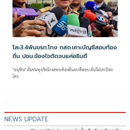
โละ3.4พันขรก.โกง กสถ.เคาะบัญชีสอบท้อง
ถิ่น ปชน.ข้องใจตัดจบแค่อธิบดี
"อนุทิน" ลั่นปมทุจริตโกงสอบท้องถิ่นจบคือจบ ลั่นไม่ปกป้อง
ใคร
NEWS UPDATE