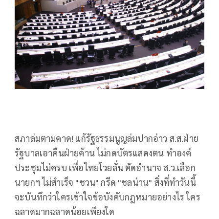
สภาล่มตามคาด! แก้รัฐธรรมนูญล่มปากอ่าว ส.ส.ฝ่าย
รัฐบาลเอาคืนฝ่ายค้าน ไม่กดบัตรแสดงตน ทำองค์
ประชุมไม่ครบ เพื่อไทยโวยลั่น ตัดอำนาจ ส.ว.เลือก
นายกฯ ไม่สำเร็จ "ชวน" กรีด "ชลน่าน" สิ่งที่ทำวันนี้
จะบันทึกว่าใครเข้าใจข้อบังคับกฎหมายอย่างไร ใคร
ฉลาดมากฉลาดน้อยเพียงใด