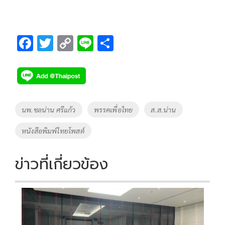
F
T
C
Li
S
ac
wi
o
n
h
e
tt
p
e
ar
b
er
y
e
o
Li
Tags
นพ.ชลน่าน ศรีแก้ว
พรรคเพื่อไทย
ส.ส.น่าน
o
n
หนังสือพิมพ์ไทยโพสต์
k
k
ข่าวที่เกี่ยวข้อง