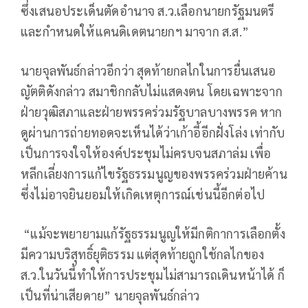
ซึ่งเสนอประเด็นตัดอำนาจ ส.ว.เลือกนายกรัฐมนตรี
และกำหนดให้แคนดิเดตนายกฯ มาจาก ส.ส.”
นายจุลพันธ์กล่าวอีกว่า สุดท้ายกลไกในการยื่นเสนอ
ญัตติดังกล่าว สมาชิกกลับไม่แสดงตน โดยเฉพาะจาก
ฝ่ายวุฒิสภาและฝ่ายพรรคร่วมรัฐบาลบางพรรค หาก
ดูผ่านการถ่ายทอดจะเห็นได้ว่าเก้าอี้อีกฝั่งโล่ง เท่ากับ
เป็นการจงใจให้องค์ประชุมไม่ครบจนสภาล่ม เพื่อ
หลีกเลี่ยงการแก้ไขรัฐธรรมนูญของพรรคร่วมฝ่ายค้าน
ซึ่งไม่อาจยินยอมให้เกิดเหตุการณ์เช่นนี้อีกต่อไป
“แม้จะพยายามแก้รัฐธรรมนูญให้มีกติกาการเลือกตั้ง
มีความบริสุทธิ์ยุติธรรม แต่สุดท้ายถูกใช้กลไกของ
ส.ว.ในวันนี้ทำให้การประชุมไม่สามารถเดินหน้าได้ ก็
เป็นที่น่าเสียดาย” นายจุลพันธ์กล่าว