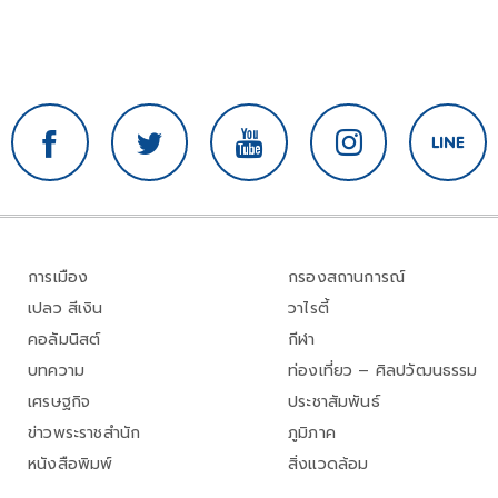
การเมือง
กรองสถานการณ์
เปลว สีเงิน
วาไรตี้
คอลัมนิสต์
กีฬา
บทความ
ท่องเที่ยว – ศิลปวัฒนธรรม
เศรษฐกิจ
ประชาสัมพันธ์
ข่าวพระราชสำนัก
ภูมิภาค
หนังสือพิมพ์
สิ่งแวดล้อม