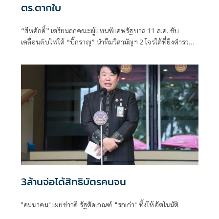
ตร.ตากใบ
“สีหศักดิ์”​ เตรียมถกคณะผู้แทน​พิเศษรัฐบาล​ 11 ส.ค. ขับ
เคลื่อนดับไฟใต้​ “บิ๊กราญ” นำทีมวิสามัญฯ 2 โจรใต้ที่ยิงตำรวจ
ตากใบเสียชีวิต "กอ.รมน." เดือด! สวน “ทวี”
3ล้านจ่อได้สิทธิบัตรคนจน
"คมนาคม" เผยข่าวดี รัฐตัดเกณฑ์ "รถเก่า" ทิ้งให้อัตโนมัติ