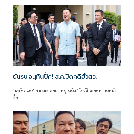
ยันรบ.อนุทินปึ้ก! ส.ค.ปิดคดีฮั้วสว.
"น้ำเงิน-แดง" ยังกลมกล่อม “หนู-หนิม” โชว์ซีนกอดหวานหน้า
สื่อ