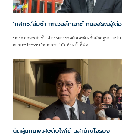
‘กสทช.’ล่มซํ้า กก.วอล์กเอาต์ หมอสรณสู้ต่อ
บอร์ด กสทช.ล่มซ้ำ! 4 กรรมการวอล์กเอาต์ หวั่นผิดกฎหมายปม
สถานะประธาน "หมอสรณ" ยันทำหน้าที่ต่อ
นัดผู้แทนพิเศษดับไฟใต้ วิสามัญโจรยิง