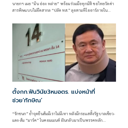
นายกฯ เผย “มิน อ่อง หล่าย” พร้อมร่วมมือทุกมิติ ขอไทยวัดค่า
สารพิษแบบไม่ยึดสากล “ปลัด ทส.” ลุยตามทีโออาร์ภายใน
ส.ค.นี้ “เด็กส้ม” ซัดปูพรมแดงรับเป็นจุดต่ำที่สุดของยุทธศาสตร์
การทูตไทยบนเวทีโลก
ตั้งกก.ฟันวินัย3หมอตร. แบ่งหน้าที่
ช่วย‘ทักษิณ’
“รักชนก” ย้ำจุดยืนส้มมีเราไม่มีเทา หลังมีกระแสตั้งรัฐบาลเขียว-
แดง-ส้ม “มาร์ค” โนคอมเมนต์ ฝันกลับมาเป็นพรรคหลัก
“ผบ.ตร.” ตั้งกรรมการสอบ