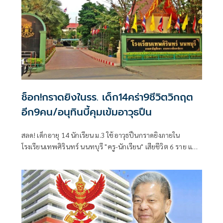
ช็อก!กราดยิงในรร. เด็ก14คร่า9ชีวิตวิกฤต
อีก9คน/อนุทินบี้คุมเข้มอาวุธปืน
สลด! เด็กอายุ 14 นักเรียน ม.3 ใช้อาวุธปืนกราดยิงภายใน
โรงเรียนเทพศิรินทร์ นนทบุรี "ครู-นักเรียน" เสียชีวิต 6 ราย และ
บาดเจ็บอื้อ ก่อนยิงตัวเองดับ พบยังก่อเหตุยิงปู่-ย่าที่บ้านพัก