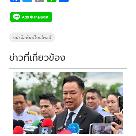
ac
wi
o
n
h
e
tt
p
e
ar
b
er
y
e
o
Li
Tags
หนังสือพิมพ์ไทยโพสต์
o
n
k
k
ข่าวที่เกี่ยวข้อง