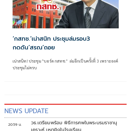
‘กสทช.’เน่าสนิท ประชุมล่มรอบ3
กดดัน‘สรณ’ถอย
เน่าสนิท! ประชุม "บอร์ด กสทช." ล่มอีกเป็นครั้งที่ 3 เพราะองค์
ประชุมไม่ครบ
NEWS UPDATE
วธ.เตรียมพร้อม พิธีการศพในพระบรมราชานุ
20:59 น.
เคราะห์ เหตุยิงในโรงเรียน