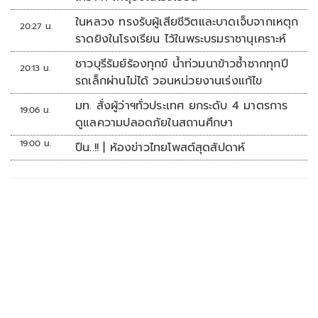
ในหลวง ทรงรับผู้เสียชีวิตและบาดเจ็บจากเหตุก
20:27 น.
ราดยิงในโรงเรียน ไว้ในพระบรมราชานุเคราะห์
ชาวบุรีรัมย์ร้องทุกข์ น้ำท่วมนาข้าวซ้ำซากทุกปี
20:13 น.
รถเล็กผ่านไม่ได้ วอนหน่วยงานเร่งแก้ไข
มท. สั่งผู้ว่าฯทั่วประเทศ ยกระดับ 4 มาตรการ
19:06 น.
ดูแลความปลอดภัยในสถานศึกษา
19:00 น.
ปืน..!! | ห้องข่าวไทยโพสต์สุดสัปดาห์