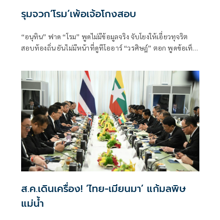
รุมจวก‘โรม’เพ้อเจ้อโกงสอบ
“อนุทิน” ฟาด “โรม” พูดไม่มีข้อมูลจริง จับโยงให้เอี่ยวทุจริต
สอบท้องถิ่น ยันไม่มีหน้าที่ดูทีโออาร์ “วรศิษฎ์” ตอก พูดข้อเท็จ
จริงไม่ครบ
ส.ค.เดินเครื่อง! ‘ไทย-เมียนมา’ แก้มลพิษ
แม่นํ้า