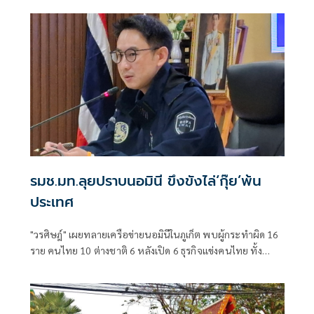
รมช.มท.ลุยปราบนอมินี ขึงขังไล่‘กุ๊ย’พ้น
ประเทศ
"วรศิษฎ์" เผยทลายเครือข่ายนอมินีในภูเก็ต พบผู้กระทำผิด 16
ราย คนไทย 10 ต่างชาติ 6 หลังเปิด 6 ธุรกิจแข่งคนไทย ทั้ง
โรงเรียนนานาชาติ-รถเช่า-ร้านอาหาร