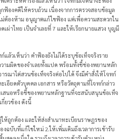
ลพิเคราะห์คำร้องแล้วเห็นว่า โจทก์มีเจตนาจะฟ้อง
ู้ถูกฟ้องคดีให้ครบถ้วน เนื่องจากการตรวจสอบข้อมูล
ม่ต้องห้าม อนุญาตแก้ไขฟ้อง แต่เพื่อความสะดวกใน
เผ่าไทย เป็นจำเลยที่ 7 และให้เรียกนายแสวง บุญมี
้วเห็นว่า คำฟ้องยังไม่ได้ระบุข้อเท็จจริงราย
ความผิดของจำเลยทั้งแปด พร้อมทั้งชี้ช่องพยานหลัก
ณาไต่สวนข้อเท็จจริงต่อไปได้ จึงมีคำสั่งให้โจทก์
ละเอียดตัวบุคคล เอกสาร หรือวัตถุตามที่โจทก์กล่าว
มเสนอหรือชี้ของพยานหลักฐานที่จะสนับสนุนข้อเท็จ
่ยวข้อง ดังนี้
่อยู่ให้ถูกต้อง และให้ส่งสำเนาทะเบียนราษฎรของ
บับที่แก้ไขใหม่ 2.ให้เพิ่มเติมถึงเวลาการเข้ารับ
สิ้นสุดลงเมื่อใด รวมถึงเวลาการเข้ารับตำแหน่ง