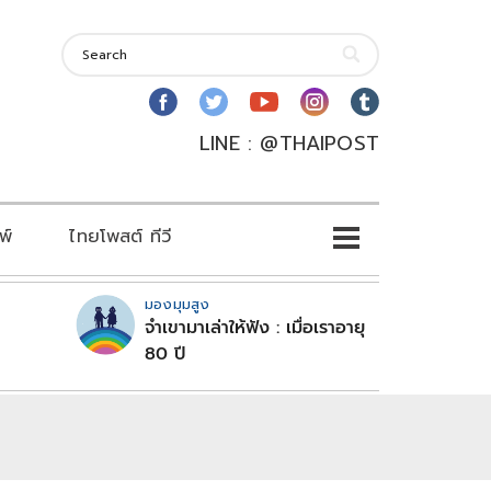
LINE : @THAIPOST
พ์
ไทยโพสต์ ทีวี
มองมุมสูง
จำเขามาเล่าให้ฟัง : เมื่อเราอายุ
80 ปี