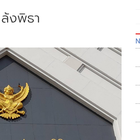
ล้งพิธา
N