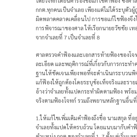
โดยโจทก์ได้ยื่นคําร้องขอแก้ไขคำฟ้อง ซึ่งศา
กกต.ทุกคนเป็นจำเลย เพียงแต่ไม่ได้ระบุตัวผ
ผิดพลาดคลาดเคลื่อนไป การขอแก้ไขฟ้องจึงไ
การพิจารณาของศาล ให้เรียกนายธวัชชัย เทอด
จากจำเลยที่ 7 เป็นจำเลยที่ 8
ศาลตรวจคำฟ้องและเอกสารท้ายฟ้องของโจทก์แล
ละเอียด และพฤติการณ์ที่เกี่ยวกับการกระทำ
ฐานให้ชัดเจนเพียงพอที่จะดำเนินกระบวนพิจาร
แก้ฟ้องให้ถูกต้องโดยระบุข้อเท็จจริงและราย
อ้างว่าจำเลยทั้งแปดกระทำผิดตามฟ้อง พร้อ
จริงตามฟ้องโจทก์ รวมถึงพยานหลักฐานอื่นที่เกี
1.ให้แก้ไขเพิ่มเติมคำฟ้องถึงชื่อ นามสกุล ที
จำเลยทั้งแปดให้ครบถ้วน โดยแนบมากับคำฟ้องฉ
ตำแหน่ง กกต.ของจำเลยที่ 1-7 ตั้งแต่เริ่มและ