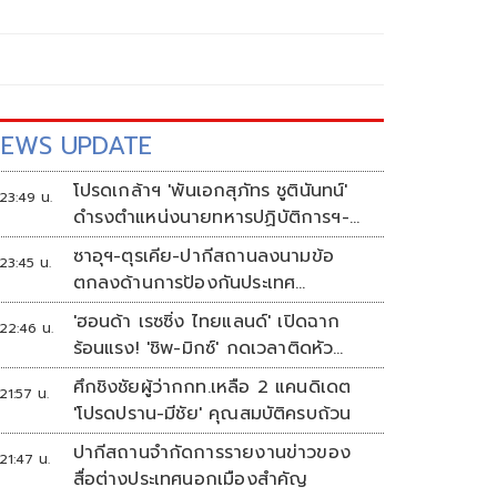
EWS UPDATE
โปรดเกล้าฯ 'พันเอกสุภัทร ชูตินันทน์'
23:49 น.
ดำรงตำแหน่งนายทหารปฏิบัติการฯ-
พระราชทานยศ 'พลตรี'
ซาอุฯ-ตุรเคีย-ปากีสถานลงนามข้อ
23:45 น.
ตกลงด้านการป้องกันประเทศ
ท่ามกลางสงครามในภูมิภาค
'ฮอนด้า เรซซิ่ง ไทยแลนด์' เปิดฉาก
22:46 น.
ร้อนแรง! 'ชิพ-มิกซ์' กดเวลาติดหัว
แถว ARRC สนาม 4 ที่มัลดาลิกา
ศึกชิงชัยผู้ว่ากกท.เหลือ 2 แคนดิเดต
21:57 น.
'โปรดปราน-มีชัย' คุณสมบัติครบถ้วน
ปากีสถานจำกัดการรายงานข่าวของ
21:47 น.
สื่อต่างประเทศนอกเมืองสำคัญ