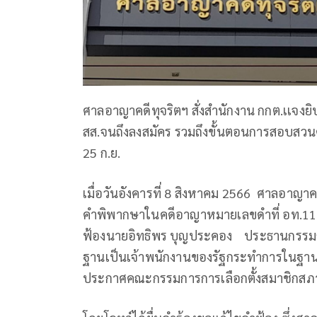
ศาลอาญาคดีทุจริตฯ สั่งสำนักงาน กกต.เเจงยิบ 8
สส.จนถึงลงสมัคร รวมถึงขั้นตอนการสอบสวนคดี 
25 ก.ย.
เมื่อวันอังคารที่ 8 สิงหาคม 2566 ศาลอาญาค
คำพิพากษาในคดีอาญาหมายเลขดำที่ อท.116
ฟ้องนายอิทธิพร บุญประคอง ประธานกรรมกา
ฐานเป็นเจ้าพนักงานของรัฐกระทำการในฐานะ
ประกาศคณะกรรมการการเลือกตั้งสมาชิกสภ