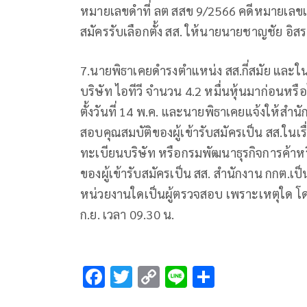
หมายเลขดำที่ ลต สสข 9/2566 คดีหมายเลขแดงที่
สมัครรับเลือกตั้ง สส. ให้นายนายชาญชัย อิส
7.นายพิธาเคยดำรงตำแหน่ง สส.กี่สมัย และใน
บริษัท ไอทีวี จำนวน 4.2 หมื่นหุ้นมาก่อนห
ตั้งวันที่ 14 พ.ค. และนายพิธาเคยแจ้งให้ส
สอบคุณสมบัติของผู้เข้ารับสมัครเป็น สส.ในเร
ทะเบียนบริษัท หรือกรมพัฒนาธุรกิจการค้า
ของผู้เข้ารับสมัครเป็น สส. สำนักงาน กกต.
หน่วยงานใดเป็นผู้ตรวจสอบ เพราะเหตุใด โดยใ
ก.ย. เวลา 09.30 น.
F
T
C
Li
S
ac
wi
o
n
h