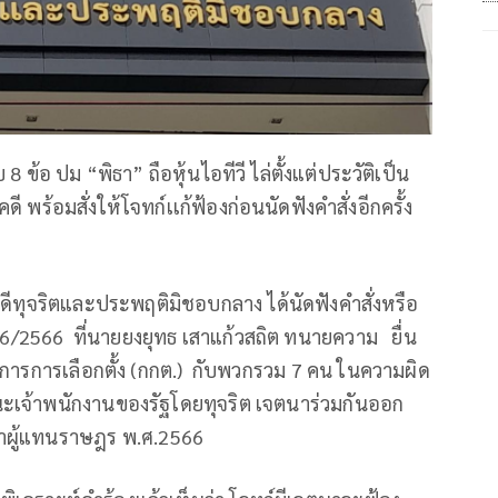
 ข้อ ปม “พิธา” ถือหุ้นไอทีวี ไล่ตั้งแต่ประวัติเป็น
พร้อมสั่งให้โจทก์เเก้ฟ้องก่อนนัดฟังคำสั่งอีกครั้ง
ดีทุจริตและประพฤติมิชอบกลาง ได้นัดฟังคำสั่งหรือ
/2566 ที่นายยงยุทธ เสาแก้วสถิต ทนายความ ยื่น
รการเลือกตั้ง (กกต.) กับพวกรวม 7 คน ในความผิด
เจ้าพนักงานของรัฐโดยทุจริต เจตนาร่วมกันออก
าผู้แทนราษฎร พ.ศ.2566