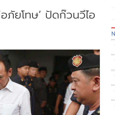
อภัยโทษ’ ปัดก๊วนวีไอ
N