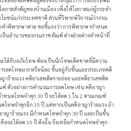
้สิทธิพิเศษต่อผู้ต้องขังบางกลุ่มว่า การอภัยโทษมี
กาสสำคัญของบ้านเมือง เพื่อให้โอกาสแก่ผู้กระทำ
โยชน์แก่ประเทศชาติ ส่วนที่วิพากษ์วิจารณ์ว่ากรม
ือคำพิพากษาศาล ขอชี้แจงว่า การพิพากษากำหนด
ป็นอำนาจของกรมราชทัณฑ์ ต่างฝ่ายต่างทำหน้าที่
ะได้รับอภัยโทษ ต้องเป็นนักโทษเด็ดขาดที่มีความ
ับการลดโทษมากหรือน้อย ขึ้นอยู่กับชั้นและประเภทคดี
าญาร้ายแรง คดียาเสพติดรายย่อย และคดียาเสพติด
ณฑ์ ตัวอย่างการคำนวณการลดโทษ เช่น คดีอาญา
ยม กำหนดโทษจำคุก 30 ปี จะได้ลด 1 ใน 2 ตามเกณฑ์
ำหนดโทษจำคุกอีก 15 ปี แต่หากเป็นคดีอาญาร้ายแรง ถ้า
ีอาญาร้ายแรง มีกำหนดโทษจำคุก 30 ปี และเป็นชั้น
 คือจะได้ลด 10 ปี ดังนั้น จึงเหลือกำหนดโทษจำคุก