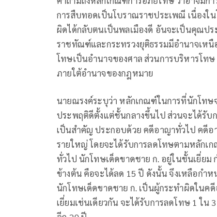
คำถามถึงหลักเกณฑ์การอภัยโทษ ว่าอาจมีการให
การสืบทอดเป็นโบราณราชประเพณี เนื่องในโอ
ผิดได้กลับตนเป็นพลเมืองดี อันจะเป็นคุณประ
ราชทัณฑ์และกระทรวงยุติธรรมมีอำนาจเหน
โทษเป็นอำนาจของศาล ส่วนการบริหารโทษ เ
ภายใต้อำนาจของกฎหมาย
นายณรงค์ระบุว่า หลักเกณฑ์ในการที่นักโทษจ
ประพฤติดีตั้งแต่ชั้นกลางขึ้นไป ส่วนจะได้ร
เป็นสำคัญ ประกอบด้วย คดีอาญาทั่วไป คดีอ
รายใหญ่ โดยจะได้รับการลดโทษตามหลักเก
ทั่วไป นักโทษเด็ดขาดชาย ก. อยู่ในชั้นเยี่
ข้างต้น คือจะได้ลด 15 ปี ดังนั้น จึงเหลือก
นักโทษเด็ดขาดชาย ก. เป็นผู้กระทำผิดในคด
เยี่ยมเช่นเดียวกัน จะได้รับการลดโทษ 1 ใน 3
อีก 20 ปี