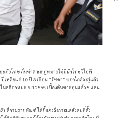
่ออภัยโทษ ลั่นทำตามกฎหมายไม่มีนักโทษวีไอพี
ปีเหลือแค่ 10 ปี 8 เดือน “รัชดา” บอกใกล้จะรู้แล้ว
าวในสต๊อกหมด ก.ย.2565 เบื้องต้นขาดทุนแล้ว 5 แสน
อธิบดีกรมราชทัณฑ์ ได้ชี้แจงถึงกระแสสังคมที่ตั้ง