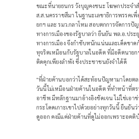
ขณะที่นายธนกร วังบุญคงชนะ โฆษกประจำส
ส.ส.นครราชสีมา ในฐานะเลขาธิการพรรคเพื่อไ
ยกฯ และ รมว.กลาโหม สอบตกการจัดการปัญห
ทางการเมืองของรัฐบาลว่า ยืนยัน พล.อ.ปร
ทางการเมือง จึงกำชับหนักแน่นและเด็ดขาดกับ
ทุจริตเหมือนกับรัฐบาลในอดีต ที่มีอดีตนายก
ติดคุกเพียงลำพัง ซึ่งประชาชนยังจำได้ดี
"ที่ฝ่ายค้านบอกว่าได้สะท้อนปัญหามาโดยตลอด
วันนี้ไม่เหมือนฝ่ายค้านในอดีต ที่ทำหน้าท
อาชีพ มีหลักฐานมาอ้างอิงชัดเจน ไม่ใช่เอาข
กระโดดเกาะเขาไปด้วยอย่างทุกวันนี้ ยืนยันว่
ดูออก คงมีแค่ฝ่ายค้านที่ดูไม่ออกเพราะอคติ