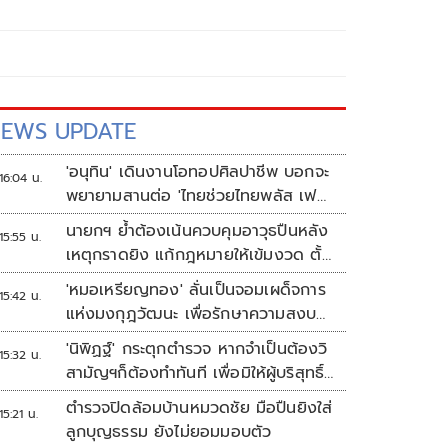
EWS UPDATE
'อนุทิน' เดินงานโอทอปศิลปาชีพ บอกจะ
16:04 น.
พยายามสานต่อ 'ไทยช่วยไทยพลัส เฟส
2'
นายกฯ ย้ำต้องเน้นควบคุมอาวุธปืนหลัง
15:55 น.
เหตุกราดยิง แก้กฎหมายให้เข้มงวด ตั้ง
ด่านตรวจเพิ่ม
'หมอเหรียญทอง' ลั่นเป็นจอมเผด็จการ
15:42 น.
แห่งมงกุฎวัฒนะ เพื่อรักษาความสงบ
ปลอดภัยภายในรพ.
'นิพิฏฐ์' กระตุกตำรวจ หากจำเป็นต้องวิ
15:32 น.
สามัญฯก็ต้องทำทันที เพื่อมิให้ผู้บริสุทธิ์
เสียชีวิตเพิ่ม
ตำรวจปิดล้อมบ้านหมวดชัย มือปืนยิงใส่
15:21 น.
ลูกบุญธรรม ยังไม่ยอมมอบตัว