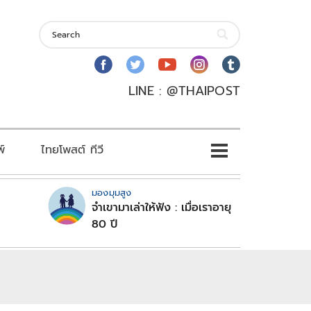
LINE : @THAIPOST
พ์
ไทยโพสต์ ทีวี
มองมุมสูง
จำเขามาเล่าให้ฟัง : เมื่อเราอายุ
80 ปี