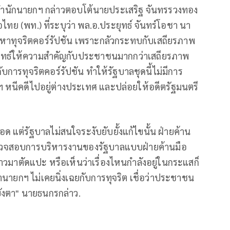
ำนักนายกฯ กล่าวตอบโต้นายประเสริฐ จันทรรวงทอง
ทย (พท.) ที่ระบุว่า พล.อ.ประยุทธ์ จันทร์โอชา นา
าทุจริตคอร์รัปชัน เพราะกลัวกระทบกับเสถียรภาพ
ะยุทธ์ให้ความสำคัญกับประชาชนมากกว่าเสถียรภาพ
การทุจริตคอร์รัปชัน ทำให้รัฐบาลชุดนี้ไม่มีการ
ฯ หนีคดีไปอยู่ต่างประเทศ และปล่อยให้อดีตรัฐมนตรี
 แต่รัฐบาลไม่สนใจระงับยับยั้งแก้ไขนั้น ฝ่ายค้าน
ี่ตรวจสอบการบริหารงานของรัฐบาลแบบฝ่ายค้านมือ
่าวมาตัดแปะ หรือเห็นว่าเรื่องไหนกำลังอยู่ในกระแสก็
านายกฯ ไม่เคยนิ่งเฉยกับการทุจริต เชื่อว่าประชาชน
บังตา" นายธนกรกล่าว.