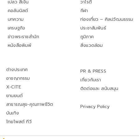
เปลว สีเงิน
วาไรตี้
คอลัมนิสต์
กีฬา
บทความ
ท่องเที่ยว – ศิลปวัฒนธรรม
เศรษฐกิจ
ประชาสัมพันธ์
ข่าวพระราชสำนัก
ภูมิภาค
หนังสือพิมพ์
สิ่งแวดล้อม
ต่างประเทศ
PR & PRESS
อาชญากรรม
เกี่ยวกับเรา
X-CITE
ติดต่อและ สนับสนุน
ยานยนต์
สาธารณสุข-คุณภาพชีวิต
Privacy Policy
บันเทิง
ไทยโพสต์ ทีวี