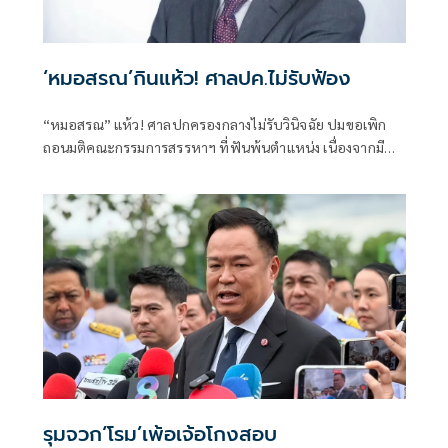
‘หมอสรณ’กินแห้ว! ศาลปค.ไม่รับฟ้อง
“หมอสรณ” แห้ว! ศาลปกครองกลางไม่รับวินิจฉัย ปมขอเพิก
ถอนมติคณะกรรมการสรรหาฯ ที่ฟันพ้นตำแหน่ง เนื่องจากมี
ลักษณะต้องห้ามและขาดคุณสมบัติมาตั้งแต่ต้น
รุมจวก‘โรม’เพ้อเจ้อโกงสอบ