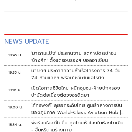
ส.ค.นี้ “เด็กส้ม” ซัดปูพรมแดงรับเป็นจุดต่ำที่สุดของยุทธศาสตร์
การทูตไทยบนเวทีโลก
NEWS UPDATE
'มาดามแป้ง' ประสานงาน ลดค่าบัตรเข้าชม
19:45 น.
'ช้างศึก' ตั้งแต่รอบรองฯ บอลอาเซียน
นายกฯ ประกาศความสำเร็จโครงการ 74 วัน
19:35 น.
74 ล้านแคลฯ พร้อมโชว์เต้นแอโรบิก
เปิดโอกาสชีวิตใหม่ ผนึกชุมชน-ฝ่ายปกครอง
19:16 น.
บำบัดต่อเนื่องตัดวงจรติดยา
‘ภัทรพงศ์’ ลุยยกระดับไทย ศูนย์กลางการบิน
19:00 น.
ของภูมิภาค World-Class Aviation Hub |
ห้องข่าวไทยโพสต์สุดสัปดาห์
พ่อร้อนใจคดีไม่คืบ ลูกโดนหัวโจกในห้องไถเงิน
18:34 น.
- จี้บุหรี่ตามร่างกาย