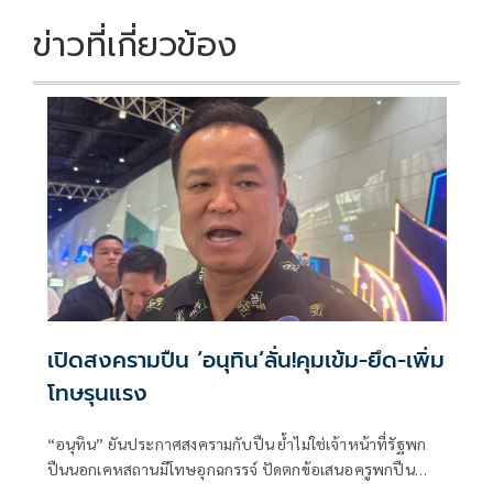
ข่าวที่เกี่ยวข้อง
เปิดสงครามปืน ‘อนุทิน’ลั่น!คุมเข้ม-ยึด-เพิ่ม
โทษรุนแรง
“อนุทิน” ยันประกาศสงครามกับปืน ย้ำไม่ใช่เจ้าหน้าที่รัฐพก
ปืนนอกเคหสถานมีโทษอุกฉกรรจ์ ปัดตกข้อเสนอครูพกปืน