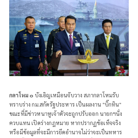
กลาโหม ๐
บังเอิญเหมือนจับวาง สภากลาโหมรับ
ทราบร่าง กม.สกัดรัฐประหาร เป็นผลงาน "บิ๊กทิน"
ขณะที่มีข่าวหนาหูเจ้าตัวจะถูกปรับออก นายกฯนั่ง
ควบแทน เปิดร่างกฎหมาย หากปรากฏข้อเท็จจริง
หรือมีข้อมูลที่จะมีการยึดอำนาจไม่ว่าจะเป็นทหาร