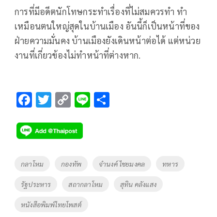
การที่มีอดีตนักโทษกระทำเรื่องที่ไม่สมควรทำ ทำ
เหมือนตนใหญ่สุดในบ้านเมือง อันนี้ก็เป็นหน้าที่ของ
ฝ่ายความมั่นคง บ้านเมืองยังเดินหน้าต่อได้ แต่หน่วย
งานที่เกี่ยวข้องไม่ทำหน้าที่ต่างหาก.
F
T
C
Li
S
ac
wi
o
n
h
e
tt
p
e
ar
b
er
y
e
o
Li
Tags
กลาโหม
กองทัพ
จำนงค์ ไชยมงคล
ทหาร
o
n
รัฐประหาร
สถากลาโหม
สุทิน คลังแสง
k
k
หนังสือพิมพ์ไทยโพสต์