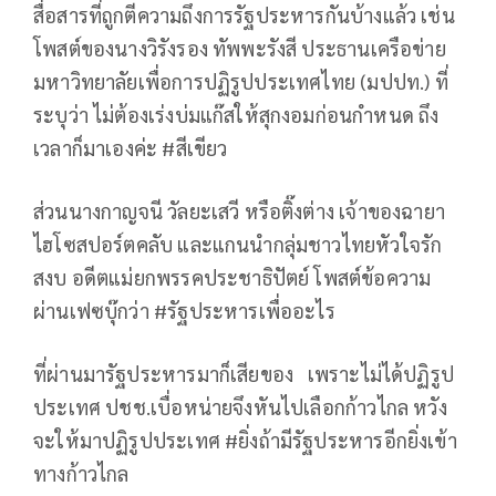
สื่อสารที่ถูกตีความถึงการรัฐประหารกันบ้างแล้ว เช่น
โพสต์ของนางวิรังรอง ทัพพะรังสี ประธานเครือข่าย
มหาวิทยาลัยเพื่อการปฏิรูปประเทศไทย (มปปท.) ที่
ระบุว่า ไม่ต้องเร่งบ่มแก๊สให้สุกงอมก่อนกำหนด ถึง
เวลาก็มาเองค่ะ #สีเขียว
ส่วนนางกาญจนี วัลยะเสวี หรือติ๊งต่าง เจ้าของฉายา
ไฮโซสปอร์ตคลับ และแกนนำกลุ่ม​ชาวไทยหัวใจรัก
สงบ อดีตแม่ยกพรรคประชาธิปัตย์ โพสต์ข้อความ
ผ่านเฟซบุ๊กว่า #รัฐประหารเพื่ออะไร
ที่ผ่านมารัฐประหารมาก็เสียของ เพราะไม่ได้ปฏิรูป
ประเทศ ปชช.เบื่อหน่ายจึงหันไปเลือกก้าวไกล หวัง
จะให้มาปฏิรูปประเทศ #ยิ่งถ้ามีรัฐประหารอีกยิ่งเข้า
ทางก้าวไกล