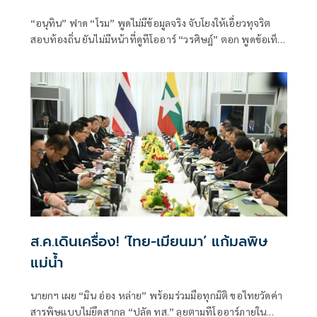
“อนุทิน” ฟาด “โรม” พูดไม่มีข้อมูลจริง จับโยงให้เอี่ยวทุจริต
สอบท้องถิ่น ยันไม่มีหน้าที่ดูทีโออาร์ “วรศิษฎ์” ตอก พูดข้อเท็จ
จริงไม่ครบ
ส.ค.เดินเครื่อง! ‘ไทย-เมียนมา’ แก้มลพิษ
แม่นํ้า
นายกฯ เผย “มิน อ่อง หล่าย” พร้อมร่วมมือทุกมิติ ขอไทยวัดค่า
สารพิษแบบไม่ยึดสากล “ปลัด ทส.” ลุยตามทีโออาร์ภายใน