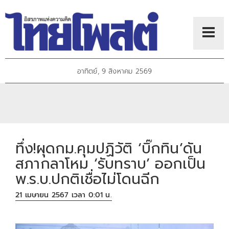
อาทิตย์, 9 สิงหาคม 2569
ทึ่ง!ผุดกม.คุมปฏิวัติ ‘บิ๊กทิน’ดัน
สภากลาโหม ‘รับทราบ’ ออกเป็น
พ.ร.บ.ปกติเชื่อไม่โดนฉีก
21 เมษายน 2567 เวลา 0:01 น.