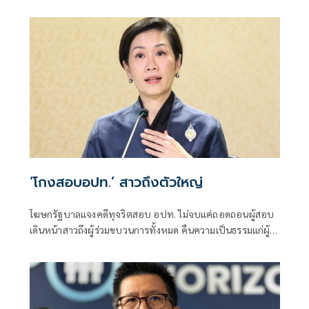
ป้องกันตัว เหตุไม่ใช่เจ้าพนักงาน ลั่นปืนถูกขโมยไปก่อเหตุ
เจ้าของเป็นผู้ต้องหาร่วม
‘โกงสอบอปท.’ สาวถึงตัวใหญ่
โฆษกรัฐบาลแจงคดีทุจริตสอบ อปท. ไม่จบแค่ถอดถอนผู้สอบ
เดินหน้าสาวถึงผู้ร่วมขบวนการทั้งหมด คืนความเป็นธรรมแก่ผู้
สอบแข่งขันโดยสุจริต และเป็นการฟื้นฟูความเชื่อมั่นของ
ประชาชนต่อระบบการสอบเข้ารับราชการทุกระดับ