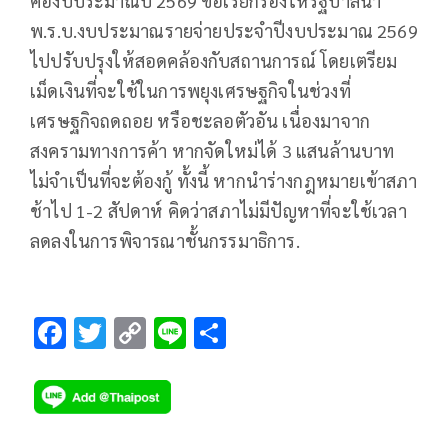
คืองบประมาณปี 2569 ขอเรียกร้องให้รัฐบาลนำ
พ.ร.บ.งบประมาณรายจ่ายประจำปีงบประมาณ 2569
ไปปรับปรุงให้สอดคล้องกับสถานการณ์ โดยเตรียม
เม็ดเงินที่จะใช้ในการพยุงเศรษฐกิจในช่วงที่
เศรษฐกิจถดถอย หรือชะลอตัวอัน เนื่องมาจาก
สงครามทางการค้า หากจัดใหม่ได้ 3 แสนล้านบาท
ไม่จำเป็นที่จะต้องกู้ ทั้งนี้ หากนำร่างกฎหมายเข้าสภา
ช้าไป 1-2 สัปดาห์ คิดว่าสภาไม่มีปัญหาที่จะใช้เวลา
ลดลงในการพิจารณาชั้นกรรมาธิการ.
F
T
C
Li
S
ac
wi
o
n
h
e
tt
p
e
ar
b
er
y
e