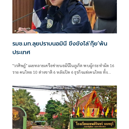
รมช.มท.ลุยปราบนอมินี ขึงขังไล่‘กุ๊ย’พ้น
ประเทศ
"วรศิษฎ์" เผยทลายเครือข่ายนอมินีในภูเก็ต พบผู้กระทำผิด 16
ราย คนไทย 10 ต่างชาติ 6 หลังเปิด 6 ธุรกิจแข่งคนไทย ทั้ง
โรงเรียนนานาชาติ-รถเช่า-ร้านอาหาร