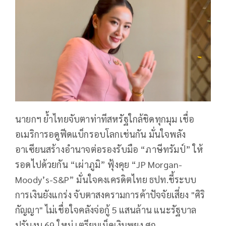
นายกฯ ย้ำไทยจับตาท่าทีสหรัฐใกล้ชิดทุกมุม เชื่อ
อเมริการอดูฟีดแบ็กรอบโลกเช่นกัน มั่นใจพลัง
อาเซียนสร้างอำนาจต่อรองรับมือ “ภาษีทรัมป์” ให้
รอดไปด้วยกัน “เผ่าภูมิ” ฟุ้งคุย “JP Morgan-
Moody’s-S&P” มั่นใจคงเครดิตไทย ธปท.ชี้ระบบ
การเงินยังแกร่ง จับตาสงครามการค้าปัจจัยเสี่ยง "ศิริ
กัญญา" ไม่เชื่อใจคลังจ่อกู้ 5 แสนล้าน แนะรัฐบาล
ปรับงบ 69 ใหม่ เตรียมเม็ดเงินพยุง ศก.