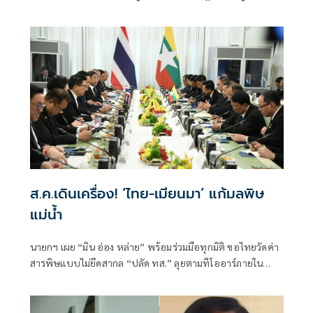
จริงไม่ครบ
ส.ค.เดินเครื่อง! ‘ไทย-เมียนมา’ แก้มลพิษ
แม่นํ้า
นายกฯ เผย “มิน อ่อง หล่าย” พร้อมร่วมมือทุกมิติ ขอไทยวัดค่า
สารพิษแบบไม่ยึดสากล “ปลัด ทส.” ลุยตามทีโออาร์ภายใน
ส.ค.นี้ “เด็กส้ม” ซัดปูพรมแดงรับเป็นจุดต่ำที่สุดของยุทธศาสตร์
การทูตไทยบนเวทีโลก