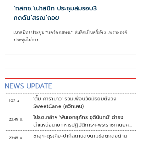
‘กสทช.’เน่าสนิท ประชุมล่มรอบ3
กดดัน‘สรณ’ถอย
เน่าสนิท! ประชุม "บอร์ด กสทช." ล่มอีกเป็นครั้งที่ 3 เพราะองค์
ประชุมไม่ครบ
NEWS UPDATE
'ดั๊ม คาราบาว' รวมเพื่อนวัยมัธยมตั้งวง
1:02 น.
SweetCane (สวีทเคน)
โปรดเกล้าฯ 'พันเอกสุภัทร ชูตินันทน์' ดำรง
23:49 น.
ตำแหน่งนายทหารปฏิบัติการฯ-พระราชทานยศ
'พลตรี'
ซาอุฯ-ตุรเคีย-ปากีสถานลงนามข้อตกลงด้าน
23:45 น.