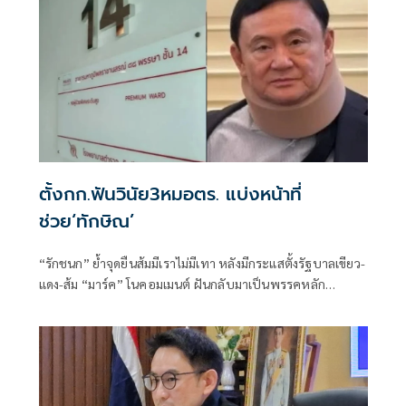
ตั้งกก.ฟันวินัย3หมอตร. แบ่งหน้าที่
ช่วย‘ทักษิณ’
“รักชนก” ย้ำจุดยืนส้มมีเราไม่มีเทา หลังมีกระแสตั้งรัฐบาลเขียว-
แดง-ส้ม “มาร์ค” โนคอมเมนต์ ฝันกลับมาเป็นพรรคหลัก
“ผบ.ตร.” ตั้งกรรมการสอบ