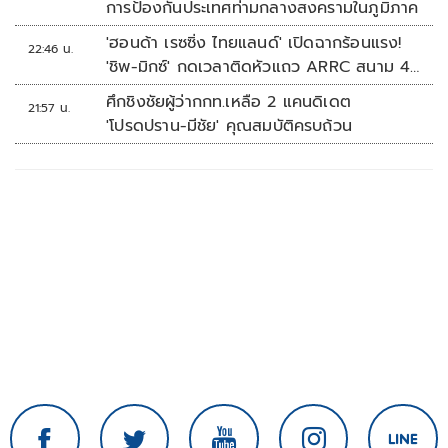
การป้องกันประเทศท่ามกลางสงครามในภูมิภาค
'ฮอนด้า เรซซิ่ง ไทยแลนด์' เปิดฉากร้อนแรง!
22:46 น.
'ชิพ-มิกซ์' กดเวลาติดหัวแถว ARRC สนาม 4
ที่มัลดาลิกา
ศึกชิงชัยผู้ว่ากกท.เหลือ 2 แคนดิเดต
21:57 น.
'โปรดปราน-มีชัย' คุณสมบัติครบถ้วน