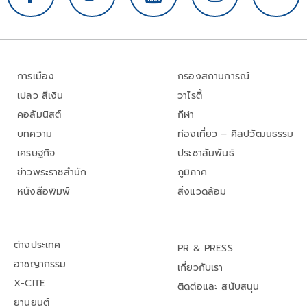
การเมือง
กรองสถานการณ์
เปลว สีเงิน
วาไรตี้
คอลัมนิสต์
กีฬา
บทความ
ท่องเที่ยว – ศิลปวัฒนธรรม
เศรษฐกิจ
ประชาสัมพันธ์
ข่าวพระราชสำนัก
ภูมิภาค
หนังสือพิมพ์
สิ่งแวดล้อม
ต่างประเทศ
PR & PRESS
อาชญากรรม
เกี่ยวกับเรา
X-CITE
ติดต่อและ สนับสนุน
ยานยนต์