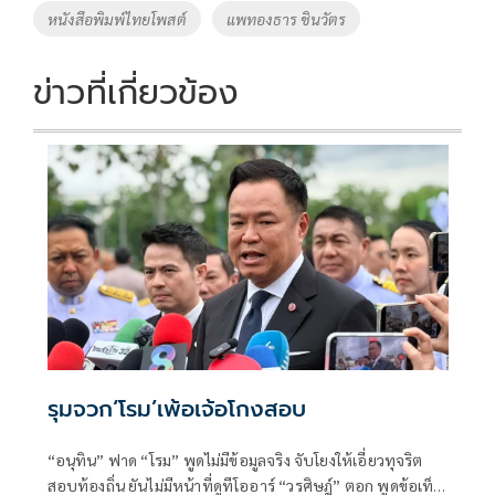
o
Li
Tags
หนังสือพิมพ์ไทยโพสต์
แพทองธาร ชินวัตร
o
n
k
k
ข่าวที่เกี่ยวข้อง
รุมจวก‘โรม’เพ้อเจ้อโกงสอบ
“อนุทิน” ฟาด “โรม” พูดไม่มีข้อมูลจริง จับโยงให้เอี่ยวทุจริต
สอบท้องถิ่น ยันไม่มีหน้าที่ดูทีโออาร์ “วรศิษฎ์” ตอก พูดข้อเท็จ