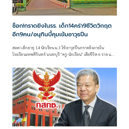
ช็อก!กราดยิงในรร. เด็ก14คร่า9ชีวิตวิกฤต
อีก9คน/อนุทินบี้คุมเข้มอาวุธปืน
สลด! เด็กอายุ 14 นักเรียน ม.3 ใช้อาวุธปืนกราดยิงภายใน
โรงเรียนเทพศิรินทร์ นนทบุรี "ครู-นักเรียน" เสียชีวิต 6 ราย และ
บาดเจ็บอื้อ ก่อนยิงตัวเองดับ พบยังก่อเหตุยิงปู่-ย่าที่บ้านพัก