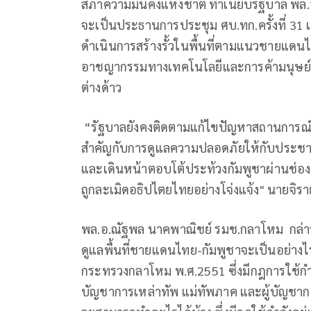
สภาความมั่นคงแห่งชาติ ทำเนียบรัฐบาล พล
จะเป็นประธานการประชุม ศบ.ทก.ครั้งที่ 3
ดำเนินการสร้างรั้วในพื้นที่ตามแนวชายแดนไ
อาชญากรรมทางเทคโนโลยีและการค้ามนุษย์
ต่างด้าว
“รัฐบาลยังคงติดตามแก้ไขปัญหาสถานการณ์
สำคัญกับการดูแลความปลอดภัยให้กับประชาชน
และเดินหน้าตอบโต้ประท้วงกัมพูชาผ่านช่
ถูกละเมิดอธิปไตยไทยอย่างโจ่งแจ้ง" นายจิราย
พล.อ.ณัฐพล นาคพาณิชย์ รมช.กลาโหม กล่าว
ดูแลพื้นที่ชายแดนไทย-กัมพูชาจะเป็นอย่างไร
กระทรวงกลาโหม พ.ศ.2551 ซึ่งมีกฎการใช้กำล
บัญชาการเหล่าทัพ แม่ทัพภาค และผู้บัญชาก