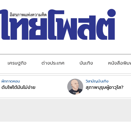
เศรษฐกิจ
ต่างประเทศ
บันเทิง
หนังสือพิม
ผักกาดหอม
วิสามัญบันเทิง
ดับไฟใต้มันไม่ง่าย
สุภาพบุรุษผู้อาวุโส?