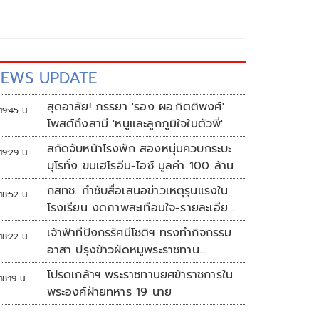
EWS UPDATE
สุดอาลัย! ภรรยา 'รอง ผอ.กิตติพงศ์'
19:45 น.
โพสต์ถึงสามี 'หนูและลูกภูมิใจในตัวพี่'
สกัดจับหน้าโรงพัก สองหนุ่มควบกระบะ
19:29 น.
บุโรทั่ง ขนเฮโรอีน-ไอซ์ มูลค่า 100 ล้าน
กสทช. กำชับสื่อเสนอข่าวเหตุรุนแรงใน
18:52 น.
โรงเรียน งดภาพสะเทือนใจ-รายละเอียด
เสี่ยงเลียนแบบ
เจ้าฟ้าทีปังกรรัศมีโชติฯ ทรงทำกิจกรรม
18:22 น.
อาสา ปรุงข้าวผัดหมูพระราชทาน
ประชาชน
โปรดเกล้าฯ พระราชทานยศข้าราชการใน
18:19 น.
พระองค์ฝ่ายทหาร 19 นาย