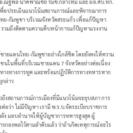
.อ.ณัฐพล นาคพาณิชย์ รมช.กลาโหม และ ผอ.ศบ.ทก.
1 เพื่อประเมินแนวโน้มสถานการณ์และพิจารณาการ
ทย-กัมพูชา บริเวณจังหวัดสระแก้ว เพื่อแก้ปัญหา
 รวมถึงติดตามความคืบหน้าการแก้ปัญหาแรงงาน
ชายแดนไทย-กัมพูชาอย่างใกล้ชิด โดยยังคงให้ความ
ในพื้นที่บริเวณชายแดน 7 จังหวัดอย่างต่อเนื่อง
องทางทางการทูต และพร้อมปฏิบัติการทางทหารหาก
ุกล่าว
ถึงสถานการณ์การเมืองที่มีแนวโน้มจะยุบสภา การ
ต่อว่า ไม่มีปัญหา เรามี พ.ร.บ.จัดระเบียบราชการ
ัง มอบอำนาจให้ผู้บัญชาการทหารสูงสุด ผู้
ารกองพลไว้ตามลำดับแล้ว ว่าถ้าเกิดเหตุการณ์อะไร