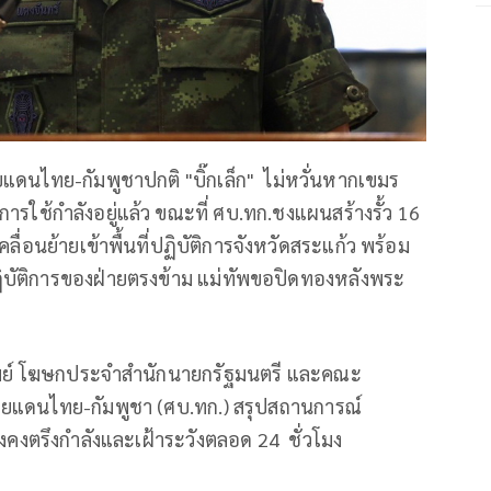
ยแดนไทย-กัมพูชาปกติ "บิ๊กเล็ก" ไม่หวั่นหากเขมร
การใช้กำลังอยู่แล้ว ขณะที่ ศบ.ทก.ชงแผนสร้างรั้ว 16
ื่อนย้ายเข้าพื้นที่ปฏิบัติการจังหวัดสระแก้ว พร้อม
บัติการของฝ่ายตรงข้าม แม่ทัพขอปิดทองหลังพระ
งทรัพย์ โฆษกประจำสำนักนายกรัฐมนตรี และคณะ
ยแดนไทย-กัมพูชา (ศบ.ทก.) สรุปสถานการณ์
งคงตรึงกำลังและเฝ้าระวังตลอด 24 ชั่วโมง