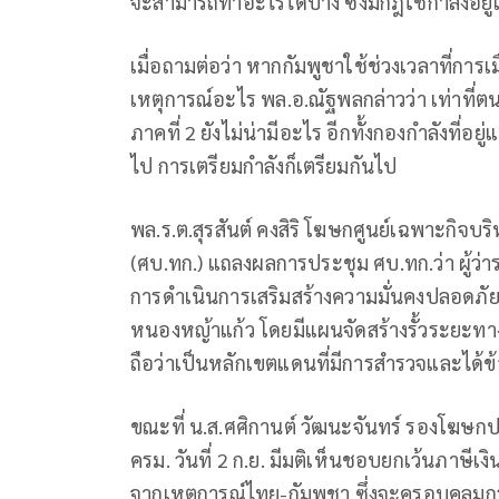
จะสามารถทำอะไรได้บ้าง ซึ่งมีกฎใช้กำลังอยู่
เมื่อถามต่อว่า หากกัมพูชาใช้ช่วงเวลาที่ก
เหตุการณ์อะไร พล.อ.ณัฐพลกล่าวว่า เท่าที่ต
ภาคที่ 2 ยังไม่น่ามีอะไร อีกทั้งกองกำลังที
ไป การเตรียมกำลังก็เตรียมกันไป
พล.ร.ต.สุรสันต์ คงสิริ โฆษกศูนย์เฉพาะกิ
(ศบ.ทก.) แถลงผลการประชุม ศบ.ทก.ว่า ผู้ว
การดำเนินการเสริมสร้างความมั่นคงปลอดภัย
หนองหญ้าแก้ว โดยมีแผนจัดสร้างรั้วระยะทาง 
ถือว่าเป็นหลักเขตแดนที่มีการสำรวจและได้ข้อ
ขณะที่ น.ส.ศศิกานต์ วัฒนะจันทร์ รองโฆษ
ครม. วันที่ 2 ก.ย. มีมติเห็นชอบยกเว้นภาษี
จากเหตุการณ์ไทย-กัมพูชา ซึ่งจะครอบคลุมกรณี