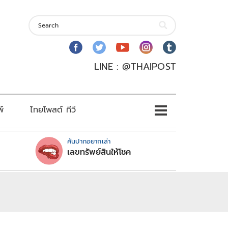
LINE : @THAIPOST
พ์
ไทยโพสต์ ทีวี
คันปากอยากเล่า
เลขทรัพย์สินให้โชค