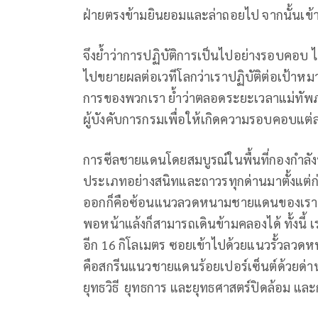
ฝ่ายตรงข้ามยินยอมและล่าถอยไป จากนั้นเข
จึงย้ำว่าการปฏิบัติการเป็นไปอย่างรอบคอบ
ไปขยายผลต่อเวทีโลกว่าเราปฏิบัติต่อเป้าห
การของพวกเรา ย้ำว่าตลอดระยะเวลาแม่ทัพภาค
ผู้บังคับการกรมเพื่อให้เกิดความรอบคอบแต่
การซีลชายแดนโดยสมบูรณ์ในพื้นที่กองกำลังบ
ประเภทอย่างสนิทและถาวรทุกด่านมาตั้งแต่ก่
ออกก็คือซ้อนแนวลวดหนามชายแดนของเรา 16
พอหน้าแล้งก็สามารถเดินข้ามคลองได้ ทั้งนี้
อีก 16 กิโลเมตร ซอยเข้าไปด้วยแนวรั้วลว
คือสกรีนแนวชายแดนร้อยเปอร์เซ็นต์ด้วยด่านป
ยุทธวิธี ยุทธการ และยุทธศาสตร์ปิดล้อม แล