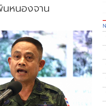
รพ้นหนองจาน
N