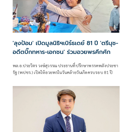
'ลุงป้อม' เปิดมูลนิธิฯเบิร์ธเดย์ 81 ปี 'ตรีนุช-
อดีตบิ๊กทหาร-เอกชน' ร่วมอวยพรคึกคัก
พล.อ.ประวิตร วงษ์สุวรรณ ประธานที่ปรึกษาพรรคพลังประชา
รัฐ (พปชร.) เปิดให้อวยพรในวันคล้ายวันเกิดครบรอบ 81 ปี