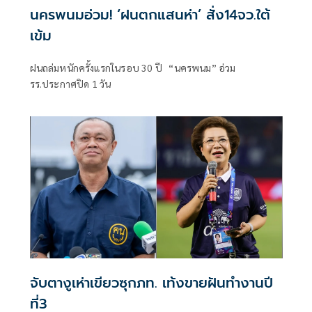
นครพนมอ่วม! ‘ฝนตกแสนห่า’ สั่ง14จว.ใต้
เข้ม
ฝนถล่มหนักครั้งแรกในรอบ 30 ปี “นครพนม” อ่วม
รร.ประกาศปิด 1 วัน
จับตางูเห่าเขียวซุกภท. เท้งขายฝันทำงานปี
ที่3