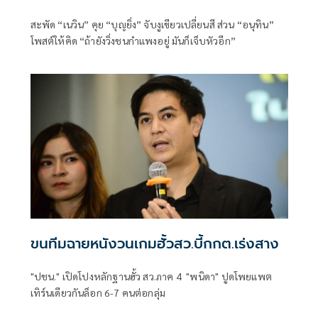
สะพัด “เนวิน” คุย “บุญยิ่ง” จับงูเขียวเปลี่ยนสี ส่วน “อนุทิน”
โพสต์ให้คิด “ถ้ายังวิ่งชนกำแพงอยู่ มันก็เจ็บหัวอีก”
ขนทีมฉายหนังวนเกมฮั้วสว.บี้กกต.เร่งสาง
"ปชน." เปิดโปงหลักฐานฮั้ว สว.ภาค 4 "พนิดา" ปูดโพยแพต
เทิร์นเดียวกันล็อก 6-7 คนต่อกลุ่ม