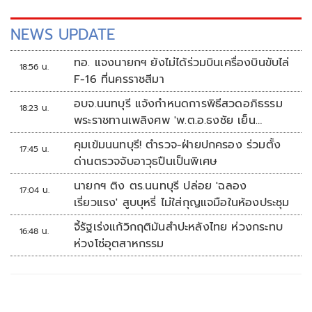
NEWS UPDATE
ทอ. แจงนายกฯ ยังไม่ได้ร่วมบินเครื่องบินขับไล่
18:56 น.
F-16 ที่นครราชสีมา
อบจ.นนทบุรี แจ้งกำหนดการพิธีสวดอภิธรรม
18:23 น.
พระราชทานเพลิงศพ 'พ.ต.อ.ธงชัย เย็น
ประเสริฐ'
คุมเข้มนนทบุรี! ตำรวจ-ฝ่ายปกครอง ร่วมตั้ง
17:45 น.
ด่านตรวจจับอาวุธปืนเป็นพิเศษ
นายกฯ ติง ตร.นนทบุรี ปล่อย 'ฉลอง
17:04 น.
เรี่ยวแรง' สูบบุหรี่ ไม่ใส่กุญแจมือในห้องประชุม
จี้รัฐเร่งแก้วิกฤติมันสำปะหลังไทย ห่วงกระทบ
16:48 น.
ห่วงโซ่อุตสาหกรรม