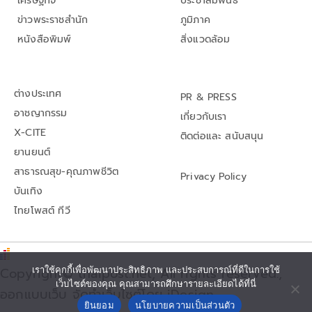
เศรษฐกิจ
ประชาสัมพันธ์
ข่าวพระราชสำนัก
ภูมิภาค
หนังสือพิมพ์
สิ่งแวดล้อม
ต่างประเทศ
PR & PRESS
อาชญากรรม
เกี่ยวกับเรา
X-CITE
ติดต่อและ สนับสนุน
ยานยนต์
สาธารณสุข-คุณภาพชีวิต
Privacy Policy
บันเทิง
ไทยโพสต์ ทีวี
Copyright© thaipost.net, All rights reserved.,
เราใช้คุกกี้เพื่อพัฒนาประสิทธิภาพ และประสบการณ์ที่ดีในการใช้
เว็บไซต์ของคุณ คุณสามารถศึกษารายละเอียดได้ที่นี่
ออกแบบเว็บ จัดทำเว็บไซต์โดย iDesign
ยินยอม
นโยบายความเป็นส่วนตัว