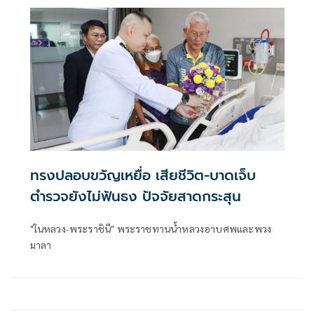
ทรงปลอบขวัญเหยื่อ เสียชีวิต-บาดเจ็บ
ตำรวจยังไม่ฟันธง ปัจจัยสาดกระสุน
"ในหลวง-พระราชินี" พระราชทานน้ำหลวงอาบศพและพวง
มาลา