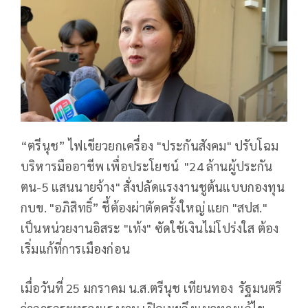
“ตรีนุช” ไฟเขียวยกเครื่อง "ประกันสังคม" ปรับโฉม
บริหารมืออาชีพ เพื่อประโยชน์ "24 ล้านผู้ประกัน
ตน-5 แสนนายจ้าง" สั่งปลัดแรงงานชูต้นแบบกองทุน
กบข. "อภิสิทธิ์” ชี้ต้องผ่าตัดครั้งใหญ่ แยก "สปส."
เป็นหน่วยงานอิสระ "เท้ง" ซัดใช้เงินไม่โปร่งใส ต้อง
เริ่มแก้ที่การเมืองก่อน
เมื่อวันที่ 25 มกราคม น.ส.ตรีนุช เทียนทอง รัฐมนตรี