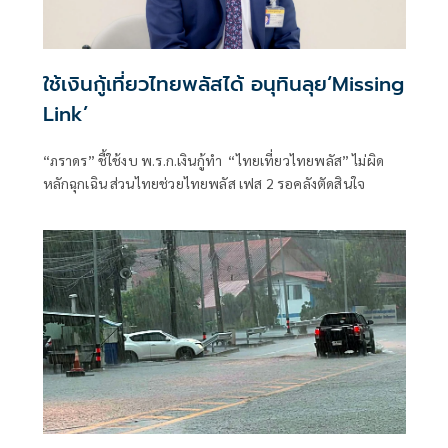
ใช้เงินกู้เที่ยวไทยพลัสได้ อนุทินลุย‘Missing
Link’
“ภราดร” ชี้ใช้งบ พ.ร.ก.เงินกู้ทำ “ไทยเที่ยวไทยพลัส” ไม่ผิด
หลักฉุกเฉิน ส่วนไทยช่วยไทยพลัส เฟส 2 รอคลังตัดสินใจ