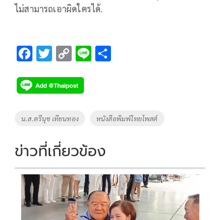
ไม่สามารถเอาผิดใครได้.
F
T
C
Li
S
ac
wi
o
n
h
e
tt
p
e
ar
b
er
y
e
o
Li
Tags
น.ส.ตรีนุช เทียนทอง
หนังสือพิมพ์ไทยโพสต์
o
n
k
k
ข่าวที่เกี่ยวข้อง