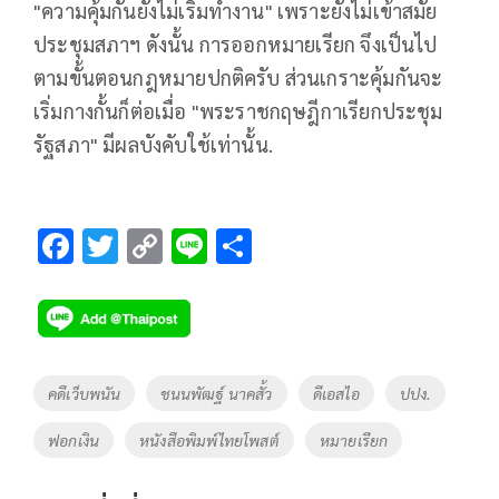
"ความคุ้มกันยังไม่เริ่มทำงาน" เพราะยังไม่เข้าสมัย
ประชุมสภาฯ ดังนั้น การออกหมายเรียก จึงเป็นไป
ตามขั้นตอนกฎหมายปกติครับ ส่วนเกราะคุ้มกันจะ
เริ่มกางกั้นก็ต่อเมื่อ "พระราชกฤษฎีกาเรียกประชุม
รัฐสภา" มีผลบังคับใช้เท่านั้น.
F
T
C
Li
S
ac
wi
o
n
h
e
tt
p
e
ar
b
er
y
e
o
Li
Tags
คดีเว็บพนัน
ชนนพัฒฐ์ นาคสั้ว
ดีเอสไอ
ปปง.
o
n
ฟอกเงิน
หนังสือพิมพ์ไทยโพสต์
หมายเรียก
k
k