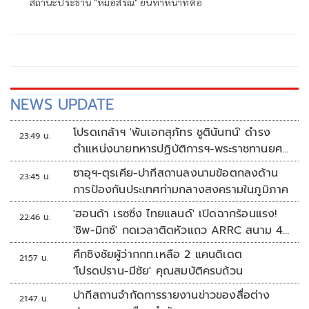
สถานะประธาน "หมอสรณ" ยันทำหน้าที่ต่อ
NEWS UPDATE
โปรดเกล้าฯ 'พันเอกสุภัทร ชูตินันทน์' ดำรง
23:49 น.
ตำแหน่งนายทหารปฏิบัติการฯ-พระราชทานยศ
'พลตรี'
ซาอุฯ-ตุรเคีย-ปากีสถานลงนามข้อตกลงด้าน
23:45 น.
การป้องกันประเทศท่ามกลางสงครามในภูมิภาค
'ฮอนด้า เรซซิ่ง ไทยแลนด์' เปิดฉากร้อนแรง!
22:46 น.
'ชิพ-มิกซ์' กดเวลาติดหัวแถว ARRC สนาม 4
ที่มัลดาลิกา
ศึกชิงชัยผู้ว่ากกท.เหลือ 2 แคนดิเดต
21:57 น.
'โปรดปราน-มีชัย' คุณสมบัติครบถ้วน
ปากีสถานจำกัดการรายงานข่าวของสื่อต่าง
21:47 น.