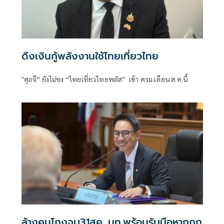
ดึงเงินกู้พลังงานใช้ไทยเที่ยวไทย
"ศุภจี” ยังไม่ชง “ไทยเที่ยวไทยพลัส” เข้า ครม.เดือน ส.ค.นี้
ล้างคนโกงจบ31สค. มท.พร้อมรับมือหากถูก