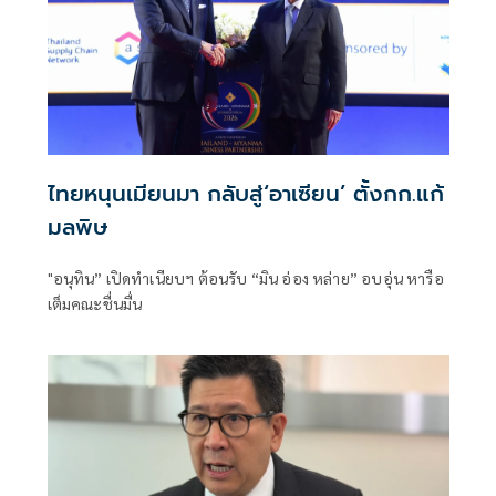
ไทยหนุนเมียนมา กลับสู่‘อาเซียน’ ตั้งกก.แก้
มลพิษ
"อนุทิน” เปิดทำเนียบฯ ต้อนรับ “มิน อ่อง หล่าย” อบอุ่น หารือ
เต็มคณะชื่นมื่น