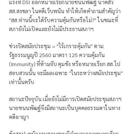
แรงที่ DSI ออกหมายเรียกนายชนนพัฒฐ์ นาคสั้ว
สส.สงขลา ในคดีเว็บพนัน ทำให้เกิดคำถามสำคัญว่า
"สส.ท่านนี้จะได้รับความคุ้มกันหรือไม่?" ในขณะที่
สภายังไม่เปิดและยังไม่มีประธานสภาฯ
ช่วงปิดสมัยประชุม = "ไร้เกราะคุ้มกัน" ตาม
รัฐธรรมนูญปี 2560 มาตรา 125 ความคุ้มกัน
(Immunity) ที่ห้ามจับ คุมขัง หรือหมายเรียก สส.ไป
สอบสวนนั้น จะมีผลเฉพาะ "ในระหว่างสมัยประชุม"
เท่านั้นครับ
สถานะปัจจุบัน เมื่อยังไม่มีการเปิดสมัยประชุมสภาฯ
นายชนนพัฒฐ์จึงมีสถานะเป็นบุคคลธรรมดาในทาง
คดีอาญา
ข้อสรุป: พนักงานสอบสวนมีอำนาจออกหมายเรียก