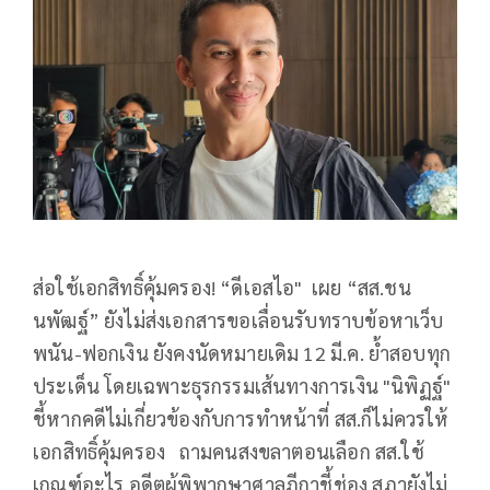
ส่อใช้เอกสิทธิ์คุ้มครอง! “ดีเอสไอ" เผย “สส.ชน
นพัฒฐ์” ยังไม่ส่งเอกสารขอเลื่อนรับทราบข้อหาเว็บ
พนัน-ฟอกเงิน ยังคงนัดหมายเดิม 12 มี.ค. ย้ำสอบทุก
ประเด็น โดยเฉพาะธุรกรรมเส้นทางการเงิน "นิพิฏฐ์"
ชี้หากคดีไม่เกี่ยวข้องกับการทำหน้าที่ สส.ก็ไม่ควรให้
เอกสิทธิ์คุ้มครอง ถามคนสงขลาตอนเลือก สส.ใช้
เกณฑ์อะไร อดีตผู้พิพากษาศาลฎีกาชี้ช่อง สภายังไม่