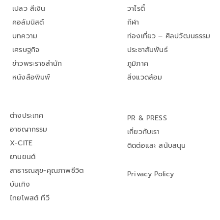
เปลว สีเงิน
วาไรตี้
คอลัมนิสต์
กีฬา
บทความ
ท่องเที่ยว – ศิลปวัฒนธรรม
เศรษฐกิจ
ประชาสัมพันธ์
ข่าวพระราชสำนัก
ภูมิภาค
หนังสือพิมพ์
สิ่งแวดล้อม
ต่างประเทศ
PR & PRESS
อาชญากรรม
เกี่ยวกับเรา
X-CITE
ติดต่อและ สนับสนุน
ยานยนต์
สาธารณสุข-คุณภาพชีวิต
Privacy Policy
บันเทิง
ไทยโพสต์ ทีวี