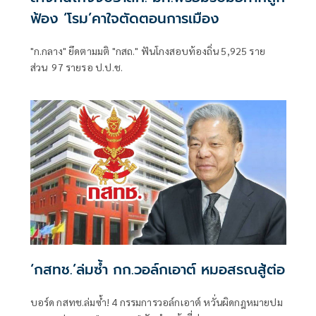
ฟ้อง ‘โรม’คาใจตัดตอนการเมือง
"ก.กลาง" ยึดตามมติ "กสถ." ฟันโกงสอบท้องถิ่น 5,925 ราย
ส่วน 97 รายรอ ป.ป.ช.
‘กสทช.’ล่มซํ้า กก.วอล์กเอาต์ หมอสรณสู้ต่อ
บอร์ด กสทช.ล่มซ้ำ! 4 กรรมการวอล์กเอาต์ หวั่นผิดกฎหมายปม