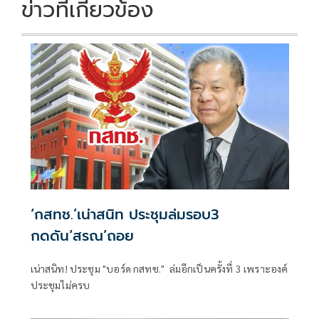
ข่าวที่เกี่ยวข้อง
‘กสทช.’เน่าสนิท ประชุมล่มรอบ3
กดดัน‘สรณ’ถอย
เน่าสนิท! ประชุม "บอร์ด กสทช." ล่มอีกเป็นครั้งที่ 3 เพราะองค์
ประชุมไม่ครบ