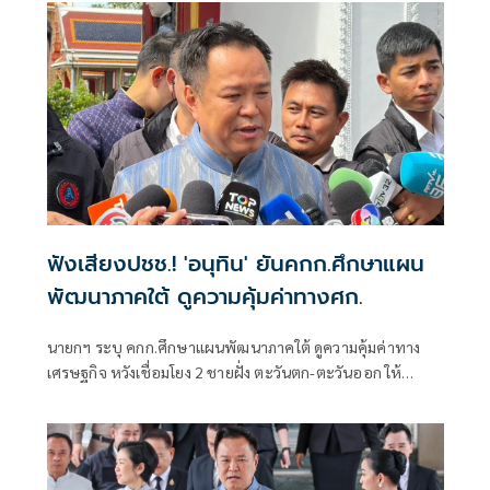
ฟังเสียงปชช.! 'อนุทิน' ยันคกก.ศึกษาแผน
พัฒนาภาคใต้ ดูความคุ้มค่าทางศก.
นายกฯ ระบุ คกก.ศึกษาแผนพัฒนาภาคใต้ ดูความคุ้มค่าทาง
เศรษฐกิจ หวังเชื่อมโยง 2 ชายฝั่ง ตะวันตก-ตะวันออก ให้
สะดวก ย้ำ รัฐบาลฟังเสียงประชาชนอยู่ตลอด