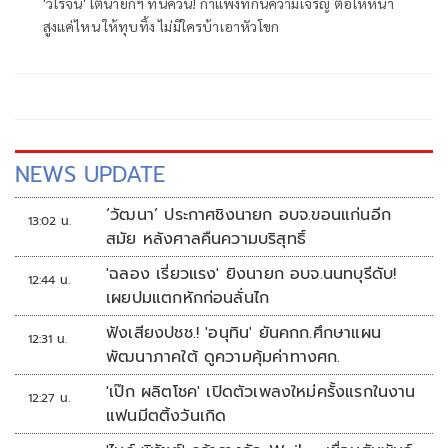
'วิโรจน์' โต้นายกฯ ทันควัน! กำแพงที่กั้นความเจริญ ต่อให้หนา
สูงแค่ไหน ให้ทุบทิ้ง ไม่มีใครบ้าเอาหัวโขก
NEWS UPDATE
‘วัฒนา’ ประกาศชิงนายก อบจ.ขอนแก่นอีก
13:02 น.
สมัย หลังศาลคืนความบริสุทธิ์
'ฉลอง เรี่ยวแรง' ยิงนายก อบจ.นนทบุรีดับ!
12:44 น.
เผยปมแตกหักก่อนลั่นไก
ฟังเสียงปชช.! 'อนุทิน' ยันคกก.ศึกษาแผน
12:31 น.
พัฒนาภาคใต้ ดูความคุ้มค่าทางศก.
'เป๊ก ผลิตโชค' เปิดตัวเพลงใหม่ครั้งแรกในงาน
12:27 น.
แฟนมีตติ้งวันเกิด