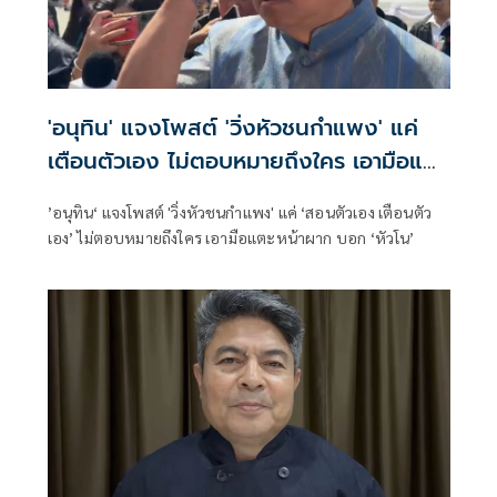
'อนุทิน' แจงโพสต์ 'วิ่งหัวชนกำแพง' แค่
เตือนตัวเอง ไม่ตอบหมายถึงใคร เอามือแตะ
หน้าผากบอก 'หัวโน'
’อนุทิน‘ แจงโพสต์ 'วิ่งหัวชนกำแพง' แค่ ‘สอนตัวเอง เตือนตัว
เอง’ ไม่ตอบหมายถึงใคร เอามือแตะหน้าผาก บอก ‘หัวโน’