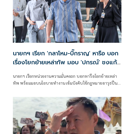
นายกฯ เรียก 'กลาโหม-บิ๊กราญ' หารือ บอก
เรื่องโยกย้ายเหล่าทัพ มอบ 'ปกรณ์' ชงแก้
กม.อาวุธปืน
นายกฯ เรียกหน่วยงานความมั่นคงถก บอกหารือโยกย้ายเหล่า
ทัพ พร้อมมอบนโยบายทำงาน เข้มบังคับใช้กฎหมายอาวุธปืน
มอบ ‘ปกรณ์’ ปรับปรุง-ออกกฎหมายใหม่ ย้ำสอบท้องถิ่นสาวถึง
ตัวบงการแน่