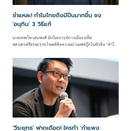
ชำแหละ! ทำไมไทยถึงมีปืนมากขึ้น ชง
'อนุทิน' 3 วิธีแก้
นายเทพไท เสนพงศ์ นักวิเคราะห์การเมือง อดีต
สส.นครศรีธรรมราช โพสต์ข้อความผ่านเฟซบุ๊กในหัวข้อ "ทำไม
อาวุธปืนมีมากขึ้น???" โดยระบุว่า
'วีระยุทธ' ฟาดเดือด! ใครทำ 'กำแพง