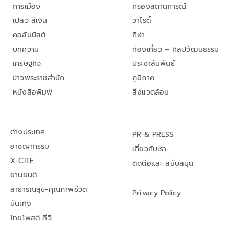
การเมือง
กรองสถานการณ์
เปลว สีเงิน
วาไรตี้
คอลัมนิสต์
กีฬา
บทความ
ท่องเที่ยว – ศิลปวัฒนธรรม
เศรษฐกิจ
ประชาสัมพันธ์
ข่าวพระราชสำนัก
ภูมิภาค
หนังสือพิมพ์
สิ่งแวดล้อม
ต่างประเทศ
PR & PRESS
อาชญากรรม
เกี่ยวกับเรา
X-CITE
ติดต่อและ สนับสนุน
ยานยนต์
สาธารณสุข-คุณภาพชีวิต
Privacy Policy
บันเทิง
ไทยโพสต์ ทีวี