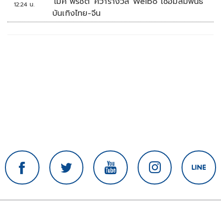
'ไมค์ พิรัชต์' คว้ารางวัล Weibo เชื่อมสัมพันธ์
12:24 น.
บันเทิงไทย-จีน