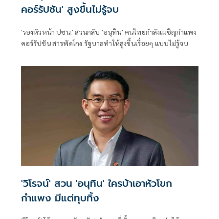
คอร์รัปชัน' สูงขึ้นไม่รู้จบ
'รองหัวหน้า ปชน.' สวนกลับ 'อนุทิน' คนไทยกำลังเผชิญกำแพง
คอร์รัปชัน สารพัดโกง รัฐบาลทำให้สูงขึ้นเรื่อยๆ แบบไม่รู้จบ
'วิโรจน์' สวน 'อนุทิน' ใครบ้าเอาหัวโขก
กำแพง มีแต่ทุบทิ้ง