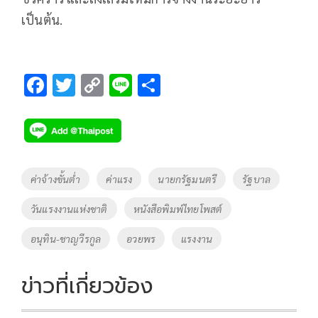
เป็นต้น.
F
T
C
Li
S
ac
wi
o
n
h
e
tt
p
e
ar
b
er
y
e
o
Li
Tags
ค่าจ้างขั้นต่ำ
ค่าแรง
นายกรัฐมนตรี
รัฐบาล
o
n
วันแรงงานแห่งชาติ
หนังสือพิมพ์ไทยโพสต์
k
k
อนุทิน-ชาญวีรกูล
อวยพร
แรงงาน
ข่าวที่เกี่ยวข้อง