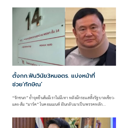
ส.ค.นี้ “เด็กส้ม” ซัดปูพรมแดงรับเป็นจุดต่ำที่สุดของยุทธศาสตร์
การทูตไทยบนเวทีโลก
ตั้งกก.ฟันวินัย3หมอตร. แบ่งหน้าที่
ช่วย‘ทักษิณ’
“รักชนก” ย้ำจุดยืนส้มมีเราไม่มีเทา หลังมีกระแสตั้งรัฐบาลเขียว-
แดง-ส้ม “มาร์ค” โนคอมเมนต์ ฝันกลับมาเป็นพรรคหลัก
“ผบ.ตร.” ตั้งกรรมการสอบ