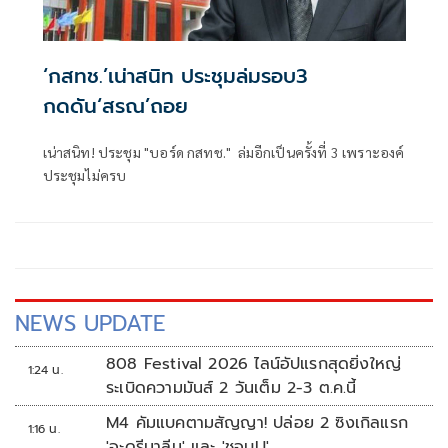
‘กสทช.’เน่าสนิท ประชุมล่มรอบ3
กดดัน‘สรณ’ถอย
เน่าสนิท! ประชุม "บอร์ด กสทช." ล่มอีกเป็นครั้งที่ 3 เพราะองค์
ประชุมไม่ครบ
NEWS UPDATE
808 Festival 2026 ไลน์อัปแรกสุดยิ่งใหญ่
1:24 น.
ระเบิดความมันส์ 2 วันเต็ม 2-3 ต.ค.นี้
M4 คัมแบคตามสัญญา! ปล่อย 2 ซิงเกิลแรก
1:16 น.
'อะดรีนาลีน' และ 'ชอบU'