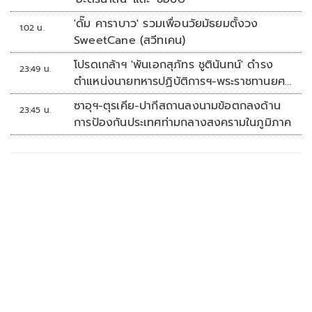
'ดั๊ม คาราบาว' รวมเพื่อนวัยมัธยมตั้งวง
1:02 น.
SweetCane (สวีทเคน)
โปรดเกล้าฯ 'พันเอกสุภัทร ชูตินันทน์' ดำรง
23:49 น.
ตำแหน่งนายทหารปฏิบัติการฯ-พระราชทานยศ
'พลตรี'
ซาอุฯ-ตุรเคีย-ปากีสถานลงนามข้อตกลงด้าน
23:45 น.
การป้องกันประเทศท่ามกลางสงครามในภูมิภาค