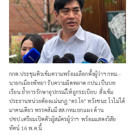
กกต.ประชุมติวเข้มความพร้อมเลือกตั้งผู้ว่าฯ กทม.-
นายกเมืองพัทยา รับความผิดพลาด กปน.เป็นบท
เรียน ย้ำการรักษาอุปกรณ์ให้ถูกระเบียบ สั่งเข้ม
ประธานหน่วยต้องแม่นกฎ "ดร.โจ" หวังชนะ โวไม่ได้
มาคนเดียว พรรคส้มมี สส.กทม.ยกแผง ด้าน
ปชป.เตรียมเปิดตัวผู้สมัครผู้ว่าฯ พร้อมแสดงวิสัย
ทัศน์ 16 พ.ค.นี้