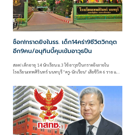
ช็อก!กราดยิงในรร. เด็ก14คร่า9ชีวิตวิกฤต
อีก9คน/อนุทินบี้คุมเข้มอาวุธปืน
สลด! เด็กอายุ 14 นักเรียน ม.3 ใช้อาวุธปืนกราดยิงภายใน
โรงเรียนเทพศิรินทร์ นนทบุรี "ครู-นักเรียน" เสียชีวิต 6 ราย และ
บาดเจ็บอื้อ ก่อนยิงตัวเองดับ พบยังก่อเหตุยิงปู่-ย่าที่บ้านพัก