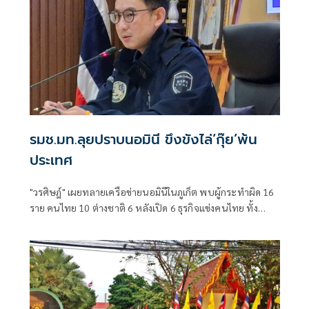
รมช.มท.ลุยปราบนอมินี ขึงขังไล่‘กุ๊ย’พ้น
ประเทศ
"วรศิษฎ์" เผยทลายเครือข่ายนอมินีในภูเก็ต พบผู้กระทำผิด 16
ราย คนไทย 10 ต่างชาติ 6 หลังเปิด 6 ธุรกิจแข่งคนไทย ทั้ง
โรงเรียนนานาชาติ-รถเช่า-ร้านอาหาร