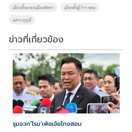
k
k
เลือกตั้งนายกเมืองพัทยา
เลือกตั้งผู้ว่าฯ กทม
แสวง บุญมี
ข่าวที่เกี่ยวข้อง
รุมจวก‘โรม’เพ้อเจ้อโกงสอบ