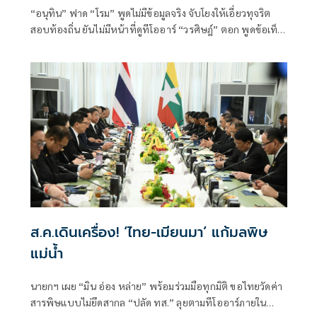
“อนุทิน” ฟาด “โรม” พูดไม่มีข้อมูลจริง จับโยงให้เอี่ยวทุจริต
สอบท้องถิ่น ยันไม่มีหน้าที่ดูทีโออาร์ “วรศิษฎ์” ตอก พูดข้อเท็จ
จริงไม่ครบ
ส.ค.เดินเครื่อง! ‘ไทย-เมียนมา’ แก้มลพิษ
แม่นํ้า
นายกฯ เผย “มิน อ่อง หล่าย” พร้อมร่วมมือทุกมิติ ขอไทยวัดค่า
สารพิษแบบไม่ยึดสากล “ปลัด ทส.” ลุยตามทีโออาร์ภายใน