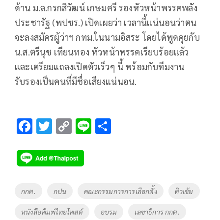
ด้าน ม.ล.กรกสิวัฒน์ เกษมศรี รองหัวหน้าพรรคพลัง
ประชารัฐ (พปชร.) เปิดเผยว่า เวลานี้แน่นอนว่าตน
จะลงสมัครผู้ว่าฯ กทม.ในนามอิสระ โดยได้พูดคุยกับ
น.ส.ตรีนุช เทียนทอง หัวหน้าพรรคเรียบร้อยแล้ว
และเตรียมแถลงเปิดตัวเร็วๆ นี้ พร้อมกับทีมงาน
รับรองเป็นคนที่มีชื่อเสียงแน่นอน.
F
T
C
Li
S
ac
wi
o
n
h
e
tt
p
e
ar
b
er
y
e
o
Li
Tags
กกต.
กปน
คณะกรรมการการเลือกตั้ง
ติวเข้ม
o
n
หนังสือพิมพ์ไทยโพสต์
อบรม
เลขาธิการ กกต.