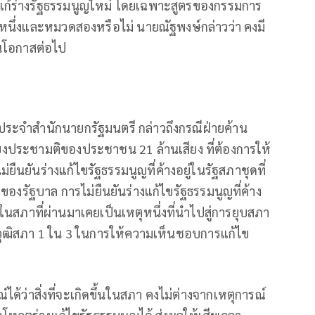
แก้ร่างรัฐธรรมนูญใหม่ โดยเฉพาะสูตรของกรรมการ
นึ่งและหมวดสองหรือไม่ นายณัฐพงษ์กล่าวว่า คงมี
็นโอกาสต่อไป
ระจำสำนักนายกรัฐมนตรี กล่าวถึงกรณีฝ่ายค้าน
ียงประชามติของประชาชน 21 ล้านเสียง ที่ต้องการให้
ยืนยันร่างแก้ไขรัฐธรรมนูญที่ค้างอยู่ในรัฐสภาชุดที่
องรัฐบาล การไม่ยืนยันร่างแก้ไขรัฐธรรมนูญที่ค้าง
นสภาที่ผ่านมาเคยเป็นเหตุหนึ่งที่นำไปสู่การยุบสภา
จวุฒิสภา 1 ใน 3 ในการให้ความเห็นชอบการแก้ไข
้ว่าสิ่งที่จะเกิดขึ้นในสภา คงไม่ต่างจากเหตุการณ์