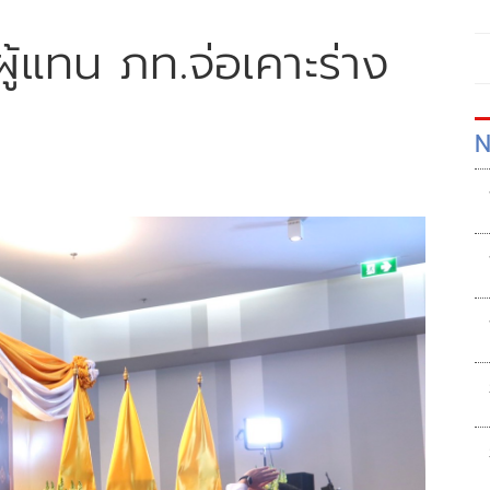
ู้แทน ภท.จ่อเคาะร่าง
N