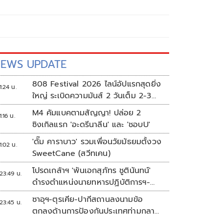
EWS UPDATE
808 Festival 2026 ไลน์อัปแรกสุดยิ่ง
1:24 น.
ใหญ่ ระเบิดความมันส์ 2 วันเต็ม 2-3
ต.ค.นี้
M4 คัมแบคตามสัญญา! ปล่อย 2
1:16 น.
ซิงเกิลแรก 'อะดรีนาลีน' และ 'ชอบU'
'ดั๊ม คาราบาว' รวมเพื่อนวัยมัธยมตั้งวง
1:02 น.
SweetCane (สวีทเคน)
โปรดเกล้าฯ 'พันเอกสุภัทร ชูตินันทน์'
23:49 น.
ดำรงตำแหน่งนายทหารปฏิบัติการฯ-
พระราชทานยศ 'พลตรี'
ซาอุฯ-ตุรเคีย-ปากีสถานลงนามข้อ
23:45 น.
ตกลงด้านการป้องกันประเทศท่ามกลาง