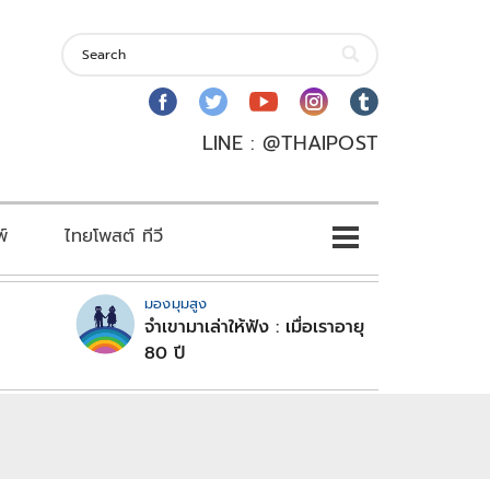
LINE : @THAIPOST
พ์
ไทยโพสต์ ทีวี
มองมุมสูง
จำเขามาเล่าให้ฟัง : เมื่อเราอายุ
80 ปี