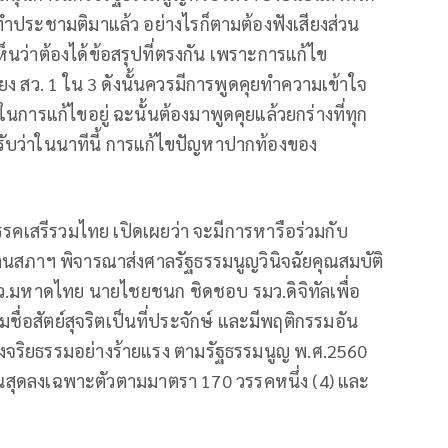
ารทำประชามติมาแล้ว อย่างไรก็ตามต้องฟังเสียงส่วน
็นว่าต้องได้ข้อสรุปที่ตรงกัน เพราะการแก้ไข
ียง สว. 1 ใน 3 ดังนั้นควรมีการพูดคุยทำความเข้าใจ
คในการแก้ไขอยู่ ฉะนั้นต้องมาพูดคุยแล้วยกร่างที่ทุก
มรับว่าในนาทีนี้ การแก้ไขปัญหาปากท้องของ
พรรคเสรีรวมไทย เปิดเผยว่า จะมีการหารือร่วมกับ
ธานสภาฯ พิจารณาส่งศาลรัฐธรรมนูญวินิจฉัยคุณสมบัติ
ว.มหาดไทย นายไชยชนก ชิดชอบ รมว.ดิจิทัลเพื่อ
ื่อสัตย์สุจริตเป็นที่ประจักษ์ และมีพฤติกรรมอัน
งจริยธรรมอย่างร้ายแรง ตามรัฐธรรมนูญ พ.ศ.2560
ิ้นสุดลงเฉพาะตัวตามมาตรา 170 วรรคหนึ่ง (4) และ