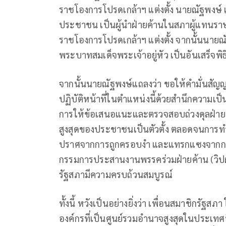
ราชโองการโปรดเกล้าฯ แต่งตั้ง นายณัฐพงษ์ 
ประชาชน เป็นผู้นำฝ่ายค้านในสภาผู้แทนร
ราชโองการโปรดเกล้าฯ แต่งตั้ง จากนั้นนา
พระบาทสมเด็จพระเจ้าอยู่หัว เป็นอันเสร็จพิธ
จากนั้นนายณัฐพงษ์แถลงว่า ขอให้คำมั่นสัญ
ปฏิบัติหน้าที่ในตำแหน่งนี้ด้วยสำนึกควา
การให้ข้อเสนอแนะและตรวจสอบถ่วงดุลฝ่าย
สูงสุดของประชาชนเป็นตัวตั้ง ตลอดจนการท
ปราศจากการถูกครอบงำ และแทรกแซงจากกลุ่
กรรมการประสานงานพรรคร่วมฝ่ายค้าน (วิปฝ่า
รัฐสภามีความครบถ้วนสมบูรณ์
ทั้งนี้ หวังเป็นอย่างยิ่งว่า เพื่อนสมาชิก
องค์กรที่เป็นศูนย์รวมอำนาจสูงสุดในประเทศ