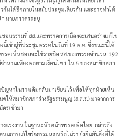
ถโหวตร่างแก้ไขรัฐธรรมนูญได้ ส่งผลให้เสียเวลา
ยวกันได้อีกภายในสมัยประชุมเดียวกัน และอาจทำให้
ไป” นายภราดรระบุ
ุอันชอบธรรมที่ สส.และพรรคการเมืองจะเสนอร่างแก้ไข
้เข้าสู่ที่ประชุมพรรคในวันที่ 19 พ.ค. ซึ่งขณะนี้ได้
ชุมพรรคเห็นชอบจะใช้รายชื่อ สส.ของพรรคจำนวน 192
กมีจำนวนเพียงพอตามเงื่อนไข 1 ใน 5 ของสมาชิกสภา
นปัญหาในร่างเดิมกลับมาเขียนไว้ เพื่อให้ทุกฝ่ายเห็น
ดให้สมาชิกสภาร่างรัฐธรรมนูญ (ส.ส.ร.) มาจากการ
มัครเข้ามา
ทรวงแรงงาน ในฐานะหัวหน้าพรรคเพื่อไทย กล่าวถึง
นการแก้ไขรัฐธรรมนูญหรือไม่ว่า ยังยืนยันสิ่งที่ได้