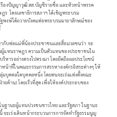
เรืองปัญญาวุฒิ สส.บัญชีรายชื่อ และหัวหน้าพรรค
าษฎร โดยเลขาธิการสภาฯ ได้เชิญพระบรม
ยณัฐพงษ์ได้ถวายบังคมต่อพระบรมฉายาลักษณ์ของ
ี
ญากับพ่อแม่พี่น้องประชาชนและสื่อมวลชนว่า จะ
มเป็นผู้แทนราษฎร ความเป็นตัวแทนของประชาชนใน
บริหารอย่างตรงไปตรงมา โดยยึดถือผลประโยชน์
ำหน้าที่ในคณะกรรมการสรรหาองค์กรอิสระต่างๆ ให้
มบุคคลใดบุคคลหนึ่ง โดยตนจะเร่งแต่งตั้งคณะ
ยค้าน) โดยเร็วที่สุด เพื่อให้องค์ประกอบของ
รัฐสภา ในฐานะผู้แทนปวงชนชาวไทย และรัฐสภา ในฐานะ
นี้ จะเร่งเดินหน้ากระบวนการการจัดทำรัฐธรรมนูญ