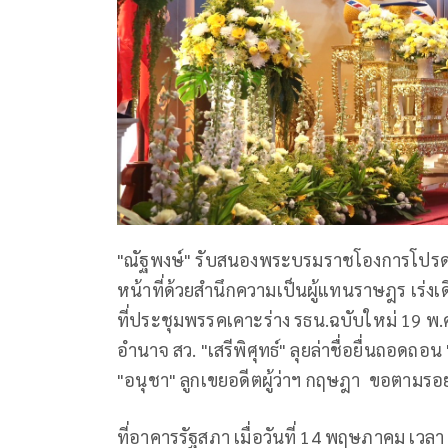
"ณัฐพงษ์" รับสนองพระบรมราชโองการโปรดเกล้
หน้าที่ด้วยสำนึกความเป็นผู้แทนราษฎร เร่งเ
ที่ประชุมพรรคเคาะร่าง รธน.ฉบับใหม่ 19 พ
อำนาจ สว. "เสรีพิศุทธ์" ลุยล่าชื่อยื่นถอด
"อนุชา" ลูกเขยอดีตผู้ว่าฯ กฤษฎา ขอตามรอ
ที่อาคารรัฐสภา เมื่อวันที่ 14 พฤษภาคม เว