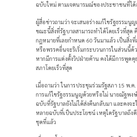
ฉบับใหม่ ตามเจตนารมณ์ของประชาชนที่ได้ลงป
ผู้สื่อข่าวถามว่า จะเสนอร่างแก้ไขรัฐธรรมนูญเข
ขณะนี้สิ่งที่รัฐบาลสามารถทำได้โดยเร็วที่สุ
กฎหมายที่เลยกำหนด 60 วันมาแล้ว เป็นสิ่
หรือพรรคอื่นจะริเริ่มกระบวนการในส่วนนี้ด้ว
หากมีการแต่งตั้งวิปฝ่ายค้าน คงได้มีการพูดค
สภาโดยเร็วที่สุด
เมื่อถามว่า ในการประชุมร่วมรัฐสภา 15 พ.
การแก้ไขรัฐธรรมนูญด้วยหรือไม่ นายณัฐพงษ์
ฉบับที่รัฐบาลยังไม่ได้ส่งคืนกลับมา และคงจ
หลายฉบับที่เป็นประโยชน์ เหตุใดรัฐบาลถึงตี
ชุดที่แล้ว