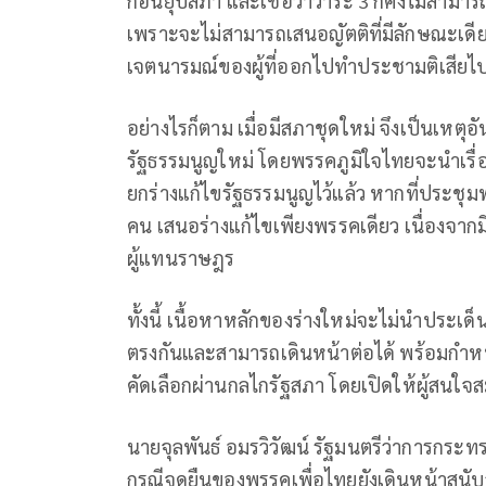
ก่อนยุบสภา และเชื่อว่าวาระ 3 ก็คงไม่สามาร
เพราะจะไม่สามารถเสนอญัตติที่มีลักษณะเดี
เจตนารมณ์ของผู้ที่ออกไปทำประชามติเสีย
อย่างไรก็ตาม เมื่อมีสภาชุดใหม่ จึงเป็นเหต
รัฐธรรมนูญใหม่ โดยพรรคภูมิใจไทยจะนำเรื่องนี
ยกร่างแก้ไขรัฐธรรมนูญไว้แล้ว หากที่ประ
คน เสนอร่างแก้ไขเพียงพรรคเดียว เนื่องจา
ผู้แทนราษฎร
ทั้งนี้ เนื้อหาหลักของร่างใหม่จะไม่นำประเด็
ตรงกันและสามารถเดินหน้าต่อได้ พร้อมกำหน
คัดเลือกผ่านกลไกรัฐสภา โดยเปิดให้ผู้สนใจส
นายจุลพันธ์ อมรวิวัฒน์ รัฐมนตรีว่าการกระ
กรณีจุดยืนของพรรคเพื่อไทยยังเดินหน้าสนับสนุ