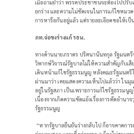
เมื่อถามย้ำว่า พรรคประชาชนจะต้องไปปรับ
ยกร่าง และความไม่ชัดเจนในการแก้ไขหมวดห
การหารือกันอยู่แล้ว แต่รายละเอียดขอให้เป
ภท.จ่อชงร่างแก้ รธน.
ทางด้านนายภราดร ปริศนานันทกุล รัฐมนตรีป
วิพากษ์วิจารณ์รัฐบาลไม่ให้ความสำคัญกับเส
เดินหน้าแก้ไขรัฐธรรมนูญ หลังคณะรัฐมนตรีไม่
ผ่านมาว่า เคยแสดงความเห็นไปแล้วว่า ในมุมข
อยู่ในรัฐสภา เป็นเพราะการแก้ไขรัฐธรรมนูญใ
เนื่องจากเกิดความขัดแย้งเรื่องการตัดอำนา
รัฐธรรมนูญ
“หากรัฐบาลยืนยันร่างกลับไป ก็อาจคาดการณ์ได