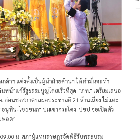
าฯ แต่งตั้งเป็นผู้นำฝ่ายค้านฯ ให้คำมั่นจะทำ
ดินหน้าแก้รัฐธรรมนูญโดยเร็วที่สุด "ภท." เตรียมเสนอ
.ค. ก่อนชงสภาตามผลประชามติ 21 ล้านเสียง ไม่แตะ
ถอน "อนุทิน-ไชยชนก" ปมเขากระโดง ปชป.จ่อเปิดตัว
ยพ่อตา
ลา 09.00 น. สภาผู้แทนราษฎรจัดพิธีรับพระบรม