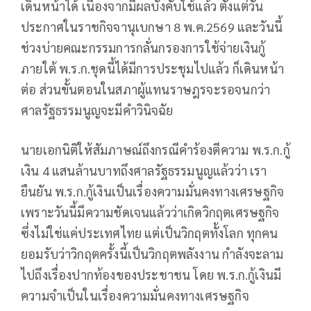
เดินหน้าได้ เนื่องจากมีผลบังคับใช้แล้ว ตั้งแต่วัน
ประกาศในราชกิจจานุเบกษา 8 พ.ค.2569 และวันนี้
ช่วงบ่ายคณะกรรมการกลั่นกรองการใช้จ่ายเงินกู้
ภายใต้ พ.ร.ก.ชุดนี้ได้มีการประชุมไปแล้ว ก็เดินหน้า
ต่อ ส่วนขั้นตอนในสภาผู้แทนราษฎรจะรอจนกว่า
ศาลรัฐธรรมนูญจะมีคำวินิจฉัย
นายเอกนิติให้สัมภาษณ์ถึงกรณีคำร้องตีความ พ.ร.ก.กู้
เงิน 4 แสนล้านบาทถึงศาลรัฐธรรมนูญแล้วว่า เรา
ยืนยัน พ.ร.ก.กู้เงินเป็นเรื่องความมั่นคงทางเศรษฐกิจ
เพราะวันนี้มีความชัดเจนแล้วว่าเกิดวิกฤตเศรษฐกิจ
ซึ่งไม่ใช่แค่ประเทศไทย แต่เป็นวิกฤตทั้งโลก ทุกคน
ยอมรับว่าวิกฤตครั้งนี้เป็นวิกฤตพลังงาน กำลังจะลาม
ไปถึงเรื่องปากท้องของประชาชน โดย พ.ร.ก.กู้เงินมี
ความจำเป็นในเรื่องความมั่นคงทางเศรษฐกิจ