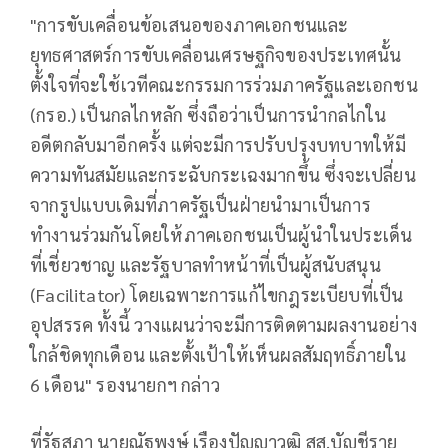
"การขับเคลื่อนข้อเสนอของภาคเอกชนและ
ยุทธศาสตร์การขับเคลื่อนเศรษฐกิจของประเทศนั้น
ตั้งใจที่จะใช้เวทีคณะกรรมการร่วมภาครัฐและเอกชน
(กรอ.) เป็นกลไกหลัก ซึ่งถือว่าเป็นการนำกลไกใน
อดีตกลับมาอีกครั้ง แต่จะมีการปรับปรุงบทบาทให้มี
ความทันสมัยและกระฉับกระเฉงมากขึ้น ซึ่งจะเปลี่ยน
จากรูปแบบเดิมที่ภาครัฐเป็นฝ่ายนำมาเป็นการ
ทำงานร่วมกันโดยให้ภาคเอกชนเป็นผู้นำในประเด็น
ที่เชี่ยวชาญ และรัฐบาลทำหน้าที่เป็นผู้สนับสนุน
(Facilitator) โดยเฉพาะการแก้ไขกฎระเบียบที่เป็น
อุปสรรค ทั้งนี้ วางแผนว่าจะมีการติดตามผลงานอย่าง
ใกล้ชิดทุกเดือน และตั้งเป้าให้เห็นผลสัมฤทธิ์ภายใน
6 เดือน" รองนายกฯ กล่าว
ที่รัฐสภา นายณัฐพงษ์ เรืองปัญญาวุฒิ สส.บัญชีราย