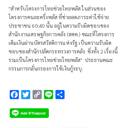
"สำหรับโครงการไทยช่วยไทยพลัส ในส่วนของ
โครงการคนละครึ่งพลัส ที่ช่วยลดภาระค่าใช้จ่าย
ประชาชน 60:40 นั้น อยู่ในความรับผิดชอบของ
สำนักงานเศรษฐกิจการคลัง (สศค.) ขณะที่โครงการ
เติมเงินผ่านบัตรสวัสดิการแห่งรัฐ เป็นความรับผิด
ชอบของสำนักปลัดกระทรวงการคลัง ซึ่งทั้ง 2 เรื่องนี้
รวมเป็นโครงการไทยช่วยไทยพลัส" ประธานคณะ
กรรมการกลั่นกรองการใช้เงินกู้ระบุ.
F
T
C
Li
S
ac
wi
o
n
h
e
tt
p
e
ar
b
er
y
e