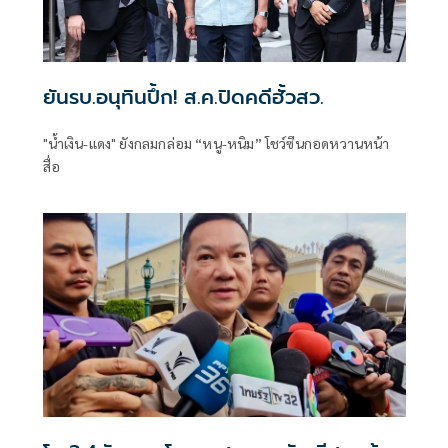
ยันรบ.อนุทินปึ้ก! ส.ค.ปิดคดีฮั้วสว.
"น้ำเงิน-แดง" ยังกลมกล่อม “หนู-หนิม” โชว์ซีนกอดหวานหน้า
สื่อ