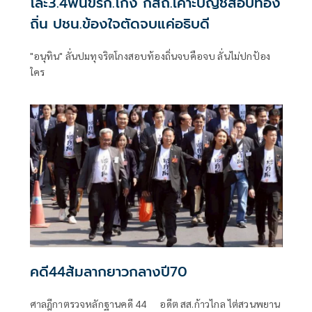
โละ3.4พันขรก.โกง กสถ.เคาะบัญชีสอบท้อง
ถิ่น ปชน.ข้องใจตัดจบแค่อธิบดี
"อนุทิน" ลั่นปมทุจริตโกงสอบท้องถิ่นจบคือจบ ลั่นไม่ปกป้อง
ใคร
คดี44ส้มลากยาวกลางปี70
ศาลฎีกาตรวจหลักฐานคดี 44 อดีต สส.ก้าวไกล ไต่สวนพยาน