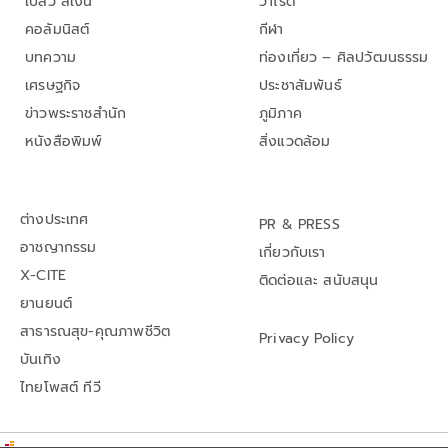
เปลว สีเงิน
วาไรตี้
คอลัมนิสต์
กีฬา
บทความ
ท่องเที่ยว – ศิลปวัฒนธรรม
เศรษฐกิจ
ประชาสัมพันธ์
ข่าวพระราชสำนัก
ภูมิภาค
หนังสือพิมพ์
สิ่งแวดล้อม
ต่างประเทศ
PR & PRESS
อาชญากรรม
เกี่ยวกับเรา
X-CITE
ติดต่อและ สนับสนุน
ยานยนต์
สาธารณสุข-คุณภาพชีวิต
Privacy Policy
บันเทิง
ไทยโพสต์ ทีวี