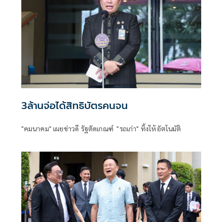
3ล้านจ่อได้สิทธิบัตรคนจน
"คมนาคม" เผยข่าวดี รัฐตัดเกณฑ์ "รถเก่า" ทิ้งให้อัตโนมัติ