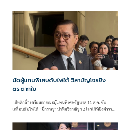
นัดผู้แทนพิเศษดับไฟใต้ วิสามัญโจรยิง
ตร.ตากใบ
“สีหศักดิ์”​ เตรียมถกคณะผู้แทน​พิเศษรัฐบาล​ 11 ส.ค. ขับ
เคลื่อนดับไฟใต้​ “บิ๊กราญ” นำทีมวิสามัญฯ 2 โจรใต้ที่ยิงตำรวจ
ตากใบเสียชีวิต "กอ.รมน." เดือด! สวน “ทวี”