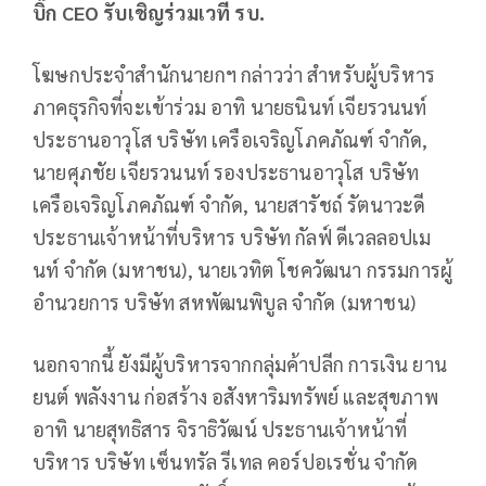
บิ๊ก
CEO
รับเชิญร่วมเวที รบ.
โฆษกประจำสำนักนายกฯ กล่าวว่า สำหรับผู้บริหาร
ภาคธุรกิจที่จะเข้าร่วม อาทิ นายธนินท์ เจียรวนนท์
ประธานอาวุโส บริษัท เครือเจริญโภคภัณฑ์ จำกัด,
นายศุภชัย เจียรวนนท์ รองประธานอาวุโส บริษัท
เครือเจริญโภคภัณฑ์ จำกัด, นายสารัชถ์ รัตนาวะดี
ประธานเจ้าหน้าที่บริหาร บริษัท กัลฟ์ ดีเวลลอปเม
นท์ จำกัด (มหาชน), นายเวทิต โชควัฒนา กรรมการผู้
อำนวยการ บริษัท สหพัฒนพิบูล จำกัด (มหาชน)
นอกจากนี้ ยังมีผู้บริหารจากกลุ่มค้าปลีก การเงิน ยาน
ยนต์ พลังงาน ก่อสร้าง อสังหาริมทรัพย์ และสุขภาพ
อาทิ นายสุทธิสาร จิราธิวัฒน์ ประธานเจ้าหน้าที่
บริหาร บริษัท เซ็นทรัล รีเทล คอร์ปอเรชั่น จำกัด