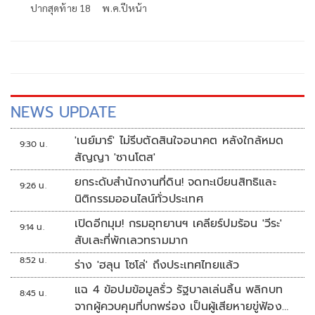
ปากสุดท้าย 18 พ.ค.ปีหน้า
NEWS UPDATE
'เนย์มาร์' ไม่รีบตัดสินใจอนาคต หลังใกล้หมด
9:30 น.
สัญญา 'ซานโตส'
ยกระดับสำนักงานที่ดิน! จดทะเบียนสิทธิและ
9:26 น.
นิติกรรมออนไลน์ทั่วประเทศ
เปิดอีกมุม! กรมอุทยานฯ เคลียร์ปมร้อน 'วีระ'
9:14 น.
สับเละที่พักเลวทรามมาก
8:52 น.
ร่าง 'ฮลุน โซโล่' ถึงประเทศไทยแล้ว
แฉ 4 ข้อปมข้อมูลรั่ว รัฐบาลเล่นลิ้น พลิกบท
8:45 น.
จากผู้ควบคุมที่บกพร่อง เป็นผู้เสียหายขู่ฟ้อง