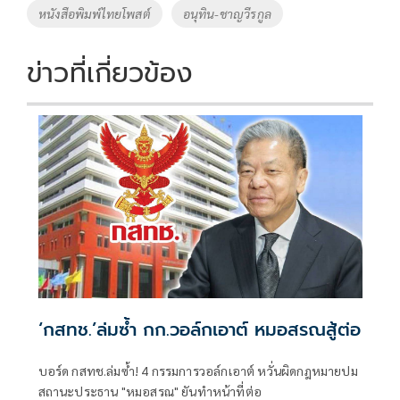
o
Li
Tags
หนังสือพิมพ์ไทยโพสต์
อนุทิน-ชาญวีรกูล
o
n
k
k
ข่าวที่เกี่ยวข้อง
‘กสทช.’ล่มซํ้า กก.วอล์กเอาต์ หมอสรณสู้ต่อ
บอร์ด กสทช.ล่มซ้ำ! 4 กรรมการวอล์กเอาต์ หวั่นผิดกฎหมายปม
สถานะประธาน "หมอสรณ" ยันทำหน้าที่ต่อ