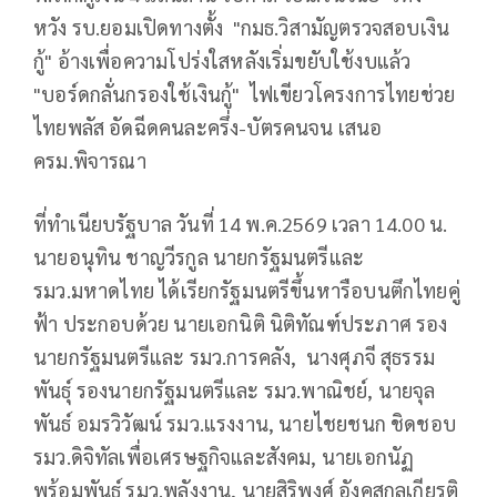
หวัง รบ.ยอมเปิดทางตั้ง "กมธ.วิสามัญตรวจสอบเงิน
กู้" อ้างเพื่อความโปร่งใสหลังเริ่มขยับใช้งบแล้ว
"บอร์ดกลั่นกรองใช้เงินกู้" ไฟเขียวโครงการไทยช่วย
ไทยพลัส อัดฉีดคนละครึ่ง-บัตรคนจน เสนอ
ครม.พิจารณา
ที่ทำเนียบรัฐบาล วันที่ 14 พ.ค.2569 เวลา 14.00 น.
นายอนุทิน ชาญวีรกูล นายกรัฐมนตรีและ
รมว.มหาดไทย ได้เรียกรัฐมนตรีขึ้นหารือบนตึกไทยคู่
ฟ้า ประกอบด้วย นายเอกนิติ นิติทัณฑ์ประภาศ รอง
นายกรัฐมนตรีและ รมว.การคลัง, นางศุภจี สุธรรม
พันธุ์ รองนายกรัฐมนตรีและ รมว.พาณิชย์, นายจุล
พันธ์ อมรวิวัฒน์ รมว.แรงงาน, นายไชยชนก ชิดชอบ
รมว.ดิจิทัลเพื่อเศรษฐกิจและสังคม, นายเอกนัฏ
พร้อมพันธุ์ รมว.พลังงาน, นายสิริพงศ์ อังคสกุลเกียรติ