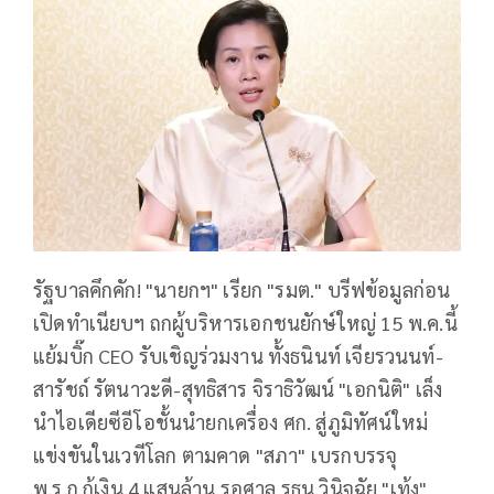
รัฐบาลคึกคัก! "นายกฯ" เรียก "รมต." บรีฟข้อมูลก่อน
เปิดทำเนียบฯ ถกผู้บริหารเอกชนยักษ์ใหญ่ 15 พ.ค.นี้
แย้มบิ๊ก CEO รับเชิญร่วมงาน ทั้งธนินท์ เจียรวนนท์-
สารัชถ์ รัตนาวะดี-สุทธิสาร จิราธิวัฒน์ "เอกนิติ" เล็ง
นำไอเดียซีอีโอชั้นนำยกเครื่อง ศก. สู่ภูมิทัศน์ใหม่
แข่งขันในเวทีโลก ตามคาด "สภา" เบรกบรรจุ
พ.ร.ก.กู้เงิน 4 แสนล้าน รอศาล รธน.วินิจฉัย "เท้ง"