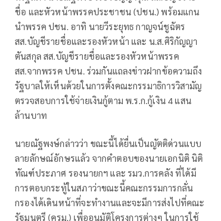
ชื่อ และหัวหน้าพรรคประชาชน (ปชน.) พร้อมแกน
นำพรรค ปชน. อาทิ นายวีระยุทธ กาญจน์ชูฉัตร
สส.บัญชีรายชื่อและรองหัวหน้า และ น.ส.ศิริกัญญา
ตันสกุล สส.บัญชีรายชื่อและรองหัวหน้าพรรค
สส.จากพรรค ปชน. ร่วมกันแถลงข่าวฝากข้อความถึง
รัฐบาลให้เห็นด้วยในการตั้งคณะกรรมาธิการวิสามัญ
ตรวจสอบการใช้จ่ายเงินกู้ตาม พ.ร.ก.กู้เงิน 4 แสน
ล้านบาท
นายณัฐพงษ์กล่าวว่า ขณะนี้ได้ยื่นเป็นญัตติด่วนแบบ
ลายลักษณ์อักษรแล้ว จากคำตอบของนายเอกนิติ นิติ
ทัณฑ์ประภาศ รองนายกฯ และ รมว.การคลัง ที่ได้มี
การตอบกระทู้ในสภาว่าขณะนี้คณะกรรมการกลั่น
กรองได้เดินหน้าที่จะทำงานและจะมีการส่งไปที่คณะ
รัฐมนตรี (ครม.) เพื่ออนุมัติโครงการต่างๆ ในการใช้