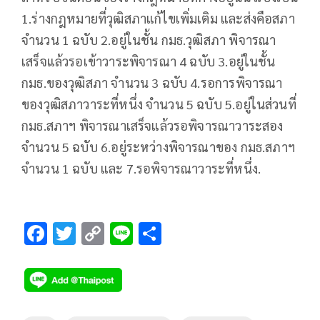
1.ร่างกฎหมายที่วุฒิสภาแก้ไขเพิ่มเติม และส่งคือสภา
จำนวน 1 ฉบับ 2.อยู่ในชั้น กมธ.วุฒิสภา พิจารณา
เสร็จแล้วรอเข้าวาระพิจารณา 4 ฉบับ 3.อยู่ในชั้น
กมธ.ของวุฒิสภา จำนวน 3 ฉบับ 4.รอการพิจารณา
ของวุฒิสภาวาระที่หนึ่ง จำนวน 5 ฉบับ 5.อยู่ในส่วนที่
กมธ.สภาฯ พิจารณาเสร็จแล้วรอพิจารณาวาระสอง
จำนวน 5 ฉบับ 6.อยู่ระหว่างพิจารณาของ กมธ.สภาฯ
จำนวน 1 ฉบับ และ 7.รอพิจารณาวาระที่หนึ่ง.
F
T
C
Li
S
ac
wi
o
n
h
e
tt
p
e
ar
b
er
y
e