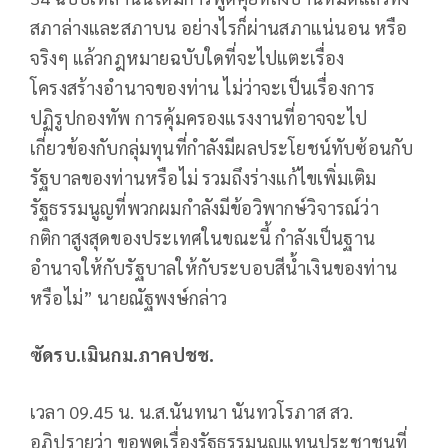
สภาล่างและสภาบน อย่างไรก็ผ่านสภาแน่นอน หรือ
จริงๆ แล้วกฎหมายฉบับใดที่จะไปแตะเรื่อง
โครงสร้างอำนาจของท่าน ไม่ว่าจะเป็นเรื่องการ
ปฏิรูปกองทัพ การคุ้มครองแรงงานที่อาจจะไป
เกี่ยวข้องกับกลุ่มทุนที่กำลังมีผลประโยชน์ทับซ้อนกับ
รัฐบาลของท่านหรือไม่ รวมถึงร่างแก้ไขเพิ่มเติม
รัฐธรรมนูญที่พวกผมกำลังมีข้อวิพากษ์วิจารณ์ว่า
กติกาสูงสุดของประเทศในขณะนี้ กำลังเป็นฐาน
อำนาจให้กับรัฐบาลให้กับระบอบสีน้ำเงินของท่าน
หรือไม่” นายณัฐพงษ์กล่าว
ซัดรบ.เมินกม.ภาคปชช.
เวลา 09.45 น. น.ส.นันทนา นันทวโรภาส สว.
อภิปรายว่า ขอพูดเรื่องรัฐธรรมนูญแทนประชาชนที่