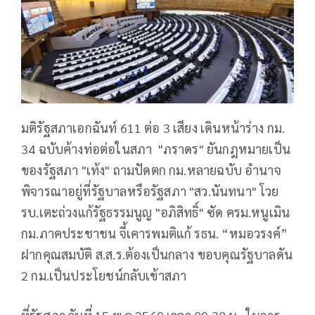
มติรัฐสภาเอกฉันท์ 611 ต่อ 3 เสียง เดินหน้าร่าง กม.
34 ฉบับค้างท่อต่อในสภา "ภราดร" ยันกฎหมายเป็น
ของรัฐสภา "เท้ง" ถามปัดตก กม.หลายฉบับ อำนาจ
พิจารณาอยู่ที่รัฐบาลหรือรัฐสภา "สว.นันทนา" โวย
รบ.เตะถ่วงแก้รัฐธรรมนูญ "อภิสิทธิ์" ซัด ครม.หนูเมิน
กม.ภาคประชาชน จี้เคารพมติแก้ รธน. “หมอวรงค์”
ฝากคุณสมบัติ ส.ส.ร.ต้องเป็นกลาง ขอบคุณรัฐบาลดัน
2 กม.เป็นประโยชน์กลับเข้าสภา