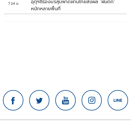
อุตุฯชี้ร่องมรสุมพาดผ่านไทยส่งผล ‘ฝนตก’
7:24 น.
หนักหลายพื้นที่