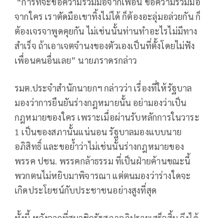
“การที่จะขอความร่วมมือจากเพื่อน ขอความร่วมมือ
จากใคร เราตัดมือเขาทิ้งไม่ได้ ก็ต้องอะลุ่มอล่วยกัน ก็
ต้องเจรจาพูดคุยกัน ไม่เช่นนั้นท่านทำอะไรไม่มีทาง
สำเร็จ ถ้าเอาเจตจำนงของตัวเองเป็นที่ตั้งโดยไม่ฟัง
เพื่อนคนอื่นเลย” นายภราดรกล่าว
รมต.ประจำสำนักนายกฯ กล่าวว่า เรื่องที่ให้รัฐบาล
มองว่าการยืนยันร่างกฎหมายนั้น อย่ามองว่าเป็น
กฎหมายของใคร เพราะเมื่อผ่านรับหลักการในวาระ
1 เป็นของสภานั้นแน่นอน รัฐบาลมองแบบนาย
อภิสิทธิ์ และขอย้ำว่าไม่เช่นนั้นร่างกฎหมายของ
พรรค ปชน. พรรคกล้าธรรม ที่เป็นฝ่ายค้านขณะนี้
พวกตนไม่หยิบมาพิจารณา แต่ตนมองว่าร่างใดจะ
เกิดประโยชน์กับประชาชนอย่างสูงที่สุด
ทั้งนี้ หลังจากที่สมาชิกรัฐสภาอภิปรายเสร็จสิ้น จึงได้