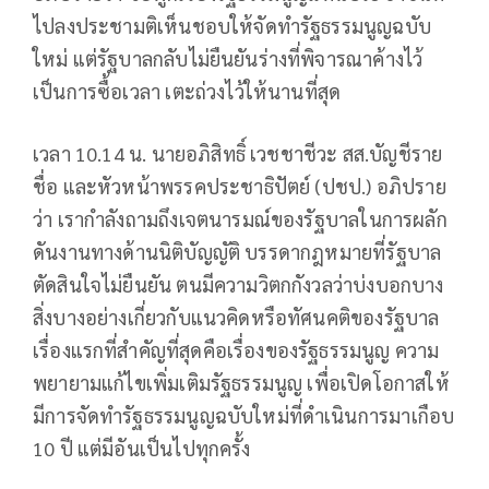
ไปลงประชามติเห็นชอบให้จัดทำรัฐธรรมนูญฉบับ
ใหม่ แต่รัฐบาลกลับไม่ยืนยันร่างที่พิจารณาค้างไว้
เป็นการซื้อเวลา เตะถ่วงไว้ให้นานที่สุด
เวลา 10.14 น. นายอภิสิทธิ์ เวชชาชีวะ สส.บัญชีราย
ชื่อ และหัวหน้าพรรคประชาธิปัตย์ (ปชป.) อภิปราย
ว่า เรากำลังถามถึงเจตนารมณ์ของรัฐบาลในการผลัก
ดันงานทางด้านนิติบัญญัติ บรรดากฎหมายที่รัฐบาล
ตัดสินใจไม่ยืนยัน ตนมีความวิตกกังวลว่าบ่งบอกบาง
สิ่งบางอย่างเกี่ยวกับแนวคิดหรือทัศนคติของรัฐบาล
เรื่องแรกที่สำคัญที่สุดคือเรื่องของรัฐธรรมนูญ ความ
พยายามแก้ไขเพิ่มเติมรัฐธรรมนูญ เพื่อเปิดโอกาสให้
มีการจัดทำรัฐธรรมนูญฉบับใหม่ที่ดำเนินการมาเกือบ
10 ปี แต่มีอันเป็นไปทุกครั้ง