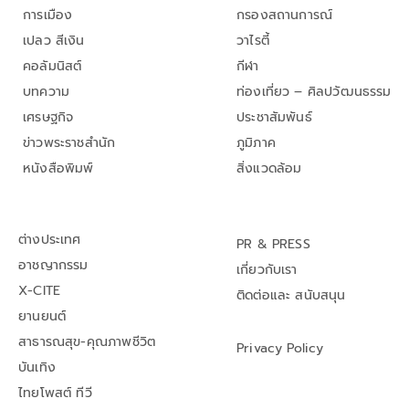
การเมือง
กรองสถานการณ์
เปลว สีเงิน
วาไรตี้
คอลัมนิสต์
กีฬา
บทความ
ท่องเที่ยว – ศิลปวัฒนธรรม
เศรษฐกิจ
ประชาสัมพันธ์
ข่าวพระราชสำนัก
ภูมิภาค
หนังสือพิมพ์
สิ่งแวดล้อม
ต่างประเทศ
PR & PRESS
อาชญากรรม
เกี่ยวกับเรา
X-CITE
ติดต่อและ สนับสนุน
ยานยนต์
สาธารณสุข-คุณภาพชีวิต
Privacy Policy
บันเทิง
ไทยโพสต์ ทีวี