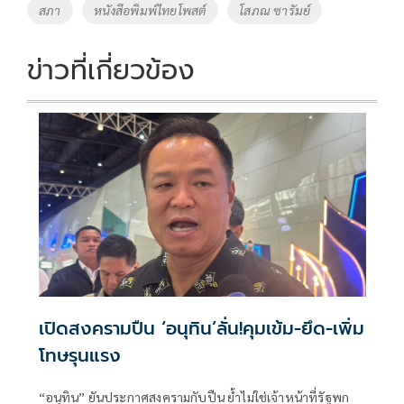
o
Li
Tags
สภา
หนังสือพิมพ์ไทยโพสต์
โสภณ ซารัมย์
o
n
k
k
ข่าวที่เกี่ยวข้อง
เปิดสงครามปืน ‘อนุทิน’ลั่น!คุมเข้ม-ยึด-เพิ่ม
โทษรุนแรง
“อนุทิน” ยันประกาศสงครามกับปืน ย้ำไม่ใช่เจ้าหน้าที่รัฐพก