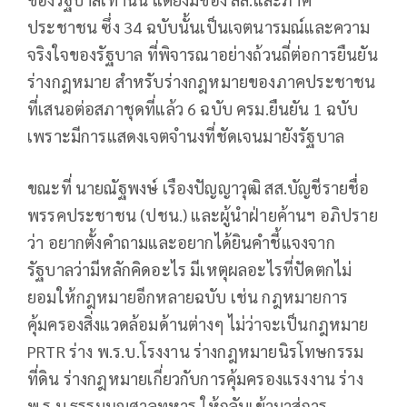
ประชาชน ซึ่ง 34 ฉบับนั้นเป็นเจตนารมณ์และความ
จริงใจของรัฐบาล ที่พิจารณาอย่างถ้วนถี่ต่อการยืนยัน
ร่างกฎหมาย สำหรับร่างกฎหมายของภาคประชาชน
ที่เสนอต่อสภาชุดที่แล้ว 6 ฉบับ ครม.ยืนยัน 1 ฉบับ
เพราะมีการแสดงเจตจำนงที่ชัดเจนมายังรัฐบาล
ขณะที่ นายณัฐพงษ์ เรืองปัญญาวุฒิ สส.บัญชีรายชื่อ
พรรคประชาชน (ปชน.) และผู้นำฝ่ายค้านฯ อภิปราย
ว่า อยากตั้งคำถามและอยากได้ยินคำชี้แจงจาก
รัฐบาลว่ามีหลักคิดอะไร มีเหตุผลอะไรที่ปัดตกไม่
ยอมให้กฎหมายอีกหลายฉบับ เช่น กฎหมายการ
คุ้มครองสิ่งแวดล้อมด้านต่างๆ ไม่ว่าจะเป็นกฎหมาย
PRTR ร่าง พ.ร.บ.โรงงาน ร่างกฎหมายนิรโทษกรรม
ที่ดิน ร่างกฎหมายเกี่ยวกับการคุ้มครองแรงงาน ร่าง
พ.ร.บ.ธรรมนูญศาลทหาร ให้กลับเข้ามาสู่การ