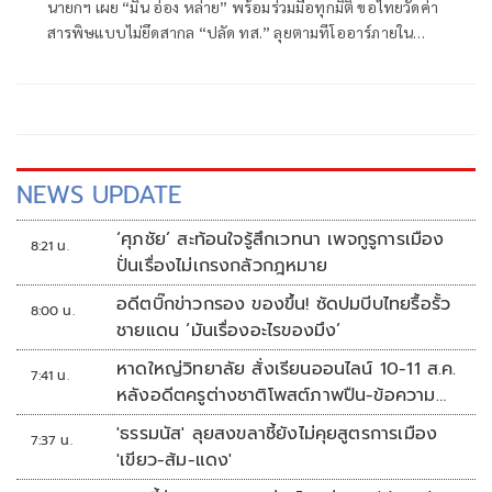
นายกฯ เผย “มิน อ่อง หล่าย” พร้อมร่วมมือทุกมิติ ขอไทยวัดค่า
สารพิษแบบไม่ยึดสากล “ปลัด ทส.” ลุยตามทีโออาร์ภายใน
ส.ค.นี้ “เด็กส้ม” ซัดปูพรมแดงรับเป็นจุดต่ำที่สุดของยุทธศาสตร์
การทูตไทยบนเวทีโลก
NEWS UPDATE
‘ศุภชัย’ สะท้อนใจรู้สึกเวทนา เพจกูรูการเมือง
8:21 น.
ปั่นเรื่องไม่เกรงกลัวกฎหมาย
อดีตบิ๊กข่าวกรอง ของขึ้น! ซัดปมบีบไทยรื้อรั้ว
8:00 น.
ชายแดน ‘มันเรื่องอะไรของมึง’
หาดใหญ่วิทยาลัย สั่งเรียนออนไลน์ 10-11 ส.ค.
7:41 น.
หลังอดีตครูต่างชาติโพสต์ภาพปืน-ข้อความ
ข่มขู่
'ธรรมนัส' ลุยสงขลาชี้ยังไม่คุยสูตรการเมือง
7:37 น.
'เขียว-ส้ม-แดง'