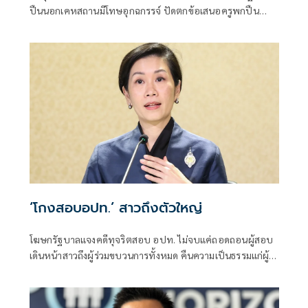
ปืนนอกเคหสถานมีโทษอุกฉกรรจ์ ปัดตกข้อเสนอครูพกปืน
ป้องกันตัว เหตุไม่ใช่เจ้าพนักงาน ลั่นปืนถูกขโมยไปก่อเหตุ
เจ้าของเป็นผู้ต้องหาร่วม
‘โกงสอบอปท.’ สาวถึงตัวใหญ่
โฆษกรัฐบาลแจงคดีทุจริตสอบ อปท. ไม่จบแค่ถอดถอนผู้สอบ
เดินหน้าสาวถึงผู้ร่วมขบวนการทั้งหมด คืนความเป็นธรรมแก่ผู้
สอบแข่งขันโดยสุจริต และเป็นการฟื้นฟูความเชื่อมั่นของ
ประชาชนต่อระบบการสอบเข้ารับราชการทุกระดับ