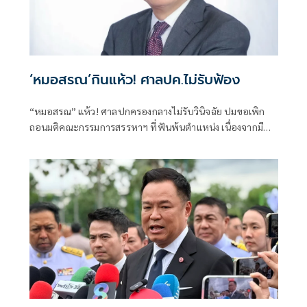
‘หมอสรณ’กินแห้ว! ศาลปค.ไม่รับฟ้อง
“หมอสรณ” แห้ว! ศาลปกครองกลางไม่รับวินิจฉัย ปมขอเพิก
ถอนมติคณะกรรมการสรรหาฯ ที่ฟันพ้นตำแหน่ง เนื่องจากมี
ลักษณะต้องห้ามและขาดคุณสมบัติมาตั้งแต่ต้น