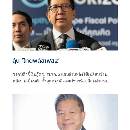
ลุ้น ‘ไทยพลัสเฟส2’
"เอกนิติ" ชี้เงินกู้ตาม พ.ร.ก. 2 แสนล้านหลัง ใช้เปลี่ยนผ่าน
พลังงานเป็นหลัก ทั้งอุดหนุนติดแผงโซลาร์-เปลี่ยนผ่านรถ
โดยสารเป็น EV ส่วนเงินกู้ 2 แสนล้านแรกเหลือ 4 หมื่นล้าน
พร้อมให้ใช้กับไทยเที่ยวไทยพลัส ส่วนไทยช่วยไทยพลัส เฟส 2
รอประเมินความเหมาะสม นายกฯ เผยจะพยายาม