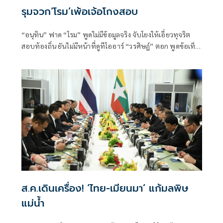
รุมจวก‘โรม’เพ้อเจ้อโกงสอบ
“อนุทิน” ฟาด “โรม” พูดไม่มีข้อมูลจริง จับโยงให้เอี่ยวทุจริต
สอบท้องถิ่น ยันไม่มีหน้าที่ดูทีโออาร์ “วรศิษฎ์” ตอก พูดข้อเท็จ
จริงไม่ครบ
ส.ค.เดินเครื่อง! ‘ไทย-เมียนมา’ แก้มลพิษ
แม่นํ้า