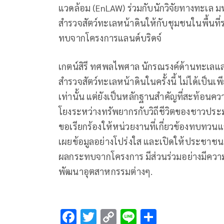
แวดล้อม (EnLAW) ร่วมกับนักวิจัยทางทะเล ม
สำรวจสัตว์ทะเลหน้าดินให้กับชุมชนในพื้นที่ร
ทบจากโครงการแลนด์บริดจ์
เกตน์สิรี ทศพลไพศาล นักรณรงค์ด้านทะเลแ
สำรวจสัตว์ทะเลหน้าดินในครั้งนี้ ไม่ได้เป็นเพี
เท่านั้น แต่ยังเป็นหลักฐานสำคัญที่สะท้อน
โยงระหว่างทรัพยากรกับวิถีชีวิตของชาวประ
ขอเรียกร้องให้หน่วยงานที่เกี่ยวข้องทบทวน
เผยข้อมูลอย่างโปร่งใส และเปิดให้ประชาชน
ผลกระทบจากโครงการ มีส่วนร่วมอย่างมีควา
พัฒนาอุตสาหกรรมต่างๆ.
F
T
C
Li
S