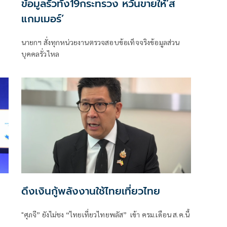
ข้อมูลรั่วทั้ง19กระทรวง หวั่นขายให้‘ส
แกมเมอร์’
นายกฯ สั่งทุกหน่วยงานตรวจสอบข้อเท็จจริงข้อมูลส่วน
บุคคลรั่วไหล
ดึงเงินกู้พลังงานใช้ไทยเที่ยวไทย
"ศุภจี” ยังไม่ชง “ไทยเที่ยวไทยพลัส” เข้า ครม.เดือน ส.ค.นี้