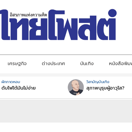
เศรษฐกิจ
ต่างประเทศ
บันเทิง
หนังสือพิม
ผักกาดหอม
วิสามัญบันเทิง
ดับไฟใต้มันไม่ง่าย
สุภาพบุรุษผู้อาวุโส?