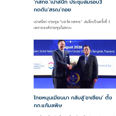
‘กสทช.’เน่าสนิท ประชุมล่มรอบ3
กดดัน‘สรณ’ถอย
เน่าสนิท! ประชุม "บอร์ด กสทช." ล่มอีกเป็นครั้งที่ 3
เพราะองค์ประชุมไม่ครบ
ไทยหนุนเมียนมา กลับสู่‘อาเซียน’ ตั้ง
กก.แก้มลพิษ