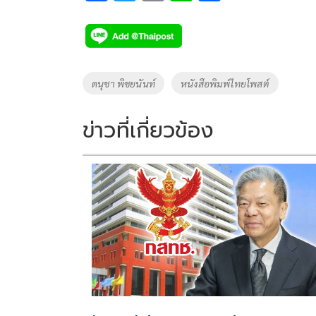
ac
wi
o
n
h
e
tt
p
e
ar
b
er
y
e
o
Li
Tags
ดนุชา พิชยนันท์
หนังสือพิมพ์ไทยโพสต์
o
n
k
k
ข่าวที่เกี่ยวข้อง