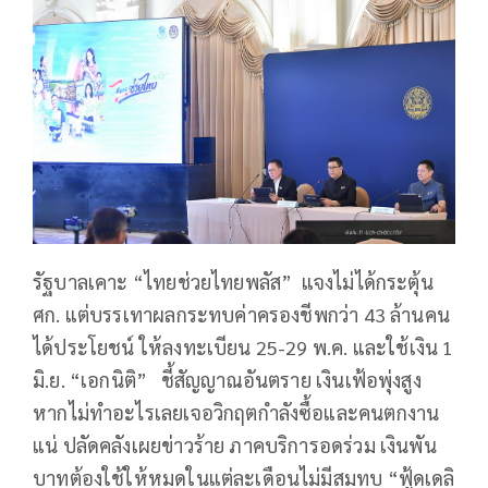
รัฐบาลเคาะ “ไทยช่วยไทยพลัส” แจงไม่ได้กระตุ้น
ศก. แต่บรรเทาผลกระทบค่าครองชีพกว่า 43 ล้านคน
ได้ประโยชน์ ให้ลงทะเบียน 25-29 พ.ค. และใช้เงิน 1
มิ.ย. “เอกนิติ” ชี้สัญญาณอันตราย เงินเฟ้อพุ่งสูง
หากไม่ทำอะไรเลยเจอวิกฤตกำลังซื้อและคนตกงาน
แน่ ปลัดคลังเผยข่าวร้าย ภาคบริการอดร่วม เงินพัน
บาทต้องใช้ให้หมดในแต่ละเดือนไม่มีสมทบ “ฟู้ดเดลิ