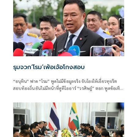
รุมจวก‘โรม’เพ้อเจ้อโกงสอบ
“อนุทิน” ฟาด “โรม” พูดไม่มีข้อมูลจริง จับโยงให้เอี่ยวทุจริต
สอบท้องถิ่น ยันไม่มีหน้าที่ดูทีโออาร์ “วรศิษฎ์” ตอก พูดข้อเท็จ
จริงไม่ครบ