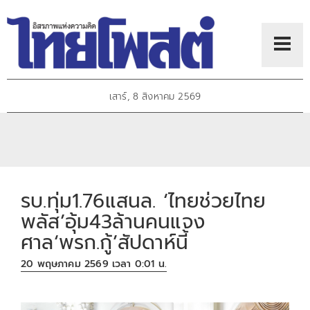
เสาร์, 8 สิงหาคม 2569
รบ.ทุ่ม1.76แสนล. ‘ไทยช่วยไทย
พลัส’อุ้ม43ล้านคนแจง
ศาล‘พรก.กู้’สัปดาห์นี้
20 พฤษภาคม 2569 เวลา 0:01 น.