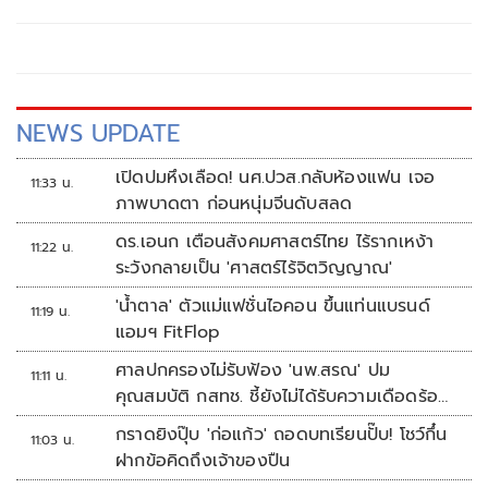
NEWS UPDATE
เปิดปมหึงเลือด! นศ.ปวส.กลับห้องแฟน เจอ
11:33 น.
ภาพบาดตา ก่อนหนุ่มจีนดับสลด
ดร.เอนก เตือนสังคมศาสตร์ไทย ไร้รากเหง้า
11:22 น.
ระวังกลายเป็น 'ศาสตร์ไร้จิตวิญญาณ'
'น้ำตาล' ตัวแม่แฟชั่นไอคอน ขึ้นแท่นแบรนด์
11:19 น.
แอมฯ FitFlop
ศาลปกครองไม่รับฟ้อง 'นพ.สรณ' ปม
11:11 น.
คุณสมบัติ กสทช. ชี้ยังไม่ได้รับความเดือดร้อน
เสียหาย
กราดยิงปุ๊บ 'ก่อแก้ว' ถอดบทเรียนปั๊บ! โชว์กึ๋น
11:03 น.
ฝากข้อคิดถึงเจ้าของปืน