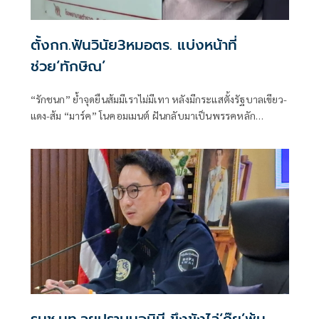
ตั้งกก.ฟันวินัย3หมอตร. แบ่งหน้าที่
ช่วย‘ทักษิณ’
“รักชนก” ย้ำจุดยืนส้มมีเราไม่มีเทา หลังมีกระแสตั้งรัฐบาลเขียว-
แดง-ส้ม “มาร์ค” โนคอมเมนต์ ฝันกลับมาเป็นพรรคหลัก
“ผบ.ตร.” ตั้งกรรมการสอบ