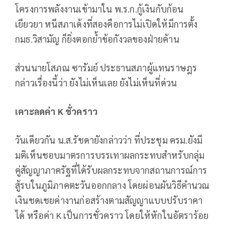
โครงการพลังงานเข้ามาใน พ.ร.ก.กู้เงินกับก้อน
เยียวยา หนีสภาเด้งที่สองคือการไม่เปิดให้มีการตั้ง
กมธ.วิสามัญ ก็ยิ่งตอกย้ำข้อกังวลของฝ่ายค้าน
ส่วนนายโสภณ ซารัมย์ ประธานสภาผู้แทนราษฎร
กล่าวเรื่องนี้ว่า ยังไม่เห็นเลย ยังไม่เห็นที่ด่วน
เคาะลดค่า
K
ชั่วคราว
วันเดียวกัน น.ส.รัชดายังกล่าวว่า ที่ประชุม ครม.ยังมี
มติเห็นชอบมาตรการบรรเทาผลกระทบสำหรับกลุ่ม
คู่สัญญาภาครัฐที่ได้รับผลกระทบจากสถานการณ์การ
สู้รบในภูมิภาคตะวันออกกลาง โดยผ่อนผันวิธีคำนวณ
เงินชดเชยค่างานก่อสร้างตามสัญญาแบบปรับราคา
ได้ หรือค่า K เป็นการชั่วคราว โดยให้หักในอัตราร้อย