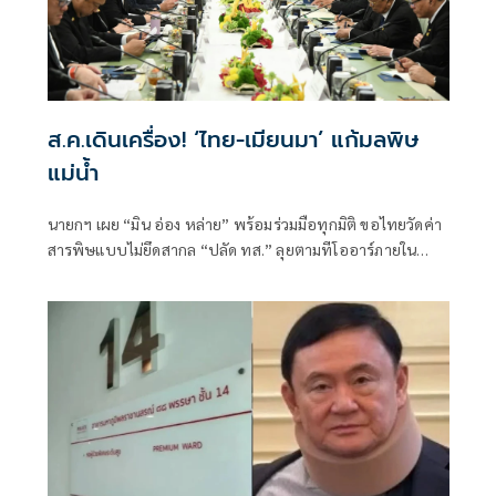
ส.ค.เดินเครื่อง! ‘ไทย-เมียนมา’ แก้มลพิษ
แม่นํ้า
นายกฯ เผย “มิน อ่อง หล่าย” พร้อมร่วมมือทุกมิติ ขอไทยวัดค่า
สารพิษแบบไม่ยึดสากล “ปลัด ทส.” ลุยตามทีโออาร์ภายใน
ส.ค.นี้ “เด็กส้ม” ซัดปูพรมแดงรับเป็นจุดต่ำที่สุดของยุทธศาสตร์
การทูตไทยบนเวทีโลก