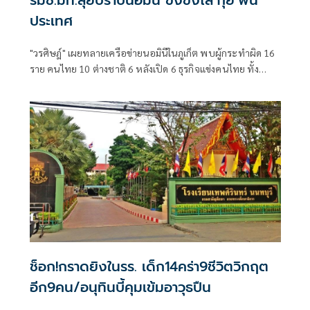
รมช.มท.ลุยปราบนอมินี ขึงขังไล่‘กุ๊ย’พ้น
ประเทศ
"วรศิษฎ์" เผยทลายเครือข่ายนอมินีในภูเก็ต พบผู้กระทำผิด 16
ราย คนไทย 10 ต่างชาติ 6 หลังเปิด 6 ธุรกิจแข่งคนไทย ทั้ง
โรงเรียนนานาชาติ-รถเช่า-ร้านอาหาร
ช็อก!กราดยิงในรร. เด็ก14คร่า9ชีวิตวิกฤต
อีก9คน/อนุทินบี้คุมเข้มอาวุธปืน