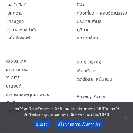
คอลัมนิสต์
กีฬา
บทความ
ท่องเที่ยว – ศิลปวัฒนธรรม
เศรษฐกิจ
ประชาสัมพันธ์
ข่าวพระราชสำนัก
ภูมิภาค
หนังสือพิมพ์
สิ่งแวดล้อม
ต่างประเทศ
PR & PRESS
อาชญากรรม
เกี่ยวกับเรา
X-CITE
ติดต่อและ สนับสนุน
ยานยนต์
สาธารณสุข-คุณภาพชีวิต
Privacy Policy
บันเทิง
เราใช้คุกกี้เพื่อพัฒนาประสิทธิภาพ และประสบการณ์ที่ดีในการใช้
ไทยโพสต์ ทีวี
เว็บไซต์ของคุณ คุณสามารถศึกษารายละเอียดได้ที่นี่
ยินยอม
นโยบายความเป็นส่วนตัว