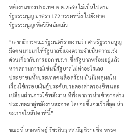
พลังงานของประเทศ พ.ศ.2569 ไม่เป็นไปตาม
รัฐธรรมนูญ มาตรา 172 วรรคหนึ่ง ไปยังศาล
รัฐธรรมนูญเพื่อวินิจฉัยแล้ว
“เลขาธิการคณะรัฐมนตรีรายงานว่า ศาลรัฐธรรมนูญ
มีจดหมายมาให้รัฐบาลชี้แจงความจำเป็นความเร่ง
ด่วนเกี่ยวกับการออก พ.ร.ก. ซึ่งรัฐบาลพร้อมอยู่แล้ว
หากสถานการณ์เช่นนี้รัฐบาลไม่ทำอะไรเลย
ประชาชนทั้งประเทศคงเดือดร้อน มันมีเหตุผลใน
เรื่องใช้กรอบเงินกู้ประคับประคองค่าครองชีพ และ
เปลี่ยนผ่านการใช้พลังงาน ที่พึ่งพาการนำเข้าจากต่าง
ประเทศมาสู่พลังงานสะอาด โดยจะชี้แจงเร็วที่สุด น่า
จะภายในสัปดาห์นี้”
ขณะที่ นายพริษฐ์ วัชรสินธุ สส.บัญชีรายชื่อ พรรค