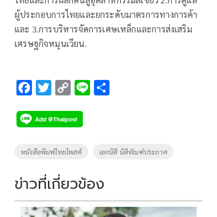
ผู้ประกอบการไทยและยกระดับมาตรการทางการค้า
และ 3.การบริหารจัดการเศษเหล็กและการส่งเสริม
เศรษฐกิจหมุนเวียน.
F
T
C
Li
S
ac
wi
o
n
h
e
tt
p
e
ar
b
er
y
e
o
Li
Tags
หนังสือพิมพ์ไทยโพสต์
เอกนิติ นิติทัณฑ์ประภาศ
o
n
k
k
ข่าวที่เกี่ยวข้อง