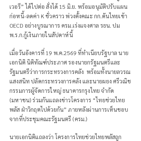
เวอรี” ได้ไปต่อ สั่งได้ 15 มิ.ย. พร้อมอนุมัติปรับแผน
ก่อหนี้-ลดค่า K ชั่วคราว พ่วงตั้งคณะ กก.ดันไทยเข้า
OECD อย่างบูรณาการ ครม.เร่งแจงศาล รธน. ปม
พ.ร.ก.กู้เงินภายในสัปดาห์นี้
เมื่อวันอังคารที่ 19 พ.ค.2569 ที่ทำเนียบรัฐบาล นาย
เอกนิติ นิติทัณฑ์ประภาศ รองนายกรัฐมนตรีและ
รัฐมนตรีว่าการกระทรวงการคลัง พร้อมทั้งนายลวรณ
แสงสนิท ปลัดกระทรวงการคลัง และนายผยง ศรีวณิช
กรรมการผู้จัดการใหญ่ ธนาคารกรุงไทย จำกัด
(มหาชน) ร่วมกันแถลงข่าวโครงการ “ไทยช่วยไทย
พลัส ฝ่าวิกฤตไปด้วยกัน” ภายหลังผ่านการเห็นชอบ
จากที่ประชุมคณะรัฐมนตรี (ครม.)
นายเอกนิติแถลงว่า โครงการไทยช่วยไทยพลัสถูก