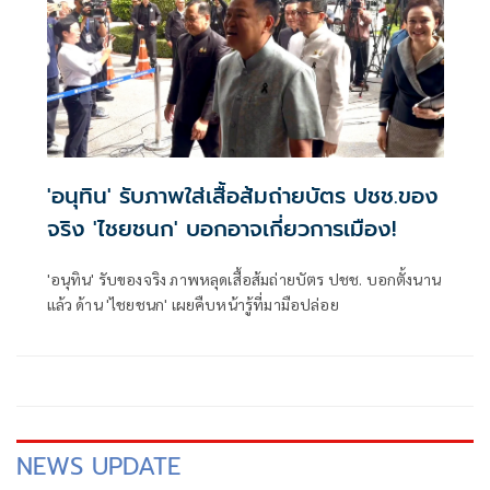
'อนุทิน' รับภาพใส่เสื้อส้มถ่ายบัตร ปชช.ของ
จริง 'ไชยชนก' บอกอาจเกี่ยวการเมือง!
'อนุทิน' รับของจริง ภาพหลุดเสื้อส้มถ่ายบัตร ปชช. บอกตั้งนาน
แล้ว ด้าน 'ไชยชนก' เผยคืบหน้ารู้ที่มามือปล่อย
NEWS UPDATE