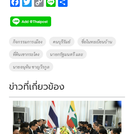
F
T
C
Li
S
ac
wi
o
n
h
e
tt
p
e
ar
b
er
y
e
o
Li
Tags
กิจกรรมการเมือง
คนบุรีรัมย์
ชื่อในทะเบียนบ้าน
o
n
ที่ดินเขากระโดง
นายกรัฐมนตรี และ
k
k
นายอนุทิน ชาญวีรกูล
ข่าวที่เกี่ยวข้อง