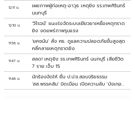
เผยภาพผู้ก่อเหตุ-อาวุธ เหตุยิง รร.เทพศิรินทร์
12:11 น.
นนทบุรี
'วิโรจน์' แนะเร่งจัดระบบเยียวยาเหยื่อเหตุกราด
12:10 น.
ยิง งดแพร่ภาพรุนแรง
'ยศชนัน' สั่ง ศธ. ดูแลความปลอดภัยขั้นสูงสุด
11:56 น.
คลี่คลายเหตุกราดยิง
สลด! เหตุยิง รร.เทพศิรินทร์ นนทบุรี เสียชีวิต
11:47 น.
7 ราย เจ็บ 15
นักร้องจัดให้ ยื่น ป.ป.ช.สอบจริยธรรม
11:46 น.
'สส.พรรคส้ม' บิดเบือน เปิดความลับ 'บังเกอร์
ทหาร'