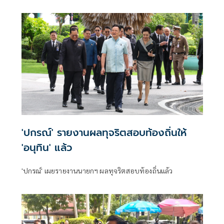
ใคร พอใจ ขรก.ยึดแนวทางปิดชื่อถือพฤติกรรม บอกไม่มีใครวิ่ง
เต้นได้ ชี้รีเซ็ต มท.จบใน ก.ย.นี้
'ปกรณ์' รายงานผลทุจริตสอบท้องถิ่นให้
'อนุทิน' แล้ว
'ปกรณ์' เผยรายงานนายกฯ ผลทุจริตสอบท้องถิ่นแล้ว