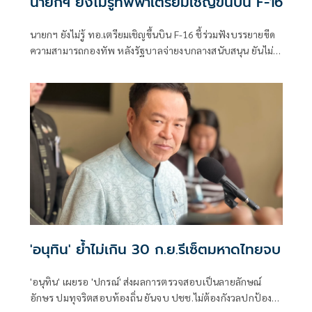
นายกฯ ยังไม่รู้ทัพฟ้าเตรียมเชิญขึ้นบิน F-16
นายกฯ ยังไม่รู้ ทอ.เตรียมเชิญขึ้นบิน F-16 ชี้ร่วมฟังบรรยายขีด
ความสามารถกองทัพ หลังรัฐบาลจ่ายงบกลางสนับสนุน ยันไม่
ได้แสดงเขี้ยวเล็บ ไม่มีขอบินดูชายแดน
'อนุทิน' ย้ำไม่เกิน 30 ก.ย.รีเซ็ตมหาดไทยจบ
'อนุทิน' เผยรอ 'ปกรณ์' ส่งผลการตรวจสอบเป็นลายลักษณ์
อักษร ปมทุจริตสอบท้องถิ่น ยันจบ ปชช.ไม่ต้องกังวลปกป้อง