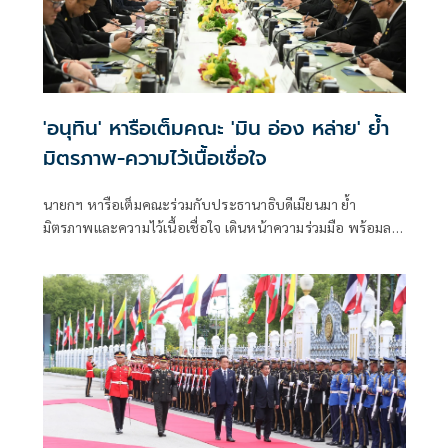
'อนุทิน' หารือเต็มคณะ 'มิน อ่อง หล่าย' ย้ำ
มิตรภาพ-ความไว้เนื้อเชื่อใจ
นายกฯ หารือเต็มคณะร่วมกับประธานาธิบดีเมียนมา ย้ำ
มิตรภาพและความไว้เนื้อเชื่อใจ เดินหน้าความร่วมมือ พร้อมลง
นาม MOU 3 ฉบับ เสริมสร้างความร่วมมือแรงงาน -จัดการ
คุณภาพน้ำ -เทคโนโลยีอวกาศ