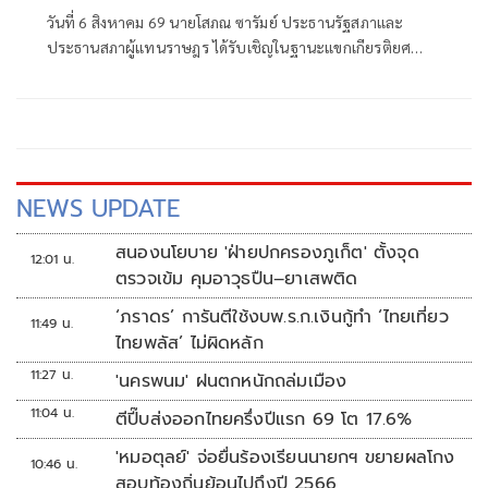
เวียดนาม เติบโตจากเพื่อนบ้านสู่หุ้นส่วนทาง
วันที่ 6 สิงหาคม 69 นายโสภณ ซารัมย์ ประธานรัฐสภาและ
ยุทธศาสตร์รอบด้าน
ประธานสภาผู้แทนราษฎร ได้รับเชิญในฐานะแขกเกียรติยศ
กล่าวสุนทรพจน์เปิดงานนิทรรศการ “The Woven Ties:
Celebrating 50 Years of Thailand–Viet Nam Diplomatic
Relations”
NEWS UPDATE
สนองนโยบาย 'ฝ่ายปกครองภูเก็ต' ตั้งจุด
12:01 น.
ตรวจเข้ม คุมอาวุธปืน–ยาเสพติด
‘ภราดร’ การันตีใช้งบพ.ร.ก.เงินกู้ทำ ‘ไทยเที่ยว
11:49 น.
ไทยพลัส’ ไม่ผิดหลัก
11:27 น.
'นครพนม' ฝนตกหนักถล่มเมือง
11:04 น.
ตีปี๊บส่งออกไทยครึ่งปีแรก 69 โต 17.6%
'หมอตุลย์' จ่อยื่นร้องเรียนนายกฯ ขยายผลโกง
10:46 น.
สอบท้องถิ่นย้อนไปถึงปี 2566