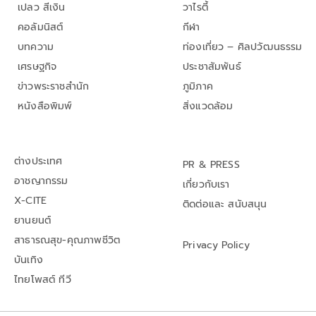
เปลว สีเงิน
วาไรตี้
คอลัมนิสต์
กีฬา
บทความ
ท่องเที่ยว – ศิลปวัฒนธรรม
เศรษฐกิจ
ประชาสัมพันธ์
ข่าวพระราชสำนัก
ภูมิภาค
หนังสือพิมพ์
สิ่งแวดล้อม
ต่างประเทศ
PR & PRESS
อาชญากรรม
เกี่ยวกับเรา
X-CITE
ติดต่อและ สนับสนุน
ยานยนต์
สาธารณสุข-คุณภาพชีวิต
Privacy Policy
บันเทิง
ไทยโพสต์ ทีวี