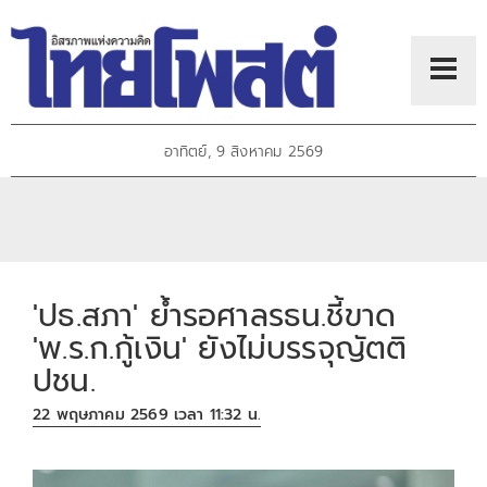
อาทิตย์, 9 สิงหาคม 2569
'ปธ.สภา' ย้ำรอศาลรธน.ชี้ขาด
'พ.ร.ก.กู้เงิน' ยังไม่บรรจุญัตติ
ปชน.
22 พฤษภาคม 2569 เวลา 11:32 น.