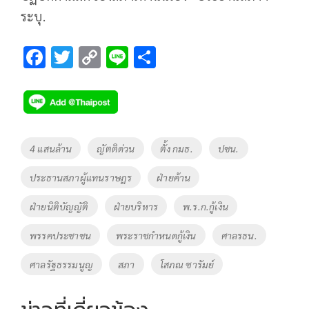
ระบุ.
F
T
C
Li
S
ac
wi
o
n
h
e
tt
p
e
ar
b
er
y
e
o
Li
Tags
4 แสนล้าน
ญัตติด่วน
ตั้ง กมธ.
ปชน.
o
n
ประธานสภาผู้แทนราษฎร
ฝ่ายค้าน
k
k
ฝ่ายนิติบัญญัติ
ฝ่ายบริหาร
พ.ร.ก.กู้เงิน
พรรคประชาชน
พระราชกำหนดกู้เงิน
ศาลรธน.
ศาลรัฐธรรมนูญ
สภา
โสภณ ซารัมย์