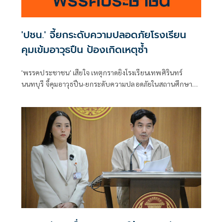
'ปชน.' จี้ยกระดับความปลอดภัยโรงเรียน
คุมเข้มอาวุธปืน ป้องเกิดเหตุซ้ำ
'พรรคประชาชน' เสียใจ เหตุกราดยิงโรงเรียนเทพศิรินทร์
นนทบุรี จี้คุมอาวุธปืน-ยกระดับความปลอดภัยในสถานศึกษา
ของดเผยแพร่ความรุนแรง