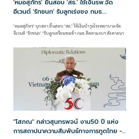
'หมอสุภัทร' ยื่นสอบ 'สธ.' ใช้เงินรพ.จัด
อีเวนต์ 'รักชนก' รับลูกเร่งชง กมธ.
สังคายนา
'หมอสุภัทร’ บุกสภา ยื่นสอบ ‘สธ.’ ใช้เงินบำรุงโรงพยาบาลจัด
อีเวนต์ 'รักชนก' ’รับลูกเตรียมชงเข้า กมธ.ติดตามงบฯ สังคายนา
"โสภณ" กล่าวสุนทรพจน์ งาน50 ปี แห่ง
การสถาปนาความสัมพันธ์ทางการทูตไทย -