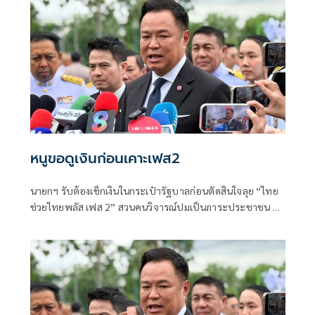
หนูขอดูเงินก่อนเคาะเฟส2
นายกฯ รับต้องเช็กเงินในกระเป๋ารัฐบาลก่อนตัดสินใจลุย “ไทย
ช่วยไทยพลัส เฟส 2” สวนคนวิจารณ์ปมเป็นภาระประชาชน ชี้
การค้า-จีดีพีพุ่งไม่พูดถึง “ศุภจี” รอถก “เอกนิติ” ดันไทยเที่ยว
ไทยพลัสหรือไม่