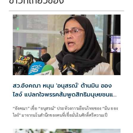
ข่าวที่เกี่ยวข้อง
สว.อังคณา หนุน 'อนุสรณ์' ต้านมิน ออง
ไลง์ แปลกใจพรรคส้มพูดสิทธิมนุษยชนแต่
กลับเงียบ
“อังคณา” เชื่อ “อนุสรณ์” ประท้วงการเยือนไทยของ “มิน ออง
ไลง์” มาจากมโนสำนึกของคนที่เชื่อมั่นในศักดิ์ศรีความเป็