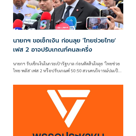
นายกฯ ขอเช็กเงิน ก่อนลุย 'ไทยช่วยไทย'
เฟส 2 อาจปรับเกณฑ์คนละครึ่ง
นายกฯ รับเช็กเงินในกระเป๋ารัฐบาล ก่อนตัดสินใจลุย 'ไทยช่วย
ไทย พลัส' เฟส 2 หรือปรับเกณฑ์ 50:50 สวนคนวิจารณ์ปมเป็น
ภาระประชาชน ชี้การค้า-จีดีพี พุ่งไม่พูดถึง ยันสถานะคลังยัง
แข็งแรง