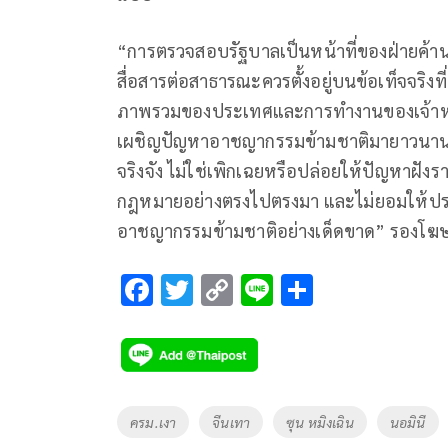
“การตรวจสอบรัฐบาลเป็นหน้าที่ของฝ่ายค้า
สื่อสารต่อสาธารณะควรตั้งอยู่บนข้อเท็จจริงที
ภาพรวมของประเทศและการทำงานของเจ้าหน้าที่ท
เผชิญปัญหาอาชญากรรมข้ามชาติมายาวนาน แต
จริงจัง ไม่ใช่เพิกเฉยหรือปล่อยให้ปัญหาฝังร
กฎหมายอย่างตรงไปตรงมา และไม่ยอมให้ประ
อาชญากรรมข้ามชาติอย่างเด็ดขาด” รองโฆษ
F
T
C
Li
S
ac
wi
o
n
h
e
tt
p
e
ar
b
er
y
e
o
Li
Tags
ครม.เงา
จีนเทา
ซุน หมิงเฉิน
นอมินี