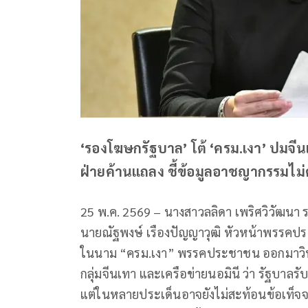
‘รองโฆษกรัฐบาล’ โต้ ‘ครม.เงา’ ปมจีน
ฝ่ายค้านแถลง ชี้ข้อมูลอาชญากรรมไม่ค
25 พ.ค. 2569 – นางสาวลลิดา เพริศวิวัฒนา
นายณัฐพงษ์ เรืองปัญญาวุฒิ หัวหน้าพรรค
ในนาม “ครม.เงา” พรรคประชาชน ออกมาวิพ
กลุ่มจีนเทา และเครือข่ายนอมินี ว่า รัฐบาล
แต่ในหลายประเด็นอาจยังไม่สะท้อนข้อเท็จจร