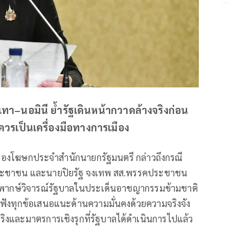
เทา–นอมินี ย้ำรัฐเดินหน้ากวาดล้างจริงก่อน
วรเป็นเครื่องมือทางการเมือง
 รองโฆษกประจำสำนักนายกรัฐมนตรี กล่าวถึงกรณี
ประชาชน และนายปิยรัฐ จงเทพ สส.พรรคประชาชน
ากษ์วิจารณ์รัฐบาลในประเด็นอาชญากรรมข้ามชาติ
รับฟังทุกข้อเสนอแนะด้านความมั่นคงด้วยความจริงจัง
ิงและมาตรการเชิงรุกที่รัฐบาลได้ดำเนินการไปแล้ว