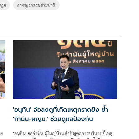
รกูล
อาชญากรรมข้ามชาติ
'อนุทิน' จ่อลงดูที่เกิดเหตุกราดยิง ย้ำ
'กำนัน-ผญบ.' ช่วยดูแลป้องกัน
ทย
'อนุทิน' ยกกำนัน-ผู้ใหญ่บ้าน สำคัญต่อการบริหาร ชี้เหตุ