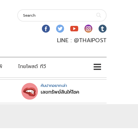
LINE : @THAIPOST
พ์
ไทยโพสต์ ทีวี
คันปากอยากเล่า
เลขทรัพย์สินให้โชค