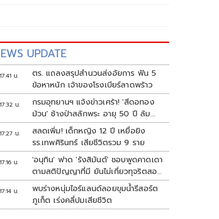
EWS UPDATE
ตร. แถลงสรุปสำนวนส่งอัยการ ฟัน 5
17:41 น.
ข้อหาหนัก เจ้าของโรงเบียร์ลาดพร้าว
กรมอุทยานฯ แจ้งข่าวเศร้า! 'สีดอทอง
17:32 น.
ม้วน' ช้างป่าสลักพระ อายุ 50 ปี ล้ม
แล้ว
สลดเพิ่ม! เด็กหญิง 12 ปี เหยื่อยิง
17:27 น.
รร.เทพศิรินทร์ เสียชีวิตรวม 9 ราย
'อนุทิน' ฟาด 'รังสิมันต์' ชอบพูดคาดเดา
17:16 น.
ตามสติปัญญาที่มี ยันไม่เกี่ยวทุจริตสอบ
ท้องถิ่น
พบร่างหนุ่มไอร์แลนด์ลอยขุมน้ำรีสอร์ต
17:14 น.
ภูเก็ต เร่งคลี่ปมเสียชีวิต