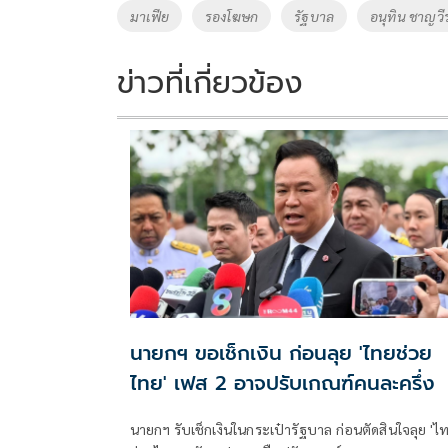
o
n
มาเฟีย
รองโฆษก
รัฐบาล
อนุทิน ชาญวี
k
k
ข่าวที่เกี่ยวข้อง
นายกฯ ขอเช็กเงิน ก่อนลุย 'ไทยช่วย
ไทย' เฟส 2 อาจปรับเกณฑ์คนละครึ่ง
นายกฯ รับเช็กเงินในกระเป๋ารัฐบาล ก่อนตัดสินใจลุย 'ไ