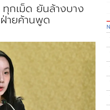
' ทุกเม็ด ยันล้างบาง
นฝ่ายค้านพูด
N