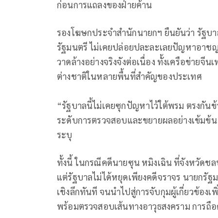
ก่อนการแถลงของฝ่ายค้าน
รองโฆษกประจำสำนักนายกฯ ยืนยันว่า รัฐบา
รัฐมนตรี ไม่เคยปล่อยปละละเลยปัญหาอาชญา
วาดล้างอย่างจริงจังต่อเนื่อง ทั้งเครือข่ายจี
ต่างชาติในหลายพื้นที่สำคัญของประเทศ
“รัฐบาลนี้ไม่เคยซุกปัญหาไว้ใต้พรม ตรงกันข้า
ระดับการตรวจสอบและขยายผลอย่างเข้มข้น จน
ระบุ
ทั้งนี้ ในกรณีคดีนายซุน หมิงเฉิน ที่จังหวัดชล
แต่รัฐบาลไม่ได้หยุดเพียงคดีจราจร นายกรัฐ
เชิงลึกทันที จนนำไปสู่การจับกุมผู้เกี่ยวข้อ
พร้อมตรวจสอบเส้นทางอาวุธสงคราม การถือ