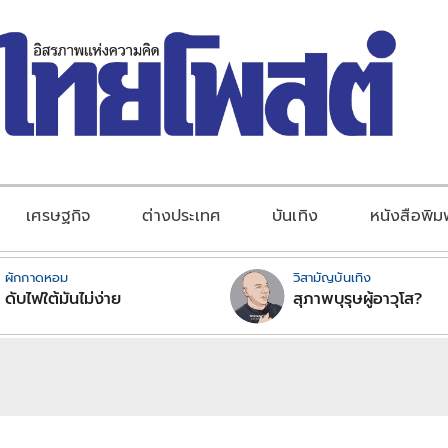
เศรษฐกิจ
ต่างประเทศ
บันเทิง
หนังสือพิม
ผักกาดหอม
วิสามัญบันเทิง
ดับไฟใต้มันไม่ง่าย
สุภาพบุรุษผู้อาวุโส?