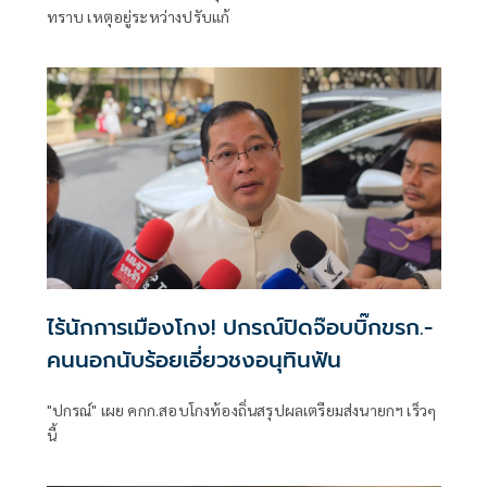
ทราบ เหตุอยู่ระหว่างปรับแก้
ไร้นักการเมืองโกง! ปกรณ์ปิดจ๊อบบิ๊กขรก.-
คนนอกนับร้อยเอี่ยวชงอนุทินฟัน
"ปกรณ์" เผย คกก.สอบโกงท้องถิ่นสรุปผลเตรียมส่งนายกฯ เร็วๆ
นี้