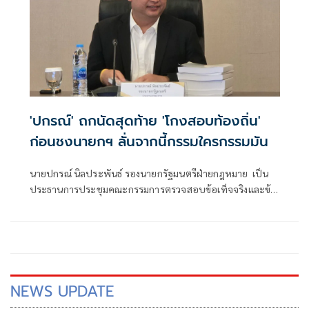
'ปกรณ์' ถกนัดสุดท้าย 'โกงสอบท้องถิ่น'
ก่อนชงนายกฯ ลั่นจากนี้กรรมใครกรรมมัน
นายปกรณ์ นิลประพันธ์​ รองนายก​รัฐมนตรี​ฝ่าย​กฎหมาย​ เป็น
ประธานการประชุมคณะกรรมการตรวจสอบข้อเท็จจริงและข้อ
กฎหมาย กรณีทุจริตการสอบแข่งขันเพื่อบรรจุบุคคลเป็น
ข้าราชการหรือพนักงานส่วนท้องถิ่น ปี 2568 ครั้งที่ 4/2569​ โด
NEWS UPDATE