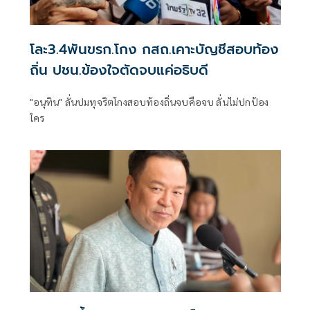
โละ3.4พันขรก.โกง กสถ.เคาะบัญชีสอบท้อง
ถิ่น ปชน.ข้องใจตัดจบแค่อธิบดี
"อนุทิน" ลั่นปมทุจริตโกงสอบท้องถิ่นจบคือจบ ลั่นไม่ปกป้อง
ใคร