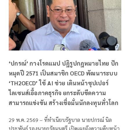
‘ปกรณ์’ กางโรดแมป ปฎิรูปกฎหมายไทย ปัก
หมุดปี 2571 เป็นสมาชิก OECD พัฒนาระบบ
‘TH2OECD’ ใช้ AI ช่วย เดินหน้าซุปเปอร์
ไลเซนส์เอื้อภาคธุรกิจ ยกระดับขีดความ
สามารถแข่งขัน สร้างเชื่อมั่นนักลงทุนทั่วโลก
29 พ.ค. 2569 – ที่ทำเนียบรัฐบาล นายปกรณ์ นิล
ประพันธ์ รองนายกรัฐมนตรี เปิดเผยถึงความคืบหน้า