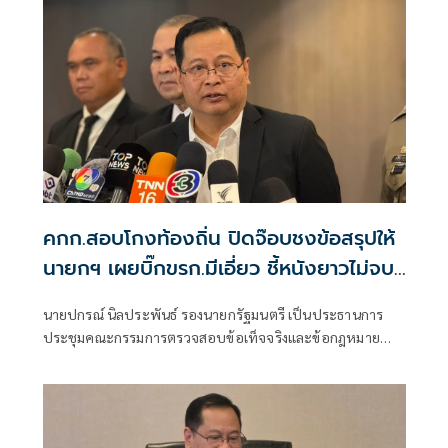
คกก.สอบโกงท้องถิ่น ปิดจ๊อบชงข้อสรุปให้
นายกฯ เผยบิ๊กขรก.มีเอี่ยว ชี้หนังยาวไม่จบ
ง่าย
นายปกรณ์ นิลประพันธ์ รองนายกรัฐมนตรี เป็นประธานการ
ประชุมคณะกรรมการตรวจสอบข้อเท็จจริงและข้อกฎหมาย
กรณีทุจริตการสอบแข่งขันเพื่อบรรจุบุคคลเป็นข้าราชการหรือ
พนักงานส่วนท้องถิ่น ปี 2568 ครั้งที่ 4