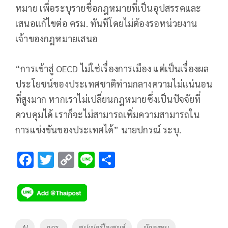
หมาย เพื่อระบุรายชื่อกฎหมายที่เป็นอุปสรรคและ
เสนอแก้ไขต่อ ครม. ทันทีโดยไม่ต้องรอหน่วยงาน
เจ้าของกฎหมายเสนอ
“การเข้าสู่ OECD ไม่ใช่เรื่องการเมือง แต่เป็นเรื่องผล
ประโยชน์ของประเทศชาติท่ามกลางความไม่แน่นอน
ที่สูงมาก หากเราไม่เปลี่ยนกฎหมายซึ่งเป็นปัจจัยที่
ควบคุมได้ เราก็จะไม่สามารถเพิ่มความสามารถใน
การแข่งขันของประเทศได้” นายปกรณ์ ระบุ.
F
T
C
Li
S
ac
wi
o
n
h
e
tt
p
e
ar
b
er
y
e
o
Li
Tags
AI
กกร.
ซุปเปอร์ไลเซนส์
นักลงทุน