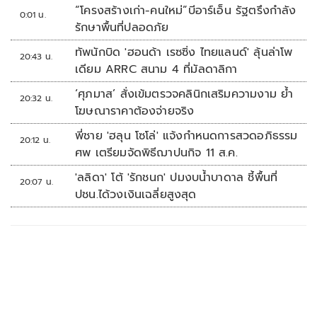
“โครงสร้างเก่า-คนใหม่”บีอาร์เอ็น รัฐตรึงกำลัง
0:01 น.
รักษาพื้นที่ปลอดภัย
ทัพนักบิด 'ฮอนด้า เรซซิ่ง ไทยแลนด์' ลุ้นล่าโพ
20:43 น.
เดียม ARRC สนาม 4 ที่มัลดาลิกา
‘ศุภมาส’ สั่งเข้มตรวจคลินิกเสริมความงาม ย้ำ
20:32 น.
โฆษณาราคาต้องจ่ายจริง
พี่ชาย 'ฮลุน โซโล่' แจ้งกำหนดการสวดอภิธรรม
20:12 น.
ศพ เตรียมจัดพิธีฌาปนกิจ 11 ส.ค.
'ลลิดา' โต้ 'รักชนก' ปมงบน้ำบาดาล ชี้พื้นที่
20:07 น.
ปชน.ได้วงเงินเฉลี่ยสูงสุด