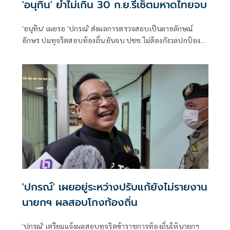
'อนุทิน' ย้ำไม่เกิน 30 ก.ย.รีเซ็ตมหาดไทยจบ
'อนุทิน' เผยรอ 'ปกรณ์' ส่งผลการตรวจสอบเป็นลายลักษณ์
อักษร ปมทุจริตสอบท้องถิ่น ยันจบ ปชช.ไม่ต้องกังวลปกป้อง
ใคร พอใจ ขรก.ยึดแนวทางปิดชื่อถือพฤติกรรม บอกไม่มีใครวิ่ง
เต้นได้ ชี้รีเซ็ต มท.จบใน ก.ย.นี้
'ปกรณ์' เผยอยู่ระหว่างปรับแก้ยังไม่รายงาน
นายกฯ ผลสอบโกงท้องถิ่น
'ปกรณ์' เตรียมแจ้งผลสอบทุจริตข้าราชการท้องถิ่นให้นายกฯ