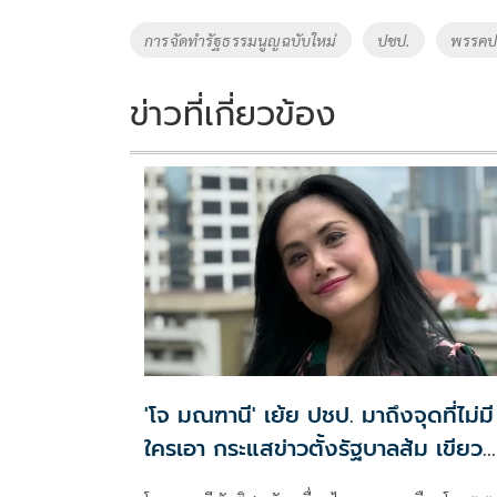
o
Li
Tags
การจัดทำรัฐธรรมนูญฉบับใหม่
ปชป.
พรรคปร
o
n
k
k
ข่าวที่เกี่ยวข้อง
'โจ มณฑานี' เย้ย ปชป. มาถึงจุดที่ไม่มี
ใครเอา กระแสข่าวตั้งรัฐบาลส้ม เขียว
แดง ก็ยังไม่มีฟ้าเลย