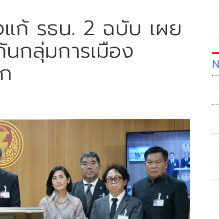
างแก้ รธน. 2 ฉบับ เผย
ันกลุ่มการเมือง
N
าก