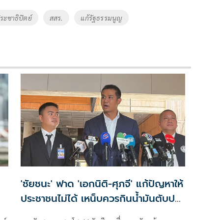
ะชาธิปัตย์
สสร.
แก้รัฐธรรมนูญ
'ชัยชนะ' ฟาด 'เอกนิติ-ศุภจี' แก้ปัญหาให้
ประชาชนไม่ได้ เหน็บควรกินน้ำมันตับปลา
สมองจะได้ดีขึ้น