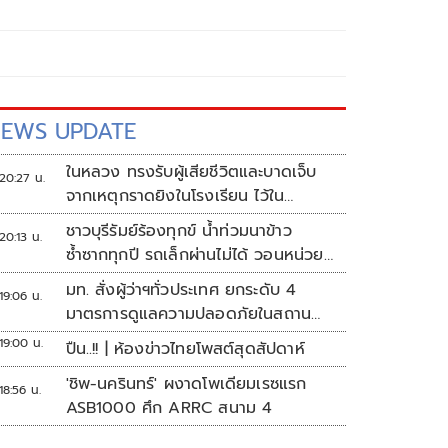
EWS UPDATE
ในหลวง ทรงรับผู้เสียชีวิตและบาดเจ็บ
20:27 น.
จากเหตุกราดยิงในโรงเรียน ไว้ใน
พระบรมราชานุเคราะห์
ชาวบุรีรัมย์ร้องทุกข์ น้ำท่วมนาข้าว
20:13 น.
ซ้ำซากทุกปี รถเล็กผ่านไม่ได้ วอนหน่วย
งานเร่งแก้ไข
มท. สั่งผู้ว่าฯทั่วประเทศ ยกระดับ 4
19:06 น.
มาตรการดูแลความปลอดภัยในสถาน
ศึกษา
19:00 น.
ปืน..!! | ห้องข่าวไทยโพสต์สุดสัปดาห์
'ชิพ-นครินทร์' ผงาดโพเดียมเรซแรก
18:56 น.
ASB1000 ศึก ARRC สนาม 4