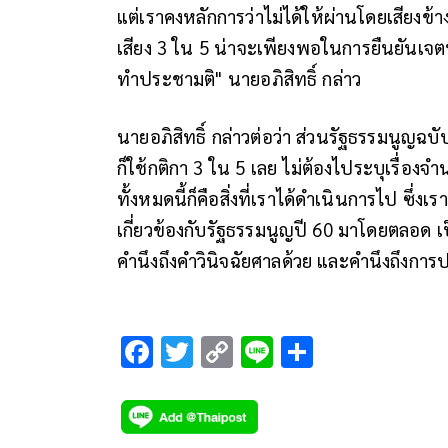
แต่เราคงหลักการว่าไม่ได้ให้ผ่านโดยเสียงข้าง
เสียง 3 ใน 5 น่าจะเพียงพอในการยืนยันเจ
ทำประชามติ" นายอภิสิทธิ์ กล่าว
นายอภิสิทธิ์ กล่าวต่อว่า ส่วนรัฐธรรมนูญฉบับ
ก็ใช้กติกา 3 ใน 5 เลย ไม่ต้องไประบุเรื่อ
ทั้งหมดนี้ก็คือสิ่งที่เราได้ดำเนินการไป ซึ
เกี่ยวข้องกับรัฐธรรมนูญปี 60 มาโดยตลอด เ
คำนึงถึงคำวินิจฉัยศาลด้วย และคำนึงถึงก
F
T
C
Li
S
ac
wi
o
n
h
e
tt
p
e
ar
b
er
y
e