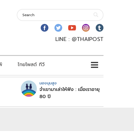
LINE : @THAIPOST
พ์
ไทยโพสต์ ทีวี
มองมุมสูง
จำเขามาเล่าให้ฟัง : เมื่อเราอายุ
80 ปี