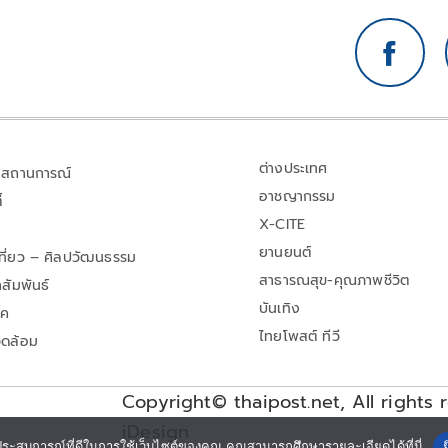
ต่างประเทศ
สถานการณ์
อาชญากรรม
้
X-CITE
ยานยนต์
เที่ยว – ศิลปวัฒนธรรม
สาธารณสุข-คุณภาพชีวิต
สัมพันธ์
บันเทิง
าค
ไทยโพสต์ ทีวี
วดล้อม
Copyright© thaipost.net, All rights 
iDesign
ประสบการณ์ที่ดีในการใช้เว็บไซต์ของคุณ คุณสามารถศึกษารายละเอียดได้ที่นี่