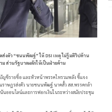
่งตัว “ชนนพัฒฐ์” ให้ DSI เหตุ ไม่รู้มติวิปค้าน
ร่วม ส่วนรัฐบาลผลักให้เป็นฝ่ายค้าน
บัญชีรายชื่อ และหัวหน้าพรรคไทรวมพลัง ชี้แจง
แทนราษฎรส่งตัว นายชนนพัฒฐ์ นาคสั้ว สส.พรรคกล้า
พนันออนไลน์และการฟอกเงินในระหว่างสมัยประชุม