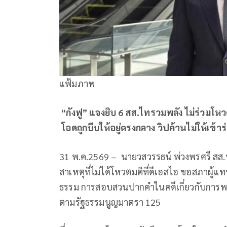
แฟ้มภาพ
“กังฟู” แจงยิบ 6 สส.ไทรวมพลัง ไม่ร่วมโหวตส
โอดถูกบีบให้อยู่ตรงกลาง วิปค้านไม่ให้เข้า
31 พ.ค.2569 – นายวสวรรธน์ พ่วงพรศรี สส.
สาเหตุที่ไม่ได้โหวตมติที่ดีเอสไอ ขอสภาผู้
ธรรม การสอบสวนปากคำในคดีเกี่ยวกับการ
ตามรัฐธรรมนูญมาตรา 125