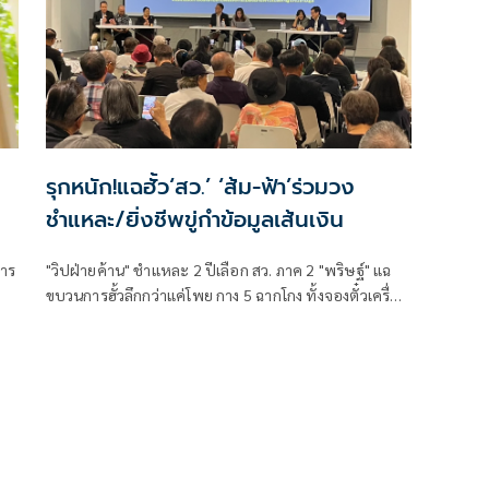
ผย
รุกหนัก!แฉฮั้ว‘สว.’ ‘ส้ม-ฟ้า’ร่วมวง
ชำแหละ/ยิ่งชีพขู่กำข้อมูลเส้นเงิน
การ
"วิปฝ่ายค้าน" ชำแหละ 2 ปีเลือก สว. ภาค 2 "พริษฐ์" แฉ
ขบวนการฮั้วลึกกว่าแค่โพย กาง 5 ฉากโกง ทั้งจองตั๋วเครื่อง
บิน-จัดโรงแรม-เสนอเงินให้