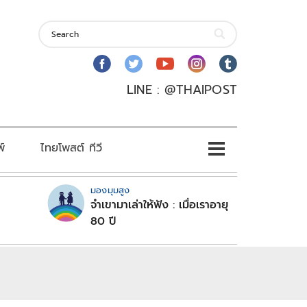
LINE : @THAIPOST
พ์
ไทยโพสต์ ทีวี
มองมุมสูง
จำเขามาเล่าให้ฟัง : เมื่อเราอายุ
80 ปี