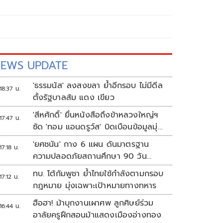
EWS UPDATE
'ธรรมนัส' ลงสงขลา ย้ำอีกรอบ ไม่มีดีล
18:37 น.
ตั้งรัฐบาลส้ม แดง เขียว
'สีหศักดิ์' ยื่นหนังสือถึงข้าหลวงใหญ่ฯ
17:47 น.
ซัด 'ทอม แอนดรูว์ส' บิดเบือนข้อมูลมุ่ง
แสวงหาผลประโยชน์ทางการเมือง
'ยศชนัน' กาง 6 แผน ดันมาตรฐาน
17:18 น.
ความปลอดภัยสถานศึกษา 90 วัน
ป้องกันก่อเหตุรุนแรง
ทบ. โต้กัมพูชา ย้ำไทยใช้กำลังตามกรอบ
17:12 น.
กฎหมาย มุ่งเฉพาะเป้าหมายทางทหาร
ฮือฮา! ม้าบุกงานเผาศพ ลูกศิษย์ร่วม
16:44 น.
อาลัยครูฝึกสอนม้าแสดงเมืองอ่างทอง