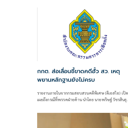
คดีได้คงไม่มายืนอยู่ตรงนี้ รับลดบทบาทตรวจสอบ เหตุ
ภารกิจงานประชุมคณะอนุฯหลายชุด เผยยังมีเพื่อน
สส.รายอื่นของพรรคประชาชน รับผิดชอบโดยตรงอยู่แล
กกต. ส่อเลื่อนชี้ขาดคดีฮั้ว สว. เหตุ
พยานหลักฐานยังไม่ครบ
รายงานภายในจากกรมสอบสวนคดีพิเศษ (ดีเอสไอ) เปิ
เผยถึงกรณีที่พรรคฝ่ายค้าน นำโดย นายพริษฐ์ วัชรสินธุ
หรือไอติม สส.บัญชีรายชื่อ และรองหัวหน้าพรรค
ประชาชน พร้อมด้วย นายยิ่งชีพ อัชฌานนท์ ผู้อำนวยก
โครงการอินเทอร์เน็ตเพื่อกฎหมายประชาชน หรือไอลอ
(iLaw) ได้นำคำให้การของพยานและเอกสารบางส่วนที่อ