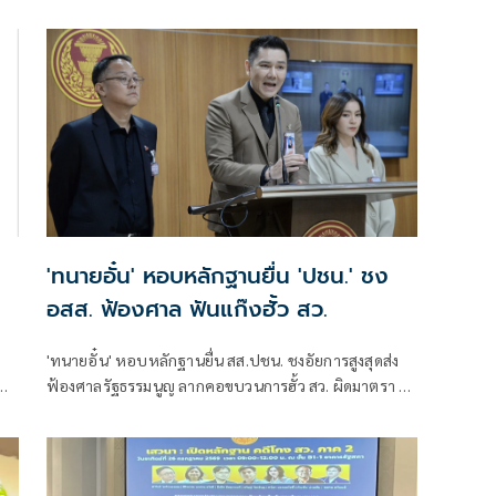
ติด
รมต.อาจรอด เพราะคดีอาญา หลักฐานต้องชัดสิ้นข้อสงสัย
เตือนกกต.หากไม่ส่งศาลฎีกาสอย 138 สว.โดนร้องเอาผิด
้ว
ติดคุก!
'ทนายอั๋น' หอบหลักฐานยื่น 'ปชน.' ชง
อสส. ฟ้องศาล ฟันแก๊งฮั้ว สว.
ด
'ทนายอั๋น' หอบหลักฐานยื่น สส.ปชน. ชงอัยการสูงสุดส่ง
ฟ้องศาลรัฐธรรมนูญ ลากคอขบวนการฮั้ว สว. ผิดมาตรา 49
พร้อมฟันกกต. ผิด 157 ด้าน 'ภัณฑิล' ย้ำต้องคุ้มครอง
าร
พยาน ไม่ใช่ข่มขู่
ว์
้าง