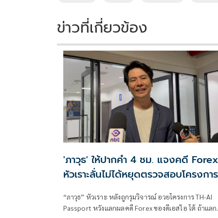
o
n
k
k
ข่าวที่เกี่ยวข้อง
'ภาวุธ' ให้ปากคำ 4 ชม. แจงคดี Fore
หัวเราะลั่นไม่ได้หยุดตรวจสอบโครงการ
AI แลกจบคดี
“ภาวุธ” หัวเราะ หลังถูกรุมวิจารณ์ อวยโครงการ TH-AI
Passport หวังแลกผลคดี Forex ของดีเอสไอ โต้ ถ้าแล