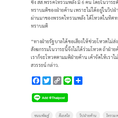
ซึ่ง สส.พรรคไทรวมพลัง มี 6 คน โดยในวาระดั
ทราบมติของฝ่ายค้าน เพราะไม่ได้อยู่ในวิปฝ่าย
ผ่านมาของพรรคไทรวมพลัง ได้โหวตในทิศทางเดี
ทราบมติ
“ทางฝ่ายรัฐบาลได้ขอเสียงให้ช่วยโหวตไม่ส่ง
สังฆกรรมในวาระนี้จึงไม่ได้ร่วมโหวต ถ้าฝ่ายค
เราก็จะโหวตตามมติฝ่ายค้าน เค้าจัดให้เราไม่
สวรรธน์ กล่าว.
F
T
C
Li
S
ac
wi
o
n
h
e
tt
p
e
ar
b
er
y
e
o
Li
Tags
ชนนพัฒฐ์
ดีเอสไอ
วิปฝ่ายค้าน
ไทรวมพ