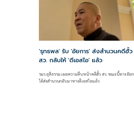
ว่าเกี่ยวข้องกับคดีฮั้วเลือกสมาชิกวุฒิสภา (สว.) มาเปิดเ
ต่อสาธารณ
'รุทธพล' รับ 'อัยการ' ส่งสำนวนคดีฮั้ว
สว. กลับให้ 'ดีเอสไอ' แล้ว
รมว.ยุติธรรม เผยความคืบหน้าคดีฮั้ว สว. ขณะนี้ทางอัย
ได้ส่งสำนวนกลับมาทางดีเอสไอแล้ว