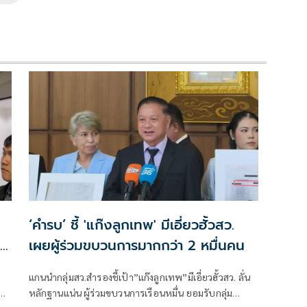
x
‘คำรบ’ ชี้ 'แก๊งลูกเทพ' มีเอี่ยวฮั้วสว.
เผยผู้ร่วมขบวนการมากกว่า 2 หมื่นคน
แกนนำกลุ่มสว.สำรองชี้เป้า”แก๊งลูกเทพ”มีเอี่ยวฮั้วสว. ลั่น
กผล
หลักฐานแน่น ผู้ร่วมขบวนการเรือนหมื่น ยอมรับกลุ่ม