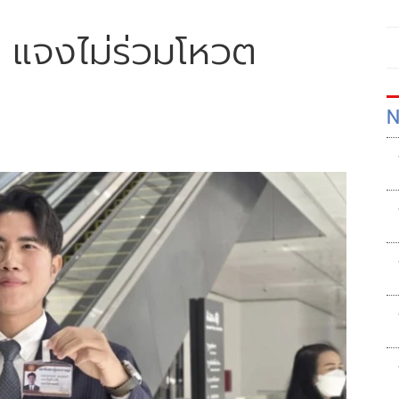
ู' แจงไม่ร่วมโหวต
N