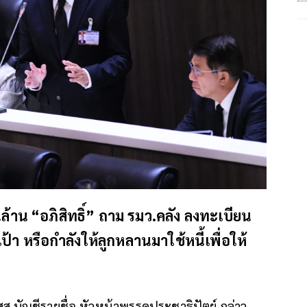
นล้าน “อภิสิทธิ์” ถาม รมว.คลัง ลงทะเบียน
้า หรือกำลังให้ลูกหลานมาใช้หนี้เพื่อให้
สส.บัญชีรายชื่อ หัวหน้าพรรคประชาธิปัตย์ กล่าว