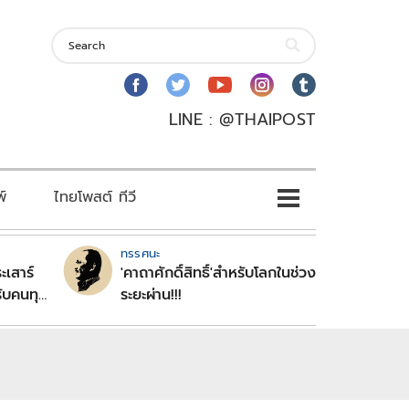
LINE : @THAIPOST
พ์
ไทยโพสต์ ทีวี
ทรรศนะ
ะเสาร์
'คาถาศักดิ์สิทธิ์'สำหรับโลกในช่วง
ับคนทุก
ระยะผ่าน!!!