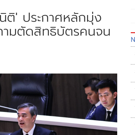
กนิติ' ประกาศหลักมุ่ง
ถามตัดสิทธิบัตรคนจน
N