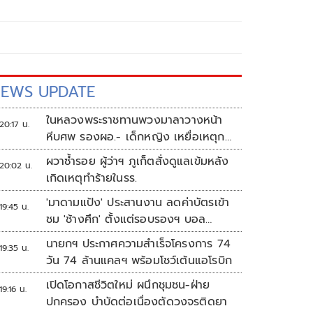
EWS UPDATE
ในหลวงพระราชทานพวงมาลาวางหน้า
20:17 น.
หีบศพ รองผอ.- เด็กหญิง เหยื่อเหตุก
ราดยิง
ผวาซ้ำรอย ผู้ว่าฯ ภูเก็ตสั่งดูแลเข้มหลัง
20:02 น.
เกิดเหตุทำร้ายในรร.
'มาดามแป้ง' ประสานงาน ลดค่าบัตรเข้า
19:45 น.
ชม 'ช้างศึก' ตั้งแต่รอบรองฯ บอล
อาเซียน
นายกฯ ประกาศความสำเร็จโครงการ 74
19:35 น.
วัน 74 ล้านแคลฯ พร้อมโชว์เต้นแอโรบิก
เปิดโอกาสชีวิตใหม่ ผนึกชุมชน-ฝ่าย
19:16 น.
ปกครอง บำบัดต่อเนื่องตัดวงจรติดยา