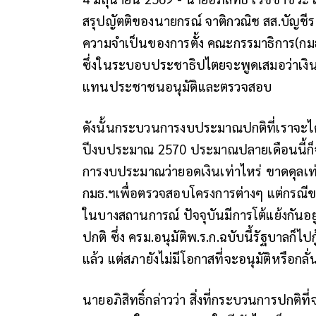
สรุปญัตติของนายกรณ์ จาติกวณิช สส.บัญชีรา
ความจำเป็นของการตั้ง คณะกรรมาธิการ(กม
ซึ่งในระบอบประชาธิปไตยจะพูดเสมอว่าเงินท
แทนประชาชนอนุมัติและตรวจสอบ
ดังนั้นกระบวนการงบประมาณปกติที่เราจะไ
ปีงบประมาณ 2570 ประมาณปลายเดือนนี้ก็จะ
การงบประมาณว่ายอดเงินเท่าไหร่ ขาดดุลเท
กมธ.ฯเพื่อตรวจสอบโครงการต่างๆ แต่กรณีข
ในบางสถานการณ์ ปัจจุบันมีการโต้แย้งกันอ
ปกติ ซึ่ง ครม.อนุมัติพ.ร.ก.ฉบับนี้รัฐบาลก็ไปกู
แล้ว แต่สภายังไม่มีโอกาสที่จะอนุมัติหรือก
นายอภิสิทธิ์กล่าวว่า สิ่งที่กระบวนการปกติที่