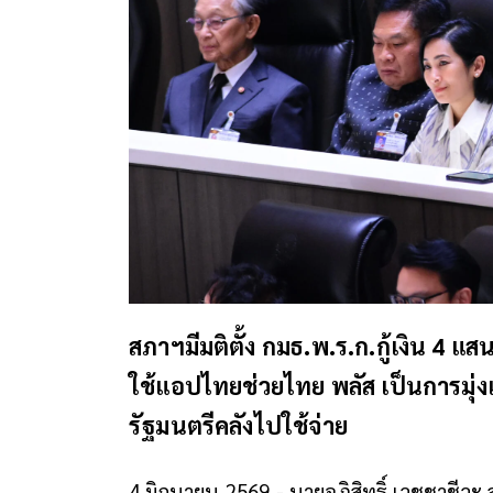
สภาฯมีมติตั้ง กมธ.พ.ร.ก.กู้เงิน 4 แส
ใช้แอปไทยช่วยไทย พลัส เป็นการมุ่งเป
รัฐมนตรีคลังไปใช้จ่าย
4 มิถุนายน 2569 - นายอภิสิทธิ์ เวชชาชีวะ 