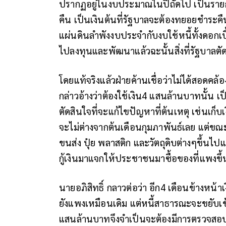
ปรากฏอยู่ในงบประมาณในปีถัดไป เป็นรายก
คืน เป็นเงินต้นที่รัฐบาลจะต้องทยอยชำระคืน
แผ่นดินลำพังงบประจำกับงบใช้หนี้ทั้งดอกเบ
ไปลงทุนและพัฒนาแล้วฉะนั้นสิ่งที่รัฐบาลต
โดยแท้จริงแล้วฝ่ายค้านเชื่อว่าไม่ได้สอดคล้
กล่าวอ้างว่าต้องใช้เงิน4 แสนล้านบาทนั้น เ
ตัดสินใจที่จะแก้ไขปัญหาที่ต้นเหตุ เช่นเก็
จะไม่ต่างจากต้นเดือนกุมภาพันธ์เลย แต่ขณะน
ขนส่ง ปุ๋ย พลาสติก และวัตถุดิบต่างๆขึ้นไป
กู้เงินมาแจกให้ประชาชนมาซื้อของที่แพงขึ้
นายอภิสิทธิ์ กลาวต่อว่า อีก4 เดือนข้างหน้
ยังแพงเหมือนเดิม แต่หนี้สาธารณะจะขยับเข
แสนล้านบาทจึงจำเป็นจะต้องมีการตรวจสอบอ