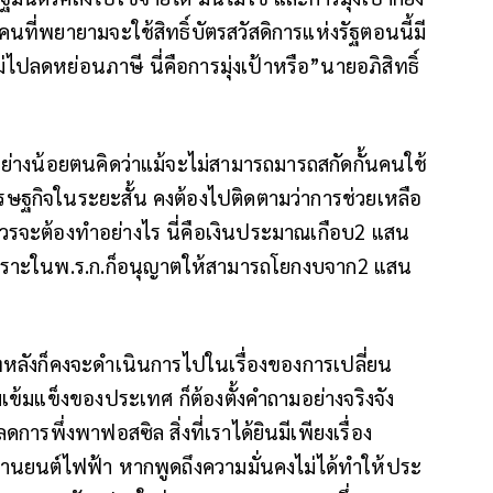
บคนที่พยายามจะใช้สิทธิ์บัตรสวัสดิการแห่งรัฐตอนนี้มี
ม่ไปลดหย่อนภาษี นี่คือการมุ่งเป้าหรือ”นายอภิสิทธิ์
นี้อย่างน้อยตนคิดว่าแม้จะไม่สามารถมารถสกัดกั้นคนใช้
รษฐกิจในระยะสั้น คงต้องไปติดตามว่าการช่วยเหลือ
ควรจะต้องทำอย่างไร นี่คือเงินประมาณเกือบ2 แสน
พราะในพ.ร.ก.ก็อนุญาตให้สามารถโยกงบจาก2 แสน
าทหลังก็คงจะดำเนินการไปในเรื่องของการเปลี่ยน
้มแข็งของประเทศ ก็ต้องตั้งคำถามอย่างจริงจัง
ารพึ่งพาฟอสซิล สิ่งที่เราได้ยินมีเพียงเรื่อง
บยานยนต์ไฟฟ้า หากพูดถึงความมั่นคงไม่ได้ทำให้ประ