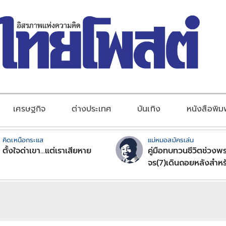
เศรษฐกิจ
ต่างประเทศ
บันเทิง
หนังสือพิม
คิดเหนือกระแส
แม่หมอสมัครเล่น
ตั้งใจด่าเขา...แต่เราเสียหาย
คู่มือทบทวนชีวิตช่วงพร
จร(7)เดินถอยหลังสำหร
ลัคนาราศีตอนที่2