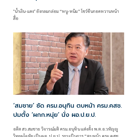
"น้ำเงิน-แดง" ยังกลมกล่อม “หนู-หนิม” โชว์ซีนกอดหวานหน้า
สื่อ
‘สมชาย’ ซัด ครม.อนุทิน ตบหน้า ครม.คสช.
ปมตั้ง ‘ผกก.หนุ่ย’ นั่ง ผอ.ป.ย.ป.
อดีต สว.สมชาย วิจารณ์มติ ครม.อนุทิน แต่งตั้ง พ.ต.อ.วทัญญู
วิทยผโลทัย เป็นผอ. ป.ย.ป. ระบุเป็นการ “ตบหน้า ครม.คสช.”