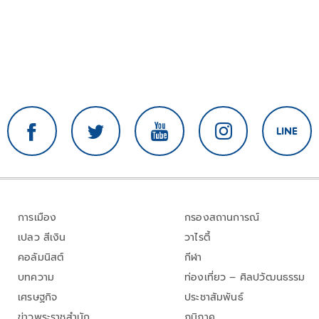
การเมือง
กรองสถานการณ์
เปลว สีเงิน
วาไรตี้
คอลัมนิสต์
กีฬา
บทความ
ท่องเที่ยว – ศิลปวัฒนธรรม
เศรษฐกิจ
ประชาสัมพันธ์
ข่าวพระราชสำนัก
ภูมิภาค