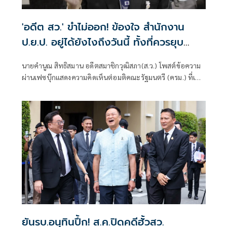
'อดีต สว.' ขำไม่ออก! ข้องใจ สำนักงาน
ป.ย.ป. อยู่ได้ยังไงถึงวันนี้ ทั้งที่ควรยุบ
ตั้งแต่ปี 66
นายคำนูณ สิทธิสมาน อดีตสมาชิกวุฒิสภา(ส.ว.) โพสต์ข้อความ
ผ่านเฟซบุ๊กแสดงความคิดเห็นต่อมติคณะรัฐมนตรี (ครม.) ที่เห็น
ชอบแต่งตั้ง พ.ต.อ.วทัญญู วิทยผโลทัย เป็นผู้อำนวยการ
สำนักงานขับเคลื่อนการปฏิรูปประเทศ
ยันรบ.อนุทินปึ้ก! ส.ค.ปิดคดีฮั้วสว.