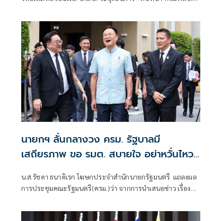
พร้อมตั้งคำถามต่อแนวทางการปฏิรูปประเทศและยุทธศาสตร์
ชาติ
นายกฯ ลั่นกลางวง ครม. รัฐบาลมี
เสถียรภาพ ขอ รมต. สบายใจ อย่าหวั่นไหว
คำถามยุยง
น.ส.รัชดา ธนาดิเรก โฆษกประจำสำนักนายกรัฐมนตรี แถลงผล
การประชุมคณะรัฐมนตรี(ครม.)ว่า จากการนำเสนอข่าว เรื่อง
เสถียรภาพของรัฐบาล ซึ่งสื่อมวลชนรับทราบคำตอบจากพรรค
ร่วมรัฐบาลและนายกฯไปแล้วว่า รัฐบาลนี้มีเสถียรภาพและ