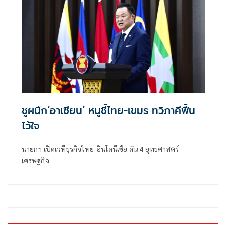
ทำงานร่วมกันอย่างเต็มที่
ชูผนึก‘อาเซียน’ หนูชี้ไทย-เขมร ทวิภาคีฟื้น
ไว้ใจ
นายกฯ เปิดเวทีธุรกิจไทย-อินโดนีเซีย ดัน 4 ยุทธศาสตร์
เศรษฐกิจ