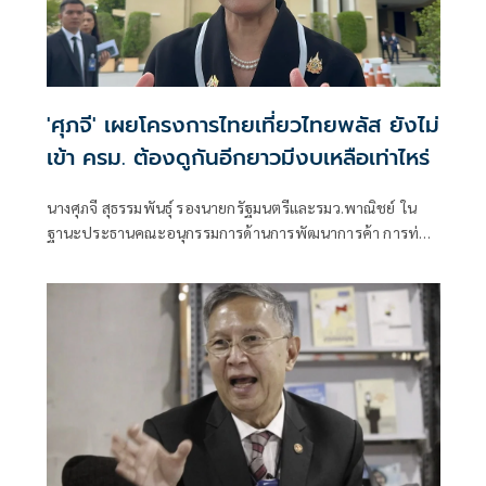
'ศุภจี' เผยโครงการไทยเที่ยวไทยพลัส ยังไม่
เข้า ครม. ต้องดูกันอีกยาวมีงบเหลือเท่าไหร่
นางศุภจี สุธรรมพันธุ์ รองนายกรัฐมนตรีและรมว.พาณิชย์ ใน
ฐานะประธานคณะอนุกรรมการด้านการพัฒนาการค้า การท่อง
เที่ยวและเศรษฐกิจชุมชน ภายใต้คณะกรรมการร่วมภาครัฐและ
เอกชนเพื่อแก้ไขปัญหาทางเศรษฐกิจ (กรอ.) กล่าวถึง การ
พิจารณาโครงการไทยเที่ยวไทย พลัส ว่า ขณะนี้กำลังพูดคุยกัน
อยู่ เพราะต้องดูว่า เงินที่เรามีอยู่ในวงเงินที่จำกัดขณะนี้ ต้องดู
การผ่านงบประมาณใ