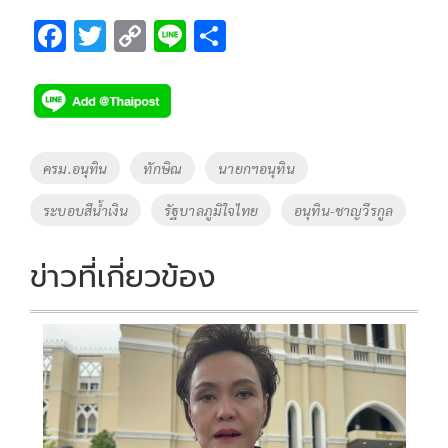
F
T
C
Li
S
ac
wi
o
n
h
e
tt
p
e
ar
b
er
y
e
o
Li
Tags
ครม.อนุทิน
ทักษิณ
นายกฯอนุทิน
o
n
ระบอบสีน้ำเงิน
รัฐบาลภูมิใจไทย
อนุทิน-ชาญวีรกูล
k
k
ข่าวที่เกี่ยวข้อง