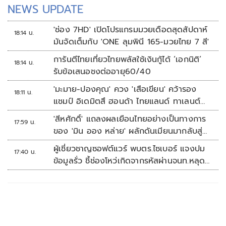
NEWS UPDATE
'ช่อง 7HD' เปิดโปรแกรมมวยเดือดสุดสัปดาห์
18:14 น.
มันจัดเต็มกับ 'ONE ลุมพินี 165-มวยไทย 7 สี'
การันตีไทยเที่ยวไทยพลัสใช้เงินกู้ได้ ‘เอกนิติ’
18:14 น.
รับข้อเสนอชงต่ออายุ60/40
'มะมาย-ปองคุณ' ควง 'เสือเขียน' คว้ารอง
18:11 น.
แชมป์ อิเดมิตสึ ฮอนด้า ไทยแลนด์ ทาเลนต์
คัพ สนาม 3
'สีหศักดิ์' แถลงผลเยือนไทยอย่างเป็นทางการ
17:59 น.
ของ 'มิน ออง หล่าย' ผลักดันเมียนมากลับสู่
อาเซียน
ผู้เชี่ยวชาญซอฟต์แวร์ พบตร.ไซเบอร์ แจงปม
17:40 น.
ข้อมูลรั่ว ชี้ช่องโหว่เกิดจากรหัสผ่านจนท.หลุด
ไม่ใช่ถูกแฮกระบบ