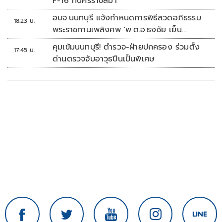
F-16 ที่นครราชสีมา
อบจ.นนทบุรี แจ้งกำหนดการพิธีสวดอภิธรรม
18:23 น.
พระราชทานเพลิงศพ 'พ.ต.อ.ธงชัย เย็น
ประเสริฐ'
คุมเข้มนนทบุรี! ตำรวจ-ฝ่ายปกครอง ร่วมตั้ง
17:45 น.
ด่านตรวจจับอาวุธปืนเป็นพิเศษ