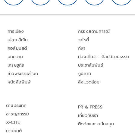
การเมือง
กรองสถานการณ์
เปลว สีเงิน
วาไรตี้
คอลัมนิสต์
กีฬา
บทความ
ท่องเที่ยว – ศิลปวัฒนธรรม
เศรษฐกิจ
ประชาสัมพันธ์
ข่าวพระราชสำนัก
ภูมิภาค
หนังสือพิมพ์
สิ่งแวดล้อม
ต่างประเทศ
PR & PRESS
อาชญากรรม
เกี่ยวกับเรา
X-CITE
ติดต่อและ สนับสนุน
ยานยนต์