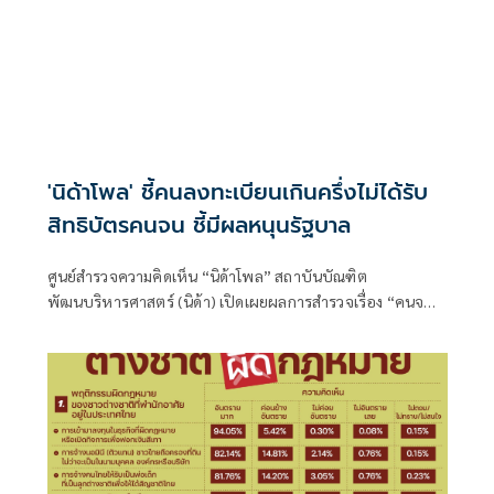
'นิด้าโพล' ชี้คนลงทะเบียนเกินครึ่งไม่ได้รับ
สิทธิบัตรคนจน ชี้มีผลหนุนรัฐบาล
ศูนย์สำรวจความคิดเห็น “นิด้าโพล” สถาบันบัณฑิต
พัฒนบริหารศาสตร์ (นิด้า) เปิดเผยผลการสำรวจเรื่อง “คนจนมี
สิทธิไหมครับ” ทำการสำรวจระหว่างวันที่ 21-23 กรกฎาคม
2569