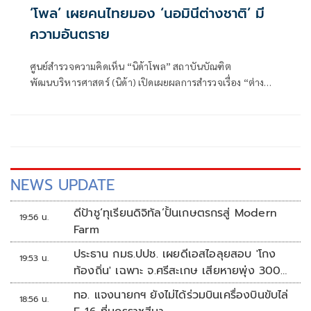
‘โพล’ เผยคนไทยมอง ‘นอมินีต่างชาติ’ มี
ความอันตราย
ศูนย์สำรวจความคิดเห็น “นิด้าโพล” สถาบันบัณฑิต
พัฒนบริหารศาสตร์ (นิด้า) เปิดเผยผลการสำรวจเรื่อง “ต่าง
ชาติ ผิดกฎหมาย” ทำการสำรวจระหว่างวันที่ 13-15 กรกฎาคม
2569 จากประชาชนที่มีอายุ 18 ปีขึ้นไป
NEWS UPDATE
ดีป้าชู‘ทุเรียนดิจิทัล’ปั้นเกษตรกรสู่ Modern
19:56 น.
Farm
ประธาน กมธ.ปปช. เผยดีเอสไอลุยสอบ 'โกง
19:53 น.
ท้องถิ่น' เฉพาะ จ.ศรีสะเกษ เสียหายพุ่ง 300
ล้านบาท
ทอ. แจงนายกฯ ยังไม่ได้ร่วมบินเครื่องบินขับไล่
18:56 น.