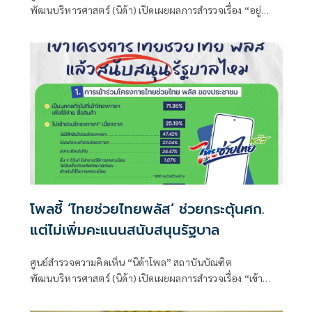
พัฒนบริหารศาสตร์ (นิด้า) เปิดเผยผลการสำรวจเรื่อง “อยู่
ราชการต่อ หรือ ลาก่อนดี” ทำการสำรวจระหว่างวันที่ 4-6
สิงหาคม 2569 จากประชาชนที่มีอายุ 18-59 ปี
โพลชี้ ‘ไทยช่วยไทยพลัส’ ช่วยกระตุ้นศก.
แต่ไม่เพิ่มคะแนนสนับสนุนรัฐบาล
ศูนย์สำรวจความคิดเห็น “นิด้าโพล” สถาบันบัณฑิต
พัฒนบริหารศาสตร์ (นิด้า) เปิดเผยผลการสำรวจเรื่อง “เข้า
โครงการไทยช่วยไทยพลัสแล้วสนับสนุนรัฐบาลไหม”