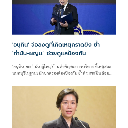
'อนุทิน' จ่อลงดูที่เกิดเหตุกราดยิง ย้ำ
'กำนัน-ผญบ.' ช่วยดูแลป้องกัน
'อนุทิน' ยกกำนัน-ผู้ใหญ่บ้าน สำคัญต่อการบริหาร ชี้เหตุสลด
นนทบุรีในฐานะนักปกครองต้องป้องกัน ย้ำห้ามพกปืน ล้อม
คอกแล้วแต่ยังเล็ดลอดได้ ขอร่วมมือดูแลพื้นที่เข้ม เตรียมรุดลงดู
ที่เกิดเหตุ