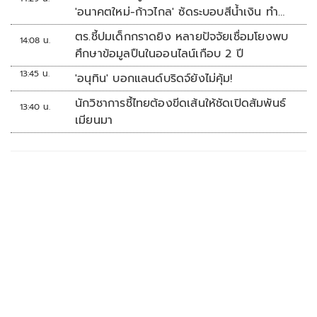
'อนาคตใหม่-ก้าวไกล' ซัดระบอบสีน้ำเงิน ทำ
หลักนิติรัฐ-นิติธรรมสั่นคลอน
ตร.ชี้ปมเด็กกราดยิง หลายปัจจัยเชื่อมโยงพบ
14:08 น.
ศึกษาข้อมูลปืนในออนไลน์เกือบ 2 ปี
13:45 น.
'อนุทิน' บอกแลนด์บริดจ์ยังไม่คุ้ม!
นักวิชาการชี้ไทยต้องขีดเส้นให้ชัดเปิดสัมพันธ์
13:40 น.
เมียนมา