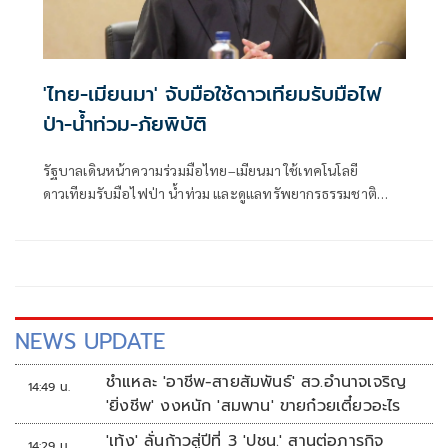
'ไทย-เมียนมา' จับมือใช้ดาวเทียมรับมือไฟ
ป่า-น้ำท่วม-ภัยพิบัติ
รัฐบาลเดินหน้าความร่วมมือไทย–เมียนมา ใช้เทคโนโลยี
ดาวเทียมรับมือไฟป่า น้ำท่วม และดูแลทรัพยากรธรรมชาติ
ชายแดน ยกระดับการจัดการภัยพิบัติและสิ่งแวดล้อมร่วมกัน
NEWS UPDATE
ชำแหละ 'อาชีพ-สายสัมพันธ์' สว.อำนาจเจริญ
14:49 น.
'ยิ่งชีพ' งงหนัก 'สมพาน' ขายก๋วยเตี๋ยวอะไร
'เท้ง' ลั่นก้าวสู่ปีที่ 3 'ปชน.' สานต่อภารกิจ
14:29 น.