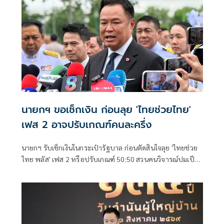
นายกฯ ขอเช็กเงิน ก่อนลุย 'ไทยช่วยไทย'
เฟส 2 อาจปรับเกณฑ์คนละครึ่ง
นายกฯ รับเช็กเงินในกระเป๋ารัฐบาล ก่อนตัดสินใจลุย 'ไทยช่วย
ไทย พลัส' เฟส 2 หรือปรับเกณฑ์ 50:50 สวนคนวิจารณ์ปมเป็น
ภาระประชาชน ชี้การค้า-จีดีพี พุ่งไม่พูดถึง ยันสถานะคลังยัง
แข็งแรง