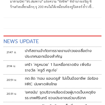
มาตามนัด! “สว.สมพาน” แจ้งความ ”ยิ่งชีพ“ ที่อำนาจเจริญ ชี้
ร้านก๋วยเตี๋ยวเล็กๆ จุ 200 คนไม่ได้เหมือนห้องจูปิเตอร์ ย้ำ! เชื่อ
หลักกฎหมายของ กกต.มากกว่า ”หลักไอลอร์”
NEWS UPDATE
ปากีสถานจำกัดการรายงานข่าวของสื่อต่าง
21:47 น.
ประเทศนอกเมืองสำคัญ
เศร้า ‘ครูหมวย’ 1 ในเหยื่อกราดยิง เพิ่งรับ
21:14 น.
รางวัล ‘ครูดี ครูเก่ง’
กต.ซัด 'ทอม แอนดรูส์' ไม่เป็นมืออาชีพ จ่อร้อง
20:51 น.
HRC ปมพาดพิงไทย
'ยศชนัน' รุดบริจาคเลือดช่วยผู้บาดเจ็บเหตุยิง
20:31 น.
รร.เทพศิรินทร์ ชวนประชาชนร่วมบริจาค