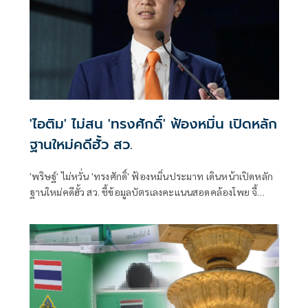
'ไอติม' ไม่สน 'ทรงศักดิ์' ฟ้องหมิ่น เปิดหลัก
ฐานใหม่คดีฮั้ว สว.
'พริษฐ์' ไม่หวั่น 'ทรงศักดิ์' ฟ้องหมิ่นประมาท เดินหน้าเปิดหลัก
ฐานใหม่คดีฮั้ว สว. ชี้ข้อมูลบัตรเลงคะแนนสอดคล้องโพย จี้
'กกต.' ส่งศาลตรวจสอบ