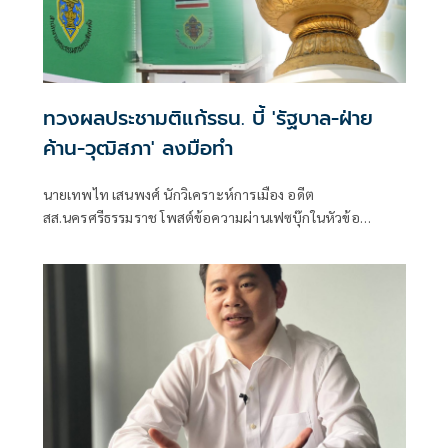
ทวงผลประชามติแก้รธน. บี้ 'รัฐบาล-ฝ่าย
ค้าน-วุฒิสภา' ลงมือทำ
นายเทพไท เสนพงศ์ นักวิเคราะห์การเมือง อดีต
สส.นครศรีธรรมราช โพสต์ข้อความผ่านเฟซบุ๊กในหัวข้อ
"กระตุกเตือน : ทวงผลประชามติ แก้ไขรัฐธรรมนูญ" โดยระบุว่า