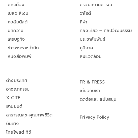
การเมือง
กรองสถานการณ์
เปลว สีเงิน
วาไรตี้
คอลัมนิสต์
กีฬา
บทความ
ท่องเที่ยว – ศิลปวัฒนธรรม
เศรษฐกิจ
ประชาสัมพันธ์
ข่าวพระราชสำนัก
ภูมิภาค
หนังสือพิมพ์
สิ่งแวดล้อม
ต่างประเทศ
PR & PRESS
อาชญากรรม
เกี่ยวกับเรา
X-CITE
ติดต่อและ สนับสนุน
ยานยนต์
สาธารณสุข-คุณภาพชีวิต
Privacy Policy
บันเทิง
ไทยโพสต์ ทีวี