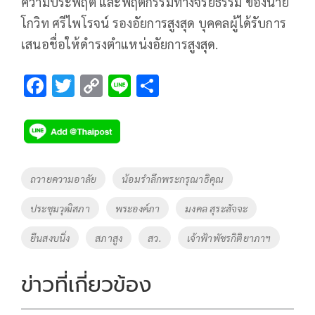
ความประพฤติ และพฤติกรรมทางจริยธรรม ของนาย
โกวิท ศรีไพโรจน์ รองอัยการสูงสุด บุคคลผู้ได้รับการ
เสนอชื่อให้ดำรงตำแหน่งอัยการสูงสุด.
F
T
C
Li
S
ac
wi
o
n
h
e
tt
p
e
ar
b
er
y
e
o
Li
Tags
ถวายความอาลัย
น้อมรำลึกพระกรุณาธิคุณ
o
n
ประชุมวุฒิสภา
พระองค์ภา
มงคล สุระสัจจะ
k
k
ยืนสงบนิ่ง
สภาสูง
สว.
เจ้าฟ้าพัชรกิติยาภาฯ
ข่าวที่เกี่ยวข้อง