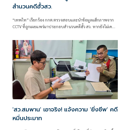
สำนวนคดีฮั้วสว.
“เทพไท” เรียกร้อง กกต.ตรวจสอบและนำข้อมูลแฮ็กภาพจาก
CCTV ที่ถูกเผยแพร่มาประกอบสำนวนคดีฮั้ว สว. หากยังไม่เคย
ถูกรวบรวมไว้ พร้อมระบุว่าเป็นพยานหลักฐานสำคัญที่สะท้อน
การลงคะแนนตามโพย และควรเร่งสรุปสำนวนส่งศาลฎีกาแผนก
คดีเลือกตั้งโดยเร็ว
'สว.สมพาน' เอาจริง! แจ้งความ 'ยิ่งชีพ' คดี
หมิ่นประมาท