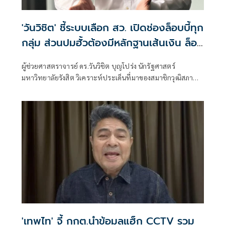
'วันวิชิต' ชี้ระบบเลือก สว. เปิดช่องล็อบบี้ทุก
กลุ่ม ส่วนปมฮั้วต้องมีหลักฐานเส้นเงิน ล็อก
โหวต กำหนดผล ชี้ข้อสันนิษฐาน สร้าง
ผู้ช่วยศาสตราจารย์ ดร.วันวิชิต บุญโปร่ง นักรัฐศาสตร์
กระแส แต่ไร้ Impact ทางกฎหมาย
มหาวิทยาลัยรังสิต วิเคราะห์ประเด็นที่มาของสมาชิกวุฒิสภา
หรือ สว. ว่า กระบวนการเลือก สว. ตามระบบปัจจุบันเปิดให้ผู้
สมัครต้องแนะนำตัว แลกเปลี่ยนข้อมูล และประสานการ
สนับสนุนระหว่างกัน โดยเฉพาะการเลือกในรอบไขว้ ซึ่งหากผู้
สมัครไม่พูดคุยหรือสร้างความรู้จักกับผู้อื่นเลย โอกาสได้รับ
เลือกย่อมน้อยลง
'เทพไท' จี้ กกต.นำข้อมูลแฮ็ก CCTV รวม