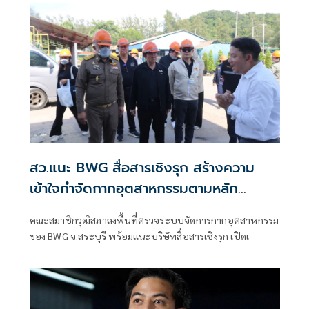
สว.แนะ BWG สื่อสารเชิงรุก สร้างความ
เข้าใจกำจัดกากอุตสาหกรรมตามหลัก
วิศวกรรม
คณะสมาชิกวุฒิสภาลงพื้นที่ตรวจระบบจัดการกากอุตสาหกรรม
ของ BWG จ.สระบุรี พร้อมแนะบริษัทสื่อสารเชิงรุก เปิดเ