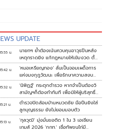
EWS UPDATE
นายกฯ ย้ำต้องเน้นควบคุมอาวุธปืนหลัง
15:55 น.
เหตุกราดยิง แก้กฎหมายให้เข้มงวด ตั้ง
ด่านตรวจเพิ่ม
'หมอเหรียญทอง' ลั่นเป็นจอมเผด็จการ
15:42 น.
แห่งมงกุฎวัฒนะ เพื่อรักษาความสงบ
ปลอดภัยภายในรพ.
'นิพิฏฐ์' กระตุกตำรวจ หากจำเป็นต้องวิ
15:32 น.
สามัญฯก็ต้องทำทันที เพื่อมิให้ผู้บริสุทธิ์
เสียชีวิตเพิ่ม
ตำรวจปิดล้อมบ้านหมวดชัย มือปืนยิงใส่
15:21 น.
ลูกบุญธรรม ยังไม่ยอมมอบตัว
'กุลวุฒิ' มุ่งมั่นขอติด 1 ใน 3 เอเชียน
15:13 น.
เกมส์ 2026 'กกท.' เชื่อทัพขนไก่มี