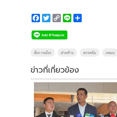
F
T
C
Li
S
ac
wi
o
n
h
e
tt
p
e
ar
b
er
y
e
o
Li
Tags
ดีลการเมือง
ฝ่ายค้าน
พรรคส้ม
ภคมน
o
n
k
k
ข่าวที่เกี่ยวข้อง