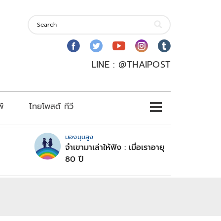
LINE : @THAIPOST
พ์
ไทยโพสต์ ทีวี
มองมุมสูง
จำเขามาเล่าให้ฟัง : เมื่อเราอายุ
80 ปี