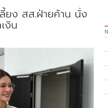
้ยง สส.ฝ่ายค้าน นั่ง
เงิน
N