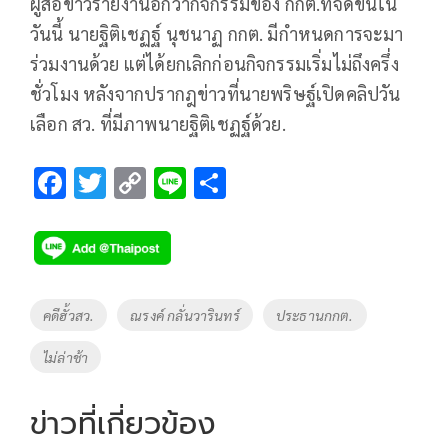
ผู้สื่อข่าวรายงานอีกว่ากิจกรรมของ กกต.ที่จัดขึ้นใน
วันนี้ นายฐิติเชฏฐ์ นุชนาฏ กกต. มีกำหนดการจะมา
ร่วมงานด้วย แต่ได้ยกเลิกก่อนกิจกรรมเริ่มไม่ถึงครึ่ง
ชั่วโมง หลังจากปรากฎข่าวที่นายพริษฐ์เปิดคลิปวัน
เลือก สว. ที่มีภาพนายฐิติเชฏฐ์ด้วย.
F
T
C
Li
S
ac
wi
o
n
h
e
tt
p
e
ar
b
er
y
e
o
Li
Tags
คดีฮั้วสว.
ณรงค์ กลั่นวารินทร์
ประธานกกต.
o
n
ไม่ล่าช้า
k
k
ข่าวที่เกี่ยวข้อง