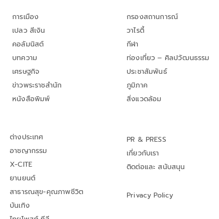
การเมือง
กรองสถานการณ์
เปลว สีเงิน
วาไรตี้
คอลัมนิสต์
กีฬา
บทความ
ท่องเที่ยว – ศิลปวัฒนธรรม
เศรษฐกิจ
ประชาสัมพันธ์
ข่าวพระราชสำนัก
ภูมิภาค
หนังสือพิมพ์
สิ่งแวดล้อม
ต่างประเทศ
PR & PRESS
อาชญากรรม
เกี่ยวกับเรา
X-CITE
ติดต่อและ สนับสนุน
ยานยนต์
สาธารณสุข-คุณภาพชีวิต
Privacy Policy
บันเทิง