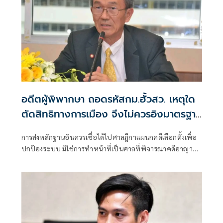
อดีตผู้พิพากษา ถอดรหัสกม.ฮั้วสว. เหตุใด
ตัดสิทธิทางการเมือง จึงไม่ควรอิงมาตรฐาน
เดียวกับคดีอาญา
การส่งหลักฐานอันควรเชื่อได้ไปศาลฎีกาแผนกคดีเลือกตั้งเพื่อ
ปกป้องระบบ มิใช่การทำหน้าที่เป็นศาลที่พิจารณาคดีอาญา
เพื่อลงโทษตัวบุคคล