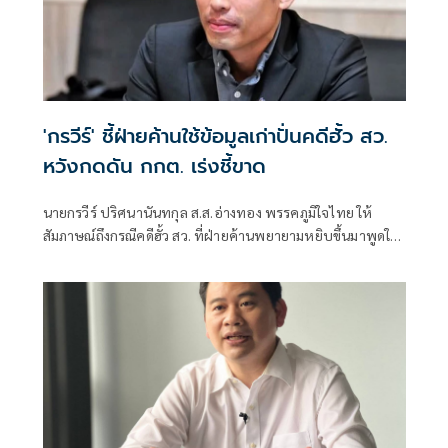
'กรวีร์' ชี้ฝ่ายค้านใช้ข้อมูลเก่าปั่นคดีฮั้ว สว.
หวังกดดัน กกต. เร่งชี้ขาด
นายกรวีร์ ปริศนานันทกุล ส.ส.อ่างทอง พรรคภูมิใจไทย ให้
สัมภาษณ์ถึงกรณีคดีฮั้ว สว. ที่ฝ่ายค้านพยายามหยิบขึ้นมาพูดใน
ช่วงนี้ มองว่าจะไปถึงขั้นการยุบพรรคหรือไม่ นายกรวีร์ กล่าวว่า
ไม่ได้กังวล เพราะทั้งหมดอยู่ในขั้นตอนของ คณะกรรมการการ
เลือกตั้ง (กกต.)