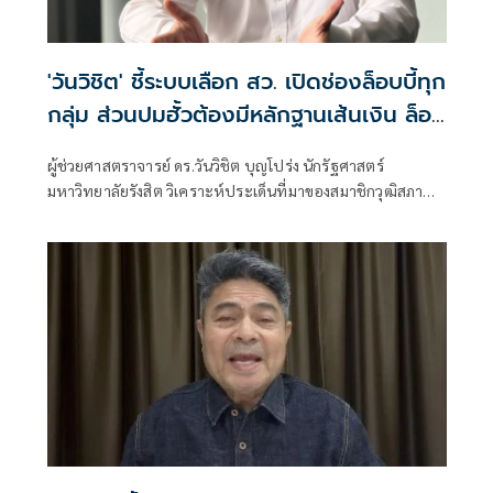
'วันวิชิต' ชี้ระบบเลือก สว. เปิดช่องล็อบบี้ทุก
กลุ่ม ส่วนปมฮั้วต้องมีหลักฐานเส้นเงิน ล็อก
โหวต กำหนดผล ชี้ข้อสันนิษฐาน สร้าง
ผู้ช่วยศาสตราจารย์ ดร.วันวิชิต บุญโปร่ง นักรัฐศาสตร์
กระแส แต่ไร้ Impact ทางกฎหมาย
มหาวิทยาลัยรังสิต วิเคราะห์ประเด็นที่มาของสมาชิกวุฒิสภา
หรือ สว. ว่า กระบวนการเลือก สว. ตามระบบปัจจุบันเปิดให้ผู้
สมัครต้องแนะนำตัว แลกเปลี่ยนข้อมูล และประสานการ
สนับสนุนระหว่างกัน โดยเฉพาะการเลือกในรอบไขว้ ซึ่งหากผู้
สมัครไม่พูดคุยหรือสร้างความรู้จักกับผู้อื่นเลย โอกาสได้รับ
เลือกย่อมน้อยลง