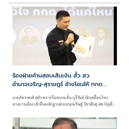
ร้องฝ่ายค้านสอบเส้นเงิน ฮั้ว สว.
อำนาจเจริญ-สุราษฎร์ อ้างโอนให้ กกต.
เกือบล้าน
นายภัทรพงศ์ ศุภักษร หรือทนายอั๋น บุรีรัมย์ นักเคลื่อนไหว
ทางการเมือง เข้ายื่นหลักฐานต่อนายพริษฐ์ วัชรสินธุ สส.บัญชี
รายชื่อ และรองหัวหน้าพรรคประชาชน ในฐานะประธานคณะ
กรรมการประสานงานพรรคร่วมฝ่ายค้าน (วิปฝ่ายค้าน)