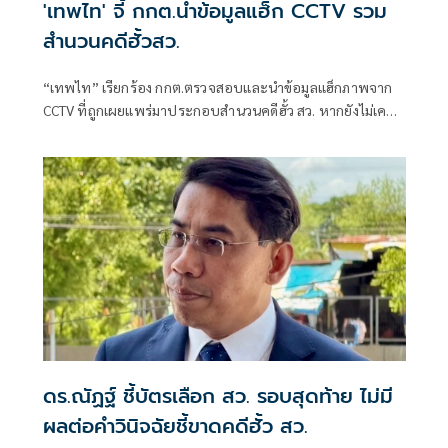
'เทพไท' จี้ กกต.นำข้อมูลแฮ็ก CCTV รวม
สำนวนคดีฮั้วสว.
“เทพไท” เรียกร้อง กกต.ตรวจสอบและนำข้อมูลแฮ็กภาพจาก
CCTV ที่ถูกเผยแพร่มาประกอบสำนวนคดีฮั้ว สว. หากยังไม่เคย
ถูกรวบรวมไว้ พร้อมระบุว่าเป็นพยานหลักฐานสำคัญที่สะท้อน
การลงคะแนนตามโพย และควรเร่งสรุปสำนวนส่งศาลฎีกาแผนก
คดีเลือกตั้งโดยเร็ว
ดร.ณัฏฐ์ ชี้บัตรเลือก สว. รอบสุดท้าย ไม่มี
ผลต่อคำวินิจฉัยชี้ขาดคดีฮั้ว สว.