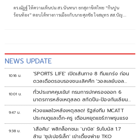
ดร.ณัฏฐ์ ให้ความเห็นปม สว.นันทนา ยกสุภาษิตไทย “กินปูน
ร้อนท้อง” ตอบโต้ทางการเมืองกับนายศุภชัย ใจสมุทร สส.บัญชี
รายชื่อ พรรคภูมิใจไทย ที่ยกปมฮั้ว สว.สีส้มปั้น สว.ประชาชน
เป็นเพียงการตอบโต้ทางการเมืองกันไปมาเท่านั้น
NEWS UPDATE
'SPORTS LIFE' เปิดเส้นทาง 8 ทีมแกร่ง ก่อน
10:16 น.
ดวลเดือดรอบรองชนะเลิศศึก 'วอลเลย์บอล
นักเรียน แชมป์กีฬา 7HD 2026'
ทั่วประเทศคุมเข้ม! กรมการปกครองออก 6
10:01 น.
มาตรการหลังเหตุสลด สกัดปืน-ป้องกันเลียน
แบบ
ห่วงแผลใจหลังเหตุสลด! รัฐส่งทีม MCATT
9:47 น.
ประกบดูแลเด็ก-ครู เตือนหยุดแชร์ภาพรุนแรง
'เสือคิม' พลิกล็อกชนะ 'นาบิล' รับโบนัส 1.7
9:38 น.
ล้าน 'ซุปเปอร์เล็ก' เข่าเดี้ยงพ่าย TKO