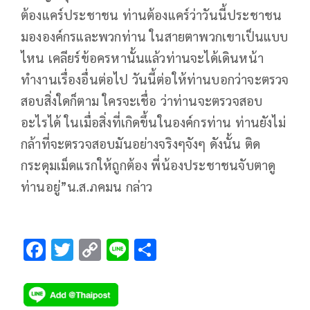
ต้องแคร์ประชาชน ท่านต้องแคร์ว่าวันนี้ประชาชน
มององค์กรและพวกท่าน ในสายตาพวกเขาเป็นแบบ
ไหน เคลียร์ข้อครหานั้นแล้วท่านจะได้เดินหน้า
ทำงานเรื่องอื่นต่อไป วันนี้ต่อให้ท่านบอกว่าจะตรวจ
สอบสิ่งใดก็ตาม ใครจะเชื่อ ว่าท่านจะตรวจสอบ
อะไรได้ ในเมื่อสิ่งที่เกิดขึ้นในองค์กรท่าน ท่านยังไม่
กล้าที่จะตรวจสอบมันอย่างจริงๆจังๆ ดังนั้น ติด
กระดุมเม็ดแรกให้ถูกต้อง พี่น้องประชาชนจับตาดู
ท่านอยู่”น.ส.ภคมน กล่าว
F
T
C
Li
S
ac
wi
o
n
h
e
tt
p
e
ar