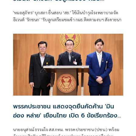
สังคายนา
'หมอสุภัทร’ บุกสภา ยื่นสอบ ‘สธ.’ ใช้เงินบำรุงโรงพยาบาลจัด
อีเวนต์ 'รักชนก' ’รับลูกเตรียมชงเข้า กมธ.ติดตามงบฯ สังคายนา
พรรคประชาชน แสดงจุดยืนคัดค้าน 'มิน
อ่อง หล่าย' เยือนไทย เปิด 6 ข้อเรียกร้อง
รัฐสภา-รัฐบาล
นายอนุสรณ์ ธรรมใจ สส.กทม. พรรคประชาชน (ปชน.) พร้อม