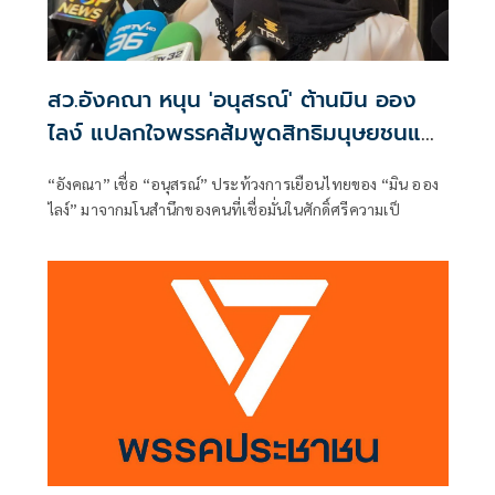
สว.อังคณา หนุน 'อนุสรณ์' ต้านมิน ออง
ไลง์ แปลกใจพรรคส้มพูดสิทธิมนุษยชนแต่
กลับเงียบ
“อังคณา” เชื่อ “อนุสรณ์” ประท้วงการเยือนไทยของ “มิน ออง
ไลง์” มาจากมโนสำนึกของคนที่เชื่อมั่นในศักดิ์ศรีความเป็