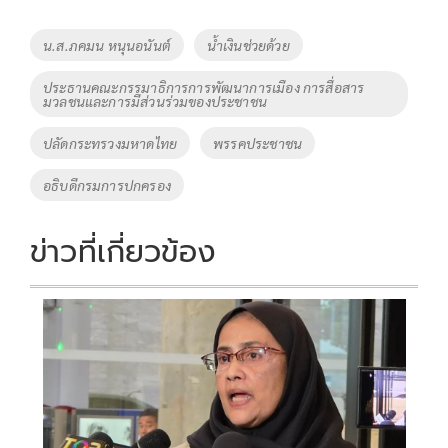
b
er
y
e
o
Li
Tags
น.ส.ภคมน หนุนอนันต์
น้ำเงินช่วยด้วย
o
n
ประธานคณะกรรมาธิการการพัฒนาการเมือง การสื่อสาร
k
k
มวลชนและการมีส่วนร่วมของประชาชน
ปลัดกระทรวงมหาดไทย
พรรคประชาชน
อธิบดีกรมการปกครอง
ข่าวที่เกี่ยวข้อง