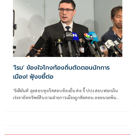
'โรม' ข้องใจโกงท้องถิ่นตัดตอนนักการ
เมือง! ฟุ้งขยี้ต่อ
'รังสิมันต์' ลุยสอบทุจริตสอบท้องถิ่น ต่อ จี้ ปปง.สอบฟอกเงิน
เร่งอายัดทรัพย์สิน ถามฝ่ายการเมืองถูกตัดตอน-ลอยนวลพ้นผิด
เหน็บ 'อนุทิน' รับแต่ชอบ ไม่รู้ในอนาคตมาตรการป้องกันจะ
รัดกุมหรือไม่