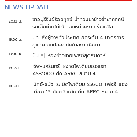
NEWS UPDATE
ชาวบุรีรัมย์ร้องทุกข์ น้ำท่วมนาข้าวซ้ำซากทุกปี
20:13 น.
รถเล็กผ่านไม่ได้ วอนหน่วยงานเร่งแก้ไข
มท. สั่งผู้ว่าฯทั่วประเทศ ยกระดับ 4 มาตรการ
19:06 น.
ดูแลความปลอดภัยในสถานศึกษา
19:00 น.
ปืน..!! | ห้องข่าวไทยโพสต์สุดสัปดาห์
'ชิพ-นครินทร์' ผงาดโพเดียมเรซแรก
18:56 น.
ASB1000 ศึก ARRC สนาม 4
'มิกซ์-ธนัช' ระเบิดโพเดียม SS600 'เฟอร์' แซง
18:54 น.
เดือด 13 คันคว้าแต้ม ศึก ARRC สนาม 4