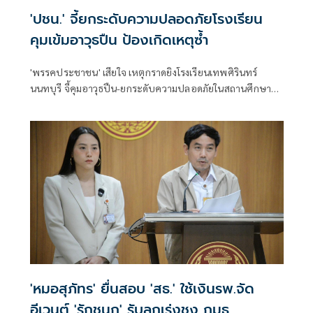
'ปชน.' จี้ยกระดับความปลอดภัยโรงเรียน
คุมเข้มอาวุธปืน ป้องเกิดเหตุซ้ำ
'พรรคประชาชน' เสียใจ เหตุกราดยิงโรงเรียนเทพศิรินทร์
นนทบุรี จี้คุมอาวุธปืน-ยกระดับความปลอดภัยในสถานศึกษา
ของดเผยแพร่ความรุนแรง
'หมอสุภัทร' ยื่นสอบ 'สธ.' ใช้เงินรพ.จัด
อีเวนต์ 'รักชนก' รับลูกเร่งชง กมธ.