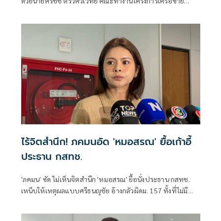
ด้วยนายศิรชัช ตรีวิศวเวทย์ คณะทำงานโครงการเครือข่าย
ประชาธิปไตยอาเซียนเพื่อสันติภาพ สิทธิมนุษยชน และการ
พัฒนาอย่างยั่งยืน แถลงคัดค้านการเยือนไทยอย่างเป็นทางการ
ของพลเอกอาวุโส มิน ออง ไลง์
ไร้จิตสำนึก! ภคมนอัด 'หมอสรณ' ยื้อเก้าอี้
ประธาน กสทช.
'ภคมน' ซัด ไม่เห็นจิตสำนึก 'หมอสรณ' ยื้อนั่งประธาน กสทช.
เหน็บให้เหตุผลแบบศรีธนญชัย อ้างกลัวผิดม. 157 ทั้งที่ไม่มี
คุณสมบัติตั้งแต่แรก จี้ 'นายกฯ' เลิกแบก ยื่นโปรดเกล้าฯปลดพ้น
ตำแหน่งได้แล้ว