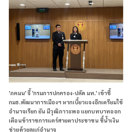
'ภคมน' จี้ 'กรมการปกครอง-ปลัด มท.' เข้าชี้
กมธ.พัฒนาการเมืองฯ หากเบี้ยวแจงอีกเตรียมใช้
อำนาจเรียก ยัน มีวุฒิภาวะพอ แยกบทบาทออก
เตือนข้าราชการแคร์สายตาประชาชน ชี้น้ำเงิน
ช่วยด้วยลุแก่อำนาจ