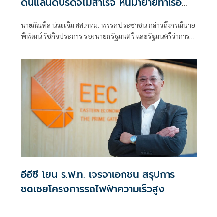
ดันแลนด์บริดจ์ไม่สำเร็จ หันมาย้ายท่าเรือ
คลองเตย
นายภัณฑิล น่วมเจิม สส.กทม. พรรคประชาชน กล่าวถึงกรณีนาย
พิพัฒน์ รัชกิจประการ รองนายกรัฐมนตรี และรัฐมนตรีว่าการ
กระทรวงคมนาคม เตรียมจะย้ายท่าเรือคลองเตยไปยังท่าเรือ
แหลมฉบัง และพัฒนาพื้นที่เป็นเอ็นเตอร์เทนเมนต์คอมเพล็กซ์
(Entertainment Complex) โดยไม่มีกาสิโน ว่า หลังเลือกตั้ง
ใหญ่ ตนเคยพูดคุยกับนายพิพัฒน์เกี่ยวกับเรื่องท่าเรือคลองเตย
อีอีซี โยน ร.ฟ.ท. เจรจาเอกชน สรุปการ
ชดเชยโครงการรถไฟฟ้าความเร็วสูง