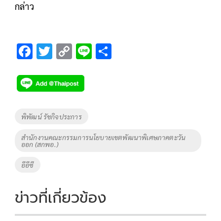
กล่าว
F
T
C
Li
S
ac
wi
o
n
h
e
tt
p
e
ar
b
er
y
e
o
Li
Tags
พิพัฒน์ รัชกิจประการ
o
n
สำนักงานคณะกรรมการนโยบายเขตพัฒนาพิเศษภาคตะวัน
k
k
ออก (สกพอ.)
อีอีซี
ข่าวที่เกี่ยวข้อง