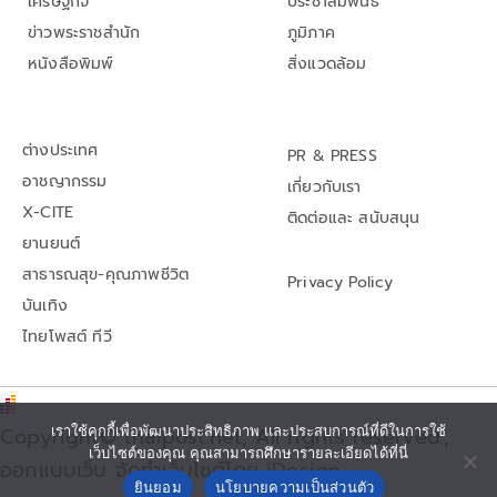
เศรษฐกิจ
ประชาสัมพันธ์
ข่าวพระราชสำนัก
ภูมิภาค
หนังสือพิมพ์
สิ่งแวดล้อม
ต่างประเทศ
PR & PRESS
อาชญากรรม
เกี่ยวกับเรา
X-CITE
ติดต่อและ สนับสนุน
ยานยนต์
สาธารณสุข-คุณภาพชีวิต
Privacy Policy
บันเทิง
ไทยโพสต์ ทีวี
Copyright© thaipost.net, All rights reserved.,
เราใช้คุกกี้เพื่อพัฒนาประสิทธิภาพ และประสบการณ์ที่ดีในการใช้
เว็บไซต์ของคุณ คุณสามารถศึกษารายละเอียดได้ที่นี่
ออกแบบเว็บ จัดทำเว็บไซต์โดย iDesign
ยินยอม
นโยบายความเป็นส่วนตัว