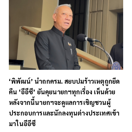
‘พิพัฒน์’ นำถกครม. สยบปมร้าวเหตุถูกยึด
คืน ‘อีอีซี’ ยันคุยนายกฯทุกเรื่อง เห็นด้วย
หลังจากนี้นายกฯจะดูแลการเชิญชวนผู้
ประกอบการและนักลงทุนต่างประเทศเข้า
มาในอีอีซี