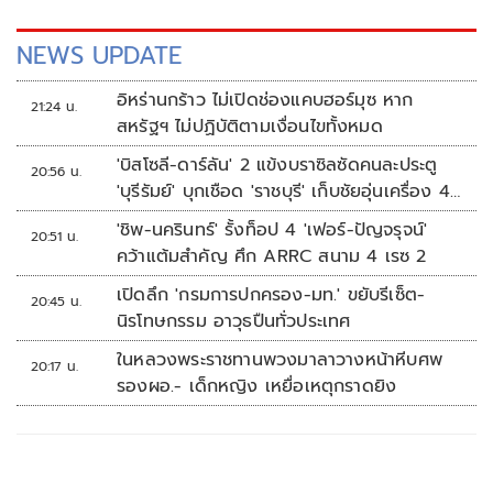
NEWS UPDATE
อิหร่านกร้าว ไม่เปิดช่องแคบฮอร์มุซ หาก
21:24 น.
สหรัฐฯ ไม่ปฏิบัติตามเงื่อนไขทั้งหมด
'บิสโซลี-ดาร์ลัน' 2 แข้งบราซิลซัดคนละประตู
20:56 น.
'บุรีรัมย์' บุกเชือด 'ราชบุรี' เก็บชัยอุ่นเครื่อง 4
นัดรวด
'ชิพ-นครินทร์' รั้งท็อป 4 'เฟอร์-ปัญจรุจน์'
20:51 น.
คว้าแต้มสำคัญ ศึก ARRC สนาม 4 เรซ 2
เปิดลึก 'กรมการปกครอง-มท.' ขยับรีเซ็ต-
20:45 น.
นิรโทษกรรม อาวุธปืนทั่วประเทศ
ในหลวงพระราชทานพวงมาลาวางหน้าหีบศพ
20:17 น.
รองผอ.- เด็กหญิง เหยื่อเหตุกราดยิง