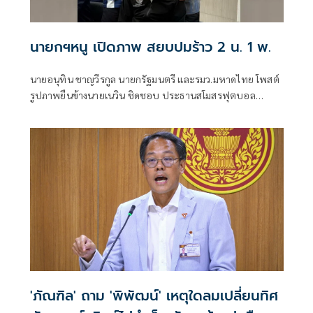
นายกฯหนู เปิดภาพ สยบปมร้าว 2 น. 1 พ.
นายอนุทิน ชาญวีรกูล นายกรัฐมนตรี และรมว.มหาดไทย โพสต์
รูปภาพยืนข้างนายเนวิน ชิดชอบ ประธานสโมสรฟุตบอล
บุรีรัมย์ ยูไนเต็ด และนายพิพัฒน์ รัชกิจประการ
'ภัณฑิล' ถาม 'พิพัฒน์' เหตุใดลมเปลี่ยนทิศ