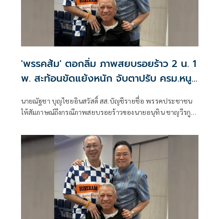
'พรรคส้ม' ตอกลิ่ม ภาพสยบรอยร้าว 2 น. 1
พ. สะท้อนขัดแย้งหนัก จับตาปรับ ครม.หนู
2 จูบปากหรือเขี่ยทิ้ง
นายณัฐชา บุญไชยอินสวัสดิ์ สส.บัญชีรายชื่อ พรรคประชาชน
ให้สัมภาษณ์ถึงกรณีภาพสยบรอยร้าวของนายอนุทิน ชาญวีรกูล
นายกรัฐมนตรีและรัฐมนตรีว่าการกระทรวงมหาดไทย ในฐานะ
หัวหน้าพรรคภูมิใจไทย กับนายเนวิน ชิดชอบ ประธานสโมสร
ฟุตบอลบุรีรัมย์ยูไนเต็ด และนายพิพัฒน์ รัชกิจประการ รอง
นายกรัฐมนตรี และรัฐมนตรีว่าการกระทรวงคมนาคม