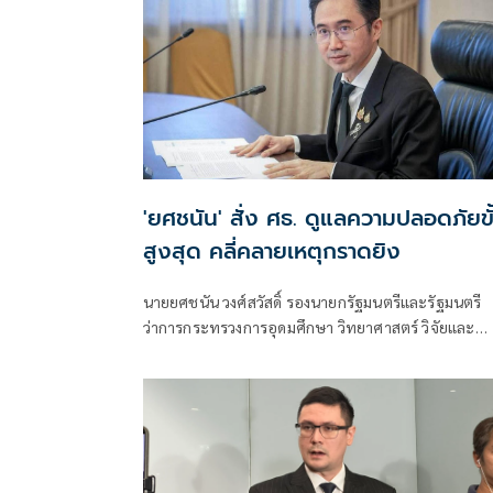
'ยศชนัน' สั่ง ศธ. ดูแลความปลอดภัยขั
สูงสุด คลี่คลายเหตุกราดยิง
นายยศชนัน วงศ์สวัสดิ์ รองนายกรัฐมนตรีและรัฐมนตรี
ว่าการกระทรวงการอุดมศึกษา วิทยาศาสตร์ วิจัยและ
นวัตกรรม โพสต์ข้อความผ่านเฟซบุ๊กว่า "ขอแสดงความ
เสียใจอย่างสุดซึ้งต่อครอบครัวผู้สูญเสีย