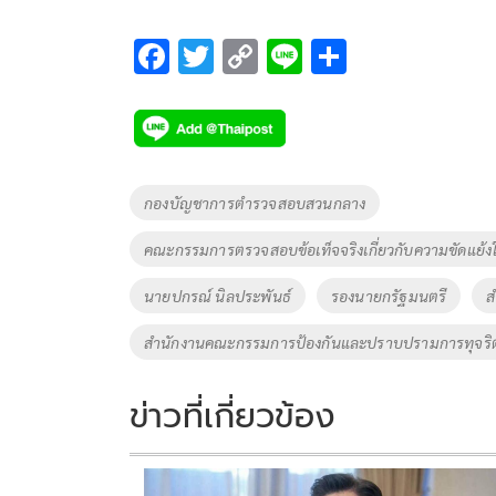
F
T
C
Li
S
ac
wi
o
n
h
e
tt
p
e
ar
b
er
y
e
o
Li
Tags
กองบัญชาการตำรวจสอบสวนกลาง
o
n
คณะกรรมการตรวจสอบข้อเท็จจริงเกี่ยวกับความขัดแย้ง
k
k
นายปกรณ์ นิลประพันธ์
รองนายกรัฐมนตรี
ส
สำนักงานคณะกรรมการป้องกันและปราบปรามการทุจริต
ข่าวที่เกี่ยวข้อง