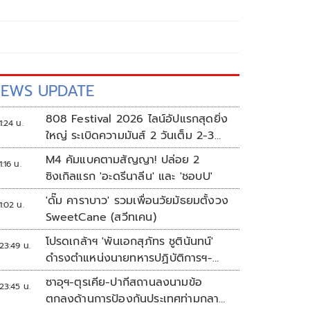
EWS UPDATE
808 Festival 2026 ไลน์อัปแรกสุดยิ่ง
1:24 น.
ใหญ่ ระเบิดความมันส์ 2 วันเต็ม 2-3
ต.ค.นี้
M4 คัมแบคตามสัญญา! ปล่อย 2
1:16 น.
ซิงเกิลแรก 'อะดรีนาลีน' และ 'ชอบU'
'ดั๊ม คาราบาว' รวมเพื่อนวัยมัธยมตั้งวง
1:02 น.
SweetCane (สวีทเคน)
โปรดเกล้าฯ 'พันเอกสุภัทร ชูตินันทน์'
23:49 น.
ดำรงตำแหน่งนายทหารปฏิบัติการฯ-
พระราชทานยศ 'พลตรี'
ซาอุฯ-ตุรเคีย-ปากีสถานลงนามข้อ
23:45 น.
ตกลงด้านการป้องกันประเทศท่ามกลาง