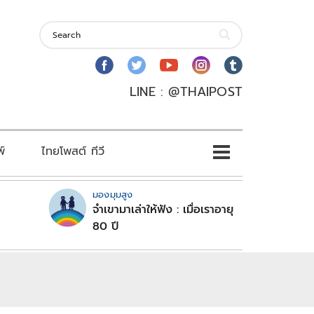
LINE : @THAIPOST
พ์
ไทยโพสต์ ทีวี
มองมุมสูง
จำเขามาเล่าให้ฟัง : เมื่อเราอายุ
80 ปี