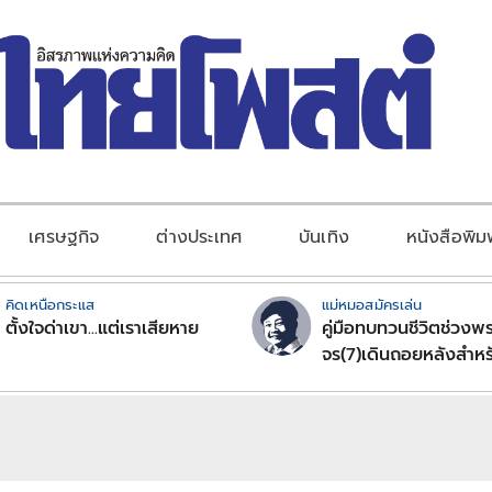
เศรษฐกิจ
ต่างประเทศ
บันเทิง
หนังสือพิม
คิดเหนือกระแส
แม่หมอสมัครเล่น
ตั้งใจด่าเขา...แต่เราเสียหาย
คู่มือทบทวนชีวิตช่วงพร
จร(7)เดินถอยหลังสำหร
ลัคนาราศีตอนที่2