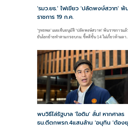
'รมว.ยธ.' ไฟเขียว 'ปลัดพงษ์สวาท' พ้
ราชการ 19 ก.ค.
'รุทธพล' เผยเซ็นอนุมัติ 'ปลัดพงษ์สวาท' พ้นราชการแล้
ยันโยกย้ายทำตามกรอบกม. ชี้คดีชั้น 14 ไม่เกี่ยวห้ามลา
ออก ส่วนรายละเอียดอยู่ที่ ป.ป.ช.
พบวิธีไล่รัฐบาล 'ไอติม' ลั่น! หากศาลร
ธน.ตีตกพรก.4แสนล้าน 'อนุทิน 'ต้องย