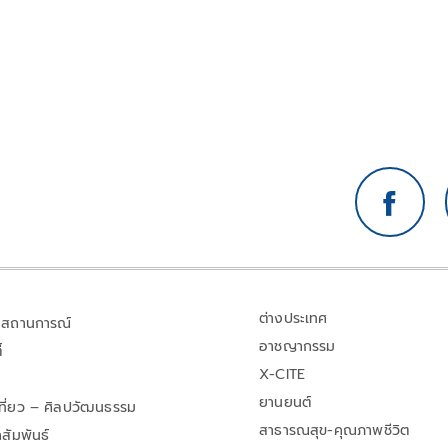
ต่างประเทศ
สถานการณ์
อาชญากรรม
้
X-CITE
ยานยนต์
เที่ยว – ศิลปวัฒนธรรม
สาธารณสุข-คุณภาพชีวิต
สัมพันธ์