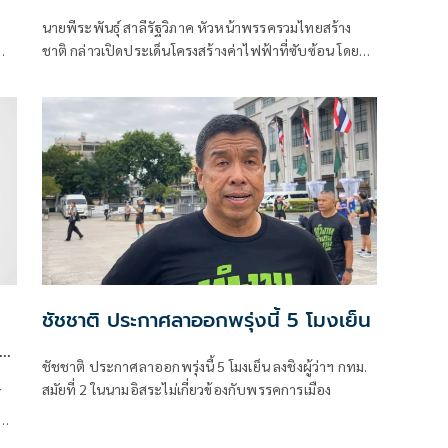
ล้านล้านบาท
นายพีระพันธุ์ สาลีรัฐวิภาค หัวหน้าพรรครวมไทยสร้าง
ชาติ กล่าวเปิดประเด็นโครงสร้างค่าไฟฟ้าที่ซับซ้อน โดย
เปรียบเทียบว่าเหมือนขนมชั้นที่มีต้นทุนและค่าใช้จ่ายซ่อน
อยู่หลายชั้น และสุดท้ายภาระทั้งหมดตกอยู่ที่ประชาชน
ชัชชาติ ประกาศลาออกพรุ่งนี้ 5 โมงเย็น
ล'
ชัชชาติ ประกาศลาออกพรุ่งนี้ 5 โมงเย็น ลงชิงผู้ว่าฯ กทม.
สมัยที่ 2 ในนามอิสระไม่เกี่ยวข้องกับพรรคการเมือง
์
ทีม