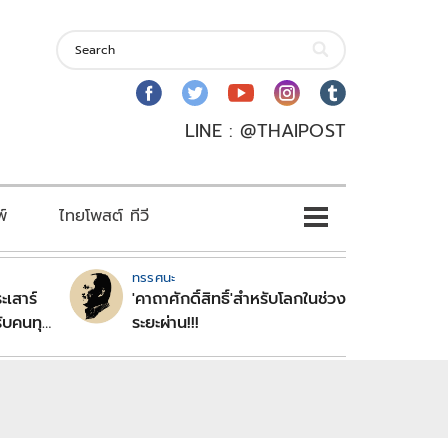
LINE : @THAIPOST
พ์
ไทยโพสต์ ทีวี
ทรรศนะ
ะเสาร์
'คาถาศักดิ์สิทธิ์'สำหรับโลกในช่วง
ับคนทุก
ระยะผ่าน!!!