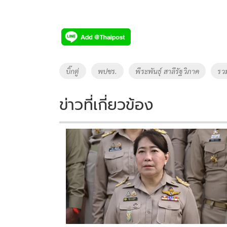
Tags
บิ๊กตู่
พปชร.
พีระพันธุ์ สาลีรัฐวิภาค
รว
ข่าวที่เกี่ยวข้อง