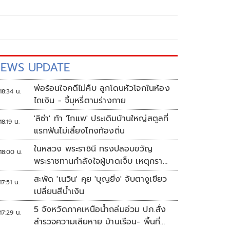
EWS UPDATE
พ่อร้อนใจคดีไม่คืบ ลูกโดนหัวโจกในห้อง
18:34 น.
ไถเงิน - จี้บุหรี่ตามร่างกาย
'ลิซ่า' ท้า 'โกแพ' ประเดิมบ้านใหญ่สตูลที่
18:19 น.
แรกฟันไม่เลี้ยงโกงท้องถิ่น
ในหลวง พระราชินี ทรงปลอบขวัญ
18:00 น.
พระราชทานกำลังใจผู้บาดเจ็บ เหตุกราด
ยิง รร.เทพศิรินทร์นนทบุรี
สะพัด 'เนวิน' คุย 'บุญยิ่ง' จับตางูเขียว
17:51 น.
เปลี่ยนสีน้ำเงิน
5 จังหวัดภาคเหนือน้ำถล่มอ่วม ปภ.สั่ง
17:29 น.
สำรวจความเสียหาย บ้านเรือน- พื้นที่