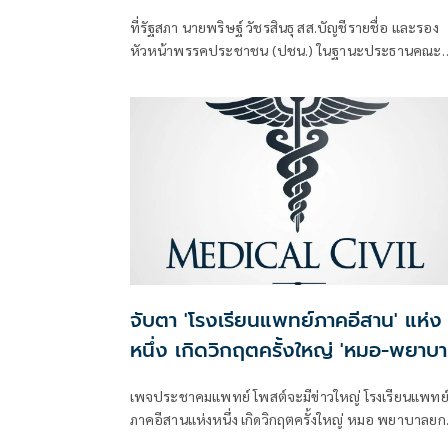
สภา-ลาออก
ที่รัฐสภา นายพริษฐ์ วัชรสินธุ สส.บัญชีรายชื่อ และรอง
หัวหน้าพรรคประชาชน (ปชน.) ในฐานะประธานคณะ
กรรมการประสานงานพรรคร่วม
จับตา 'โรงเรียนแพทย์ภาคอีสาน' แห่ง
หนึ่ง เกิดวิกฤตครั้งใหญ่ 'หมอ-พยาบา
จ่อยกทีมลาออก
เพจประชาคมแพทย์ โพสต์จะมีข่าวใหญ่ โรงเรียนแพทย
ภาคอีสานแห่งหนึ่ง เกิดวิกฤตครั้งใหญ่ หมอ พยาบาลยก
ลาออก ปัญหาระบบสาธารณสุข คือ Domino ระดับ