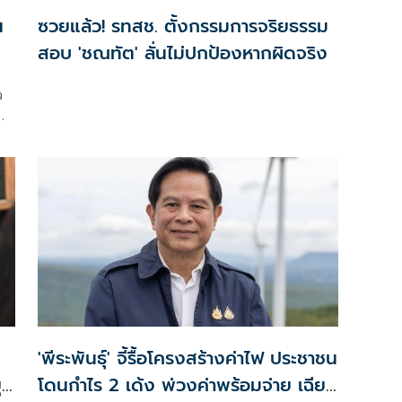
น
ซวยแล้ว! รทสช. ตั้งกรรมการจริยธรรม
สอบ 'ชณทัต' ลั่นไม่ปกป้องหากผิดจริง
ว
'พีระพันธุ์' จี้รื้อโครงสร้างค่าไฟ ประชาชน
ุบ
โดนกำไร 2 เด้ง พ่วงค่าพร้อมจ่าย เฉียด