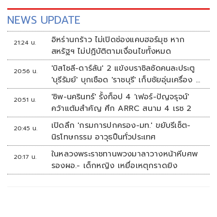
NEWS UPDATE
อิหร่านกร้าว ไม่เปิดช่องแคบฮอร์มุซ หาก
21:24 น.
สหรัฐฯ ไม่ปฏิบัติตามเงื่อนไขทั้งหมด
'บิสโซลี-ดาร์ลัน' 2 แข้งบราซิลซัดคนละประตู
20:56 น.
'บุรีรัมย์' บุกเชือด 'ราชบุรี' เก็บชัยอุ่นเครื่อง 4
นัดรวด
'ชิพ-นครินทร์' รั้งท็อป 4 'เฟอร์-ปัญจรุจน์'
20:51 น.
คว้าแต้มสำคัญ ศึก ARRC สนาม 4 เรซ 2
เปิดลึก 'กรมการปกครอง-มท.' ขยับรีเซ็ต-
20:45 น.
นิรโทษกรรม อาวุธปืนทั่วประเทศ
ในหลวงพระราชทานพวงมาลาวางหน้าหีบศพ
20:17 น.
รองผอ.- เด็กหญิง เหยื่อเหตุกราดยิง