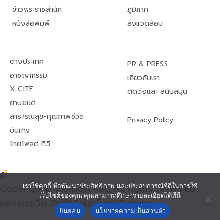
ข่าวพระราชสำนัก
ภูมิภาค
หนังสือพิมพ์
สิ่งแวดล้อม
ต่างประเทศ
PR & PRESS
อาชญากรรม
เกี่ยวกับเรา
X-CITE
ติดต่อและ สนับสนุน
ยานยนต์
สาธารณสุข-คุณภาพชีวิต
Privacy Policy
บันเทิง
ไทยโพสต์ ทีวี
เราใช้คุกกี้เพื่อพัฒนาประสิทธิภาพ และประสบการณ์ที่ดีในการใช้
Copyright© thaipost.net, All rights reserved.,
เว็บไซต์ของคุณ คุณสามารถศึกษารายละเอียดได้ที่นี่
ออกแบบเว็บ จัดทำเว็บไซต์โดย iDesign
ยินยอม
นโยบายความเป็นส่วนตัว