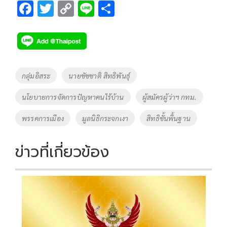
F
T
C
Li
S
ac
wi
o
n
h
e
tt
p
e
ar
b
er
y
e
o
Li
Tags
กลุ่มอิสระ
นายชัชชาติ สิทธิพันธุ์
o
n
นโยบายการจัดการปัญหาคนไร้บ้าน
ผู้สมัครผู้ว่าฯ กทม.
k
k
พรรคการเมือง
มูลนิธิกระจกเงา
สิทธิขั้นพื้นฐาน
ข่าวที่เกี่ยวข้อง