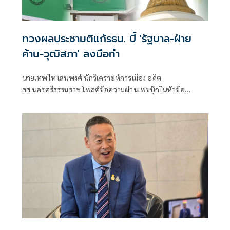
ทวงผลประชามติแก้รธน. บี้ 'รัฐบาล-ฝ่าย
ค้าน-วุฒิสภา' ลงมือทำ
นายเทพไท เสนพงศ์ นักวิเคราะห์การเมือง อดีต
สส.นครศรีธรรมราช โพสต์ข้อความผ่านเฟซบุ๊กในหัวข้อ
"กระตุกเตือน : ทวงผลประชามติ แก้ไขรัฐธรรมนูญ" โดยระบุว่า