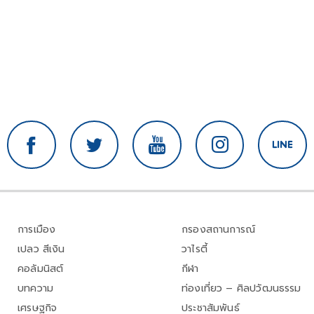
การเมือง
กรองสถานการณ์
เปลว สีเงิน
วาไรตี้
คอลัมนิสต์
กีฬา
บทความ
ท่องเที่ยว – ศิลปวัฒนธรรม
เศรษฐกิจ
ประชาสัมพันธ์