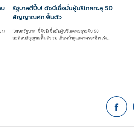
าบ
รัฐบาลตีปี๊บ! ดัชนีเชื่อมั่นผู้บริโภคทะลุ 50
สัญญาณศก.ฟื้นตัว
ียน
'โฆษกรัฐบาล' ชี้ดัชนีเชื่อมั่นผู้บริโภคทะลุระดับ 50
สะท้อนสัญญาณฟื้นตัว รบ.เดินหน้าดูแลค่าครองชีพ เร่งส่ง
ออก ท่องเที่ยว และการลงทุนต่อเนื่อง