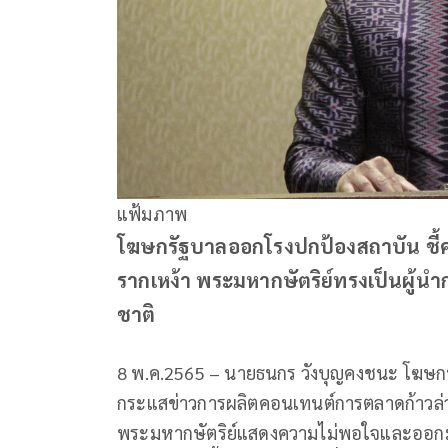
แฟ้มภาพ
โฆษกรัฐบาลออกโรงปกป้องสถาบัน ชี้ค
รากเหง้า พระมหากษัตริย์ทรงเป็นผู้
ชาติ
8 พ.ค.2565 – นายธนกร วังบุญคงชนะ โฆษกป
กระแสข่าวการผลิตคอนเทนต์การตลาดก้าวล่ว
พระมหากษัตริย์แสดงความไม่พอใจและออกมาเรีย