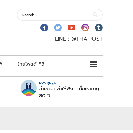
LINE : @THAIPOST
พ์
ไทยโพสต์ ทีวี
มองมุมสูง
จำเขามาเล่าให้ฟัง : เมื่อเราอายุ
80 ปี