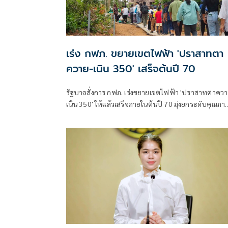
เร่ง กฟภ. ขยายเขตไฟฟ้า 'ปราสาทตา
ควาย-เนิน 350' เสร็จต้นปี 70
รัฐบาลสั่งการ กฟภ. เร่งขยายเขตไฟฟ้า 'ปราสาทตาควา
เนิน 350' ให้แล้วเสร็จภายในต้นปี 70 มุ่งยกระดับคุณภา
ชีวิตและขวัญกำลังพลแนวหน้า เสริมสร้างความมั่นคง
ชายแดน