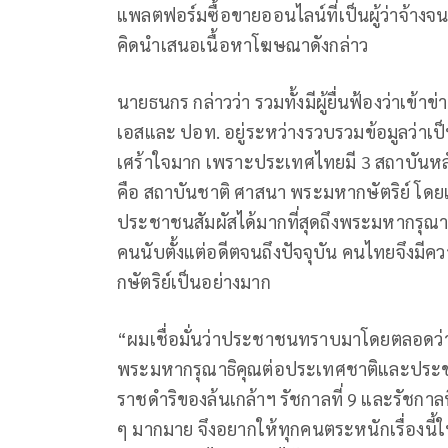
แพลตฟอร์มซื้อขายออนไลน์ที่เป็นผู้ว่าจ้า
คิดนำเสนอเนื้อหาโฆษณาดังกล่าว
นายธนกร กล่าวว่า รวมทั้งมีผู้ยื่นฟ้องว่าเข
เอสและ ปอท. อยู่ระหว่างรวบรวมข้อมูลว่าเป
เศร้าใจมาก เพราะประเทศไทยมี 3 สถาบันหลั
คือ สถาบันชาติ ศาสนา พระมหากษัตริย์ โดย
ประชาชนสัมผัสได้มากที่สุดถึงพระมหากรุณา
คนนับตั้งแต่อดีตจนถึงปัจจุบัน คนไทยจึงมี
กษัตริย์เป็นอย่างมาก
“ผมเชื่อมั่นว่าประชาชนทราบมาโดยตลอดว่า
พระมหากรุณาธิคุณต่อประเทศชาติและปร
ราชดำริของล้นเกล้าฯ รัชกาลที่ 9 และรัชกา
ๆ มากมาย จึงอยากให้ทุกคนตระหนักเรื่องนี้ใ