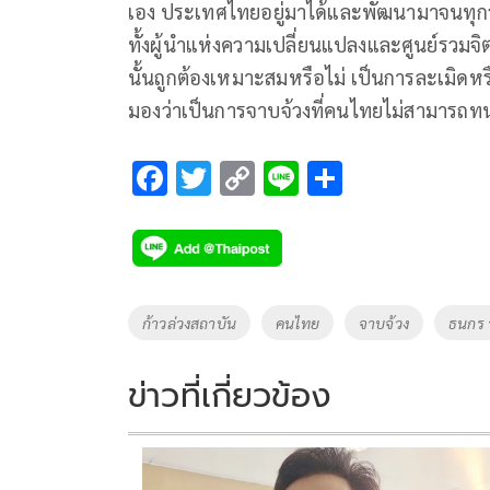
เอง ประเทศไทยอยู่มาได้และพัฒนามาจนทุกวัน
ทั้งผู้นำแห่งความเปลี่ยนแปลงและศูนย์รวมจิตใ
นั้นถูกต้องเหมาะสมหรือไม่ เป็นการละเมิดหรือส
มองว่าเป็นการจาบจ้วงที่คนไทยไม่สามารถทน
F
T
C
Li
S
ac
wi
o
n
h
e
tt
p
e
ar
b
er
y
e
o
Li
Tags
ก้าวล่วงสถาบัน
คนไทย
จาบจ้วง
ธนกร 
o
n
k
k
ข่าวที่เกี่ยวข้อง