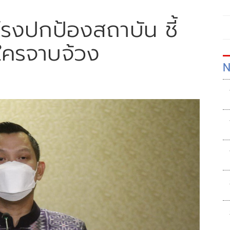
รงปกป้องสถาบัน ชี้
ใครจาบจ้วง
N