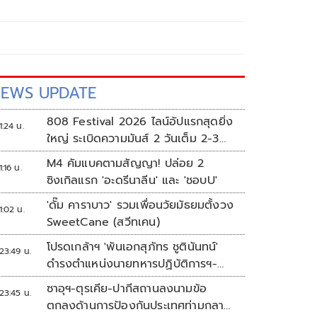
EWS UPDATE
808 Festival 2026 ไลน์อัปแรกสุดยิ่ง
1:24 น.
ใหญ่ ระเบิดความมันส์ 2 วันเต็ม 2-3
ต.ค.นี้
M4 คัมแบคตามสัญญา! ปล่อย 2
1:16 น.
ซิงเกิลแรก 'อะดรีนาลีน' และ 'ชอบU'
'ดั๊ม คาราบาว' รวมเพื่อนวัยมัธยมตั้งวง
1:02 น.
SweetCane (สวีทเคน)
โปรดเกล้าฯ 'พันเอกสุภัทร ชูตินันทน์'
23:49 น.
ดำรงตำแหน่งนายทหารปฏิบัติการฯ-
พระราชทานยศ 'พลตรี'
ซาอุฯ-ตุรเคีย-ปากีสถานลงนามข้อ
23:45 น.
ตกลงด้านการป้องกันประเทศท่ามกลาง