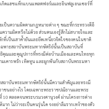
งจนเกิดแฮชแท็กแบนแพลตฟอร์มและอินฟลูเอนเซอร์ที่
้าข่ายเป็นความผิดตามกฎหมายต่าง ๆ ขณะที่กระทรวงดีอี
็นความผิดหรือไม่ด้วย ส่วนตนเองรู้สึกไม่สบายใจและ
กที่เป็นเสาค้ำยันและยึดเหนี่ยวจิตใจของคนในชาติ
เฉพาะสถาบันพระมหากษัตริย์นั้นเป็นสถาบันที่
ธิคุณและคุณูปการที่ทรงมีต่อบ้านเมืองและคนไทยทุก
ความเคารพรัก เทิดทูน และผูกพันกับสถาบันพระมหา
สถาบันพระมหากษัตริย์นั้นมีความสำคัญและทรงมี
ะชาชนอย่างไร โดยเฉพาะพระราชปณิธานและพระ
ลที่ 10 ตลอดจนพระบรมวงศานุวงศ์ ผ่านโครงการต่าง
ห้มาก ไม่ว่าจะเป็นคนรุ่นใด จงอย่าลืมรากเหง้าของตัว