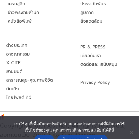
เศรษฐกิจ
ประชาสัมพันธ์
ข่าวพระราชสำนัก
ภูมิภาค
หนังสือพิมพ์
สิ่งแวดล้อม
ต่างประเทศ
PR & PRESS
อาชญากรรม
เกี่ยวกับเรา
X-CITE
ติดต่อและ สนับสนุน
ยานยนต์
สาธารณสุข-คุณภาพชีวิต
Privacy Policy
บันเทิง
ไทยโพสต์ ทีวี
Copyright© thaipost.net, All rights reserved.,
เราใช้คุกกี้เพื่อพัฒนาประสิทธิภาพ และประสบการณ์ที่ดีในการใช้
เว็บไซต์ของคุณ คุณสามารถศึกษารายละเอียดได้ที่นี่
ออกแบบเว็บ จัดทำเว็บไซต์โดย iDesign