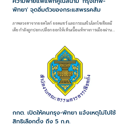
ความพ่ายแพ้แพ็กคู่ในสนาม 'กรุงเทพ-
พัทยา' จุดอิ่มตัวของกระแสพรรคส้ม
ภาพลวงตาจากยอดไลก์ ยอดแชร์ และกระแสในโลกโซเชียลมี
เดีย กำลังถูกปอกเปลือกออกให้เห็นเนื้อแท้ทางการเมืองผ่านผล
การเลือกตั้งผู้ว่าราชการกรุงเทพมหานครและนายกเมืองพัทยา
เมื่อวันที่ 28 มิถุนายนที่ผ่านมา
กกต. เปิดให้คนกรุง-พัทยา แจ้งเหตุไม่ไปใช้
สิทธิเลือกตั้ง ถึง 5 ก.ค.