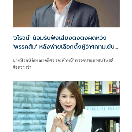
'วิโรจน์' น้อมรับฟังเสียงติงติงผิดหวัง
'พรรคส้ม' หลังพ่ายเลือกตั้งผู้ว่าฯกทม.ยับ
เยิน
นายวิโรจน์ ลักขณาอดิศร รองหัวหน้าพรรคประชาชน โพสต์
ข้อความว่า