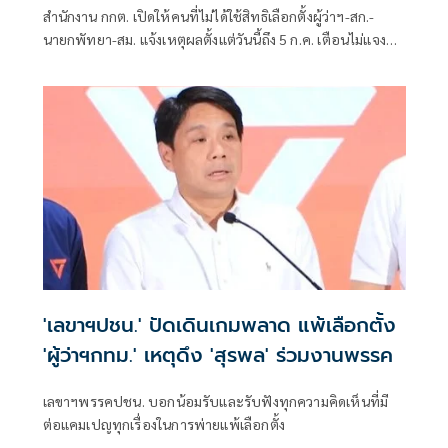
สำนักงาน กกต. เปิดให้คนที่ไม่ได้ใช้สิทธิเลือกตั้งผู้ว่าฯ-สก.-
นายกพัทยา-สม. แจ้งเหตุผลตั้งแต่วันนี้ถึง 5 ก.ค. เตือนไม่แจง
โดนจำกัดสิทธิ 2 ปี
'เลขาฯปชน.' ปัดเดินเกมพลาด แพ้เลือกตั้ง
'ผู้ว่าฯกทม.' เหตุดึง 'สุรพล' ร่วมงานพรรค
เลขาฯพรรคปชน. บอกน้อมรับและรับฟังทุกความคิดเห็นที่มี
ต่อแคมเปญทุกเรื่องในการพ่ายแพ้เลือกตั้ง