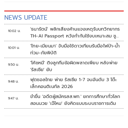
NEWS UPDATE
'ธนารัตน์' พลิกเสียงค้านแจงเหตุรับบทวิทยากร
10:02 น.
TH-AI Passport หวังกำกับใช้งบเหมาะสม ชู
จุดเด่นคนไทยได้ใช้ AI ระดับโปร ลดเหลื่อมล้ำ
'ไทย-เมียนมา' จับมือใช้ดาวเทียมรับมือไฟป่า-น้ำ
10:01 น.
ทางเทคโนโลยี เซฟงบไปกว่า900ล้าน เชื่อหาก
ท่วม-ภัยพิบัติ
ใช้เต็มที่เอกชนขาดทุนย่อยยับ
'โค้ชหมี' ติงลูกทีมข้อผิดพลาดเพียบ หลังพ่าย
9:50 น.
'รัสเซีย' ยับ
ฟุตซอลไทย พ่าย รัสเซีย 1-7 จบอันดับ 3 โต๊ะ
9:48 น.
เล็กคอนติเนทัล 2026
ขำขื่น 'อดีตผู้สมัครสส.พท.' ยกการศึกษาทั่วโลก
9:47 น.
สอนมวย 'เจ๊ไหม' ยังคิดแบบระบบราชการเดิม