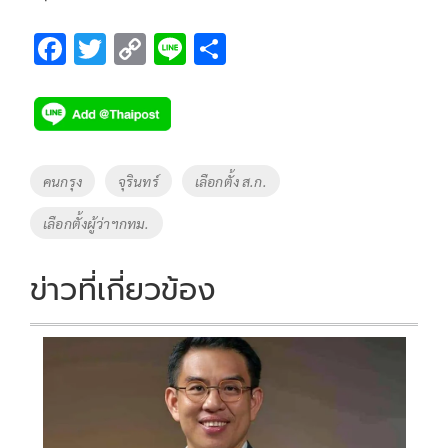
F
T
C
Li
S
ac
wi
o
n
h
e
tt
p
e
ar
b
er
y
e
o
Li
Tags
คนกรุง
จุรินทร์
เลือกตั้ง ส.ก.
o
n
เลือกตั้งผู้ว่าฯกทม.
k
k
ข่าวที่เกี่ยวข้อง