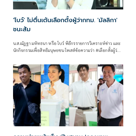
'โบว์' ไม่ตื่นเต้นเลือกตั้งผู้ว่ากทม. 'มัลลิกา'
ชนะส้ม
น.ส.ณัฏฐา มหัทธนา หรือ โบว์ พิธีกรรายการวิเคราะห์ข่าว และ
นักกิจกรรมเพื่อสิทธิมนุษยชน โพสต์ข้อความว่า #เลือกตั้งผู้ว่าก
ทม มัล