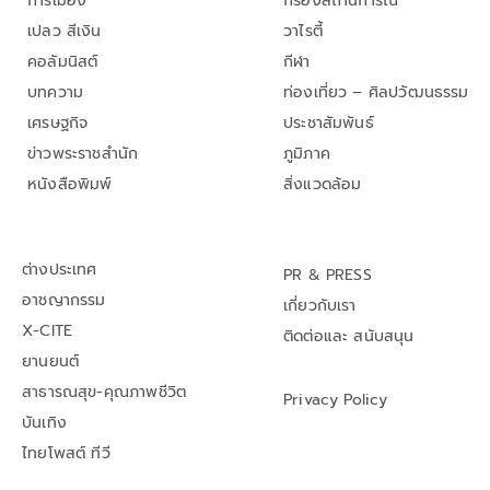
การเมือง
กรองสถานการณ์
เปลว สีเงิน
วาไรตี้
คอลัมนิสต์
กีฬา
บทความ
ท่องเที่ยว – ศิลปวัฒนธรรม
เศรษฐกิจ
ประชาสัมพันธ์
ข่าวพระราชสำนัก
ภูมิภาค
หนังสือพิมพ์
สิ่งแวดล้อม
ต่างประเทศ
PR & PRESS
อาชญากรรม
เกี่ยวกับเรา
X-CITE
ติดต่อและ สนับสนุน
ยานยนต์
สาธารณสุข-คุณภาพชีวิต
Privacy Policy
บันเทิง
ไทยโพสต์ ทีวี