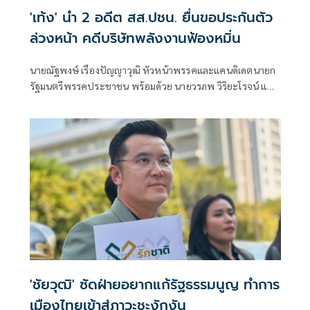
'เท้ง' นำ 2 อดีต สส.ปชน. ยื่นขอประกันตัว
ล่วงหน้า คดีบริษัทพลังงานฟ้องหมิ่น
นายณัฐพงษ์ เรืองปัญญาวุฒิ หัวหน้าพรรคและแคนดิเดตนายก
รัฐมนตรีพรรคประชาชน พร้อมด้วย นายวรภพ วิริยะโรจน์ และ
นายศุภโชติ ไชยสัจ ผู้สมัคร สส.บัญชีรายชื่อ พรรคประชาชน
เดินทางไปยื่นประกันตัวต่อศาลอาญา จากกรณีการแถลงข่าวตั้ง
ข้อสังเกตต่อโครงการจัดซื้อพลังงานไฟฟ้าหมุนเวียนของ
'ชัยวุฒิ' ซัดฝ่ายอยากแก้รัฐธรรมนูญ ทำการ
เมืองไทยเข้าสู่ภาวะชะงักงัน