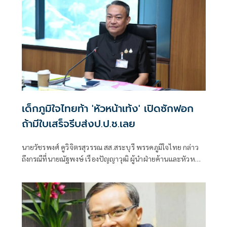
เด็กภูมิใจไทยท้า 'หัวหน้าเท้ง' เปิดซักฟอก
ถ้ามีใบเสร็จรีบส่งป.ป.ช.เลย
นายวัชรพงศ์ คูวิจิตรสุวรรณ สส.สระบุรี พรรคภูมิใจไทย กล่าว
ถึงกรณีที่นายณัฐพงษ์ เรืองปัญญาวุฒิ ผู้นำฝ่ายค้านและหัวหน้า
พรรคประชา