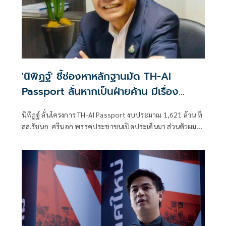
'นิพิฏฐ์' ชี้ช่องหาหลักฐานมัด TH-AI
Passport ลั่นหากเป็นฝ่ายค้าน มีเรื่อง
ซักฟอกรัฐบาลอื้อ
นิพิฎฐ์ ลั่นโครงการ TH-AI Passport งบประมาณ 1,621 ล้าน ที่
สส.รัชนก ศรีนอก พรรคประชาชนเปิดประเด็นมา ส่วนตัวผมใน
ฐานะประชาชน ผมไม่ไว้วางใจรัฐบาลแล้ว