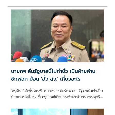
นายกฯ ลั่นรัฐบาลนี้ไม่ทำชั่ว เมินฝ่ายค้าน
ซักฟอก ย้อน 'ฮั้ว สว.' เกี่ยวอะไร
'อนุทิน' ไม่หวั่นโดนซักฟอกหลายปมร้อน บอกรัฐบาลไม่จำเป็น
ต้องแจงปมฮั้ว สว. ชี้เหตุการณ์เกิดก่อนเข้ามาทำงาน ส่วนทุจริต
สอบท้องถิ่นทำเต็มที่ เรื่องจบแล้ว ยันไม่ต้องมีองครักษ์พิทักษ์