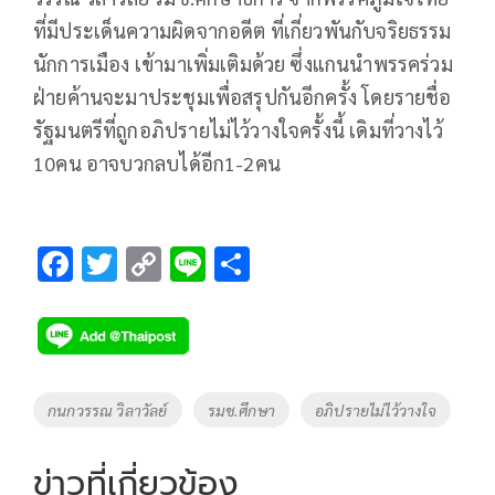
ที่มีประเด็นความผิดจากอดีต ที่เกี่ยวพันกับจริยธรรม
นักการเมือง เข้ามาเพิ่มเติมด้วย ซึ่งแกนนำพรรคร่วม
ฝ่ายค้านจะมาประชุมเพื่อสรุปกันอีกครั้ง โดยรายชื่อ
รัฐมนตรีที่ถูกอภิปรายไม่ไว้วางใจครั้งนี้ เดิมที่วางไว้
10คน อาจบวกลบได้อีก1-2คน
F
T
C
Li
S
ac
wi
o
n
h
e
tt
p
e
ar
b
er
y
e
o
Li
Tags
กนกวรรณ วิลาวัลย์
รมช.ศึกษา
อภิปรายไม่ไว้วางใจ
o
n
k
k
ข่าวที่เกี่ยวข้อง