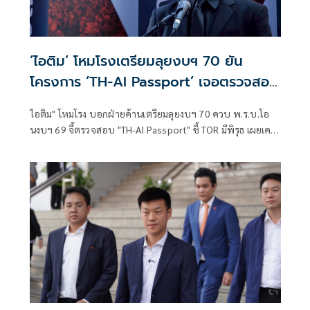
‘ไอติม’ โหมโรงเตรียมลุยงบฯ 70 ยัน
โครงการ ‘TH-AI Passport’ เจอตรวจสอบ
หนักแน่
ไอติม" โหมโรง บอกฝ่ายค้านเตรียมลุยงบฯ 70 ควบ พ.ร.บ.โอ
นงบฯ 69 จี้ตรวจสอบ "TH-AI Passport" ชี้ TOR มีพิรุธ เผยเคย
ติงระบบสะสมทักษะ สมัย "ภูมิใจไทย" เป็นเจ้ากระทรวง อว. แต่
ยังดันต่อ ชม "อ.เชน" รับไม้ต่อแล้วรื้อ TOR อุดรอยรั่ว ยอมรับ
ซักฟอกรอบนี้ไม่ทัน ขอคุยพรรคร่วมฝ่ายค้านก่อน