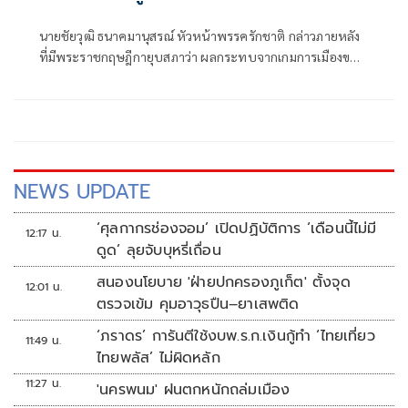
นายชัยวุฒิ ธนาคมานุสรณ์ หัวหน้าพรรครักชาติ กล่าวภายหลัง
ที่มีพระราชกฤษฎีกายุบสภาว่า ผลกระทบจากเกมการเมืองของ
ฝ่ายที่ต้องการแก้ไขรัฐธรรมนูญ แต่กลับไม่ได้แก้ในสิ่งที่ต้องการ
จนนำไปสู่การยื่นอภิปรายไม่ไว้วางใจ ทั้งที่ทราบดีอยู่แล้วว่า
ผลลัพธ์คือการที่นายกรัฐมนตรียื่นยุบสภาฯ
NEWS UPDATE
‘ศุลกากรช่องจอม’ เปิดปฏิบัติการ ‘เดือนนี้ไม่มี
12:17 น.
ดูด’ ลุยจับบุหรี่เถื่อน
สนองนโยบาย 'ฝ่ายปกครองภูเก็ต' ตั้งจุด
12:01 น.
ตรวจเข้ม คุมอาวุธปืน–ยาเสพติด
‘ภราดร’ การันตีใช้งบพ.ร.ก.เงินกู้ทำ ‘ไทยเที่ยว
11:49 น.
ไทยพลัส’ ไม่ผิดหลัก
11:27 น.
'นครพนม' ฝนตกหนักถล่มเมือง