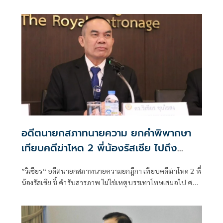
อดีตนายกสภาทนายความ ยกคำพิพากษา
เทียบคดีฆ่าโหด 2 พี่น้องรัสเซีย ไปถึง
ประหารชีวิตหรือไม่
”วิเชียร“ อดีตนายกสภาทนายความยกฎีกา เทียบคดีฆ่าโหด 2 พี่
น้องรัสเซีย ชี้ คำรับสารภาพ ไม่ใช่เหตุบรรเทาโทษเสมอไป ศาล
ไม่ต้องลดโทษก็ได้