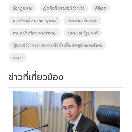
o
n
ข้อกฎหมาย
ญัตติอภิปรายไม่ไว้วางใจ
ดีอีเอส
k
k
นายชัยวุฒิ​ ธนาคมานุสรณ์​
ประมวลจริยธรรม
พล.อ.ประวิตร วงษ์สุวรรณ
รองนายกรัฐมนตรี
รัฐมนตรีว่าการกระทรวงดิจิทัลเพื่อเศรษฐกิจและสังคม
เอเปก
ข่าวที่เกี่ยวข้อง