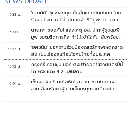
NEWS UPDATE
‘เอกนิติ’ ชูเร่งลงทุน-ปั๊มขีดแข่งดันดันศก.ไทย
15:33 น.
รับงบประมาณมีจำกัดลุยงัด5Tปูพรมโตยาว
นายกฯ ขออภัย! แจงเหตุ อส. ปะทะผู้ชุมนุมพี
15:31 น.
มูฟ รมต.ติดภารกิจ ทำไม่เข้าใจกัน ยันพร้อม
คุยหาทางออก
'ยศชนัน' ขอความร่วมมืองดแชร์ภาพเหตุกราด
15:17 น.
ยิง เป็นเรื่องสะเทือนใจคนไทยทั้งประเทศ
กรุงศรี คอนซูมเมอร์ ตั้งเป้ายอดใช้จ่ายบัตรปีนี้
15:12 น.
โต 6% แตะ 4.2 แสนล้าน
เช็กจุดรับบริจาคโลหิต! สภากาชาดไทย เผย
15:01 น.
จ่ายเลือดรักษาผู้บาดเจ็บเหตุกราดยิงแล้ว
148 ยูนิต