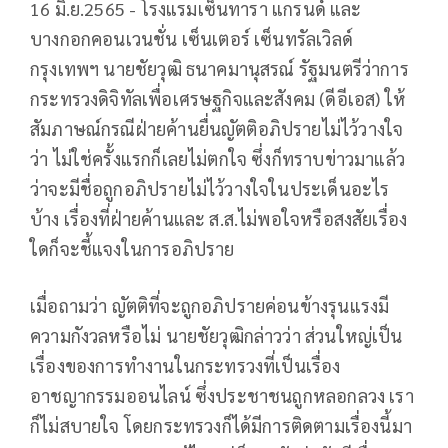
16 มิ.ย.2565 - โรงแรมเซ็นทารา แกรนด์ และ
บางกอกคอนเวนชั่น เซ็นเตอร์ เซ็นทรัลเวิลด์
กรุงเทพฯ นายชัยวุฒิ ธนาคมานุสรณ์ รัฐมนตรีว่าการ
กระทรวงดิจิทัลเพื่อเศรษฐกิจและสังคม (ดีอีเอส) ให้
สัมภาษณ์กรณีฝ่ายค้านยื่นญัตติอภิปรายไม่ไว้วางใจ
ว่า ไม่ใช่ครั้งแรกก็เลยไม่ตกใจ ซึ่งก็ทราบข่าวมาแล้ว
ว่าจะมีชื่อถูกอภิปรายไม่ไว้วางใจในประเด็นอะไร
บ้าง เรื่องที่ฝ่ายค้านและ ส.ส.ไม่พอใจหรือสงสัยเรื่อง
ใดก็จะชี้แจงในการอภิปราย
เมื่อถามว่า ญัตติที่จะถูกอภิปรายค่อนข้างรุนแรงมี
ความกังวลหรือไม่ นายชัยวุฒิกล่าวว่า ส่วนใหญ่เป็น
เรื่องของการทำงานในกระทรวงที่เป็นเรื่อง
อาชญากรรมออนไลน์ ซึ่งประชาชนถูกหลอกลวง เรา
ก็ไม่สบายใจ โดยกระทรวงก็ได้มีการติดตามเรื่องนี้มา