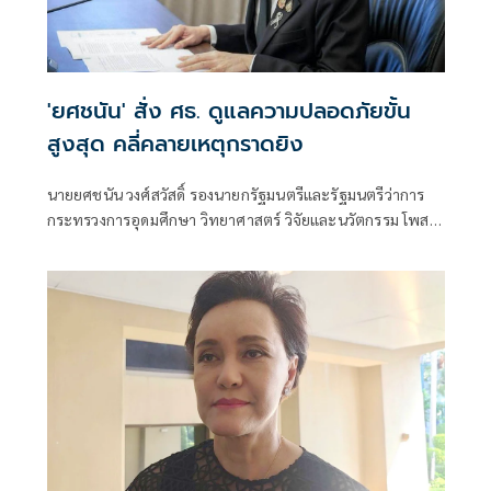
'ยศชนัน' สั่ง ศธ. ดูแลความปลอดภัยขั้น
สูงสุด คลี่คลายเหตุกราดยิง
นายยศชนัน วงศ์สวัสดิ์ รองนายกรัฐมนตรีและรัฐมนตรีว่าการ
กระทรวงการอุดมศึกษา วิทยาศาสตร์ วิจัยและนวัตกรรม โพสต์
ข้อความผ่านเฟซบุ๊กว่า "ขอแสดงความเสียใจอย่างสุดซึ้งต่อ
ครอบครัวผู้สูญเสีย