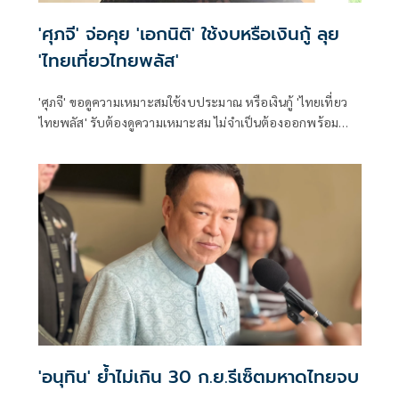
'ศุภจี' จ่อคุย 'เอกนิติ' ใช้งบหรือเงินกู้ ลุย
'ไทยเที่ยวไทยพลัส'
'ศุภจี' ขอดูความเหมาะสมใช้งบประมาณ หรือเงินกู้ 'ไทยเที่ยว
ไทยพลัส' รับต้องดูความเหมาะสม ไม่จำเป็นต้องออกพร้อม
'ไทยช่วยไทยพลัส'
'อนุทิน' ย้ำไม่เกิน 30 ก.ย.รีเซ็ตมหาดไทยจบ