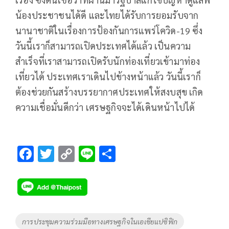
น้องประชาชนได้ดี และไทยได้รับการยอมรับจาก
นานาชาติในเรื่องการป้องกันการแพร่โควิด-19 ซึ่ง
วันนี้เราก็สามารถเปิดประเทศได้แล้ว เป็นความ
สำเร็จที่เราสามารถเปิดรับนักท่องเที่ยวเข้ามาท่อง
เที่ยวได้ ประเทศเราเดินไปข้างหน้าแล้ว วันนี้เราก็
ต้องช่วยกันสร้างบรรยากาศประเทศให้สงบสุข เกิด
ความเชื่อมั่นดีกว่า เศรษฐกิจจะได้เดินหน้าไปได้
F
T
C
Li
S
ac
wi
o
n
h
e
tt
p
e
ar
b
er
y
e
o
Li
Tags
การประชุมความร่วมมือทางเศรษฐกิจในเอเชียแปซิฟิก