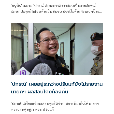
'อนุทิน' เผยรอ 'ปกรณ์' ส่งผลการตรวจสอบเป็นลายลักษณ์
อักษร ปมทุจริตสอบท้องถิ่น ยันจบ ปชช.ไม่ต้องกังวลปกป้อง
ใคร พอใจ ขรก.ยึดแนวทางปิดชื่อถือพฤติกรรม บอกไม่มีใครวิ่ง
เต้นได้ ชี้รีเซ็ต มท.จบใน ก.ย.นี้
'ปกรณ์' เผยอยู่ระหว่างปรับแก้ยังไม่รายงาน
นายกฯ ผลสอบโกงท้องถิ่น
'ปกรณ์' เตรียมแจ้งผลสอบทุจริตข้าราชการท้องถิ่นให้นายกฯ
ทราบ เหตุอยู่ระหว่างปรับแก้