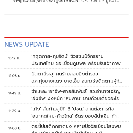
ราษฎรและสัญชาติ จัดตั้งศูนย์ DOPA N.I.C.E. - Center บูรณา
การกระบวนการยุติธรรมและภาคีเครือข่าย
NEWS UPDATE
'กฤตภาส-ภุมรัตน์' ซิวแชมป์จักรยาน
15:12 น.
ประเทศไทย ผอ.เขื่อนภูมิพล พร้อมรับเจ้าภาพ
ต่อ ปี 2570
ปัตตานีระอุ! คนร้ายลอบยิงตำรวจ
15:08 น.
สภ.ทุ่งยางแดง บาดเจ็บ จนท.เร่งติดตามผู้ก่อ
เหตุ
ชำแหละ 'อาชีพ-สายสัมพันธ์' สว.อำนาจเจริญ
14:49 น.
'ยิ่งชีพ' งงหนัก 'สมพาน' ขายก๋วยเตี๋ยวอะไร
'เท้ง' ลั่นก้าวสู่ปีที่ 3 'ปชน.' สานต่อภารกิจ
14:29 น.
'อนาคตใหม่-ก้าวไกล' ซัดระบอบสีน้ำเงิน ทำ
หลักนิติรัฐ-นิติธรรมสั่นคลอน
ตร.ชี้ปมเด็กกราดยิง หลายปัจจัยเชื่อมโยงพบ
14:08 น.