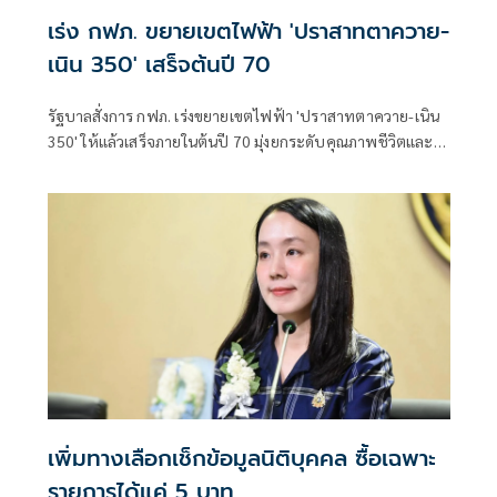
เร่ง กฟภ. ขยายเขตไฟฟ้า 'ปราสาทตาควาย-
เนิน 350' เสร็จต้นปี 70
รัฐบาลสั่งการ กฟภ. เร่งขยายเขตไฟฟ้า 'ปราสาทตาควาย-เนิน
350' ให้แล้วเสร็จภายในต้นปี 70 มุ่งยกระดับคุณภาพชีวิตและ
ขวัญกำลังพลแนวหน้า เสริมสร้างความมั่นคงชายแดน
เพิ่มทางเลือกเช็กข้อมูลนิติบุคคล ซื้อเฉพาะ
รายการได้แค่ 5 บาท