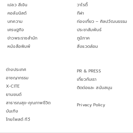
เปลว สีเงิน
วาไรตี้
คอลัมนิสต์
กีฬา
บทความ
ท่องเที่ยว – ศิลปวัฒนธรรม
เศรษฐกิจ
ประชาสัมพันธ์
ข่าวพระราชสำนัก
ภูมิภาค
หนังสือพิมพ์
สิ่งแวดล้อม
ต่างประเทศ
PR & PRESS
อาชญากรรม
เกี่ยวกับเรา
X-CITE
ติดต่อและ สนับสนุน
ยานยนต์
สาธารณสุข-คุณภาพชีวิต
Privacy Policy
บันเทิง
ไทยโพสต์ ทีวี