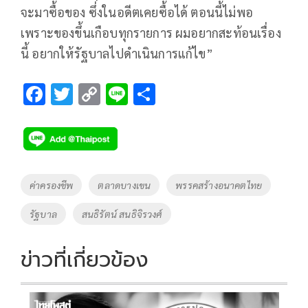
จะมาซื้อของ ซึ่งในอดีตเคยซื้อได้ ตอนนี้ไม่พอ
เพราะของขึ้นเกือบทุกรายการ ผมอยากสะท้อนเรื่อง
นี้ อยากให้รัฐบาลไปดำเนินการแก้ไข”
F
T
C
Li
S
ac
wi
o
n
h
e
tt
p
e
ar
b
er
y
e
o
Li
Tags
ค่าครองชีพ
ตลาดบางเขน
พรรคสร้างอนาคตไทย
o
n
รัฐบาล
สนธิรัตน์ สนธิจิรวงศ์
k
k
ข่าวที่เกี่ยวข้อง