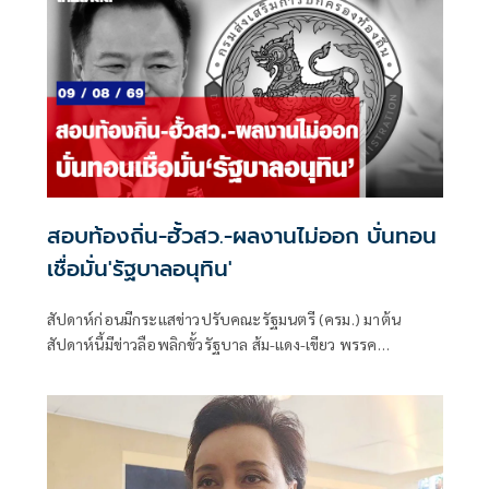
สอบท้องถิ่น-ฮั้วสว.-ผลงานไม่ออก บั่นทอน
เชื่อมั่น'รัฐบาลอนุทิน'
สัปดาห์ก่อนมีกระแสข่าวปรับคณะรัฐมนตรี (ครม.) มาต้น
สัปดาห์นี้มีข่าวลือพลิกขั้วรัฐบาล ส้ม-แดง-เขียว พรรค
ประชาชน พรรคเพื่อไทย และพรรคกล้าธรรม จับมือกัน