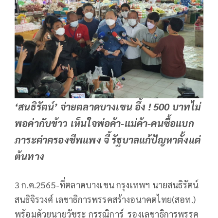
‘สนธิรัตน์’ จ่ายตลาดบางเขน อึ้ง ! 500 บาทไม่
พอค่ากับข้าว เห็นใจพ่อค้า-แม่ค้า-คนซื้อแบก
ภาระค่าครองชีพแพง จี้ รัฐบาลแก้ปัญหาตั้งแต่
ต้นทาง
3 ก.ค.2565-ที่ตลาดบางเขน กรุงเทพฯ นายสนธิรัตน์
สนธิจิรวงศ์ เลขาธิการพรรคสร้างอนาคตไทย(สอท.)
พร้อมด้วยนายวัชระ กรรณิการ์ รองเลขาธิการพรรค