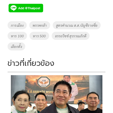
e
tt
p
e
ar
b
er
y
e
o
Li
Tags
การเมือง
พรรคกล้า
สูตรคำนวณ ส.ส.บัญชีรายชื่อ
o
n
หาร 100
หาร 500
อรรถวิชช์ สุวรรณภักดี
k
k
เลือกตั้ง
ข่าวที่เกี่ยวข้อง