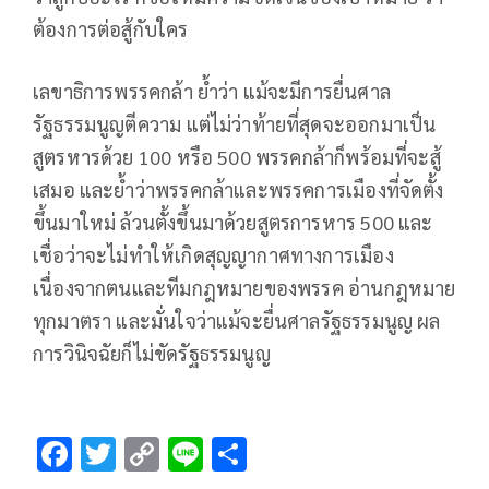
ต้องการต่อสู้กับใคร
เลขาธิการพรรคกล้า ย้ำว่า แม้จะมีการยื่นศาล
รัฐธรรมนูญตีความ แต่ไม่ว่าท้ายที่สุดจะออกมาเป็น
สูตรหารด้วย 100 หรือ 500 พรรคกล้าก็พร้อมที่จะสู้
เสมอ และย้ำว่าพรรคกล้าและพรรคการเมืองที่จัดตั้ง
ขึ้นมาใหม่ ล้วนตั้งขึ้นมาด้วยสูตรการหาร 500 และ
เชื่อว่าจะไม่ทำให้เกิดสุญญากาศทางการเมือง
เนื่องจากตนและทีมกฎหมายของพรรค อ่านกฎหมาย
ทุกมาตรา และมั่นใจว่าแม้จะยื่นศาลรัฐธรรมนูญ ผล
การวินิจฉัยก็ไม่ขัดรัฐธรรมนูญ
F
T
C
Li
S
ac
wi
o
n
h