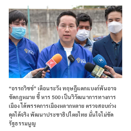
“อรรถวิชช์” เตือนระวัง ทฤษฎีแตกแบงก์พันอาจ
ขัดกฎหมาย ชี้ หาร 500 เป็นวิวัฒนาการทางการ
เมือง ได้พรรคการเมืองหลากหลาย ตรวจสอบถ่วง
ดุลได้จริง พัฒนาประชาธิปไตยไทย มั่นใจไม่ขัด
รัฐธรรมนูญ