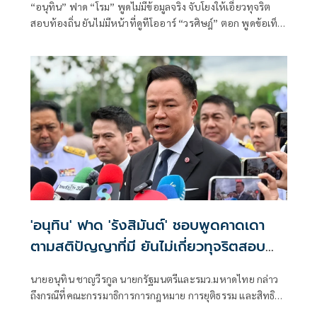
“อนุทิน” ฟาด “โรม” พูดไม่มีข้อมูลจริง จับโยงให้เอี่ยวทุจริต
สอบท้องถิ่น ยันไม่มีหน้าที่ดูทีโออาร์ “วรศิษฎ์” ตอก พูดข้อเท็จ
จริงไม่ครบ
'อนุทิน' ฟาด 'รังสิมันต์' ชอบพูดคาดเดา
ตามสติปัญญาที่มี ยันไม่เกี่ยวทุจริตสอบ
ท้องถิ่น
นายอนุทิน ชาญวีรกูล นายกรัฐมนตรีและรมว.มหาดไทย กล่าว
ถึงกรณีที่คณะกรรมาธิการการกฎหมาย การยุติธรรม และสิทธิ
มนุษยชน สภาผู้แทนราษฎร ที่มี นายรังสิมันต์ โรม เป็นประธาน