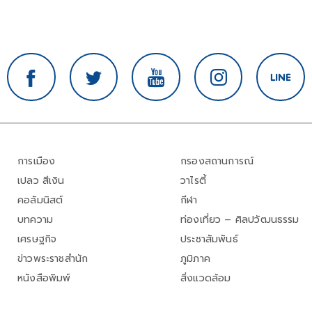
การเมือง
กรองสถานการณ์
เปลว สีเงิน
วาไรตี้
คอลัมนิสต์
กีฬา
บทความ
ท่องเที่ยว – ศิลปวัฒนธรรม
เศรษฐกิจ
ประชาสัมพันธ์
ข่าวพระราชสำนัก
ภูมิภาค
หนังสือพิมพ์
สิ่งแวดล้อม