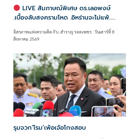
LIVE สัมภาษณ์พิเศษ ดร.เลอพงษ์
.เบื้องลับสงครามโหด .อิหร่านจะไม่แพ้..
.ระเบียบโลกใหม่ในตะวันออกกลาง…. |
อิสรภาพแห่งความคิด กับ..สำราญ รอดเพชร : วันเสาร์ที่ 8
อิสรภาพแห่งความคิด กับ..สำราญ รอด
สิงหาคม 2569
เพชร
รุมจวก‘โรม’เพ้อเจ้อโกงสอบ