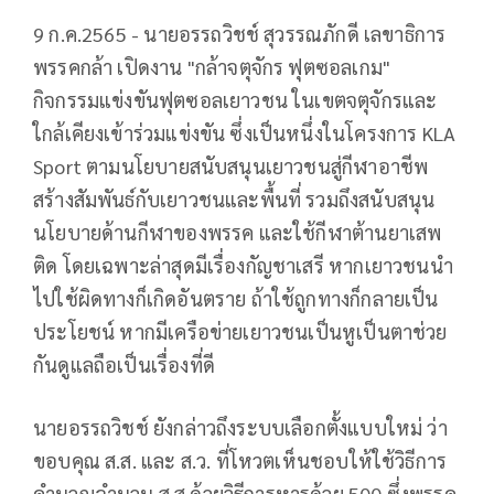
9 ก.ค.2565 - นายอรรถวิชช์ สุวรรณภักดี เลขาธิการ
พรรคกล้า เปิดงาน "กล้าจตุจักร ฟุตซอลเกม"
กิจกรรมแข่งขันฟุตซอลเยาวชน ในเขตจตุจักรและ
ใกล้เคียงเข้าร่วมแข่งขัน ซึ่งเป็นหนึ่งในโครงการ KLA
Sport ตามนโยบายสนับสนุนเยาวชนสู่กีฬาอาชีพ
สร้างสัมพันธ์กับเยาวชนและพื้นที่ รวมถึงสนับสนุน
นโยบายด้านกีฬาของพรรค และใช้กีฬาต้านยาเสพ
ติด โดยเฉพาะล่าสุดมีเรื่องกัญชาเสรี หากเยาวชนนำ
ไปใช้ผิดทางก็เกิดอันตราย ถ้าใช้ถูกทางก็กลายเป็น
ประโยชน์ หากมีเครือข่ายเยาวชนเป็นหูเป็นตาช่วย
กันดูแลถือเป็นเรื่องที่ดี
นายอรรถวิชช์ ยังกล่าวถึงระบบเลือกตั้งแบบใหม่ ว่า
ขอบคุณ ส.ส. และ ส.ว. ที่โหวตเห็นชอบให้ใช้วิธีการ
คำนวณจำนวน ส.ส.ด้วยวิธีการหารด้วย 500 ซึ่งพรรค