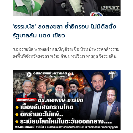
'ธรรมนัส' ลงสงขลา ย้ำอีกรอบ ไม่มีดีลตั้ง
รัฐบาลส้ม แดง เขียว
ร.อ.ธรรมนัส พรหมเผ่า สส.บัญชีรายชื่อ หัวหน้าพรรคกล้าธรรม
ลงพื้นที่จังหวัดสงขลา พร้อมด้วยนางปวีณา หงสกุล ซึ่งร่วมเดิน
ทางมาด้วย เพื่อพบปะนายเดชอิศม์ ขาวทอง และสมาชิกพรรค
ณ ที่ทำการนายเดชอิศม์ โดยมีการประชุมหารือแนวทางการ
ทำงานและขับเคลื่อนนโยบายในพื้นที่ ก่อนเดินทางต่อไปยัง
จังหวัดพัทลุง