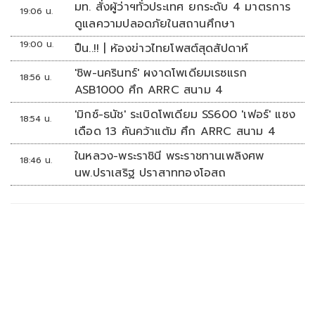
มท. สั่งผู้ว่าฯทั่วประเทศ ยกระดับ 4 มาตรการ
19:06 น.
ดูแลความปลอดภัยในสถานศึกษา
19:00 น.
ปืน..!! | ห้องข่าวไทยโพสต์สุดสัปดาห์
'ชิพ-นครินทร์' ผงาดโพเดียมเรซแรก
18:56 น.
ASB1000 ศึก ARRC สนาม 4
'มิกซ์-ธนัช' ระเบิดโพเดียม SS600 'เฟอร์' แซง
18:54 น.
เดือด 13 คันคว้าแต้ม ศึก ARRC สนาม 4
ในหลวง-พระราชินี พระราชทานเพลิงศพ
18:46 น.
นพ.ปราเสริฐ ปราสาททองโอสถ