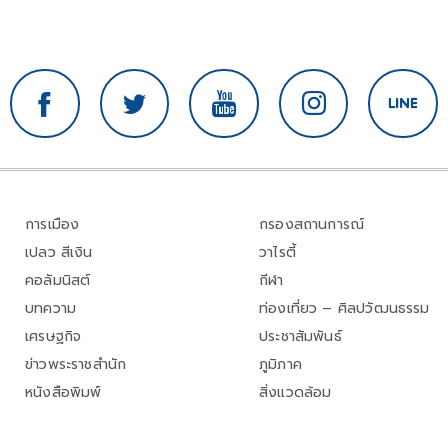
การเมือง
กรองสถานการณ์
เปลว สีเงิน
วาไรตี้
คอลัมนิสต์
กีฬา
บทความ
ท่องเที่ยว – ศิลปวัฒนธรรม
เศรษฐกิจ
ประชาสัมพันธ์
ข่าวพระราชสำนัก
ภูมิภาค
หนังสือพิมพ์
สิ่งแวดล้อม