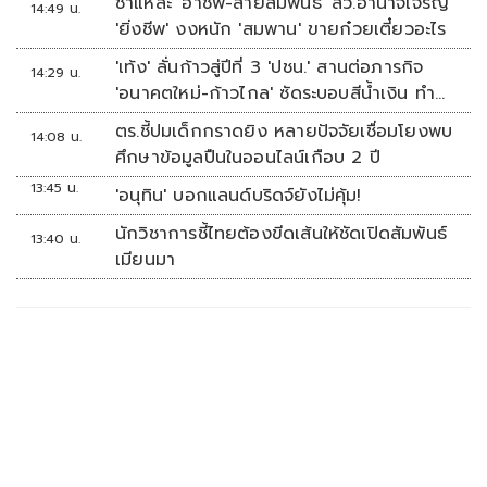
ชำแหละ 'อาชีพ-สายสัมพันธ์' สว.อำนาจเจริญ
14:49 น.
'ยิ่งชีพ' งงหนัก 'สมพาน' ขายก๋วยเตี๋ยวอะไร
'เท้ง' ลั่นก้าวสู่ปีที่ 3 'ปชน.' สานต่อภารกิจ
14:29 น.
'อนาคตใหม่-ก้าวไกล' ซัดระบอบสีน้ำเงิน ทำ
หลักนิติรัฐ-นิติธรรมสั่นคลอน
ตร.ชี้ปมเด็กกราดยิง หลายปัจจัยเชื่อมโยงพบ
14:08 น.
ศึกษาข้อมูลปืนในออนไลน์เกือบ 2 ปี
13:45 น.
'อนุทิน' บอกแลนด์บริดจ์ยังไม่คุ้ม!
นักวิชาการชี้ไทยต้องขีดเส้นให้ชัดเปิดสัมพันธ์
13:40 น.
เมียนมา