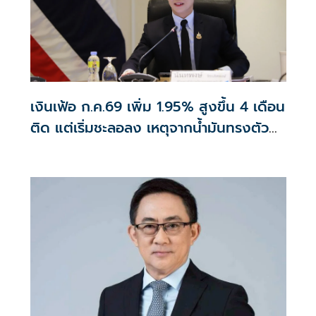
เงินเฟ้อ ก.ค.69 เพิ่ม 1.95% สูงขึ้น 4 เดือน
ติด แต่เริ่มชะลอลง เหตุจากน้ำมันทรงตัว
สูงกว่าปีก่อน