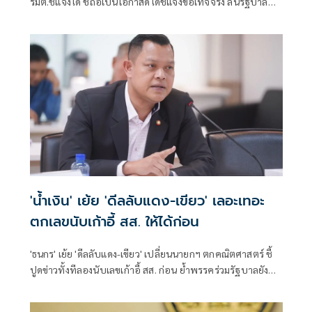
รมต.ชี้แจงได้ ชี้ถือเป็นโอกาสดีได้ชี้แจงข้อเท็จจริง ลั่นรัฐบาล
พร้อมให้ตรวจสอบทุกเรื่อง เหน็บอภิปรายด้วยข้อเท็จจริง ไม่ใช่
มีแต่น้ำ ไม่มีเนื้อ
'น้ำเงิน' เย้ย 'ดีลลับแดง-เขียว' เลอะเทอะ
ตกเลขนับเก้าอี้ สส. ให้ได้ก่อน
'ธนกร' เย้ย 'ดีลลับแดง-เขียว' เปลี่ยนนายกฯ ตกคณิตศาสตร์ ชี้
ปูดข่าวทั้งทีลองนับเลขเก้าอี้ สส. ก่อน ย้ำพรรคร่วมรัฐบาลยัง
แน่นปึ้ก