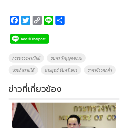
F
T
C
Li
S
ac
wi
o
n
h
e
tt
p
e
ar
b
er
y
e
o
Li
Tags
กระทรวงพาณิชย์
ธนกร วังบุญคงชนะ
o
n
ประกันรายได้
ประยุทธ์ จันทร์โอชา
ราคาข้าวตกต่ำ
k
k
ข่าวที่เกี่ยวข้อง