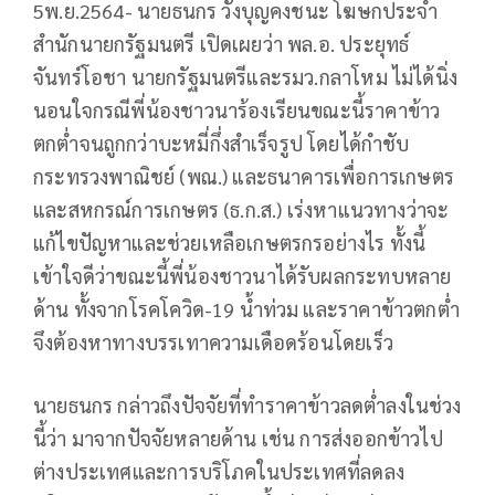
5พ.ย.2564- นายธนกร วังบุญคงชนะ โฆษกประจำ
สำนักนายกรัฐมนตรี เปิดเผยว่า พล.อ. ประยุทธ์
จันทร์โอชา นายกรัฐมนตรีและรมว.กลาโหม ไม่ได้นิ่ง
นอนใจกรณีพี่น้องชาวนาร้องเรียนขณะนี้ราคาข้าว
ตกต่ำจนถูกกว่าบะหมี่กึ่งสำเร็จรูป โดยได้กำชับ
กระทรวงพาณิชย์ (พณ.) และธนาคารเพื่อการเกษตร
และสหกรณ์การเกษตร (ธ.ก.ส.) เร่งหาแนวทางว่าจะ
แก้ไขปัญหาและช่วยเหลือเกษตรกรอย่างไร ทั้งนี้
เข้าใจดีว่าขณะนี้พี่น้องชาวนาได้รับผลกระทบหลาย
ด้าน ทั้งจากโรคโควิด-19 น้ำท่วม และราคาข้าวตกต่ำ
จึงต้องหาทางบรรเทาความเดือดร้อนโดยเร็ว
นายธนกร กล่าวถึงปัจจัยที่ทำราคาข้าวลดต่ำลงในช่วง
นี้ว่า มาจากปัจจัยหลายด้าน เช่น การส่งออกข้าวไป
ต่างประเทศและการบริโภคในประเทศที่ลดลง